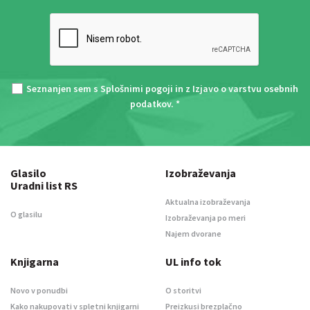
Seznanjen sem s
Splošnimi pogoji
in z
Izjavo o varstvu osebnih
podatkov
. *
Glasilo
Izobraževanja
Uradni list RS
Aktualna izobraževanja
O glasilu
Izobraževanja po meri
Najem dvorane
Knjigarna
UL info tok
Novo v ponudbi
O storitvi
Kako nakupovati v spletni knjigarni
Preizkusi brezplačno