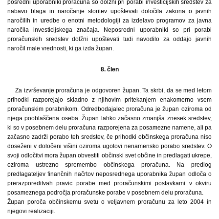
posredni uporabniki proračuna so dolžni pri porabi investicijskih sredstev za
nabavo blaga in naročanje storitev upoštevati določila zakona o javnih
naročilih in uredbe o enotni metodologiji za izdelavo programov za javna
naročila investicijskega značaja. Neposredni uporabniki so pri porabi
proračunskih sredstev dolžni upoštevati tudi navodilo za oddajo javnih
naročil male vrednosti, ki ga izda župan.
8. člen
Za izvrševanje proračuna je odgovoren župan. Ta skrbi, da se med letom
prihodki razporejajo skladno z njihovim pritekanjem enakomerno vsem
proračunskim porabnikom. Odredbodajalec proračuna je župan oziroma od
njega pooblaščena oseba. Župan lahko začasno zmanjša znesek sredstev,
ki so v posebnem delu proračuna razporejena za posamezne namene, ali pa
začasno zadrži porabo teh sredstev, če prihodki občinskega proračuna niso
doseženi v določeni višini oziroma ugotovi nenamensko porabo sredstev. O
svoji odločitvi mora župan obvestiti občinski svet občine in predlagati ukrepe,
oziroma ustrezno spremembo občinskega proračuna. Na predlog
predlagateljev finančnih načrtov neposrednega uporabnika župan odloča o
prerazporeditvah pravic porabe med proračunskimi postavkami v okviru
posameznega področja proračunske porabe v posebnem delu proračuna.
Župan poroča občinskemu svetu o veljavnem proračunu za leto 2004 in
njegovi realizaciji.