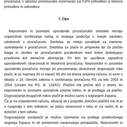
proračuna, v splošno proračunsko rezervacijo pa 0,6% prihodkov iz bilance
prihodkov in odhodkov.
7. člen
Neposredni in posredni uporabniki proračunskih sredstev morajo
organizirati izvrševanje nalog iz svojega področja v mejah sredstev,
odobrenih s proračunom. Sredstva se smejo porabljati za namene,
opredeljene s proračunom. Sredstva za plače in prispevke ter za plačilo
blaga in storitev se proračunskim porabnikom med letom dodeljujejo
praviloma kot mesečne akontacije. Pri tem se upošteva zapadlost
uporabnikovih obveznosti in likvidnost proračuna. Neposredni in posredni
uporabniki proračuna morajo pri prevzemanju obveznosti dogovarjati roke
plačil, ki so najmanj 30 in največ 90 dni od dneva prejema računa, in sicer v
skladu z 18. členom zakona o izvrševanju proračuna RS za leto 2003 in
2004 (Uradni list RS, št. 118/02). Plačilni rok prične teči z dnem, ko
neposredni in posredni uporabnik prejme listino, ki je podlaga za plačilo.
Dogovarjanje drugačnih rokov plačil je možno samo s soglasjem župana.
Če je na izstavljenem računu, situaciji ali v pogodbi, določen plačilni rok, ki je
v nasprotju s tem odlokom, se plača obveznost v roku in na način, ki je
določen v tem odloku.
Dogovarjanje predplačil je možno izjemoma na podlagi predhodnega
soglasja župana in ob primernem zavarovanju predplačila. Neposredni in