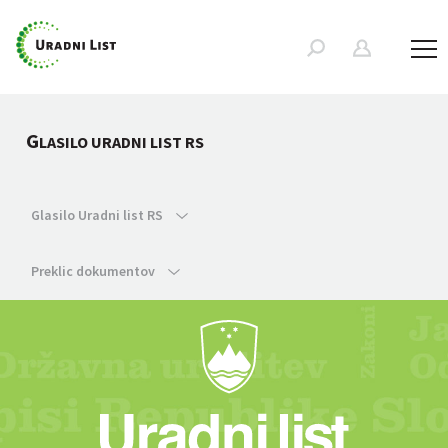
G
LASILO URADNI LIST RS
Glasilo Uradni list RS
Preklic dokumentov