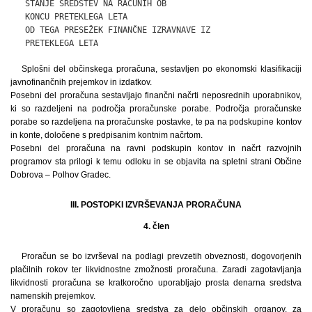
Splošni del občinskega proračuna, sestavljen po ekonomski klasifikaciji
javnofinančnih prejemkov in izdatkov.
Posebni del proračuna sestavljajo finančni načrti neposrednih uporabnikov,
ki so razdeljeni na področja proračunske porabe. Področja proračunske
porabe so razdeljena na proračunske postavke, te pa na podskupine kontov
in konte, določene s predpisanim kontnim načrtom.
Posebni del proračuna na ravni podskupin kontov in načrt razvojnih
programov sta prilogi k temu odloku in se objavita na spletni strani Občine
Dobrova – Polhov Gradec.
III. POSTOPKI IZVRŠEVANJA PRORAČUNA
4. člen
Proračun se bo izvrševal na podlagi prevzetih obveznosti, dogovorjenih
plačilnih rokov ter likvidnostne zmožnosti proračuna. Zaradi zagotavljanja
likvidnosti proračuna se kratkoročno uporabljajo prosta denarna sredstva
namenskih prejemkov.
V proračunu so zagotovljena sredstva za delo občinskih organov, za