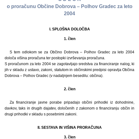
o proračunu Občine Dobrova – Polhov Gradec za leto
2004
I. SPLOŠNA DOLOČBA
1. člen
S tem odlokom se za Občino Dobrova – Polhov Gradec za leto 2004
določa višina proračuna ter postopki izvrševanja proračuna.
S proračunom za leto 2004 se zagotavljajo sredstva za financiranje nalog, ki
jih v skladu z ustavo, zakoni, statutom in občinskimi predpisi opravlja Občina
Dobrova – Polhov Gradec (v nadaljnjem besedilu: občina).
2. člen
Za financiranje javne porabe pripadajo občini prihodki iz dohodnine,
davkov, taks in drugih dajatev, določenih z zakonom o financiranju občin in
drugi prihodki v skladu s posebnimi zakoni.
II. SESTAVA IN VIŠINA PRORAČUNA
3. člen