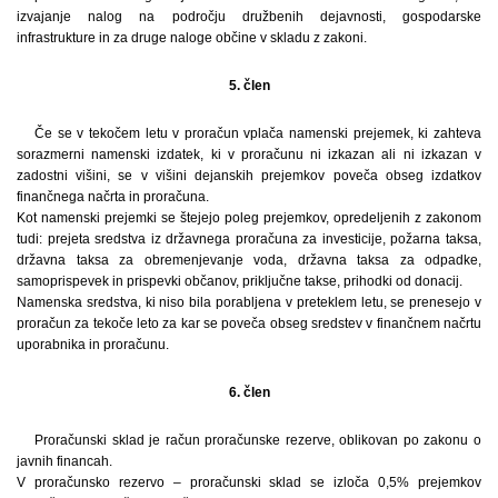
izvajanje nalog na področju družbenih dejavnosti, gospodarske
infrastrukture in za druge naloge občine v skladu z zakoni.
5. člen
Če se v tekočem letu v proračun vplača namenski prejemek, ki zahteva
sorazmerni namenski izdatek, ki v proračunu ni izkazan ali ni izkazan v
zadostni višini, se v višini dejanskih prejemkov poveča obseg izdatkov
finančnega načrta in proračuna.
Kot namenski prejemki se štejejo poleg prejemkov, opredeljenih z zakonom
tudi: prejeta sredstva iz državnega proračuna za investicije, požarna taksa,
državna taksa za obremenjevanje voda, državna taksa za odpadke,
samoprispevek in prispevki občanov, priključne takse, prihodki od donacij.
Namenska sredstva, ki niso bila porabljena v preteklem letu, se prenesejo v
proračun za tekoče leto za kar se poveča obseg sredstev v finančnem načrtu
uporabnika in proračunu.
6. člen
Proračunski sklad je račun proračunske rezerve, oblikovan po zakonu o
javnih financah.
V proračunsko rezervo – proračunski sklad se izloča 0,5% prejemkov