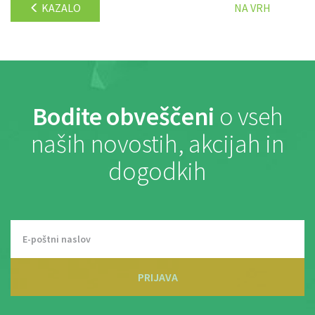
KAZALO
NA VRH
Bodite obveščeni
o vseh
naših novostih, akcijah in
dogodkih
PRIJAVA