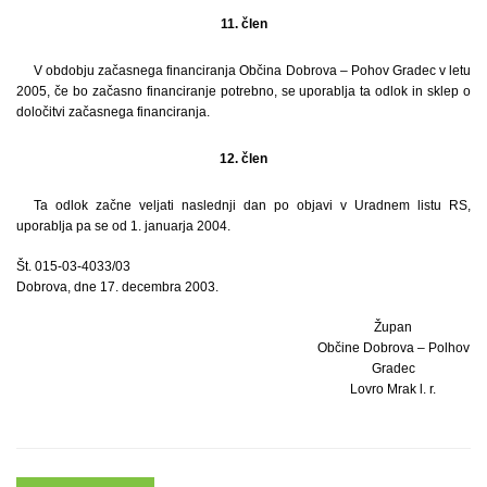
11. člen
V obdobju začasnega financiranja Občina Dobrova – Pohov Gradec v letu
2005, če bo začasno financiranje potrebno, se uporablja ta odlok in sklep o
določitvi začasnega financiranja.
12. člen
Ta odlok začne veljati naslednji dan po objavi v Uradnem listu RS,
uporablja pa se od 1. januarja 2004.
Št. 015-03-4033/03
Dobrova, dne 17. decembra 2003.
Župan
Občine Dobrova – Polhov
Gradec
Lovro Mrak l. r.