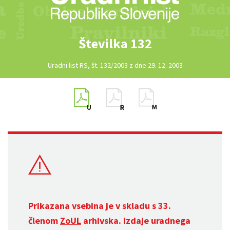
Številka 132
Uradni list RS, št. 132/2003 z dne 29. 12. 2003
Prikazana vsebina je v skladu s 33.
členom
ZoUL
arhivska. Izdaje uradnega