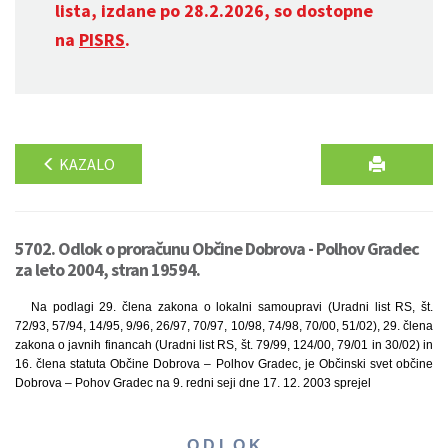
lista, izdane po 28.2.2026, so dostopne
na
PISRS
.
KAZALO
5702. Odlok o proračunu Občine Dobrova - Polhov Gradec
za leto 2004, stran 19594.
Na podlagi 29. člena zakona o lokalni samoupravi (Uradni list RS, št.
72/93, 57/94, 14/95, 9/96, 26/97, 70/97, 10/98, 74/98, 70/00, 51/02), 29. člena
zakona o javnih financah (Uradni list RS, št. 79/99, 124/00, 79/01 in 30/02) in
16. člena statuta Občine Dobrova – Polhov Gradec, je Občinski svet občine
Dobrova – Pohov Gradec na 9. redni seji dne 17. 12. 2003 sprejel
O D L O K