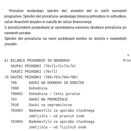
Proračun sestavljajo splošni del, posebni del in načrt razvojnih
programov. Splošni del proračuna sestavljajo bilanca prihodkov in odhodkov,
račun finančnih terjatev in naložb ter račun financiranja.
S proračunskimi postavkami je opredeljena osnovna struktura proračuna po
namenih porabe.
Splošni del proračuna na ravni podskupin kontov se določa v naslednjih
zneskih:
                                                            v tisoč SIT
A) BILANCA PRIHODKOV IN ODHODKOV                          Proračun 2004
   SKUPAJ PRIHODKI (70+71+72+73+74)                             813.604
   TEKOČI PRIHODKI (70+71)                                      503.254
70 DAVČNI PRIHODKI (700+703+704+706)                            479.748
   700      DAVKI NA DOHODEK IN DOBIČEK                         400.957
   7000     Dohodnina                                           400.957
   700001   Dohodnina – letni poračun                           400.957
   703      DAVKI NA PREMOŽENJE                                  59.833
   7030     Davki na nepremičnine                                   594
   703003   Nadomestilo za uporabo stavbnega
            zemljišča – od pravnih oseb                           5.131
   703004   Nadomestilo za uporabo stavbnega
            zemljišča – od fizičnih oseb                         40.869
   7031     Davki na premičnine                                       –
   7032     Davki na dediščine in darila                            155
   7033     Davki na promet nepremičnin in na
            finančno premoženje                                  13.084
   704      DOMAČI DAVKI NA BLAGO
            IN STORITVE                                          18.958
   7044     Davki na posebne storitve                               259
   704403   Davek na dobitke od iger na srečo                       259
   7047     Drugi davki na uporabo blaga in storitev             18.699
   704700   Taksa za obremenjevanje vode                          7.000
   704708   Pristojbina za vzdrževanje gozdnih cest                 807
   704710   Odškodnina za spremembo namembnosti
            kmetijskega zemljišča in gozda                            –
   704713   Požarna taksa                                         1.892
   704716   Ekološke takse                                            –
   704719   Taksa za obremenjevanje okolja
            zaradi odlaganja odpadkov                             9.000
71 NEDAVČNI PRIHODKI
   (710+711+712+713+714)                                         23.506
   710      UDELEŽBA NA DOBIČKU IN
            DOHODKI OD PREMOŽENJA                                 3.939
   7102     Prihodki od obresti                                     500
   710201   Prejete obresti od vezanih tolarskih
            depozitov                                               500
   7103     Prihodki od premoženja                                3.439
   710300   Prihodki iz naslova najemnin za
            kmetijska zemljišča in gozdove                            –
   710301   Prihodki od najemnin za poslovne
            prostore                                              3.114
   710302   Prihodki od najemnin za stanovanja                      325
   710306   Prihodki iz naslova podeljenih koncesij                   –
   711      TAKSE IN PRISTOJBINE                                  1.920
   7111     Upravne takse in pristojbine                          1.920
   711100   Upravne takse (tar. št. 1-10 in
            tar. št. 96a-98 iz ZUT)                               1.920
   712      DENARNE KAZNI                                         2.647
   7120     Denarne kazni                                         2.647
   712007   Nadomestilo za degradacijo in
            uzurpacijo prostora                                   2.647
   713      PRIHODKI OD PRODAJE                                       –
   7130     Prihodki od prodaje blaga in storitev                     –
   713099   Drugi prihodki od prodaje                                 –
   714      DRUGI NEDAVČNI PRIHODKI                              15.000
   7141     Drugi nedavčni prihodki                              15.000
   714100   Drugi nedavčni prihodki                                   –
   714105   Prihodki od komunalnih prispevkov                    15.000
72 KAPITALSKI PRIHODKI (720+721+722)                             22.500
   722      PRIHODKI OD PRODAJE ZEMLJIŠČ
            IN NEOPREDMETENIH DOLGOROČNIH
            SREDSTEV                                             22.500
   7220     Prihodki od prodaje kmetijskih
            zemljišč in gozdov                                        –
   7221     Prihodki od prodaje stavbnih zemljišč                22.500
74 TRANSFERNI PRIHODKI (740)                                    287.850
   740      TRANSFERNI PRIHODKI IZ
   DRUGIH JAVNOFINANČNIH INSTITUCIJ                             287.850
   7400     Prejeta sredstva iz državnega
            proračuna                                           196.050
   740000   Prejeta sredstva iz naslova tekočih
            obveznosti državnega proračuna                      181.000
   740001   Prejeta sredstva iz državnega
            proračuna za investicije                             15.050
   740004   Druga prejeta sredstva iz državnega
            proračuna za tekočo porabo                                –
   7401     Prejeta sredstva iz proračunov
            lokalnih skupnosti                                   90.000
   740100   Prejeta sredstva iz proračunov
            lokalnih skupnosti za tekočo porabo                       –
   740101   Prejeta sredstva iz proračunov
            lokalnih skupnosti za investicije                    90.000
   7403     Prejeta sredstva iz drugih javnih skladov             1.800
   740300   Prejeta sredstva iz drugih javnih
            skladov za tekočo porabo                              1.800
   740301   Prejeta sredstva iz drugih javnih
            skladov za investicije                                    –
   SKUPAJ ODHODKI (40+41+42+43)                                 813.604
40 TEKOČI ODHODKI
   (400+401+402+403+409)                                        245.326
   400      PLAČE IN DRUGI IZDATKI
            ZAPOSLENIM                                           28.268
   401      PRISPEVKI DELODAJALCEV ZA
            SOCIALNO VARNOST                                     23.509
   402      IZDATKI ZA BLAGO IN STORITVE                        193.056
   4020     Pisarniški in splošni material in storitve           23.714
   4021     Posebni material in storitve                          7.170
   4022     Energija, voda, komunalne
            storitve in komunikacije                             13.518
   4023     Prevozni stroški in storitve                            941
   4024     Izdatki za službena potovanja                           241
   4025     Tekoče vzdrževanje                                  122.841
   4026     Najemnine in zakupnine (leasing)                        245
   4027     Kazni in odškodnine                                   1.988
   4028     Davek na izplačane plače                              2.187
   4029     Drugi operativni odhodki                             20.212
   403      PLAČILA DOMAČIH OBRESTI                                 492
   4033     Plačila obresti od kreditov – drugim
            domačim kreditodajalcem                                 492
   409      REZERVE                                                   –
   4091     Proračunska rezerva                                       –
41 TEKOČI TRANSFERI (410+411+412+413)                           368.363
   410      SUBVENCIJE                                            4.143
   4102     Subvencije privatnim podjetjem in
            zasebnikom                                            4.143
   411      TRANSFERI POSAMEZNIKOM
            IN GOSPODINJSTVOM                                   247.328
   4111     Družinski prejemki in starševska
            nadomestila                                           5.172
   4112     Transferi za zagotavljanje socialne
            varnosti                                              3.355
   4117     Štipendije                                              835
   4119     Drugi transferi posameznikom                        237.966
   412      TRANSFERI NEPROFITNIM
            ORGANIZACIJAM IN USTANOVAM                           35.728
   4120     Tekoči transferi neprofitnim
            organizacijam in ustanovam                           35.728
   413      DRUGI TEKOČI DOMAČI TRANSFERI                        81.164
   4130     Tekoči transferi drugim ravnem države                10.056
   413004   Sredstva, prenesena ožjim delom
            lokalnih skupnosti                                   10.056
   4131     Tekoči transferi v sklade
            socialnega zavarovanja                                8.193
   413105   Prispevek v ZZZS za zdravstveno
            zavarovanje oseb, ki ga plačujejo
            občine                                                8.193
   4133     Tekoči transfe