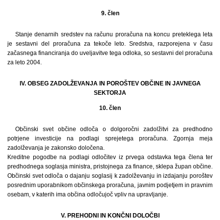
9. člen
Stanje denarnih sredstev na računu proračuna na koncu preteklega leta
je sestavni del proračuna za tekoče leto. Sredstva, razporejena v času
začasnega financiranja do uveljavitve tega odloka, so sestavni del proračuna
za leto 2004.
IV. OBSEG ZADOLŽEVANJA IN POROŠTEV OBČINE IN JAVNEGA
SEKTORJA
10. člen
Občinski svet občine odloča o dolgoročni zadolžitvi za predhodno
potrjene investicije na podlagi sprejetega proračuna. Zgornja meja
zadolževanja je zakonsko določena.
Kreditne pogodbe na podlagi odločitev iz prvega odstavka tega člena ter
predhodnega soglasja ministra, pristojnega za finance, sklepa župan občine.
Občinski svet odloča o dajanju soglasij k zadolževanju in izdajanju poroštev
posrednim uporabnikom občinskega proračuna, javnim podjetjem in pravnim
osebam, v katerih ima občina odločujoč vpliv na upravljanje.
V. PREHODNI IN KONČNI DOLOČBI