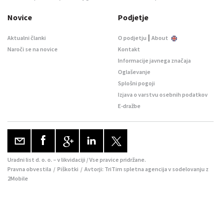
Novice
Podjetje
|
Aktualni članki
O podjetju
About
Naroči se na novice
Kontakt
Informacije javnega značaja
Oglaševanje
Splošni pogoji
Izjava o varstvu osebnih podatkov
E-dražbe
Uradni list d. o. o. – v likvidaciji / Vse pravice pridržane.
Pravna obvestila
/
Piškotki
/ Avtorji:
TriTim spletna agencija
v sodelovanju z
2Mobile