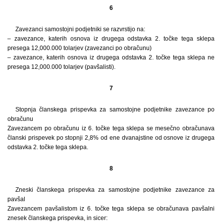
6
Zavezanci samostojni podjetniki se razvrstijo na:
– zavezance, katerih osnova iz drugega odstavka 2. točke tega sklepa
presega 12,000.000 tolarjev (zavezanci po obračunu)
– zavezance, katerih osnova iz drugega odstavka 2. točke tega sklepa ne
presega 12,000.000 tolarjev (pavšalisti).
7
Stopnja članskega prispevka za samostojne podjetnike zavezance po
obračunu
Zavezancem po obračunu iz 6. točke tega sklepa se mesečno obračunava
članski prispevek po stopnji 2,8% od ene dvanajstine od osnove iz drugega
odstavka 2. točke tega sklepa.
8
Zneski članskega prispevka za samostojne podjetnike zavezance za
pavšal
Zavezancem pavšalistom iz 6. točke tega sklepa se obračunava pavšalni
znesek članskega prispevka, in sicer: