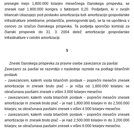
presegle mejo 1,800.000 tolarjev mesečnega članskega prispevka, se
znesek nad 1.800.000 korigira s faktorjem 0,20. Podjetjem, ki v svojih
bilancah izkazujejo pod postavko amortizacija tudi amortizacijo gospodarske
infrastrukture (elektrarne, pristanišča, premogovniki ipd), se ta ne upošteva v
osnovo za izračun članskega prispevka. Ta podjetja sporočijo komisiji za
članski prispevek do 31. 3. 2004 delež amortizacije gospodarske
infrastrukture v celotni amortizaciji.
5
Zneski članskega prispevka za pravne osebe zavezance za pavšal
Zavezanci za pavšal se razvrstijo v naslednje razrede na podlagi bilančnih
postavk:
– zavezancem, katerih vsota bilančnih postavk – poprečni mesečni znesek
amortizacije in znesek bruto plač – je nižja od 1,800.000 tolarjev, se
obračunava pavšalni znesek v višini 3.000 tolarjev mesečno
– zavezancem, katerih vsota bilančnih postavk – poprečni mesečni znesek
amortizacije in znesek bruto plač – je nad 1,800.000 tolarjev in do 2,500.000
tolarjev, se obračunava pavšalni znesek v višini 4.500 tolarjev mesečno
– zavezancem, katerih vsota bilančnih postavk – poprečni mesečni znesek
amortizacije in znesek bruto plač – je nad 2,500.000 tolarjev in do 3,200.000
tolarjev, se obračunava pavšalni znesek v višini 6.000 tolarjev mesečno.