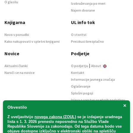
O glasilu
Izobraževanja po meri
Najem dvorane
Knjigarna
UL info tok
Novo v ponudbi
O storitvi
Kako nakupovati v spletni knjigarni
Preizkusi brezplačno
Novice
Podjetje
|
Aktualni članki
O podjetju
About
Naroči se na novice
Kontakt
Informacije javnega značaja
Oglaševanje
Splošni pogoji
Izjava o varstvu osebnih podatkov
×
E-dražbe
Obvestilo
Z uveljavitvijo
novega zakona (ZOUL)
se je
izdajanje uradnega
lista s 1. 3. 2026 preneslo
neposredno
na Službo Vlade
Republike Slovenije za zakonodajo
. Od tega datuma bodo vse
objave dostopne izključno v elektronski obliki na spletišču