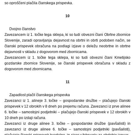
so oproščeni plačila članskega prispevka.
10
Dvojno članstvo
Zavezancem iz 1. točke tega sklepa, ki so tudi obvezni člani Obrtne zbornice
Slovenije, zaradi opravljanja dejavnost na obrtni in obrti podoben način, se
članski prispevek obračuna na podlagi izjave o deležu neobrtne in obrtne
dejavnosti v skladu z dogovorom med zbornicama.
Zavezancem iz 1. točke tega sklepa, ki so tudi obvezni člani Kmetijsko
gozdarske zbornice Slovenije, se članski prispevek obračuna v skladu z
dogovorom med zbornicama.
11
Zapadlost plačil članskega prispevka
Zavezanci iz 1. alineje 3. točke – gospodarske družbe – plačujejo članski
prispevek v 12 obrokih v 8 dneh po prejemu računa. Zavezanci iz prve alinee
6. točke – samostojni podjetniki – plačujejo članski prispevek v 12 obrokih v
10 dneh po izdaji računa.
Zavezanci iz druge alinee 3. točke – gospodarske družbe (pavšalisti) in
zavezanci iz druge alinee 6. točke – samostojni podjetniki (pavšalisti),
plačujejo članski prispevek kvartalno, in sicer v februarju za obdobje januar–