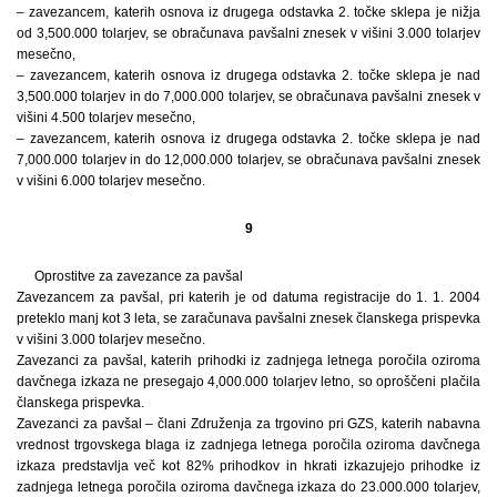
– zavezancem, katerih osnova iz drugega odstavka 2. točke sklepa je nižja
od 3,500.000 tolarjev, se obračunava pavšalni znesek v višini 3.000 tolarjev
mesečno,
– zavezancem, katerih osnova iz drugega odstavka 2. točke sklepa je nad
3,500.000 tolarjev in do 7,000.000 tolarjev, se obračunava pavšalni znesek v
višini 4.500 tolarjev mesečno,
– zavezancem, katerih osnova iz drugega odstavka 2. točke sklepa je nad
7,000.000 tolarjev in do 12,000.000 tolarjev, se obračunava pavšalni znesek
v višini 6.000 tolarjev mesečno.
9
Oprostitve za zavezance za pavšal
Zavezancem za pavšal, pri katerih je od datuma registracije do 1. 1. 2004
preteklo manj kot 3 leta, se zaračunava pavšalni znesek članskega prispevka
v višini 3.000 tolarjev mesečno.
Zavezanci za pavšal, katerih prihodki iz zadnjega letnega poročila oziroma
davčnega izkaza ne presegajo 4,000.000 tolarjev letno, so oproščeni plačila
članskega prispevka.
Zavezanci za pavšal – člani Združenja za trgovino pri GZS, katerih nabavna
vrednost trgovskega blaga iz zadnjega letnega poročila oziroma davčnega
izkaza predstavlja več kot 82% prihodkov in hkrati izkazujejo prihodke iz
zadnjega letnega poročila oziroma davčnega izkaza do 23.000.000 tolarjev,