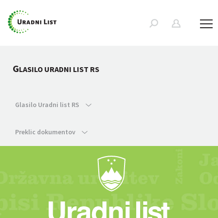
G
LASILO URADNI LIST RS
Glasilo Uradni list RS
Preklic dokumentov