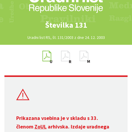
Številka 131
Uradni list RS, št. 131/2003 z dne 24. 12. 2003
Prikazana vsebina je v skladu s 33.
členom
ZoUL
arhivska. Izdaje uradnega