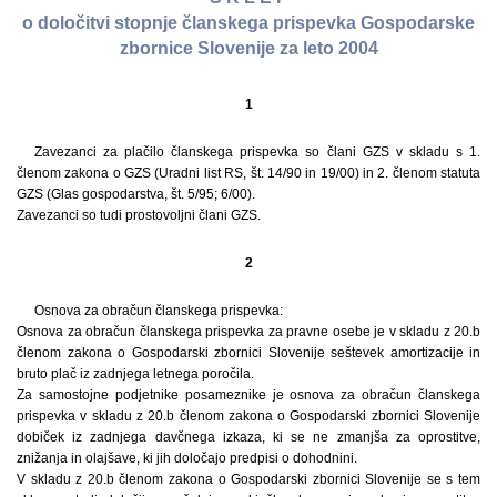
o določitvi stopnje članskega prispevka Gospodarske
zbornice Slovenije za leto 2004
1
Zavezanci za plačilo članskega prispevka so člani GZS v skladu s 1.
členom zakona o GZS (Uradni list RS, št. 14/90 in 19/00) in 2. členom statuta
GZS (Glas gospodarstva, št. 5/95; 6/00).
Zavezanci so tudi prostovoljni člani GZS.
2
Osnova za obračun članskega prispevka:
Osnova za obračun članskega prispevka za pravne osebe je v skladu z 20.b
členom zakona o Gospodarski zbornici Slovenije seštevek amortizacije in
bruto plač iz zadnjega letnega poročila.
Za samostojne podjetnike posameznike je osnova za obračun članskega
prispevka v skladu z 20.b členom zakona o Gospodarski zbornici Slovenije
dobiček iz zadnjega davčnega izkaza, ki se ne zmanjša za oprostitve,
znižanja in olajšave, ki jih določajo predpisi o dohodnini.
V skladu z 20.b členom zakona o Gospodarski zbornici Slovenije se s tem