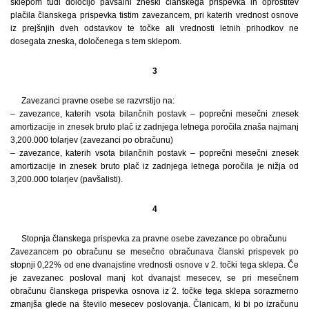
sklepom tudi določijo pavšalni zneski članskega prispevka in oprostitev
plačila članskega prispevka tistim zavezancem, pri katerih vrednost osnove
iz prejšnjih dveh odstavkov te točke ali vrednosti letnih prihodkov ne
dosegata zneska, določenega s tem sklepom.
3
Zavezanci pravne osebe se razvrstijo na:
– zavezance, katerih vsota bilančnih postavk – poprečni mesečni znesek
amortizacije in znesek bruto plač iz zadnjega letnega poročila znaša najmanj
3,200.000 tolarjev (zavezanci po obračunu)
– zavezance, katerih vsota bilančnih postavk – poprečni mesečni znesek
amortizacije in znesek bruto plač iz zadnjega letnega poročila je nižja od
3,200.000 tolarjev (pavšalisti).
4
Stopnja članskega prispevka za pravne osebe zavezance po obračunu
Zavezancem po obračunu se mesečno obračunava članski prispevek po
stopnji 0,22% od ene dvanajstine vrednosti osnove v 2. točki tega sklepa. Če
je zavezanec posloval manj kot dvanajst mesecev, se pri mesečnem
obračunu članskega prispevka osnova iz 2. točke tega sklepa sorazmerno
zmanjša glede na število mesecev poslovanja. Članicam, ki bi po izračunu