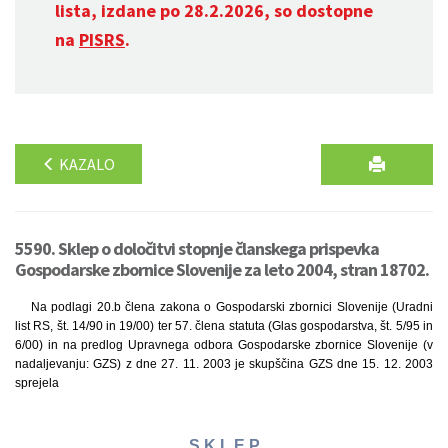
lista, izdane po 28.2.2026, so dostopne
na
PISRS
.
KAZALO
5590. Sklep o določitvi stopnje članskega prispevka
Gospodarske zbornice Slovenije za leto 2004, stran 18702.
Na podlagi 20.b člena zakona o Gospodarski zbornici Slovenije (Uradni
list RS, št. 14/90 in 19/00) ter 57. člena statuta (Glas gospodarstva, št. 5/95 in
6/00) in na predlog Upravnega odbora Gospodarske zbornice Slovenije (v
nadaljevanju: GZS) z dne 27. 11. 2003 je skupščina GZS dne 15. 12. 2003
sprejela
S K L E P