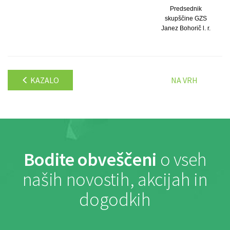
Predsednik
skupščine GZS
Janez Bohorič l. r.
KAZALO
NA VRH
Bodite obveščeni
o vseh
naših novostih, akcijah in
dogodkih