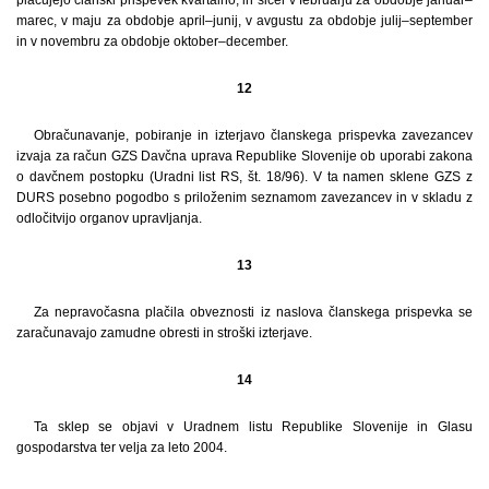
marec, v maju za obdobje april–junij, v avgustu za obdobje julij–september
in v novembru za obdobje oktober–december.
12
Obračunavanje, pobiranje in izterjavo članskega prispevka zavezancev
izvaja za račun GZS Davčna uprava Republike Slovenije ob uporabi zakona
o davčnem postopku (Uradni list RS, št. 18/96). V ta namen sklene GZS z
DURS posebno pogodbo s priloženim seznamom zavezancev in v skladu z
odločitvijo organov upravljanja.
13
Za nepravočasna plačila obveznosti iz naslova članskega prispevka se
zaračunavajo zamudne obresti in stroški izterjave.
14
Ta sklep se objavi v Uradnem listu Republike Slovenije in Glasu
gospodarstva ter velja za leto 2004.