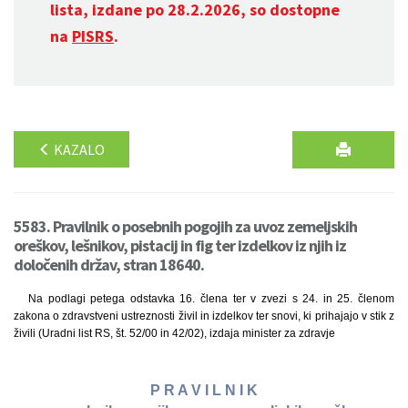
lista, izdane po 28.2.2026, so dostopne
na
PISRS
.
KAZALO
5583. Pravilnik o posebnih pogojih za uvoz zemeljskih
oreškov, lešnikov, pistacij in fig ter izdelkov iz njih iz
določenih držav, stran 18640.
Na podlagi petega odstavka 16. člena ter v zvezi s 24. in 25. členom
zakona o zdravstveni ustreznosti živil in izdelkov ter snovi, ki prihajajo v stik z
živili (Uradni list RS, št. 52/00 in 42/02), izdaja minister za zdravje
P R A V I L N I K