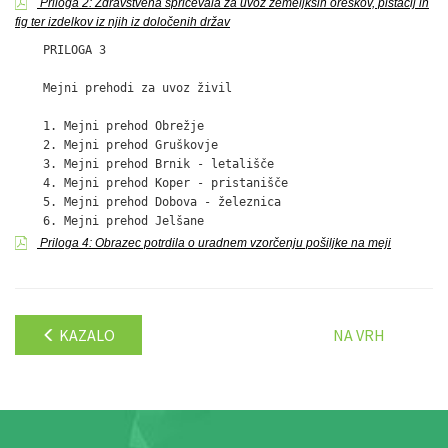
Priloga 2: Zdravstvena spričevala za uvoz zemeljksih oreškov, pistacij in
fig ter izdelkov iz njih iz določenih držav
    PRILOGA 3

    Mejni prehodi za uvoz živil

    1. Mejni prehod Obrežje

    2. Mejni prehod Gruškovje

    3. Mejni prehod Brnik - letališče

    4. Mejni prehod Koper - pristanišče

    5. Mejni prehod Dobova - železnica

Priloga 4: Obrazec potrdila o uradnem vzorčenju pošiljke na meji
KAZALO
NA VRH