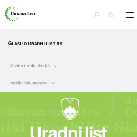
G
LASILO URADNI LIST RS
Glasilo Uradni list RS
Preklic dokumentov