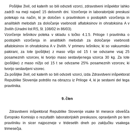
Pošiljke živil, od katerih so bili odvzeti vzorci, zdravstveni inšpektor lahko
zadrži na meji največ 15 delovnih dni. Vzorčenje in laboratorijski preskusi
potekajo na način, ki je določen s pravilnikom o postopkih vzorčenja in
analitskih metodah za določanje vsebnosti aflatoksinov in ohratoksina A v
živilih (Uradni list RS, št. 108/02 in 86/03).
Vzorčenje lešnikov poteka v skladu s točko 4.1.5. Priloge I pravilnika o
postopkih vzorčenja in analitskih metodah za določanje vsebnosti
aflatoksinov in ohratoksina A v živilih. V primeru lešnikov, ki so vakuumsko
pakirani, za lote (pošiljke) z maso višjo od 15 t se odvzame vsaj 25
posameznih vzorcev, ki tvorijo maso sestavljenega vzorca 30 kg. Za lote
(pošiljke) z maso nižjo od 15 t se odvzame 25% posameznih vzorcev, ki
tvorijo sestavljeni vzorec.
Za pošiljke živil, od katerih so bili odvzeti vzorci, izda Zdravstveni inšpektorat
Republike Slovenije potrdilo na obrazcu iz Priloge 4, ki je sestavni del tega
pravilnika.
9. člen
Zdravstveni inšpektorat Republike Slovenije vsake tri mesece obvešča
Evropsko Komisijo o rezultatih laboratorijskih preskusov, opravljenih po tem
pravilniku in sicer najpozneje v tridesetih dneh po zaključku vsakega
trimesečja.