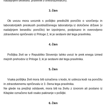
nadaljnjem besedilu: pravilnik o onesnaževalcih).
3. člen
Ob uvozu mora uvoznik s pošiljko predložiti poročilo o vzorčenju in
laboratorijskih preskusih pooblaščenega laboratorija iz določene države (v
nadaljnjem besedilu: poročilo) ter izpolnjeno, podpisano in overovljeno
zdravstveno spričevalo iz Priloge 2, ki je sestavni del tega pravilnika.
4. člen
Pošiljka živil se v Republiko Slovenijo lahko uvozi le prek enega izmed
mejnih prehodov iz Priloge 3, ki je sestavni del tega pravilnika.
5. člen
Vsaka pošiljka živil mora biti označena s kodo, ki ustreza kodi na poročilu
in zdravstvenemu spričevalu iz 3. člena tega pravilnika.
Ne glede na prejšnji odstavek, mora biti na živilu z izvorom ali poslano iz
Kitajske označeno tudi vsako pakiranje v pošiljki.
6. člen