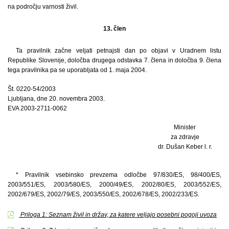
na področju varnosti živil.
13. člen
Ta pravilnik začne veljati petnajsti dan po objavi v Uradnem listu
Republike Slovenije, določba drugega odstavka 7. člena in določba 9. člena
tega pravilnika pa se uporabljata od 1. maja 2004.
Št. 0220-54/2003
Ljubljana, dne 20. novembra 2003.
EVA 2003-2711-0062
Minister
za zdravje
dr. Dušan Keber l. r.
* Pravilnik vsebinsko prevzema odločbe 97/830/ES, 98/400/ES,
2003/551/ES, 2003/580/ES, 2000/49/ES, 2002/80/ES, 2003/552/ES,
2002/679/ES, 2002/79/ES, 2003/550/ES, 2002/678/ES, 2002/233/ES.
Priloga 1: Seznam živil in držav, za katere veljajo posebni pogoji uvoza