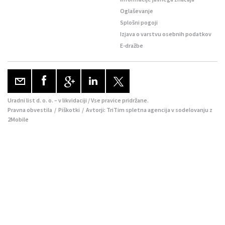
Oglaševanje
Splošni pogoji
Izjava o varstvu osebnih podatkov
E-dražbe
Uradni list d. o. o. – v likvidaciji / Vse pravice pridržane.
Pravna obvestila
/
Piškotki
/ Avtorji:
TriTim spletna agencija
v sodelovanju z
2Mobile