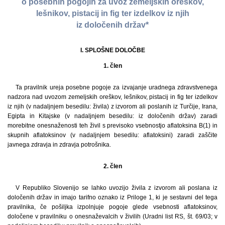
o posebnih pogojih za uvoz zemeljskih oreškov,
lešnikov, pistacij in fig ter izdelkov iz njih
iz določenih držav*
I. SPLOŠNE DOLOČBE
1. člen
Ta pravilnik ureja posebne pogoje za izvajanje uradnega zdravstvenega
nadzora nad uvozom zemeljskih oreškov, lešnikov, pistacij in fig ter izdelkov
iz njih (v nadaljnjem besedilu: živila) z izvorom ali poslanih iz Turčije, Irana,
Egipta in Kitajske (v nadaljnjem besedilu: iz določenih držav) zaradi
morebitne onesnaženosti teh živil s previsoko vsebnostjo aflatoksina B(1) in
skupnih aflatoksinov (v nadaljnjem besedilu: aflatoksini) zaradi zaščite
javnega zdravja in zdravja potrošnika.
2. člen
V Republiko Slovenijo se lahko uvozijo živila z izvorom ali poslana iz
določenih držav in imajo tarifno oznako iz Priloge 1, ki je sestavni del tega
pravilnika, če pošiljka izpolnjuje pogoje glede vsebnosti aflatoksinov,
določene v pravilniku o onesnaževalcih v živilih (Uradni list RS, št. 69/03; v