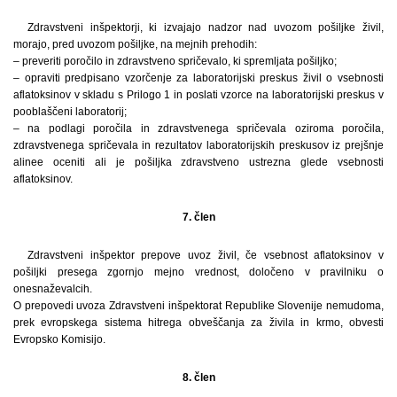
Zdravstveni inšpektorji, ki izvajajo nadzor nad uvozom pošiljke živil,
morajo, pred uvozom pošiljke, na mejnih prehodih:
– preveriti poročilo in zdravstveno spričevalo, ki spremljata pošiljko;
– opraviti predpisano vzorčenje za laboratorijski preskus živil o vsebnosti
aflatoksinov v skladu s Prilogo 1 in poslati vzorce na laboratorijski preskus v
pooblaščeni laboratorij;
– na podlagi poročila in zdravstvenega spričevala oziroma poročila,
zdravstvenega spričevala in rezultatov laboratorijskih preskusov iz prejšnje
alinee oceniti ali je pošiljka zdravstveno ustrezna glede vsebnosti
aflatoksinov.
7. člen
Zdravstveni inšpektor prepove uvoz živil, če vsebnost aflatoksinov v
pošiljki presega zgornjo mejno vrednost, določeno v pravilniku o
onesnaževalcih.
O prepovedi uvoza Zdravstveni inšpektorat Republike Slovenije nemudoma,
prek evropskega sistema hitrega obveščanja za živila in krmo, obvesti
Evropsko Komisijo.
8. člen