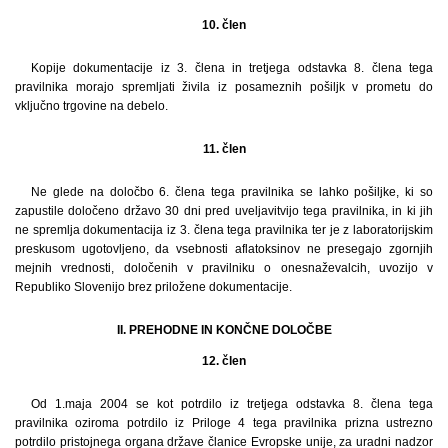
10. člen
Kopije dokumentacije iz 3. člena in tretjega odstavka 8. člena tega
pravilnika morajo spremljati živila iz posameznih pošiljk v prometu do
vključno trgovine na debelo.
11. člen
Ne glede na določbo 6. člena tega pravilnika se lahko pošiljke, ki so
zapustile določeno državo 30 dni pred uveljavitvijo tega pravilnika, in ki jih
ne spremlja dokumentacija iz 3. člena tega pravilnika ter je z laboratorijskim
preskusom ugotovljeno, da vsebnosti aflatoksinov ne presegajo zgornjih
mejnih vrednosti, določenih v pravilniku o onesnaževalcih, uvozijo v
Republiko Slovenijo brez priložene dokumentacije.
II. PREHODNE IN KONČNE DOLOČBE
12. člen
Od 1.maja 2004 se kot potrdilo iz tretjega odstavka 8. člena tega
pravilnika oziroma potrdilo iz Priloge 4 tega pravilnika prizna ustrezno
potrdilo pristojnega organa države članice Evropske unije, za uradni nadzor