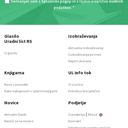
Seznanjen sem s
Splošnimi pogoji
in z
Izjavo o varstvu osebnih
podatkov
. *
Glasilo
Izobraževanja
Uradni list RS
Aktualna izobraževanja
O glasilu
Izobraževanja po meri
Najem dvorane
Knjigarna
UL info tok
Novo v ponudbi
O storitvi
Kako nakupovati v spletni knjigarni
Preizkusi brezplačno
Novice
Podjetje
|
Aktualni članki
O podjetju
About
Naroči se na novice
Kontakt
Informacije javnega značaja