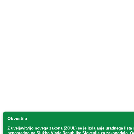
Obvestilo
Z uveljavitvijo
novega zakona (ZOUL)
se je
izdajanje uradnega lista 
neposredno
na Službo Vlade Republike Slovenije za zakonodajo
. O