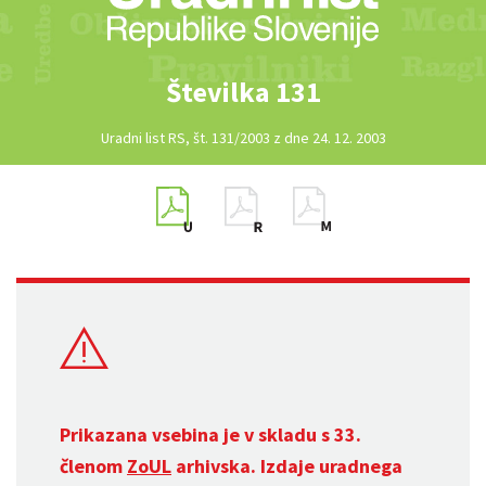
Številka 131
Uradni list RS, št. 131/2003 z dne 24. 12. 2003
Prikazana vsebina je v skladu s 33.
členom
ZoUL
arhivska. Izdaje uradnega