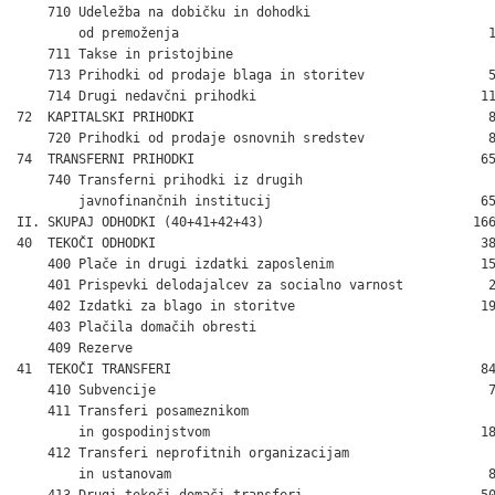
    710 Udeležba na dobičku in dohodki

        od premoženja                                        1
    711 Takse in pristojbine                                  
    713 Prihodki od prodaje blaga in storitev                5
    714 Drugi nedavčni prihodki                             11
72  KAPITALSKI PRIHODKI                                      8
    720 Prihodki od prodaje osnovnih sredstev                8
74  TRANSFERNI PRIHODKI                                     65
    740 Transferni prihodki iz drugih

        javnofinančnih institucij                           65
II. SKUPAJ ODHODKI (40+41+42+43)                           166
40  TEKOČI ODHODKI                                          38
    400 Plače in drugi izdatki zaposlenim                   15
    401 Prispevki delodajalcev za socialno varnost           2
    402 Izdatki za blago in storitve                        19
    403 Plačila domačih obresti                               
    409 Rezerve                                               
41  TEKOČI TRANSFERI                                        84
    410 Subvencije                                           7
    411 Transferi posameznikom

        in gospodinjstvom                                   18
    412 Transferi neprofitnih organizacijam

        in ustanovam                                         8