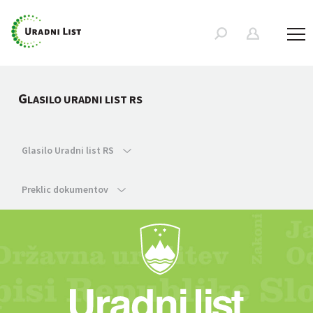
G
LASILO URADNI LIST RS
Glasilo Uradni list RS
Preklic dokumentov