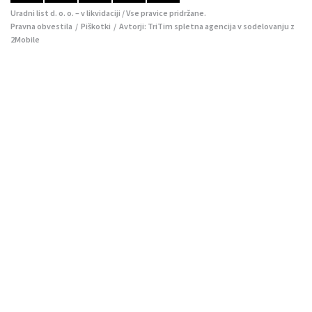
Uradni list d. o. o. – v likvidaciji / Vse pravice pridržane.
Pravna obvestila
/
Piškotki
/ Avtorji:
TriTim spletna agencija
v sodelovanju z
2Mobile