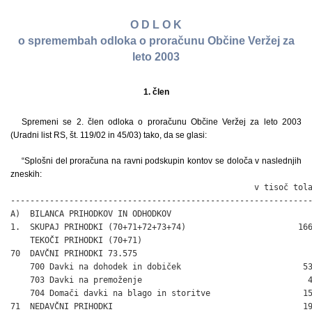
O D L O K
o spremembah odloka o proračunu Občine Veržej za
leto 2003
1. člen
Spremeni se 2. člen odloka o proračunu Občine Veržej za leto 2003
(Uradni list RS, št. 119/02 in 45/03) tako, da se glasi:
“Splošni del proračuna na ravni podskupin kontov se določa v naslednjih
zneskih:
                                                  v tisoč tola
--------------------------------------------------------------
A)  BILANCA PRIHODKOV IN ODHODKOV

1.  SKUPAJ PRIHODKI (70+71+72+73+74)                       166
    TEKOČI PRIHODKI (70+71)

70  DAVČNI PRIHODKI 73.575

    700 Davki na dohodek in dobiček                         53
    703 Davki na premoženje                                  4
    704 Domači davki na blago in storitve                   15
71  NEDAVČNI PRIHODKI                                       19