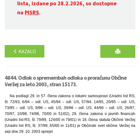
lista, izdane po 28.2.2026, so dostopne
na
PISRS
.
KAZALO
4844. Odlok o spremembah odloka o proračunu Občine
Veržej za leto 2003, stran 15173.
Na podlagi 29. in 57. člena zakona o lokalni samoupravi (Uradni list RS,
št. 72/93, 6/94 – odl. US, 45/94 – odl. US, 57/94, 14/95, 20/95 – odl. US,
73/95 – odl. US, 9/96 – odl. US, 39/96 – odl. US, 44/96 – odl. US, 26/97,
70/97, 10/98, 74/98, 70/00 in 51/02), 29. člena zakona o javnih financah
(Uradni list RS, št. 79/99, 124/00 in 79/01) in 16. člena statuta Občine Veržej
(Uradni list RS, št. 37/99, 65/00 in 11/01) je Občinski svet občine Veržej na
seji dne 29. 10. 2003 sprejel