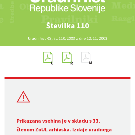
Številka 110
Uradni list RS, št. 110/2003 z dne 12. 11. 2003
Prikazana vsebina je v skladu s 33.
členom
ZoUL
arhivska. Izdaje uradnega