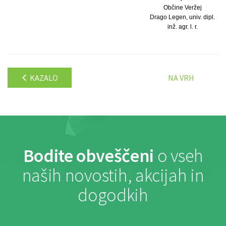
Občine Veržej
Drago Legen, univ. dipl.
inž. agr. l. r.
KAZALO
NA VRH
Bodite obveščeni
o vseh
naših novostih, akcijah in
dogodkih