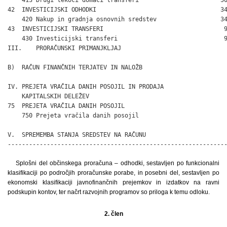
    413 Drugi tekoči domači transferi                       50
42  INVESTICIJSKI ODHODKI                                   34
    420 Nakup in gradnja osnovnih sredstev                  34
43  INVESTICIJSKI TRANSFERI                                  9
    430 Investicijski transferi                              9
III.    PRORAČUNSKI PRIMANJKLJAJ                              
B)  RAČUN FINANČNIH TERJATEV IN NALOŽB

IV. PREJETA VRAČILA DANIH POSOJIL IN PRODAJA

    KAPITALSKIH DELEŽEV                                       
75  PREJETA VRAČILA DANIH POSOJIL                             
    750 Prejeta vračila danih posojil                         
V.  SPREMEMBA STANJA SREDSTEV NA RAČUNU                       
-------------------------------------------------------------
Splošni del občinskega proračuna – odhodki, sestavljen po funkcionalni
klasifikaciji po področjih proračunske porabe, in posebni del, sestavljen po
ekonomski klasifikaciji javnofinančnih prejemkov in izdatkov na ravni
podskupin kontov, ter načrt razvojnih programov so priloga k temu odloku.
2. člen