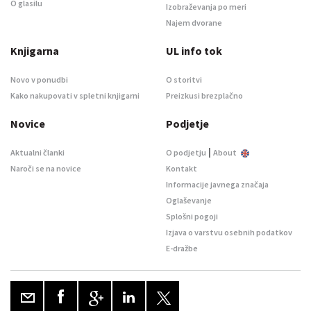
O glasilu
Izobraževanja po meri
Najem dvorane
Knjigarna
UL info tok
Novo v ponudbi
O storitvi
Kako nakupovati v spletni knjigarni
Preizkusi brezplačno
Novice
Podjetje
|
Aktualni članki
O podjetju
About
Naroči se na novice
Kontakt
Informacije javnega značaja
Oglaševanje
Splošni pogoji
Izjava o varstvu osebnih podatkov
E-dražbe