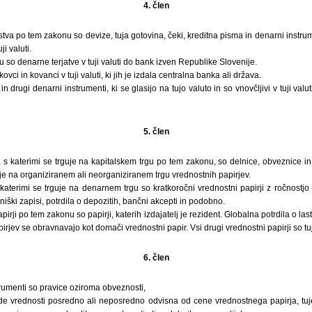
4. člen
stva po tem zakonu so devize, tuja gotovina, čeki, kreditna pisma in denarni instrume
ji valuti.
 so denarne terjatve v tuji valuti do bank izven Republike Slovenije.
vci in kovanci v tuji valuti, ki jih je izdala centralna banka ali država.
in drugi denarni instrumenti, ki se glasijo na tujo valuto in so vnovčljivi v tuji valu
5. člen
i, s katerimi se trguje na kapitalskem trgu po tem zakonu, so delnice, obveznice in 
guje na organiziranem ali neorganiziranem trgu vrednostnih papirjev.
s katerimi se trguje na denarnem trgu so kratkoročni vrednostni papirji z ročnostjo
iški zapisi, potrdila o depozitih, bančni akcepti in podobno.
irji po tem zakonu so papirji, katerih izdajatelj je rezident. Globalna potrdila o la
rjev se obravnavajo kot domači vrednostni papir. Vsi drugi vrednostni papirji so tuj
6. člen
trumenti so pravice oziroma obveznosti,
ede vrednosti posredno ali neposredno odvisna od cene vrednostnega papirja, tuje 