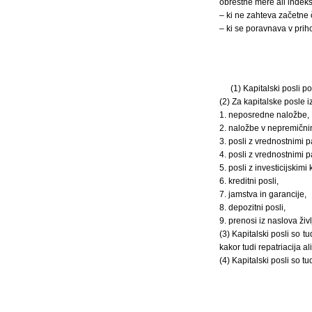
obrestne mere ali indek
– ki ne zahteva začetne 
– ki se poravnava v prih
(1) Kapitalski posli p
(2) Za kapitalske posle 
1. neposredne naložbe,
2. naložbe v nepremični
3. posli z vrednostnimi p
4. posli z vrednostnimi p
5. posli z investicijskim
6. kreditni posli,
7. jamstva in garancije,
8. depozitni posli,
9. prenosi iz naslova ži
(3) Kapitalski posli so t
kakor tudi repatriacija a
(4) Kapitalski posli so t