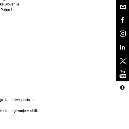
ke Slovenije
Pahor l. r.
ja izpolnitve posla med
o izpolnjevanje v obliki