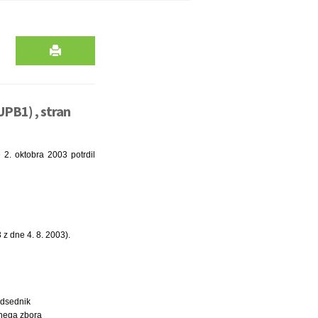
UPB1) , stran
2. oktobra 2003 potrdil
z dne 4. 8. 2003).
dsednik
nega zbora