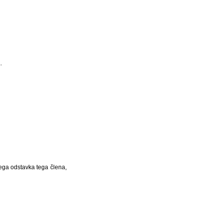
.
ugega odstavka tega člena,