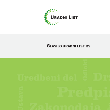
G
LASILO URADNI LIST RS