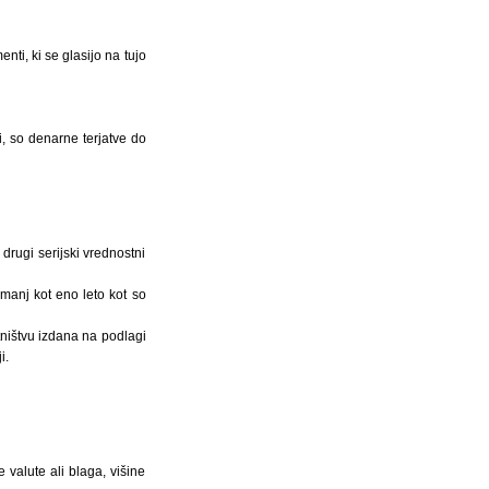
nti, ki se glasijo na tujo
ti, so denarne terjatve do
drugi serijski vrednostni
 manj kot eno leto kot so
stništvu izdana na podlagi
i.
valute ali blaga, višine