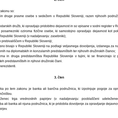
zakonu so:
n druge pravne osebe s sedežem v Republiki Sloveniji, razen njihovih podružnic
darskih družb, ki opravljajo pridobitno dejavnost in so vpisane v sodni register v Re
i posamezniki oziroma fizične osebe, ki samostojno opravljajo dejavnost kot p
epubliki Sloveniji (v nadaljevanju: zasebniki);
m prebivališčem v Republiki Sloveniji;
časno bivajo v Republiki Sloveniji na podlagi veljavnega dovoljenja, izdanega za 
enih na diplomatskih in konzularnih predstavništvih ter njihovih družinskih članov;
rna in druga predstavništva Republike Slovenije v tujini, ki se financirajo iz 
teh predstavništvih in njihovi družinski člani.
erezidenti.
3. člen
a po tem zakonu je banka ali bančna podružnica, ki izpolnjuje pogoje za oprav
nčništvu.
eženec trga vrednostnih papirjev (v nadaljevanju: pooblaščeni udeleže
 ali banka ali njuna podružnica, ki je pridobila dovoljenje za opravljanje dejavno
irjev.