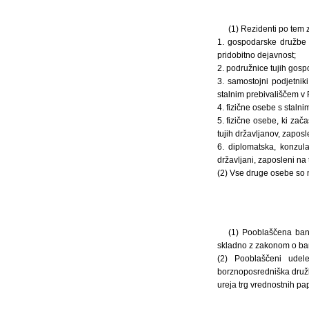
(1) Rezidenti po tem 
1. gospodarske družbe i
pridobitno dejavnost;
2. podružnice tujih gospo
3. samostojni podjetnik
stalnim prebivališčem v R
4. fizične osebe s stalni
5. fizične osebe, ki za
tujih državljanov, zaposl
6. diplomatska, konzula
državljani, zaposleni na 
(2) Vse druge osebe so n
(1) Pooblaščena bank
skladno z zakonom o ba
(2) Pooblaščeni udel
borznoposredniška družba
ureja trg vrednostnih pap