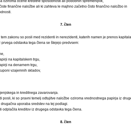
sa oziroma ocene kreditne sposobnosti ali podobnih spremenljivk,
čiste finančne naložbe ali ki zahteva le majhno začetno čisto finančno naložbo in
odnosti.
7. člen
o tem zakonu so posli med rezidenti in nerezidenti, katerih namen je prenos kapitala
iz prvega odstavka tega člena se štejejo predvsem:
ne,
apirji na kapitalskem trgu,
apirji na denarnem trgu,
i kuponi vzajemnih skladov,
vljenjskega in kreditnega zavarovanja.
udi posli, ki so pravni temelj odtujitve naložbe oziroma vrednostnega papirja iz dr
li drugačna uporaba sredstev na tej podlagi.
udi odplačila kreditov iz drugega odstavka tega člena.
8. člen