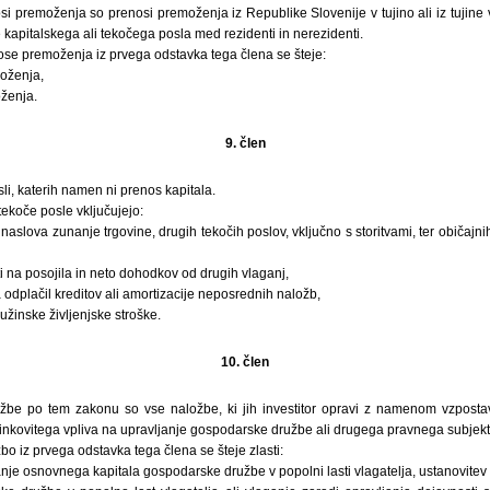
si premoženja so prenosi premoženja iz Republike Slovenije v tujino ali iz tujine 
e kapitalskega ali tekočega posla med rezidenti in nerezidenti.
ose premoženja iz prvega odstavka tega člena se šteje:
oženja,
oženja.
9. člen
sli, katerih namen ni prenos kapitala.
 tekoče posle vključujejo:
 naslova zunanje trgovine, drugih tekočih poslov, vključno s storitvami, ter običajn
ti na posojila in neto dohodkov od drugih vlaganj,
 odplačil kreditov ali amortizacije neposrednih naložb,
užinske življenjske stroške.
10. člen
be po tem zakonu so vse naložbe, ki jih investitor opravi z namenom vzpostav
činkovitega vpliva na upravljanje gospodarske družbe ali drugega pravnega subjekt
o iz prvega odstavka tega člena se šteje zlasti:
anje osnovnega kapitala gospodarske družbe v popolni lasti vlagatelja, ustanovitev 