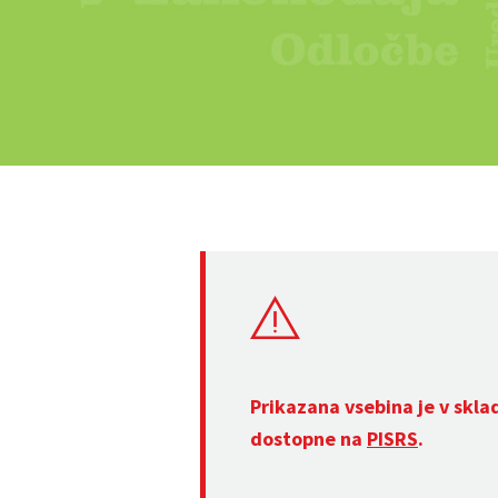
Prikazana vsebina je v skla
dostopne na
PISRS
.