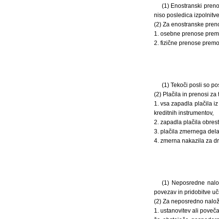
(1) Enostranski preno
niso posledica izpolnitv
(2) Za enostranske pren
1. osebne prenose prem
2. fizične prenose prem
(1) Tekoči posli so po
(2) Plačila in prenosi za
1. vsa zapadla plačila iz
kreditnih instrumentov,
2. zapadla plačila obres
3. plačila zmernega dela
4. zmerna nakazila za dr
(1) Neposredne nalož
povezav in pridobitve u
(2) Za neposredno naložb
1. ustanovitev ali poveč