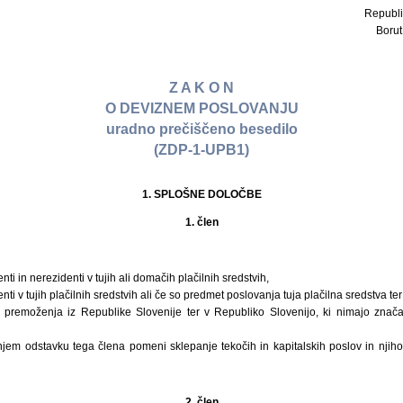
Republi
Borut 
Z A K O N
O DEVIZNEM POSLOVANJU
uradno prečiščeno besedilo
(ZDP-1-UPB1)
1. SPLOŠNE DOLOČBE
1. člen
ti in nerezidenti v tujih ali domačih plačilnih sredstvih,
ti v tujih plačilnih sredstvih ali če so predmet poslovanja tuja plačilna sredstva ter
 premoženja iz Republike Slovenije ter v Republiko Slovenijo, ki nimajo znača
njem odstavku tega člena pomeni sklepanje tekočih in kapitalskih poslov in njihov
2. člen