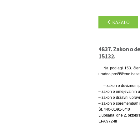
KAZALO
4837. Zakon o de
15132.
Na podlagi 153. člen
uradno prečiščeno besed
– zakon o deviznem po
– zakon o omejevalnih uk
– zakon o državni upravi
– zakon o spremembah in
Št. 440-01/91-5/40
Ljubljana, dne 2. oktobr
EPA 972-III