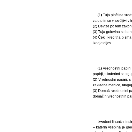
(1) Tuja plačilna sred
valuto in so vnovčljivi v tu
(2) Devize po tem zakonu
(3) Tuja gotovina so banko
(4) Čeki, kreditna pisma 
izdajateljev.
(1) Vrednostni papirj
papirji, s katerimi se tr
(2) Vrednostni papirji, 
zakladne menice, blagajn
(3) Domači vrednostni pap
domačih vrednostnih papi
Izvedeni finančni ins
– katerih vsebina je gl