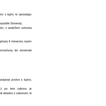
 v tujini, ki opravljajo
publiki Sloveniji;
oklic, s sedežem oziroma
najmanj 6 mesecev, razen
proračuna, ter slovenski
ljanje poslov s tujino,
nec) po tem zakonu je
sti skladno z zakonom, ki