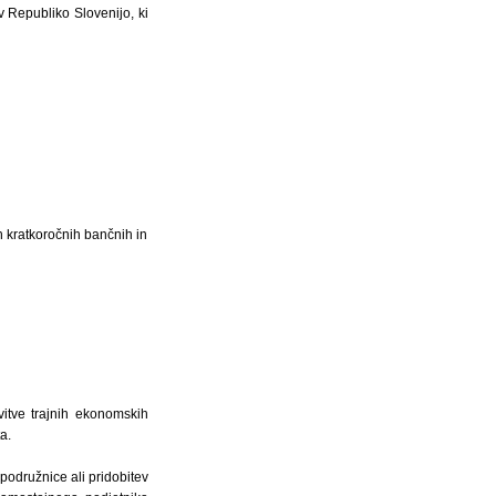
v Republiko Slovenijo, ki
ih kratkoročnih bančnih in
itve trajnih ekonomskih
a.
podružnice ali pridobitev