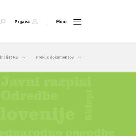
Prijava
Meni
dni list RS
Preklic dokumentov