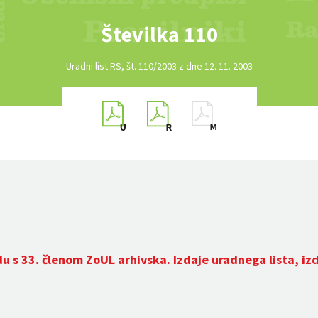
Številka 110
Uradni list RS, št. 110/2003 z dne 12. 11. 2003
du s 33. členom
ZoUL
arhivska. Izdaje uradnega lista, iz