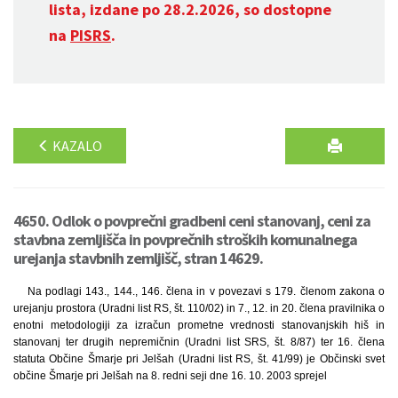
lista, izdane po 28.2.2026, so dostopne
na
PISRS
.
KAZALO
4650. Odlok o povprečni gradbeni ceni stanovanj, ceni za
stavbna zemljišča in povprečnih stroških komunalnega
urejanja stavbnih zemljišč, stran 14629.
Na podlagi 143., 144., 146. člena in v povezavi s 179. členom zakona o
urejanju prostora (Uradni list RS, št. 110/02) in 7., 12. in 20. člena pravilnika o
enotni metodologiji za izračun prometne vrednosti stanovanjskih hiš in
stanovanj ter drugih nepremičnin (Uradni list SRS, št. 8/87) ter 16. člena
statuta Občine Šmarje pri Jelšah (Uradni list RS, št. 41/99) je Občinski svet
občine Šmarje pri Jelšah na 8. redni seji dne 16. 10. 2003 sprejel