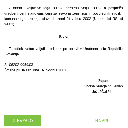
Z dnem uveljavitve tega odloka preneha veljati odlok o povprečni
gradbeni ceni stanovanj, ceni za stavbna zemljišča in povprečnih stroških
komunalnega urejanja stavbnih zemljišč v letu 2002 (Uradni list RS, št.
94/02).
6. člen
Ta odlok začne veljati osmi dan po objavi v Uradnem listu Republike
Slovenije.
Št. 06202-0059/03
Šmarje pri Jelšah, dne 16. oktobra 2003.
Župan
Občine Šmarje pri Jelšah
Jožef Čakš l. r.
KAZALO
NA VRH