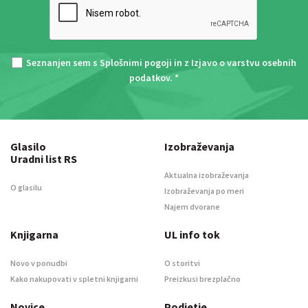
Seznanjen sem s
Splošnimi pogoji
in z
Izjavo o varstvu osebnih
podatkov
. *
Glasilo
Izobraževanja
Uradni list RS
Aktualna izobraževanja
O glasilu
Izobraževanja po meri
Najem dvorane
Knjigarna
UL info tok
Novo v ponudbi
O storitvi
Kako nakupovati v spletni knjigarni
Preizkusi brezplačno
Novice
Podjetje