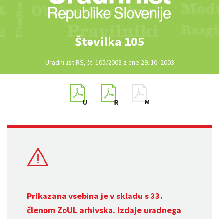
Številka 105
Uradni list RS, št. 105/2003 z dne 29. 10. 2003
Prikazana vsebina je v skladu s 33.
členom
ZoUL
arhivska. Izdaje uradnega