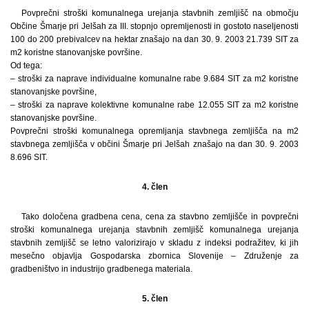
Povprečni stroški komunalnega urejanja stavbnih zemljišč na območju
Občine Šmarje pri Jelšah za III. stopnjo opremljenosti in gostoto naseljenosti
100 do 200 prebivalcev na hektar znašajo na dan 30. 9. 2003 21.739 SIT za
m2 koristne stanovanjske površine.
Od tega:
– stroški za naprave individualne komunalne rabe 9.684 SIT za m2 koristne
stanovanjske površine,
– stroški za naprave kolektivne komunalne rabe 12.055 SIT za m2 koristne
stanovanjske površine.
Povprečni stroški komunalnega opremljanja stavbnega zemljišča na m2
stavbnega zemljišča v občini Šmarje pri Jelšah znašajo na dan 30. 9. 2003
8.696 SIT.
4. člen
Tako določena gradbena cena, cena za stavbno zemljišče in povprečni
stroški komunalnega urejanja stavbnih zemljišč komunalnega urejanja
stavbnih zemljišč se letno valorizirajo v skladu z indeksi podražitev, ki jih
mesečno objavlja Gospodarska zbornica Slovenije – Združenje za
gradbeništvo in industrijo gradbenega materiala.
5. člen