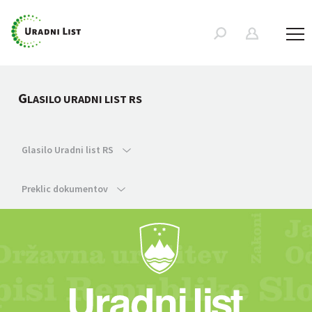
G
LASILO URADNI LIST RS
Glasilo Uradni list RS
Preklic dokumentov