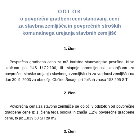
O D L O K
o povprečni gradbeni ceni stanovanj, ceni
za stavbna zemljišča in povprečnih stroških
komunalnega urejanja stavbnih zemljišč
1. člen
Povprečna gradbena cena za m2 koristne stanovanjske površine, ki se
izračuna po JUS U.C2.100, III. stopnje opremljenosti zmanjšana za
povprečne stroške urejanja stavbnega zemljišča in za vrednost zemljišča na
dan 30. 9. 2003 za območje Občine Šmarje pri Jelšah znaša 153.295 SIT.
2. člen
Povprečna cena za stavbno zemljišče se določi v odstotkih od povprečne
gradbene cene iz 1. člena tega odloka in znaša 1,2% povprečne gradbene
cene, to je: 1.839,50 SIT za m2.
3. člen