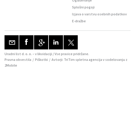
Oglaševanje
Splošni pogoji
Izjava o varstvu osebnih podatkov
E-dražbe
Uradni list d. o. o. – v likvidaciji / Vse pravice pridržane.
Pravna obvestila
/
Piškotki
/ Avtorji:
TriTim spletna agencija
v sodelovanju z
2Mobile