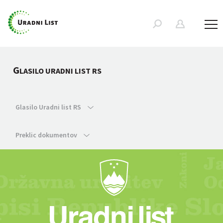
G
LASILO URADNI LIST RS
Glasilo Uradni list RS
Preklic dokumentov