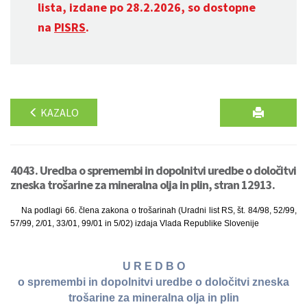
lista, izdane po 28.2.2026, so dostopne
na
PISRS
.
KAZALO
4043. Uredba o spremembi in dopolnitvi uredbe o določitvi
zneska trošarine za mineralna olja in plin, stran 12913.
Na podlagi 66. člena zakona o trošarinah (Uradni list RS, št. 84/98, 52/99,
57/99, 2/01, 33/01, 99/01 in 5/02) izdaja Vlada Republike Slovenije
U R E D B O
o spremembi in dopolnitvi uredbe o določitvi zneska
trošarine za mineralna olja in plin