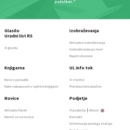
podatkov
. *
Glasilo
Izobraževanja
Uradni list RS
Aktualna izobraževanja
O glasilu
Izobraževanja po meri
Najem dvorane
Knjigarna
UL info tok
Novo v ponudbi
O storitvi
Kako nakupovati v spletni knjigarni
Preizkusi brezplačno
Novice
Podjetje
|
Aktualni članki
O podjetju
About
Naroči se na novice
Kontakt
Informacije javnega značaja