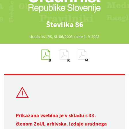
Številka 86
Uradni list RS, št. 86/2003 z dne 1. 9. 2003
Prikazana vsebina je v skladu s 33.
členom
ZoUL
arhivska. Izdaje uradnega