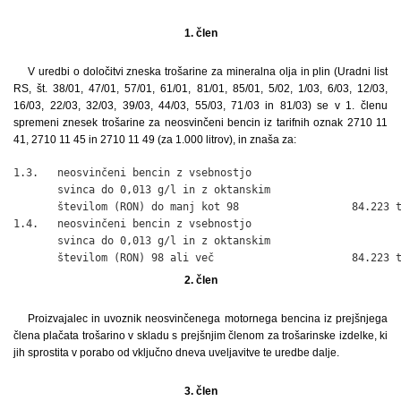
1. člen
V uredbi o določitvi zneska trošarine za mineralna olja in plin (Uradni list
RS, št. 38/01, 47/01, 57/01, 61/01, 81/01, 85/01, 5/02, 1/03, 6/03, 12/03,
16/03, 22/03, 32/03, 39/03, 44/03, 55/03, 71/03 in 81/03) se v 1. členu
spremeni znesek trošarine za neosvinčeni bencin iz tarifnih oznak 2710 11
41, 2710 11 45 in 2710 11 49 (za 1.000 litrov), in znaša za:
1.3.   neosvinčeni bencin z vsebnostjo

       svinca do 0,013 g/l in z oktanskim

       številom (RON) do manj kot 98                  84.223 t
1.4.   neosvinčeni bencin z vsebnostjo

       svinca do 0,013 g/l in z oktanskim

       številom (RON) 98 ali več                      84.223 
2. člen
Proizvajalec in uvoznik neosvinčenega motornega bencina iz prejšnjega
člena plačata trošarino v skladu s prejšnjim členom za trošarinske izdelke, ki
jih sprostita v porabo od vključno dneva uveljavitve te uredbe dalje.
3. člen