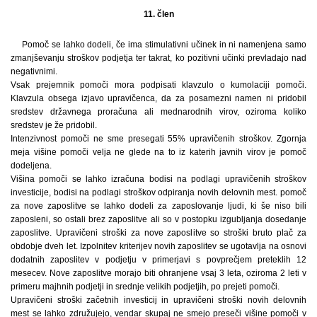
11. člen
Pomoč se lahko dodeli, če ima stimulativni učinek in ni namenjena samo
zmanjševanju stroškov podjetja ter takrat, ko pozitivni učinki prevladajo nad
negativnimi.
Vsak prejemnik pomoči mora podpisati klavzulo o kumolaciji pomoči.
Klavzula obsega izjavo upravičenca, da za posamezni namen ni pridobil
sredstev državnega proračuna ali mednarodnih virov, oziroma koliko
sredstev je že pridobil.
Intenzivnost pomoči ne sme presegati 55% upravičenih stroškov. Zgornja
meja višine pomoči velja ne glede na to iz katerih javnih virov je pomoč
dodeljena.
Višina pomoči se lahko izračuna bodisi na podlagi upravičenih stroškov
investicije, bodisi na podlagi stroškov odpiranja novih delovnih mest. pomoč
za nove zaposlitve se lahko dodeli za zaposlovanje ljudi, ki še niso bili
zaposleni, so ostali brez zaposlitve ali so v postopku izgubljanja dosedanje
zaposlitve. Upravičeni stroški za nove zaposlitve so stroški bruto plač za
obdobje dveh let. Izpolnitev kriterijev novih zaposlitev se ugotavlja na osnovi
dodatnih zaposlitev v podjetju v primerjavi s povprečjem preteklih 12
mesecev. Nove zaposlitve morajo biti ohranjene vsaj 3 leta, oziroma 2 leti v
primeru majhnih podjetji in srednje velikih podjetjih, po prejeti pomoči.
Upravičeni stroški začetnih investicij in upravičeni stroški novih delovnih
mest se lahko združujejo, vendar skupaj ne smejo preseči višine pomoči v