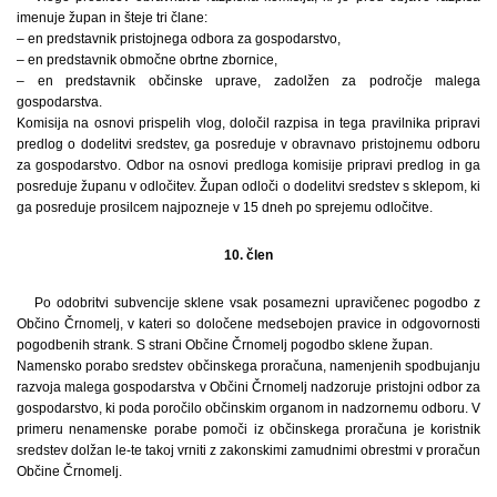
imenuje župan in šteje tri člane:
– en predstavnik pristojnega odbora za gospodarstvo,
– en predstavnik območne obrtne zbornice,
– en predstavnik občinske uprave, zadolžen za področje malega
gospodarstva.
Komisija na osnovi prispelih vlog, določil razpisa in tega pravilnika pripravi
predlog o dodelitvi sredstev, ga posreduje v obravnavo pristojnemu odboru
za gospodarstvo. Odbor na osnovi predloga komisije pripravi predlog in ga
posreduje županu v odločitev. Župan odloči o dodelitvi sredstev s sklepom, ki
ga posreduje prosilcem najpozneje v 15 dneh po sprejemu odločitve.
10. člen
Po odobritvi subvencije sklene vsak posamezni upravičenec pogodbo z
Občino Črnomelj, v kateri so določene medsebojen pravice in odgovornosti
pogodbenih strank. S strani Občine Črnomelj pogodbo sklene župan.
Namensko porabo sredstev občinskega proračuna, namenjenih spodbujanju
razvoja malega gospodarstva v Občini Črnomelj nadzoruje pristojni odbor za
gospodarstvo, ki poda poročilo občinskim organom in nadzornemu odboru. V
primeru nenamenske porabe pomoči iz občinskega proračuna je koristnik
sredstev dolžan le-te takoj vrniti z zakonskimi zamudnimi obrestmi v proračun
Občine Črnomelj.