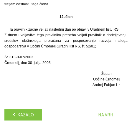
tretjem odstavku tega člena.
12. člen
Ta pravilnik začne veljati naslednji dan po objavi v Uradnem listu RS.
Z dnem uveljavitve tega pravilnika preneha veljati pravilnik o dodeljevanju
sredstev občinskega proračuna za pospeševanje razvoja malega
gospodarstva v Občini Črnomelj (Uradni list RS, št. 52/01).
Št. 313-0-07/2003
Črnomelj, dne 30. julija 2003.
Župan
Občine Črnomelj
Andrej Fabjan l. r.
KAZALO
NA VRH