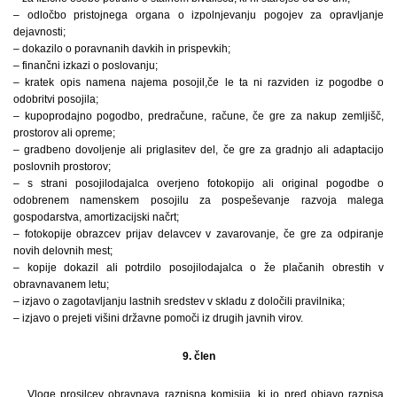
– odločbo pristojnega organa o izpolnjevanju pogojev za opravljanje
dejavnosti;
– dokazilo o poravnanih davkih in prispevkih;
– finančni izkazi o poslovanju;
– kratek opis namena najema posojil,če le ta ni razviden iz pogodbe o
odobritvi posojila;
– kupoprodajno pogodbo, predračune, račune, če gre za nakup zemljišč,
prostorov ali opreme;
– gradbeno dovoljenje ali priglasitev del, če gre za gradnjo ali adaptacijo
poslovnih prostorov;
– s strani posojilodajalca overjeno fotokopijo ali original pogodbe o
odobrenem namenskem posojilu za pospeševanje razvoja malega
gospodarstva, amortizacijski načrt;
– fotokopije obrazcev prijav delavcev v zavarovanje, če gre za odpiranje
novih delovnih mest;
– kopije dokazil ali potrdilo posojilodajalca o že plačanih obrestih v
obravnavanem letu;
– izjavo o zagotavljanju lastnih sredstev v skladu z določili pravilnika;
– izjavo o prejeti višini državne pomoči iz drugih javnih virov.
9. člen
Vloge prosilcev obravnava razpisna komisija, ki jo pred objavo razpisa