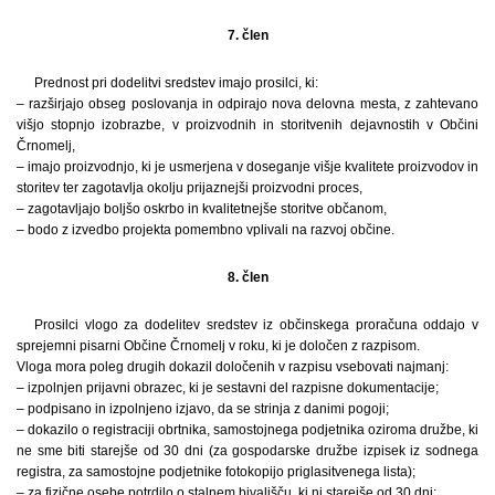
7. člen
Prednost pri dodelitvi sredstev imajo prosilci, ki:
– razširjajo obseg poslovanja in odpirajo nova delovna mesta, z zahtevano
višjo stopnjo izobrazbe, v proizvodnih in storitvenih dejavnostih v Občini
Črnomelj,
– imajo proizvodnjo, ki je usmerjena v doseganje višje kvalitete proizvodov in
storitev ter zagotavlja okolju prijaznejši proizvodni proces,
– zagotavljajo boljšo oskrbo in kvalitetnejše storitve občanom,
– bodo z izvedbo projekta pomembno vplivali na razvoj občine.
8. člen
Prosilci vlogo za dodelitev sredstev iz občinskega proračuna oddajo v
sprejemni pisarni Občine Črnomelj v roku, ki je določen z razpisom.
Vloga mora poleg drugih dokazil določenih v razpisu vsebovati najmanj:
– izpolnjen prijavni obrazec, ki je sestavni del razpisne dokumentacije;
– podpisano in izpolnjeno izjavo, da se strinja z danimi pogoji;
– dokazilo o registraciji obrtnika, samostojnega podjetnika oziroma družbe, ki
ne sme biti starejše od 30 dni (za gospodarske družbe izpisek iz sodnega
registra, za samostojne podjetnike fotokopijo priglasitvenega lista);
– za fizične osebe potrdilo o stalnem bivališču, ki ni starejše od 30 dni;