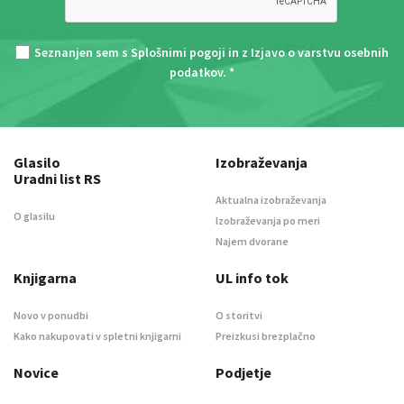
Seznanjen sem s
Splošnimi pogoji
in z
Izjavo o varstvu osebnih
podatkov
. *
Glasilo
Izobraževanja
Uradni list RS
Aktualna izobraževanja
O glasilu
Izobraževanja po meri
Najem dvorane
Knjigarna
UL info tok
Novo v ponudbi
O storitvi
Kako nakupovati v spletni knjigarni
Preizkusi brezplačno
Novice
Podjetje