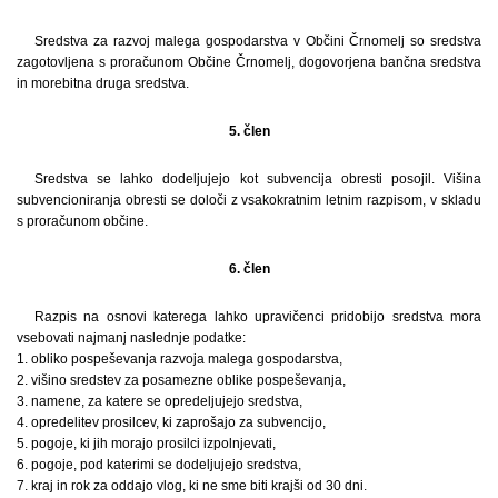
Sredstva za razvoj malega gospodarstva v Občini Črnomelj so sredstva
zagotovljena s proračunom Občine Črnomelj, dogovorjena bančna sredstva
in morebitna druga sredstva.
5. člen
Sredstva se lahko dodeljujejo kot subvencija obresti posojil. Višina
subvencioniranja obresti se določi z vsakokratnim letnim razpisom, v skladu
s proračunom občine.
6. člen
Razpis na osnovi katerega lahko upravičenci pridobijo sredstva mora
vsebovati najmanj naslednje podatke:
1. obliko pospeševanja razvoja malega gospodarstva,
2. višino sredstev za posamezne oblike pospeševanja,
3. namene, za katere se opredeljujejo sredstva,
4. opredelitev prosilcev, ki zaprošajo za subvencijo,
5. pogoje, ki jih morajo prosilci izpolnjevati,
6. pogoje, pod katerimi se dodeljujejo sredstva,
7. kraj in rok za oddajo vlog, ki ne sme biti krajši od 30 dni.