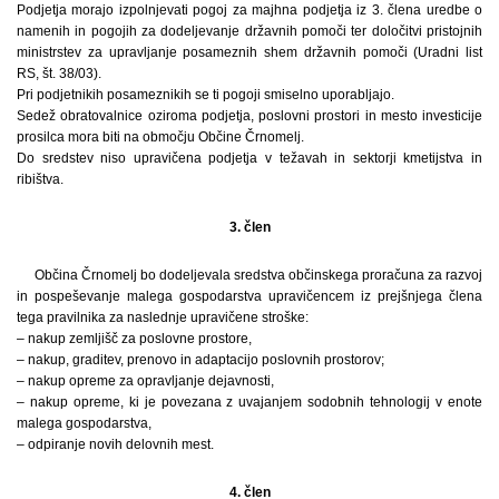
Podjetja morajo izpolnjevati pogoj za majhna podjetja iz 3. člena uredbe o
namenih in pogojih za dodeljevanje državnih pomoči ter določitvi pristojnih
ministrstev za upravljanje posameznih shem državnih pomoči (Uradni list
RS, št. 38/03).
Pri podjetnikih posameznikih se ti pogoji smiselno uporabljajo.
Sedež obratovalnice oziroma podjetja, poslovni prostori in mesto investicije
prosilca mora biti na območju Občine Črnomelj.
Do sredstev niso upravičena podjetja v težavah in sektorji kmetijstva in
ribištva.
3. člen
Občina Črnomelj bo dodeljevala sredstva občinskega proračuna za razvoj
in pospeševanje malega gospodarstva upravičencem iz prejšnjega člena
tega pravilnika za naslednje upravičene stroške:
– nakup zemljišč za poslovne prostore,
– nakup, graditev, prenovo in adaptacijo poslovnih prostorov;
– nakup opreme za opravljanje dejavnosti,
– nakup opreme, ki je povezana z uvajanjem sodobnih tehnologij v enote
malega gospodarstva,
– odpiranje novih delovnih mest.
4. člen