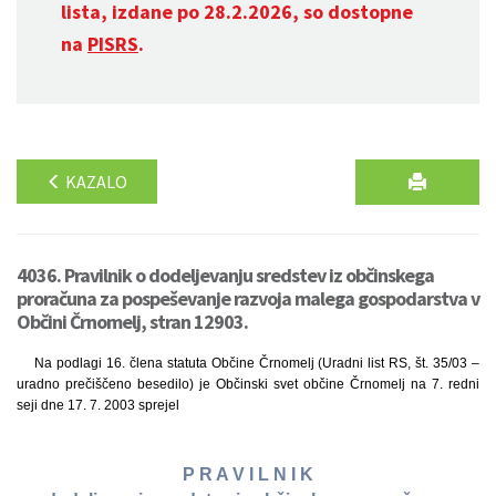
lista, izdane po 28.2.2026, so dostopne
na
PISRS
.
KAZALO
4036. Pravilnik o dodeljevanju sredstev iz občinskega
proračuna za pospeševanje razvoja malega gospodarstva v
Občini Črnomelj, stran 12903.
Na podlagi 16. člena statuta Občine Črnomelj (Uradni list RS, št. 35/03 –
uradno prečiščeno besedilo) je Občinski svet občine Črnomelj na 7. redni
seji dne 17. 7. 2003 sprejel
P R A V I L N I K