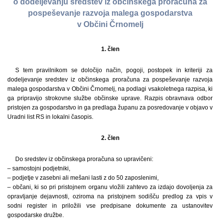
o dodeljevanju sredstev iz občinskega proračuna za
pospeševanje razvoja malega gospodarstva
v Občini Črnomelj
1. člen
S tem pravilnikom se določijo način, pogoji, postopek in kriteriji za
dodeljevanje sredstev iz občinskega proračuna za pospeševanje razvoja
malega gospodarstva v Občini Črnomelj, na podlagi vsakoletnega razpisa, ki
ga pripravijo strokovne službe občinske uprave. Razpis obravnava odbor
pristojen za gospodarstvo in ga predlaga županu za posredovanje v objavo v
Uradni list RS in lokalni časopis.
2. člen
Do sredstev iz občinskega proračuna so upravičeni:
– samostojni podjetniki,
– podjetje v zasebni ali mešani lasti z do 50 zaposlenimi,
– občani, ki so pri pristojnem organu vložili zahtevo za izdajo dovoljenja za
opravljanje dejavnosti, oziroma na pristojnem sodišču predlog za vpis v
sodni register in priložili vse predpisane dokumente za ustanovitev
gospodarske družbe.