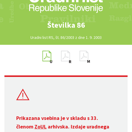
Številka 86
Uradni list RS, št. 86/2003 z dne 1. 9. 2003
Prikazana vsebina je v skladu s 33.
členom
ZoUL
arhivska. Izdaje uradnega