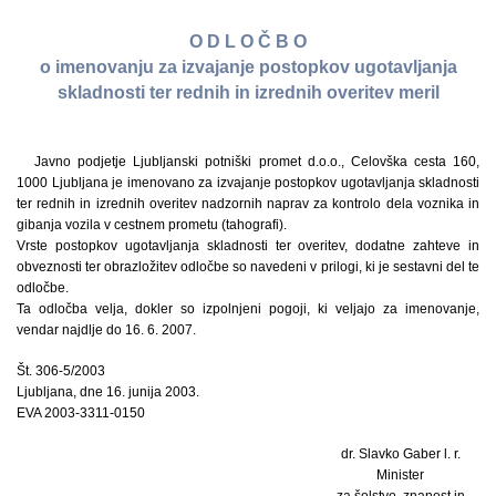
O D L O Č B O
o imenovanju za izvajanje postopkov ugotavljanja
skladnosti ter rednih in izrednih overitev meril
Javno podjetje Ljubljanski potniški promet d.o.o., Celovška cesta 160,
1000 Ljubljana je imenovano za izvajanje postopkov ugotavljanja skladnosti
ter rednih in izrednih overitev nadzornih naprav za kontrolo dela voznika in
gibanja vozila v cestnem prometu (tahografi).
Vrste postopkov ugotavljanja skladnosti ter overitev, dodatne zahteve in
obveznosti ter obrazložitev odločbe so navedeni v prilogi, ki je sestavni del te
odločbe.
Ta odločba velja, dokler so izpolnjeni pogoji, ki veljajo za imenovanje,
vendar najdlje do 16. 6. 2007.
Št. 306-5/2003
Ljubljana, dne 16. junija 2003.
EVA 2003-3311-0150
dr. Slavko Gaber l. r.
Minister
za šolstvo, znanost in