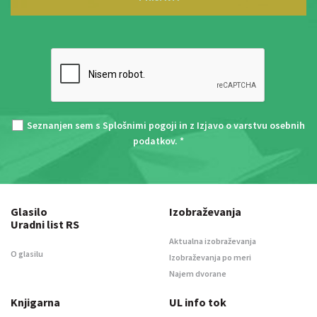
Seznanjen sem s
Splošnimi pogoji
in z
Izjavo o varstvu osebnih
podatkov
. *
Glasilo
Izobraževanja
Uradni list RS
Aktualna izobraževanja
O glasilu
Izobraževanja po meri
Najem dvorane
Knjigarna
UL info tok