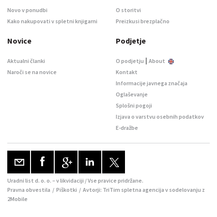
Novo v ponudbi
O storitvi
Kako nakupovati v spletni knjigarni
Preizkusi brezplačno
Novice
Podjetje
|
Aktualni članki
O podjetju
About
Naroči se na novice
Kontakt
Informacije javnega značaja
Oglaševanje
Splošni pogoji
Izjava o varstvu osebnih podatkov
E-dražbe
Uradni list d. o. o. – v likvidaciji / Vse pravice pridržane.
Pravna obvestila
/
Piškotki
/ Avtorji:
TriTim spletna agencija
v sodelovanju z
2Mobile