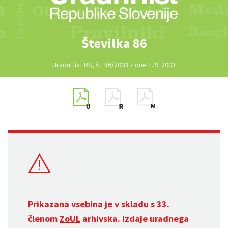
Številka 86
Uradni list RS, št. 86/2003 z dne 1. 9. 2003
Prikazana vsebina je v skladu s 33.
členom
ZoUL
arhivska. Izdaje uradnega