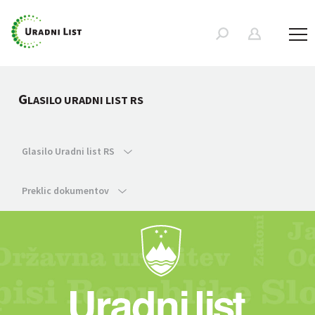
G
LASILO URADNI LIST RS
Glasilo Uradni list RS
Preklic dokumentov