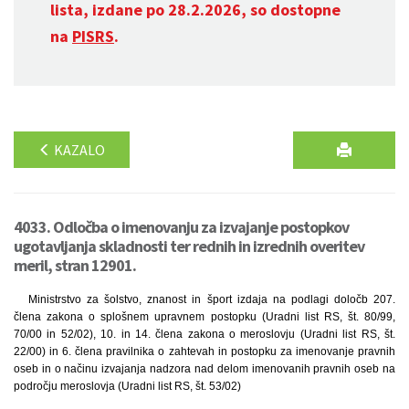
lista, izdane po 28.2.2026, so dostopne
na
PISRS
.
KAZALO
4033. Odločba o imenovanju za izvajanje postopkov
ugotavljanja skladnosti ter rednih in izrednih overitev
meril, stran 12901.
Ministrstvo za šolstvo, znanost in šport izdaja na podlagi določb 207.
člena zakona o splošnem upravnem postopku (Uradni list RS, št. 80/99,
70/00 in 52/02), 10. in 14. člena zakona o meroslovju (Uradni list RS, št.
22/00) in 6. člena pravilnika o zahtevah in postopku za imenovanje pravnih
oseb in o načinu izvajanja nadzora nad delom imenovanih pravnih oseb na
področju meroslovja (Uradni list RS, št. 53/02)