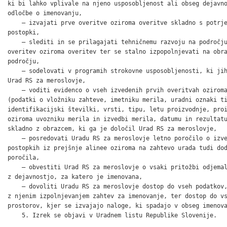
ki bi lahko vplivale na njeno usposobljenost ali obseg dejavno
odločbe o imenovanju,

    – izvajati prve overitve oziroma overitve skladno s potrje
postopki,

    – slediti in se prilagajati tehničnemu razvoju na področju
overitev oziroma overitev ter se stalno izpopolnjevati na obra
področju,

    – sodelovati v programih strokovne usposobljenosti, ki jih
Urad RS za meroslovje,

    – voditi evidenco o vseh izvedenih prvih overitvah oziroma
(podatki o vložniku zahteve, imetniku merila, uradni oznaki ti
identifikacijski številki, vrsti, tipu, letu proizvodnje, proi
oziroma uvozniku merila in izvedbi merila, datumu in rezultatu
skladno z obrazcem, ki ga je določil Urad RS za meroslovje,

    – posredovati Uradu RS za meroslovje letno poročilo o izve
postopkih iz prejšnje alinee oziroma na zahtevo urada tudi dod
poročila,

    – obvestiti Urad RS za meroslovje o vsaki pritožbi odjemal
z dejavnostjo, za katero je imenovana,

    – dovoliti Uradu RS za meroslovje dostop do vseh podatkov,
z njenim izpolnjevanjem zahtev za imenovanje, ter dostop do vs
prostorov, kjer se izvajajo naloge, ki spadajo v obseg imenova