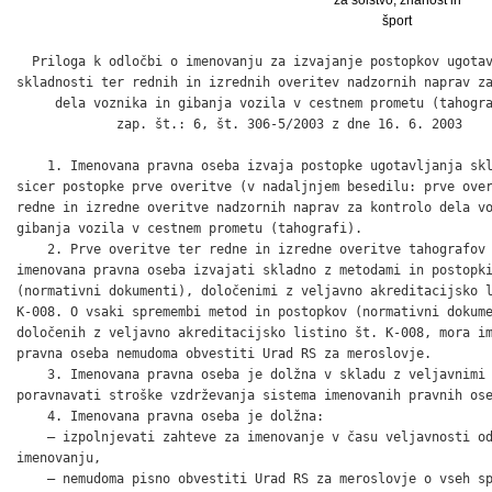
šport
  Priloga k odločbi o imenovanju za izvajanje postopkov ugotav
skladnosti ter rednih in izrednih overitev nadzornih naprav za
     dela voznika in gibanja vozila v cestnem prometu (tahogra
             zap. št.: 6, št. 306-5/2003 z dne 16. 6. 2003

    1. Imenovana pravna oseba izvaja postopke ugotavljanja skl
sicer postopke prve overitve (v nadaljnjem besedilu: prve over
redne in izredne overitve nadzornih naprav za kontrolo dela vo
gibanja vozila v cestnem prometu (tahografi).

    2. Prve overitve ter redne in izredne overitve tahografov 
imenovana pravna oseba izvajati skladno z metodami in postopki
(normativni dokumenti), določenimi z veljavno akreditacijsko l
K-008. O vsaki spremembi metod in postopkov (normativni dokume
določenih z veljavno akreditacijsko listino št. K-008, mora im
pravna oseba nemudoma obvestiti Urad RS za meroslovje.

    3. Imenovana pravna oseba je dolžna v skladu z veljavnimi 
poravnavati stroške vzdrževanja sistema imenovanih pravnih ose
    4. Imenovana pravna oseba je dolžna:

    – izpolnjevati zahteve za imenovanje v času veljavnosti od
imenovanju,

    – nemudoma pisno obvestiti Urad RS za meroslovje o vseh sp