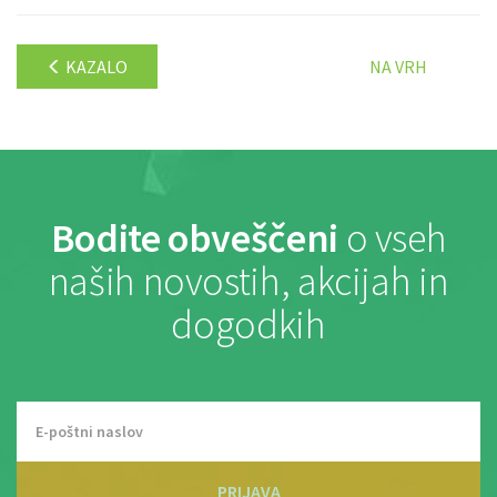
KAZALO
NA VRH
Bodite obveščeni
o vseh
naših novostih, akcijah in
dogodkih
PRIJAVA