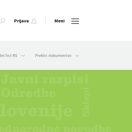
Prijava
Meni
dni list RS
Preklic dokumentov