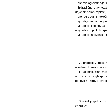
– obnovo ogrevalnega s
– hidravlično uravnote
dejanski porabi toplote,
– prehod s trdih in teko
– vgradnjo kurilnih nap
– vgradnjo sistemov za i
– vgradnjo toplotnih črpa
– vgradnjo kakovostnih
Za pridobitev sredstev
– so lastniki oziroma sol
– so najemniki stanovan
ali ustrezno soglasje 
obnovljivih virov energij
Splošni pogoji za pr
energije: