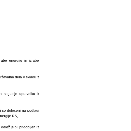
rabe energije in izrabe
drževalna dela v skladu z
ma soglasje upravnika k
ji so določeni na podlagi
energije RS,
delež je bil pridobljen iz