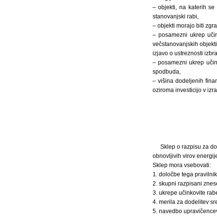
– objekti, na katerih s
stanovanjski rabi,
– objekti morajo biti zgr
– posamezni ukrep učin
večstanovanjskih objekt
izjavo o ustreznosti izb
– posamezni ukrep učink
spodbuda,
– višina dodeljenih fin
oziroma investicijo v izr
Sklep o razpisu za do
obnovljivih virov energi
Sklep mora vsebovati:
1. določbe tega pravilni
2. skupni razpisani znes
3. ukrepe učinkovite rabe
4. merila za dodelitev sr
5. navedbo upravičencev,