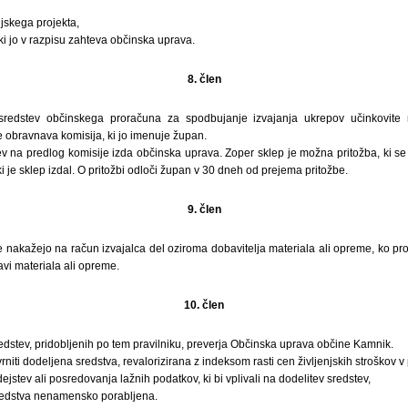
ijskega projekta,
i jo v razpisu zahteva občinska uprava.
8. člen
sredstev občinskega proračuna za spodbujanje izvajanja ukrepov učinkovite 
je obravnava komisija, ki jo imenuje župan.
ev na predlog komisije izda občinska uprava. Zoper sklep je možna pritožba, ki s
ki je sklep izdal. O pritožbi odloči župan v 30 dneh od prejema pritožbe.
9. člen
nakažejo na račun izvajalca del oziroma dobavitelja materiala ali opreme, ko pro
vi materiala ali opreme.
10. člen
stev, pridobljenih po tem pravilniku, preverja Občinska uprava občine Kamnik.
vrniti dodeljena sredstva, revalorizirana z indeksom rasti cen življenjskih stroškov v
jstev ali posredovanja lažnih podatkov, ki bi vplivali na dodelitev sredstev,
sredstva nenamensko porabljena.