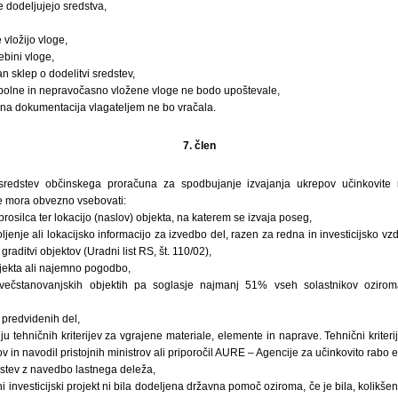
e dodeljujejo sredstva,
 vložijo vloge,
ebini vloge,
n sklep o dodelitvi sredstev,
polne in nepravočasno vložene vloge ne bodo upoštevale,
ana dokumentacija vlagateljem ne bo vračala.
7. člen
sredstev občinskega proračuna za spodbujanje izvajanja ukrepov učinkovite 
je mora obvezno vsebovati:
prosilca ter lokacijo (naslov) objekta, na katerem se izvaja poseg,
jenje ali lokacijsko informacijo za izvedbo del, razen za redna in investicijsko vz
graditvi objektov (Uradni list RS, št. 110/02),
objekta ali najemno pogodbo,
 večstanovanjskih objektih pa soglasje najmanj 51% vseh solastnikov oziro
 predvidenih del,
ju tehničnih kriterijev za vgrajene materiale, elemente in naprave. Tehnični kriteri
v in navodil pristojnih ministrov ali priporočil AURE – Agencije za učinkovito rabo 
dstev z navedbo lastnega deleža,
i investicijski projekt ni bila dodeljena državna pomoč oziroma, če je bila, kolikšen 