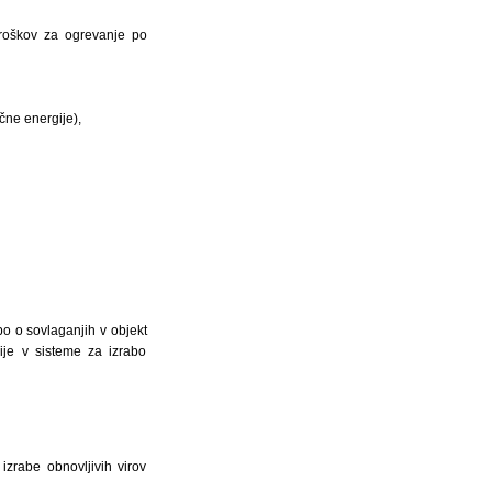
troškov za ogrevanje po
čne energije),
o o sovlaganjih v objekt
ije v sisteme za izrabo
izrabe obnovljivih virov