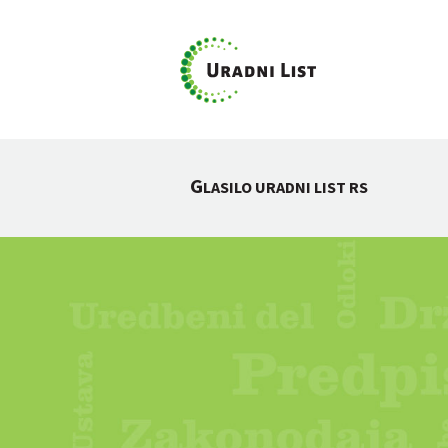
G
LASILO URADNI LIST RS