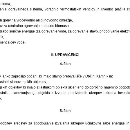
istema,
ženje ogrevalnega sistema, vgradnjo termostatskih ventilov in uvedbo plačila s
čih goriv na vročevodno ali plinovodno omrežje,
rav za centralno ogrevanje na lesno biomaso,
zrabo sončne energije (za ogrevanje vode, za ogrevanje stavb, pridobivanje elektri
lk,
 mehčalcev vode.
III. UPRAVIČENCI
4. člen
 lahko zaprosijo občani, ki imajo stalno prebivališče v Občini Kamnik in:
astniki stanovanjskih objektov,
jskih objektov, ki imajo z lastnikom objekta sklenjeno dolgoročno najemno pogodb
lastnika stanovanjskega objekta k izvedbi predvidenih ukrepov oziroma investic
e,
5. člen
idobitev sredstev za spodbujanje izvajanja ukrepov učinkovite rabe energije in 