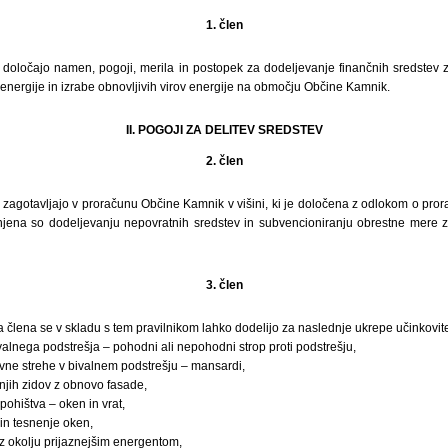
1. člen
 določajo namen, pogoji, merila in postopek za dodeljevanje finančnih sredstev 
energije in izrabe obnovljivih virov energije na območju Občine Kamnik.
II. POGOJI ZA DELITEV SREDSTEV
2. člen
 zagotavljajo v proračunu Občine Kamnik v višini, ki je določena z odlokom o pr
ena so dodeljevanju nepovratnih sredstev in subvencioniranju obrestne mere za 
3. člen
a člena se v skladu s tem pravilnikom lahko dodelijo za naslednje ukrepe učinkovite
ivalnega podstrešja – pohodni ali nepohodni strop proti podstrešju,
evne strehe v bivalnem podstrešju – mansardi,
anjih zidov z obnovo fasade,
ohištva – oken in vrat,
in tesnenje oken,
 okolju prijaznejšim energentom,