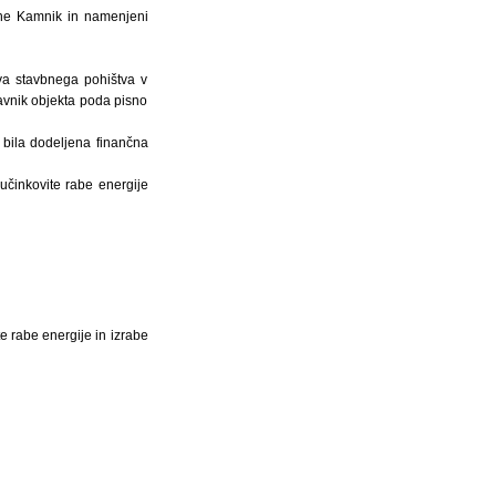
čine Kamnik in namenjeni
va stavbnega pohištva v
avnik objekta poda pisno
 bila dodeljena finančna
učinkovite rabe energije
e rabe energije in izrabe