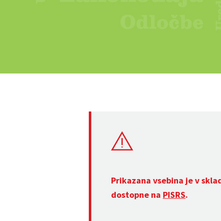
Prikazana vsebina je v skla
dostopne na
PISRS
.