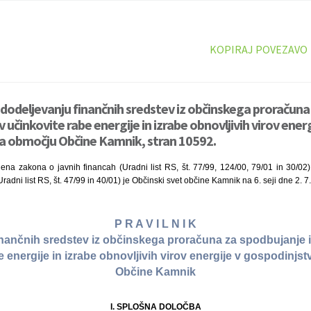
KOPIRAJ POVEZAVO
o dodeljevanju finančnih sredstev iz občinskega proračun
 učinkovite rabe energije in izrabe obnovljivih virov energ
na območju Občine Kamnik, stran 10592.
lena zakona o javnih financah (Uradni list RS, št. 77/99, 124/00, 79/01 in 30/02) 
adni list RS, št. 47/99 in 40/01) je Občinski svet občine Kamnik na 6. seji dne 2. 7
P R A V I L N I K
inančnih sredstev iz občinskega proračuna za spodbujanje 
e energije in izrabe obnovljivih virov energije v gospodinjs
Občine Kamnik
I. SPLOŠNA DOLOČBA