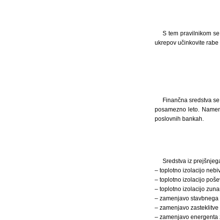
S tem pravilnikom se
ukrepov učinkovite rabe 
Finančna sredstva se
posamezno leto. Namenj
poslovnih bankah.
Sredstva iz prejšnjeg
– toplotno izolacijo neb
– toplotno izolacijo poš
– toplotno izolacijo zun
– zamenjavo stavbnega p
– zamenjavo zasteklitve 
– zamenjavo energenta z