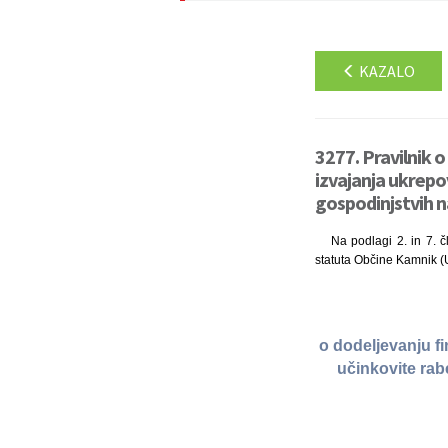
KAZALO
3277. Pravilnik 
izvajanja ukrepov
gospodinjstvih 
Na podlagi 2. in 7. č
statuta Občine Kamnik (Ur
o dodeljevanju f
učinkovite rab