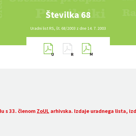
Številka 68
Uradni list RS, št. 68/2003 z dne 14. 7. 2003
du s 33. členom
ZoUL
arhivska. Izdaje uradnega lista, iz