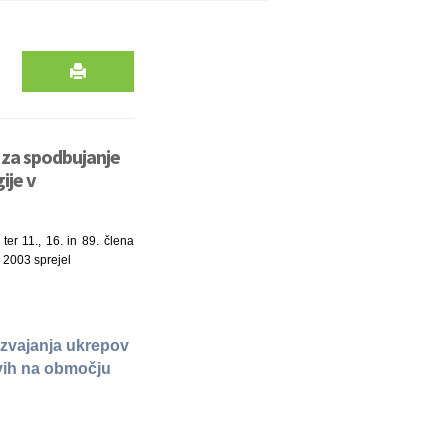
a za spodbujanje
ije v
ter 11., 16. in 89. člena
. 2003 sprejel
izvajanja ukrepov
tvih na območju