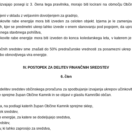
e izvajajo posegi iz 3. člena tega pravilnika, morajo biti locirani na območju Ob
ajeni v skladu z veljavnim dovoljenjem za gradnjo,
kovite rabe energije mora biti izveden za celoten objekt. Izjema je le zamenja
ih, kjer se predmetni ukrep lahko izvede v enem stanovanju pod pogojem, da upr
ranega stavbnega pohištva,
ovite rabe energije mora biti izveden do konca koledarskega leta, v katerem je
ančnih sredstev sme znašati do 50% predračunske vrednosti za posamezni ukrep 
abo obnovljivega vira energije.
IV. POSTOPEK ZA DELITEV FINANČNIH SREDSTEV
6. člen
delitev sredstev občinskega proračuna za spodbujanje izvajanja ukrepov učinkovit
je sprejme župan Občine Kamnik in se objavi v glasilu Kamniški občan.
ka, na podlagi katerih župan Občine Kamnik sprejme sklep,
ek sredstev,
 energije, za katere se dodeljujejo sredstva,
edstev,
 ki lahko zaprosijo za sredstva,