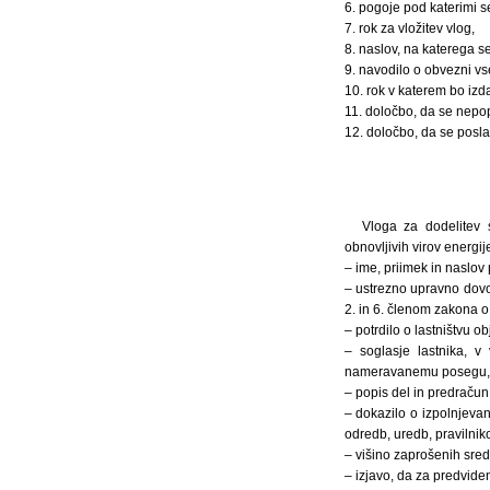
6. pogoje pod katerimi s
7. rok za vložitev vlog,
8. naslov, na katerega se
9. navodilo o obvezni vs
10. rok v katerem bo izda
11. določbo, da se nepo
12. določbo, da se posl
Vloga za dodelitev 
obnovljivih virov energi
– ime, priimek in naslov 
– ustrezno upravno dovol
2. in 6. členom zakona o 
– potrdilo o lastništvu 
– soglasje lastnika, v
nameravanemu posegu,
– popis del in predračun
– dokazilo o izpolnjevan
odredb, uredb, pravilniko
– višino zaprošenih sre
– izjavo, da za predviden