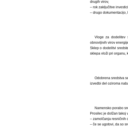
drugih virov,
– rok zaključitve investic
– drugo dokumentacijo, k
Vloge za dodelitev 
obnovljivih virov energi
Sklep o dodelitvi sredst
sklepa vloži pri organu, 
Odobrena sredstva se 
izvedbi del oziroma naba
Namensko porabo sred
Prosilec je dolžan takoj 
– zamolčanja resničnih de
– če se ugotovi, da so 