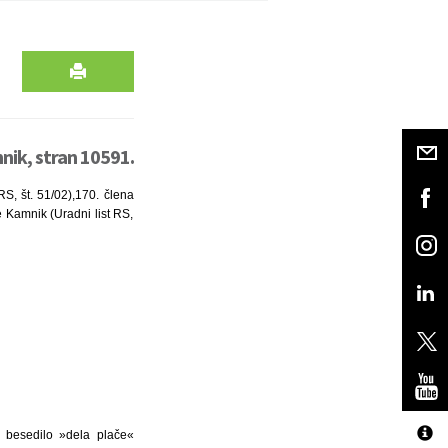
ik, stran 10591.
S, št. 51/02),170. člena
e Kamnik (Uradni list RS,
u besedilo »dela plače«