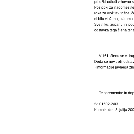
pritožbi odloči vrhovno 
Postopki za nadomestit
roka za vložitev tožbe, 
ni bila vložena, oziroma
Svetniku, županu in po
odstavka tega člena ter 
V 161. členu se v dr
Doda se nov tretji odstave
»Informacije javnega zn
Te spremembe in dopol
Št. 01502-2/03
Kamnik, dne 3. julija 200