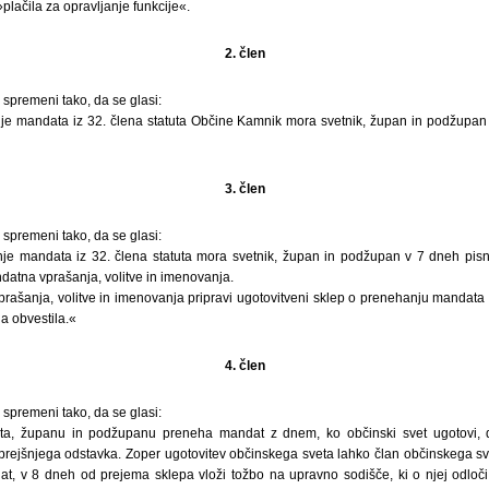
lačila za opravljanje funkcije«.
2. člen
 spremeni tako, da se glasi:
e mandata iz 32. člena statuta Občine Kamnik mora svetnik, župan in podžupan 
3. člen
 spremeni tako, da se glasi:
e mandata iz 32. člena statuta mora svetnik, župan in podžupan v 7 dneh pisno
datna vprašanja, volitve in imenovanja.
rašanja, volitve in imenovanja pripravi ugotovitveni sklep o prenehanju mandata
a obvestila.«
4. člen
 spremeni tako, da se glasi:
a, županu in podžupanu preneha mandat z dnem, ko občinski svet ugotovi, d
rejšnjega odstavka. Zoper ugotovitev občinskega sveta lahko član občinskega s
t, v 8 dneh od prejema sklepa vloži tožbo na upravno sodišče, ki o njej odloč