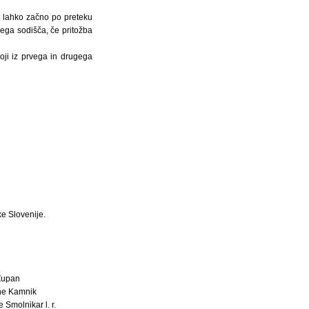
 lahko začno po preteku
nega sodišča, če pritožba
ji iz prvega in drugega
e Slovenije.
Župan
ne Kamnik
 Smolnikar l. r.