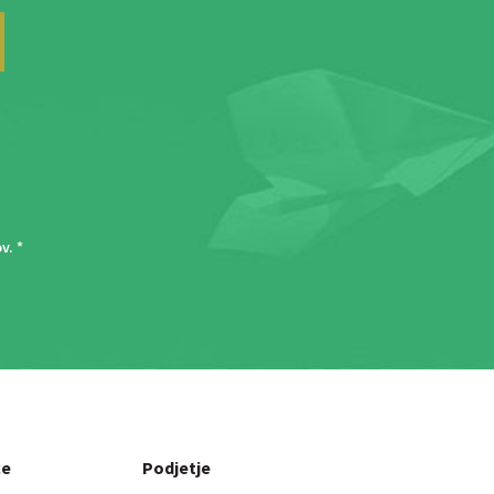
ov
. *
ce
Podjetje