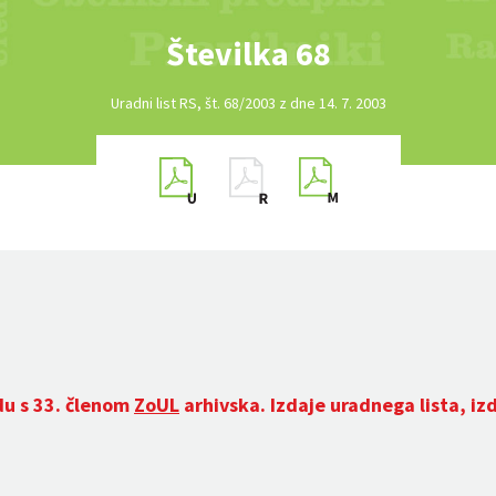
Številka 68
Uradni list RS, št. 68/2003 z dne 14. 7. 2003
du s 33. členom
ZoUL
arhivska. Izdaje uradnega lista, iz