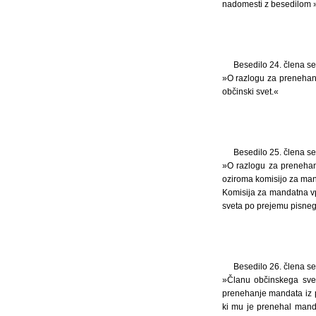
nadomesti z besedilom »p
Besedilo 24. člena se
»O razlogu za prenehanj
občinski svet.«
Besedilo 25. člena se
»O razlogu za prenehanj
oziroma komisijo za man
Komisija za mandatna vp
sveta po prejemu pisneg
Besedilo 26. člena se
»Članu občinskega svet
prenehanje mandata iz p
ki mu je prenehal manda