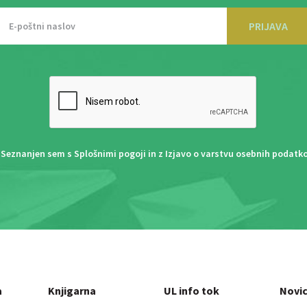
PRIJAVA
Seznanjen sem s
Splošnimi pogoji
in z
Izjavo o varstvu osebnih podatk
a
Knjigarna
UL info tok
Novi