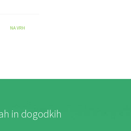
NA VRH
jah in dogodkih