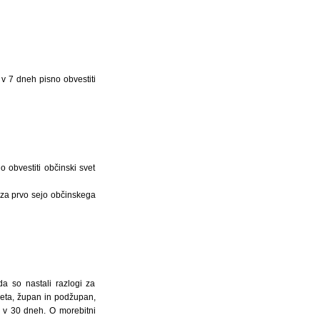
v 7 dneh pisno obvestiti
 obvestiti občinski svet
 za prvo sejo občinskega
a so nastali razlogi za
veta, župan in podžupan,
i v 30 dneh. O morebitni