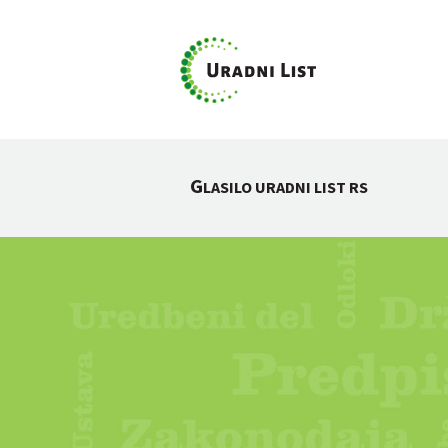
G
LASILO URADNI LIST RS