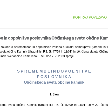
KOPIRAJ POVEZAVO
 in dopolnitve poslovnika Občinskega sveta občine Kamn
 zakona o spremembah in dopolnitvah zakona o lokalni samoupravi (Uradni list R
eta občine Kamnik (Uradni list RS, št. 47/99 in 11/01) in 16. člena statuta Občin
činski svet občine Kamnik na 6. seji dne 2. 7. 2003 sprejel
S P R E M E M B E I N D O P O L N I T V E
P O S L O V N I K A
Občinskega sveta občine kamnik
1. člen
kega sveta občine Kamnik (Uradni list RS, št. 52/99 in 11/01) se v 22. člen