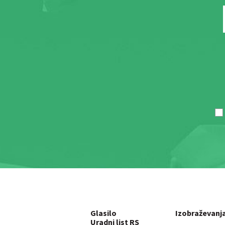
Glasilo
Izobraževanj
Uradni list RS