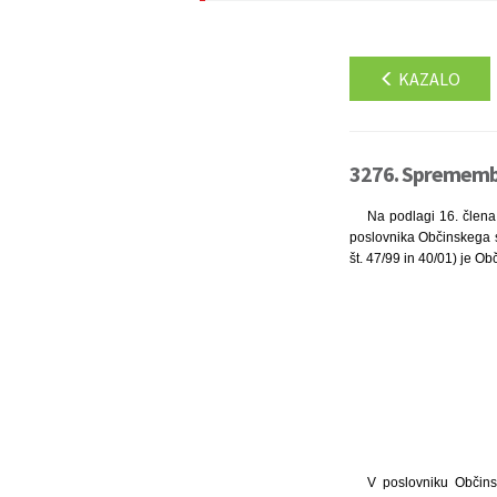
KAZALO
3276. Spremembe
Na podlagi 16. člena
poslovnika Občinskega sv
št. 47/99 in 40/01) je Ob
V poslovniku Občins