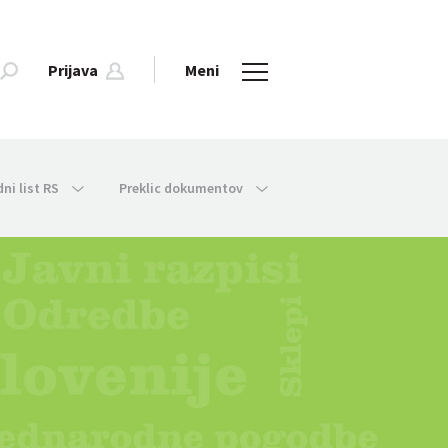
Prijava
Meni
dni list RS
Preklic dokumentov