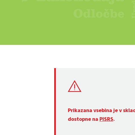
Prikazana vsebina je v skla
dostopne na
PISRS
.