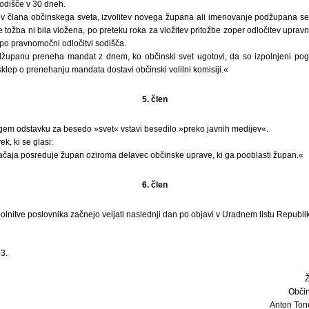
sodišče v 30 dneh.
ev člana občinskega sveta, izvolitev novega župana ali imenovanje podžupana se
če tožba ni bila vložena, po preteku roka za vložitev pritožbe zoper odločitev uprav
 po pravnomočni odločitvi sodišča.
džupanu preneha mandat z dnem, ko občinski svet ugotovi, da so izpolnjeni pogo
sklep o prenehanju mandata dostavi občinski volilni komisiji.«
5. člen
ugem odstavku za besedo »svet« vstavi besedilo »preko javnih medijev«.
k, ki se glasi:
ačaja posreduje župan oziroma delavec občinske uprave, ki ga pooblasti župan.«
6. člen
nitve poslovnika začnejo veljati naslednji dan po objavi v Uradnem listu Republik
3.
Obči
Anton Tone