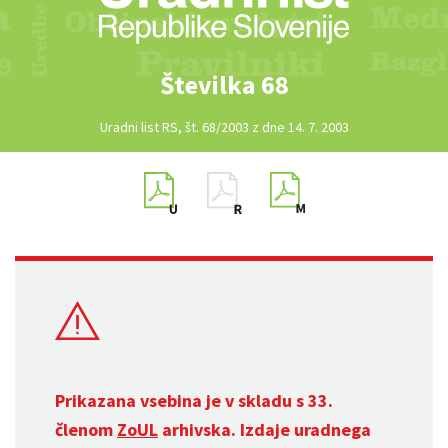
Številka 68
Uradni list RS, št. 68/2003 z dne 14. 7. 2003
Prikazana vsebina je v skladu s 33.
členom
ZoUL
arhivska. Izdaje uradnega