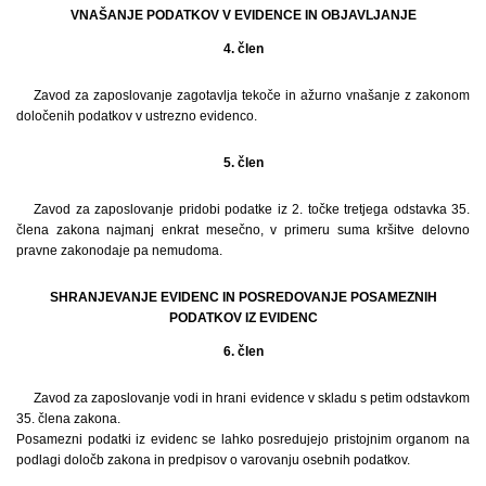
VNAŠANJE PODATKOV V EVIDENCE IN OBJAVLJANJE
4. člen
Zavod za zaposlovanje zagotavlja tekoče in ažurno vnašanje z zakonom
določenih podatkov v ustrezno evidenco.
5. člen
Zavod za zaposlovanje pridobi podatke iz 2. točke tretjega odstavka 35.
člena zakona najmanj enkrat mesečno, v primeru suma kršitve delovno
pravne zakonodaje pa nemudoma.
SHRANJEVANJE EVIDENC IN POSREDOVANJE POSAMEZNIH
PODATKOV IZ EVIDENC
6. člen
Zavod za zaposlovanje vodi in hrani evidence v skladu s petim odstavkom
35. člena zakona.
Posamezni podatki iz evidenc se lahko posredujejo pristojnim organom na
podlagi določb zakona in predpisov o varovanju osebnih podatkov.