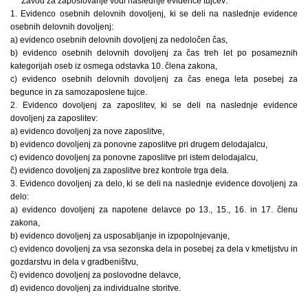
Zavod za zaposlovanje vodi naslednje evidence tujcev:
1. Evidenco osebnih delovnih dovoljenj, ki se deli na naslednje evidence
osebnih delovnih dovoljenj:
a) evidenco osebnih delovnih dovoljenj za nedoločen čas,
b) evidenco osebnih delovnih dovoljenj za čas treh let po posameznih
kategorijah oseb iz osmega odstavka 10. člena zakona,
c) evidenco osebnih delovnih dovoljenj za čas enega leta posebej za
begunce in za samozaposlene tujce.
2. Evidenco dovoljenj za zaposlitev, ki se deli na naslednje evidence
dovoljenj za zaposlitev:
a) evidenco dovoljenj za nove zaposlitve,
b) evidenco dovoljenj za ponovne zaposlitve pri drugem delodajalcu,
c) evidenco dovoljenj za ponovne zaposlitve pri istem delodajalcu,
č) evidenco dovoljenj za zaposlitve brez kontrole trga dela.
3. Evidenco dovoljenj za delo, ki se deli na naslednje evidence dovoljenj za
delo:
a) evidenco dovoljenj za napotene delavce po 13., 15., 16. in 17. členu
zakona,
b) evidenco dovoljenj za usposabljanje in izpopolnjevanje,
c) evidenco dovoljenj za vsa sezonska dela in posebej za dela v kmetijstvu in
gozdarstvu in dela v gradbeništvu,
č) evidenco dovoljenj za poslovodne delavce,
d) evidenco dovoljenj za individualne storitve.