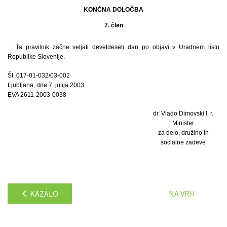
KONČNA DOLOČBA
7. člen
Ta pravilnik začne veljati devetdeseti dan po objavi v Uradnem listu
Republike Slovenije.
Št. 017-01-032/03-002
Ljubljana, dne 7. julija 2003.
EVA 2611-2003-0038
dr. Vlado Dimovski l. r.
Minister
za delo, družino in
socialne zadeve
KAZALO
NA VRH