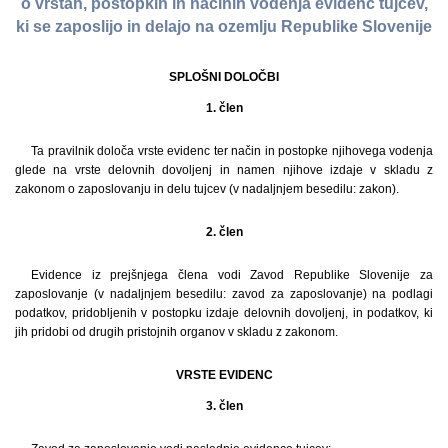
o vrstah, postopkih in načinih vodenja evidenc tujcev,
ki se zaposlijo in delajo na ozemlju Republike Slovenije
SPLOŠNI DOLOČBI
1. člen
Ta pravilnik določa vrste evidenc ter način in postopke njihovega vodenja
glede na vrste delovnih dovoljenj in namen njihove izdaje v skladu z
zakonom o zaposlovanju in delu tujcev (v nadaljnjem besedilu: zakon).
2. člen
Evidence iz prejšnjega člena vodi Zavod Republike Slovenije za
zaposlovanje (v nadaljnjem besedilu: zavod za zaposlovanje) na podlagi
podatkov, pridobljenih v postopku izdaje delovnih dovoljenj, in podatkov, ki
jih pridobi od drugih pristojnih organov v skladu z zakonom.
VRSTE EVIDENC
3. člen