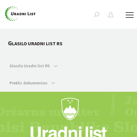
G
LASILO URADNI LIST RS
Glasilo Uradni list RS
Preklic dokumentov