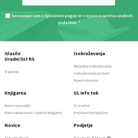
Seznanjen sem s
Splošnimi pogoji
in z
Izjavo o varstvu osebnih
podatkov
. *
Glasilo
Izobraževanja
Uradni list RS
Aktualna izobraževanja
O glasilu
Izobraževanja po meri
Najem dvorane
Knjigarna
UL info tok
Novo v ponudbi
O storitvi
Kako nakupovati v spletni knjigarni
Preizkusi brezplačno
Novice
Podjetje
|
Aktualni članki
O podjetju
About