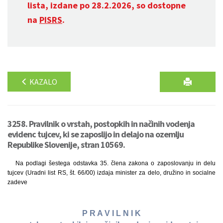
lista, izdane po 28.2.2026, so dostopne
na
PISRS
.
KAZALO
3258. Pravilnik o vrstah, postopkih in načinih vodenja
evidenc tujcev, ki se zaposlijo in delajo na ozemlju
Republike Slovenije, stran 10569.
Na podlagi šestega odstavka 35. člena zakona o zaposlovanju in delu
tujcev (Uradni list RS, št. 66/00) izdaja minister za delo, družino in socialne
zadeve
P R A V I L N I K