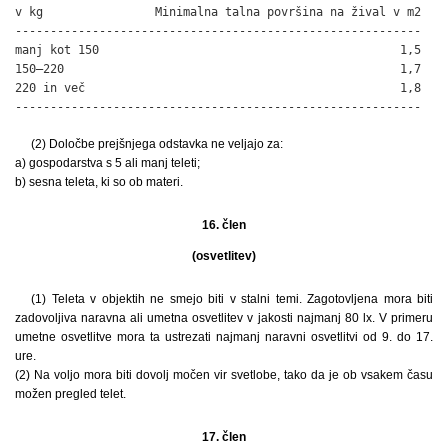
v kg                Minimalna talna površina na žival v m2

----------------------------------------------------------

manj kot 150                                           1,5

150–220                                                1,7

220 in več                                             1,8

----------------------------------------------------------
(2) Določbe prejšnjega odstavka ne veljajo za:
a) gospodarstva s 5 ali manj teleti;
b) sesna teleta, ki so ob materi.
16. člen
(osvetlitev)
(1) Teleta v objektih ne smejo biti v stalni temi. Zagotovljena mora biti
zadovoljiva naravna ali umetna osvetlitev v jakosti najmanj 80 lx. V primeru
umetne osvetlitve mora ta ustrezati najmanj naravni osvetlitvi od 9. do 17.
ure.
(2) Na voljo mora biti dovolj močen vir svetlobe, tako da je ob vsakem času
možen pregled telet.
17. člen