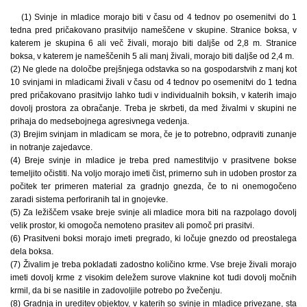
(1) Svinje in mladice morajo biti v času od 4 tednov po osemenitvi do 1
tedna pred pričakovano prasitvijo nameščene v skupine. Stranice boksa, v
katerem je skupina 6 ali več živali, morajo biti daljše od 2,8 m. Stranice
boksa, v katerem je nameščenih 5 ali manj živali, morajo biti daljše od 2,4 m.
(2) Ne glede na določbe prejšnjega odstavka so na gospodarstvih z manj kot
10 svinjami in mladicami živali v času od 4 tednov po osemenitvi do 1 tedna
pred pričakovano prasitvijo lahko tudi v individualnih boksih, v katerih imajo
dovolj prostora za obračanje. Treba je skrbeti, da med živalmi v skupini ne
prihaja do medsebojnega agresivnega vedenja.
(3) Brejim svinjam in mladicam se mora, če je to potrebno, odpraviti zunanje
in notranje zajedavce.
(4) Breje svinje in mladice je treba pred namestitvijo v prasitvene bokse
temeljito očistiti. Na voljo morajo imeti čist, primerno suh in udoben prostor za
počitek ter primeren material za gradnjo gnezda, če to ni onemogočeno
zaradi sistema perforiranih tal in gnojevke.
(5) Za ležiščem vsake breje svinje ali mladice mora biti na razpolago dovolj
velik prostor, ki omogoča nemoteno prasitev ali pomoč pri prasitvi.
(6) Prasitveni boksi morajo imeti pregrado, ki ločuje gnezdo od preostalega
dela boksa.
(7) Živalim je treba pokladati zadostno količino krme. Vse breje živali morajo
imeti dovolj krme z visokim deležem surove vlaknine kot tudi dovolj močnih
krmil, da bi se nasitile in zadovoljile potrebo po žvečenju.
(8) Gradnja in ureditev objektov, v katerih so svinje in mladice privezane, sta