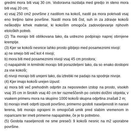
gredmi mora biti vsaj 30 cm. Vodoravna razdalja med gredjo in steno mora
biti vsaj 20 cm;
e) vsaj 250 cm2 površine z nastilom na kokoš, nastil pa mora pokrivati vsaj
eno tretjino talne površine. Nastil mora biti čist, suh in za zdravje kokoši
neškodljiv krhek material, ki kokošim omogoča zadovoljevanje njihovih
etoloških potreb.
(2) Tla morajo biti oblikovana tako, da ustrezno podpirajo naprej obrnjene
kremplje.
(3) Kjer se kokoši nesnice lahko prosto gibljejo med posameznimi nivoji:
a) ne smejo biti več kot 4 nivoji;
b) mora biti med posameznimi nivoji vsaj 45 cm prostora;
c) napajalniki in krmilniki morajo biti porazdeljeni tako, da so enako dostopni
za vse kokoši;
d) nivoji morajo biti urejeni tako, da iztrebki ne padajo na spodnje nivoje.
(4) Kjer imajo kokoši urejen izpust:
a) mora biti več prehodnih odprtin za neposreden izstop na prosto, visokih
vsaj 35 cm in širokih vsaj 40 cm ter razmeščenih po celotni dolžini objekta; v
vsakem primeru mora na skupino 1000 kokoši skupna odprtina znašati 2 m;
b) morajo imeti odprti izpusti površino, primerno gostoti naseljenosti in naravi
terena, biti morajo ograjeni in omogočati umik pred slabim vremenom in
roparicami ter imeti primerne napajalnike, če je to potrebno.
(5) Gostota naseljenosti ne sme preseči 9 kokoši nesnic na m2 uporabne
površine.