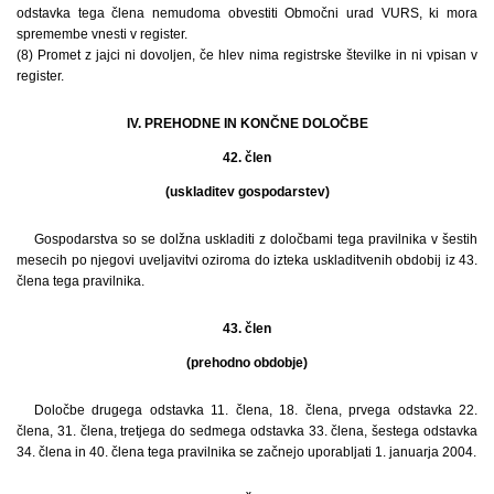
odstavka tega člena nemudoma obvestiti Območni urad VURS, ki mora
spremembe vnesti v register.
(8) Promet z jajci ni dovoljen, če hlev nima registrske številke in ni vpisan v
register.
IV. PREHODNE IN KONČNE DOLOČBE
42. člen
(uskladitev gospodarstev)
Gospodarstva so se dolžna uskladiti z določbami tega pravilnika v šestih
mesecih po njegovi uveljavitvi oziroma do izteka uskladitvenih obdobij iz 43.
člena tega pravilnika.
43. člen
(prehodno obdobje)
Določbe drugega odstavka 11. člena, 18. člena, prvega odstavka 22.
člena, 31. člena, tretjega do sedmega odstavka 33. člena, šestega odstavka
34. člena in 40. člena tega pravilnika se začnejo uporabljati 1. januarja 2004.