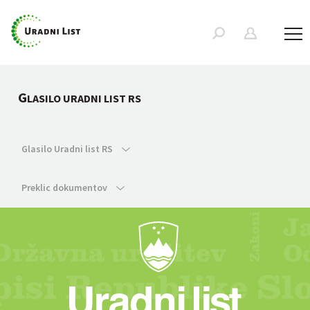
G
LASILO URADNI LIST RS
Glasilo Uradni list RS
Preklic dokumentov