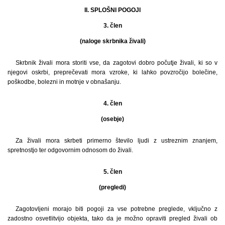
II. SPLOŠNI POGOJI
3. člen
(naloge skrbnika živali)
Skrbnik živali mora storiti vse, da zagotovi dobro počutje živali, ki so v
njegovi oskrbi, preprečevati mora vzroke, ki lahko povzročijo bolečine,
poškodbe, bolezni in motnje v obnašanju.
4. člen
(osebje)
Za živali mora skrbeti primerno število ljudi z ustreznim znanjem,
spretnostjo ter odgovornim odnosom do živali.
5. člen
(pregledi)
Zagotovljeni morajo biti pogoji za vse potrebne preglede, vključno z
zadostno osvetlitvijo objekta, tako da je možno opraviti pregled živali ob