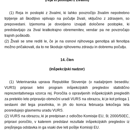
(1) Reja in postopki z živalmi, ki lahko povzročijo živalim nepotrebno
trpljenje ali škodljivo vplivajo na počutje živali, vključno z zdravjem, so
prepovedani. Izjemoma je dovoljeno izvajati določene postopke, ki
predstavljajo za žival kratkotrajno obremenitev, vendar pa ne povzročajo
trajnih poškodb.
(2) Živali se sme rediti le, če je na osnovi njihovega genotipa ali fenotipa
možno pričakovati, da to ne škoduje njihovemu zdravju in dobremu počutju.
14. člen
(inšpekcijski nadzor)
(1) Veterinarska uprava Republike Slovenije (v nadaljnjem besedilu:
VURS) pripravi letni program inšpekcijskih pregledov statistično
reprezentativnega vzorca rej. Poročila o opravljenih inšpekcijskih pregledih
za preteklo leto pripravijo območni uradi VURS na obrazcu, ki je kot priloga 1
sestavni del tega pravilnika, in jih do konca februarja tekočega leta
posredujejo glavnemu uradu VURS.
(2) VURS na obrazcu, ki je predpisan z odločbo Komisije EU, št. 2000/50EC,
pripravi poročilo, v katerem predstavi rezultate inšpekcijskih pregledov iz
prejšnjega odstavka in ga vsaki dve leti pošlje Komisiji EU.