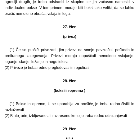
agresiji drugih, je treba odstraniti iz skupine ter jih začasno namestiti v
individualne bokse. V tem primeru morajo biti boksi tako veliki, da se lahko
prašič nemoteno obrača, vstaja in lega.
27. člen
(privez)
(1) Če so prašiči privezani, jim privezi ne smejo povzročati poškodb in
pretiranega zategovanja. Privezi morajo dopuščati nemoteno vstajanje,
leganje, stanje, ležanje in nego telesa.
(2) Priveze je treba redno pregledovati in regulirati.
28. člen
(boksi in oprema )
(1) Bokse in opremo, ki se uporablja za prašiče, je treba redno čistiti in
razkuževati.
(2) Blato, urin, izbljuvano ali raztreseno krmo je treba redno odstranjevati.
29. člen
(tla)