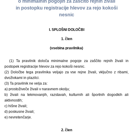
o minimalnih pogojih za zaščito rejnih živali
in postopku registracije hlevov za rejo kokoši
nesnic
I. SPLOŠNI DOLOČBI
1. člen
(vsebina pravilnika)
(1) Ta pravilnik določa minimalne pogoje za zaščito rejnih živali in
postopek registracije hlevov za rejo kokoši nesnic.
(2) Določbe tega pravilnika veljajo za vse rejne živali, vključno z ribami,
dvoživkami in plazilci.
(3) Ta pravilnik ne velja za:
a) prostoživeče živali v naravnem okolju;
b) živali na tekmovanjih, razstavah, kulturnih ali športnih dogodkih ali
aktivnostih;
c) hišne živali;
d) poskusne živali;
e) nevretenčarje.
2. člen