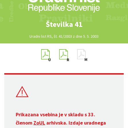
Številka 41
Uradni list RS, št. 41/2003 z dne 5. 5. 2003
Prikazana vsebina je v skladu s 33.
členom
ZoUL
arhivska. Izdaje uradnega