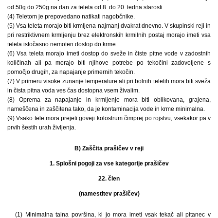
od 50g do 250g na dan za teleta od 8. do 20. tedna starosti.
(4) Teletom je prepovedano natikati nagobčnike.
(5) Vsa teleta morajo biti krmljena najmanj dvakrat dnevno. V skupinski reji in
pri restriktivnem krmljenju brez elektronskih krmilnih postaj morajo imeti vsa
teleta istočasno nemoten dostop do krme.
(6) Vsa teleta morajo imeti dostop do sveže in čiste pitne vode v zadostnih
količinah ali pa morajo biti njihove potrebe po tekočini zadovoljene s
pomočjo drugih, za napajanje primernih tekočin.
(7) V primeru visoke zunanje temperature ali pri bolnih teletih mora biti sveža
in čista pitna voda ves čas dostopna vsem živalim.
(8) Oprema za napajanje in krmljenje mora biti oblikovana, grajena,
nameščena in zaščitena tako, da je kontaminacija vode in krme minimalna.
(9) Vsako tele mora prejeti goveji kolostrum čimprej po rojstvu, vsekakor pa v
prvih šestih urah življenja.
B) Zaščita prašičev v reji
1. Splošni pogoji za vse kategorije prašičev
22. člen
(namestitev prašičev)
(1) Minimalna talna površina, ki jo mora imeti vsak tekač ali pitanec v