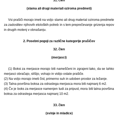
31. člen
(slama ali drugi materiali oziroma predmeti)
Vsi prašiči morajo imeti na voljo slamo ali drug material oziroma predmete
za zadostitev njihovih etoloških potreb in s tem preprečevanje grizenja repov
in drugih motenj v obnašanju.
2. Posebni pogoji za različne kategorije prašičev
32. člen
(merjasci)
(1) Boksi za merjasce morajo biti nameščeni in zgrajeni tako, da se lahko
merjasci obračajo, slišijo, vohajo in vidijo ostale prašiče.
(2) Na voljo morajo imeti čist, primerno suh in udoben prostor za ležanje.
(3) Talna površina boksa za odraslega merjasca mora biti najmanj 6 m2.
(4) Če je boks za merjasce namenjen tudi za pripust, mora biti talna površina
boksa za odraslega merjasca najmanj 10 m2.
33. člen
(svinje in mladice)