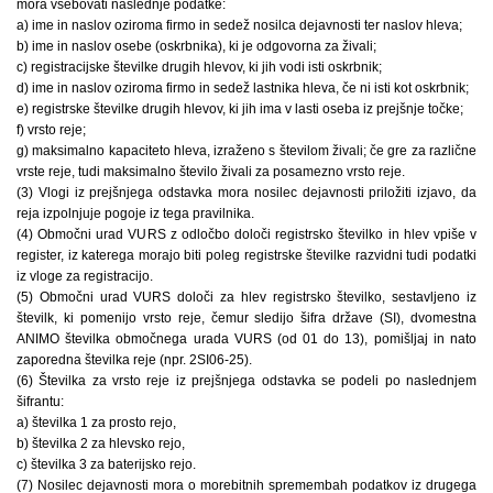
mora vsebovati naslednje podatke:
a) ime in naslov oziroma firmo in sedež nosilca dejavnosti ter naslov hleva;
b) ime in naslov osebe (oskrbnika), ki je odgovorna za živali;
c) registracijske številke drugih hlevov, ki jih vodi isti oskrbnik;
d) ime in naslov oziroma firmo in sedež lastnika hleva, če ni isti kot oskrbnik;
e) registrske številke drugih hlevov, ki jih ima v lasti oseba iz prejšnje točke;
f) vrsto reje;
g) maksimalno kapaciteto hleva, izraženo s številom živali; če gre za različne
vrste reje, tudi maksimalno število živali za posamezno vrsto reje.
(3) Vlogi iz prejšnjega odstavka mora nosilec dejavnosti priložiti izjavo, da
reja izpolnjuje pogoje iz tega pravilnika.
(4) Območni urad VURS z odločbo določi registrsko številko in hlev vpiše v
register, iz katerega morajo biti poleg registrske številke razvidni tudi podatki
iz vloge za registracijo.
(5) Območni urad VURS določi za hlev registrsko številko, sestavljeno iz
številk, ki pomenijo vrsto reje, čemur sledijo šifra države (SI), dvomestna
ANIMO številka območnega urada VURS (od 01 do 13), pomišljaj in nato
zaporedna številka reje (npr. 2SI06-25).
(6) Številka za vrsto reje iz prejšnjega odstavka se podeli po naslednjem
šifrantu:
a) številka 1 za prosto rejo,
b) številka 2 za hlevsko rejo,
c) številka 3 za baterijsko rejo.
(7) Nosilec dejavnosti mora o morebitnih spremembah podatkov iz drugega