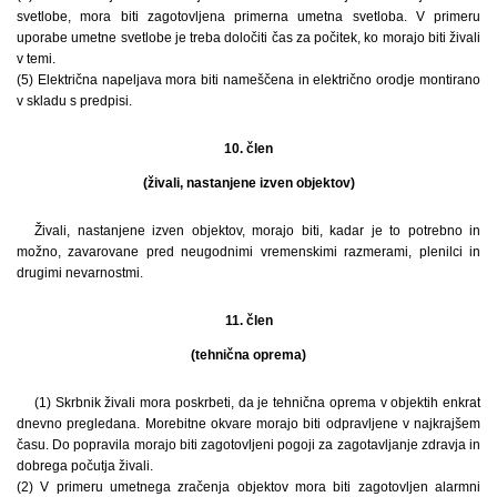
svetlobe, mora biti zagotovljena primerna umetna svetloba. V primeru
uporabe umetne svetlobe je treba določiti čas za počitek, ko morajo biti živali
v temi.
(5) Električna napeljava mora biti nameščena in električno orodje montirano
v skladu s predpisi.
10. člen
(živali, nastanjene izven objektov)
Živali, nastanjene izven objektov, morajo biti, kadar je to potrebno in
možno, zavarovane pred neugodnimi vremenskimi razmerami, plenilci in
drugimi nevarnostmi.
11. člen
(tehnična oprema)
(1) Skrbnik živali mora poskrbeti, da je tehnična oprema v objektih enkrat
dnevno pregledana. Morebitne okvare morajo biti odpravljene v najkrajšem
času. Do popravila morajo biti zagotovljeni pogoji za zagotavljanje zdravja in
dobrega počutja živali.
(2) V primeru umetnega zračenja objektov mora biti zagotovljen alarmni