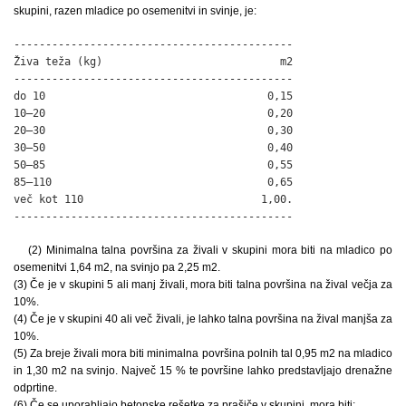
skupini, razen mladice po osemenitvi in svinje, je:
--------------------------------------------

Živa teža (kg)                            m2

--------------------------------------------

do 10                                   0,15

10–20                                   0,20

20–30                                   0,30

30–50                                   0,40

50–85                                   0,55

85–110                                  0,65

več kot 110                            1,00.

--------------------------------------------
(2) Minimalna talna površina za živali v skupini mora biti na mladico po
osemenitvi 1,64 m2, na svinjo pa 2,25 m2.
(3) Če je v skupini 5 ali manj živali, mora biti talna površina na žival večja za
10%.
(4) Če je v skupini 40 ali več živali, je lahko talna površina na žival manjša za
10%.
(5) Za breje živali mora biti minimalna površina polnih tal 0,95 m2 na mladico
in 1,30 m2 na svinjo. Največ 15 % te površine lahko predstavljajo drenažne
odprtine.
(6) Če se uporabljajo betonske rešetke za prašiče v skupini, mora biti: