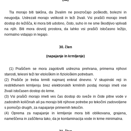
Tla morajo biti takšna, da živalim ne povzročajo poškodb, bolezni in
neugodja. Ustrezati morajo velikosti in teži živali. Vsi prašiči morajo imeti
dostop do ležišča, ki mora biti udobno, čisto, suho in ne sme škodljivo vplivati
na njih. Biti mora dovolj prostora, da lahko vsi prašiči istočasno ležijo,
normalno vstajajo in legajo.
30. člen
(napajanje in krmljenje)
(1) Prašičem se mora zagotoviti ustrezna prehrana, primerna njihovi
starosti, telesni teži ter etološkim in fiziološkim potrebam.
(2) Prašiče je treba krmiti najmanj enkrat dnevno. V skupinski reji in
restriktivnem krmljenju brez elektronskih krmilnih postaj morajo imeti vse
živali istočasen dostop do krme.
(3) Vsi prašiči morajo imeti ves čas dostop do sveže in čiste pitne vode v
zadostnih količinah ali pa morajo biti njihove potrebe po tekočini zadovoljene
s pomočjo drugih, za napajanje primernih tekočin.
(4) Oprema za napajanje in krmljenje mora biti oblikovana, grajena,
nameščena in zaščitena tako, da je kontaminacija vode in krme minimalna.