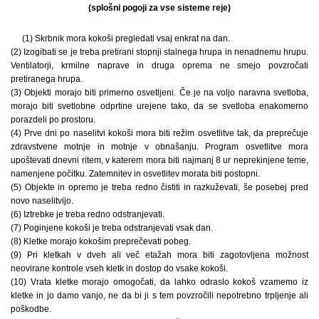
(splošni pogoji za vse sisteme reje)
(1) Skrbnik mora kokoši pregledati vsaj enkrat na dan.
(2) Izogibati se je treba pretirani stopnji stalnega hrupa in nenadnemu hrupu.
Ventilatorji, krmilne naprave in druga oprema ne smejo povzročati
pretiranega hrupa.
(3) Objekti morajo biti primerno osvetljeni. Če je na voljo naravna svetloba,
morajo biti svetlobne odprtine urejene tako, da se svetloba enakomerno
porazdeli po prostoru.
(4) Prve dni po naselitvi kokoši mora biti režim osvetlitve tak, da preprečuje
zdravstvene motnje in motnje v obnašanju. Program osvetlitve mora
upoštevati dnevni ritem, v katerem mora biti najmanj 8 ur neprekinjene teme,
namenjene počitku. Zatemnitev in osvetlitev morata biti postopni.
(5) Objekte in opremo je treba redno čistiti in razkuževati, še posebej pred
novo naselitvijo.
(6) Iztrebke je treba redno odstranjevati.
(7) Poginjene kokoši je treba odstranjevati vsak dan.
(8) Kletke morajo kokošim preprečevati pobeg.
(9) Pri kletkah v dveh ali več etažah mora biti zagotovljena možnost
neovirane kontrole vseh kletk in dostop do vsake kokoši.
(10) Vrata kletke morajo omogočati, da lahko odraslo kokoš vzamemo iz
kletke in jo damo vanjo, ne da bi ji s tem povzročili nepotrebno trpljenje ali
poškodbe.