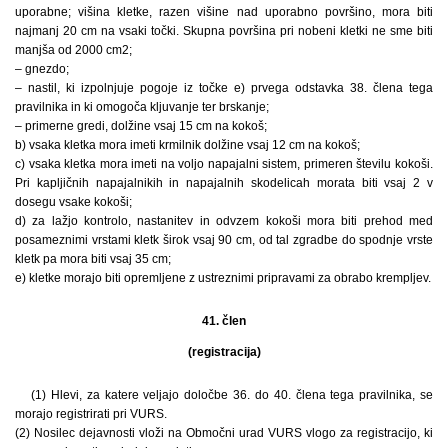
uporabne; višina kletke, razen višine nad uporabno površino, mora biti
najmanj 20 cm na vsaki točki. Skupna površina pri nobeni kletki ne sme biti
manjša od 2000 cm2;
– gnezdo;
– nastil, ki izpolnjuje pogoje iz točke e) prvega odstavka 38. člena tega
pravilnika in ki omogoča kljuvanje ter brskanje;
– primerne gredi, dolžine vsaj 15 cm na kokoš;
b) vsaka kletka mora imeti krmilnik dolžine vsaj 12 cm na kokoš;
c) vsaka kletka mora imeti na voljo napajalni sistem, primeren številu kokoši.
Pri kapljičnih napajalnikih in napajalnih skodelicah morata biti vsaj 2 v
dosegu vsake kokoši;
d) za lažjo kontrolo, nastanitev in odvzem kokoši mora biti prehod med
posameznimi vrstami kletk širok vsaj 90 cm, od tal zgradbe do spodnje vrste
kletk pa mora biti vsaj 35 cm;
e) kletke morajo biti opremljene z ustreznimi pripravami za obrabo krempljev.
41. člen
(registracija)
(1) Hlevi, za katere veljajo določbe 36. do 40. člena tega pravilnika, se
morajo registrirati pri VURS.
(2) Nosilec dejavnosti vloži na Območni urad VURS vlogo za registracijo, ki