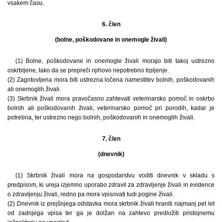
vsakem času.
6. člen
(bolne, poškodovane in onemogle živali)
(1) Bolne, poškodovane in onemogle živali morajo biti takoj ustrezno
oskrbljene, tako da se prepreči njihovo nepotrebno trpljenje.
(2) Zagotovljena mora biti ustrezna ločena namestitev bolnih, poškodovanih
ali onemoglih živali.
(3) Skrbnik živali mora pravočasno zahtevati veterinarsko pomoč in oskrbo
bolnih ali poškodovanih živali, veterinarsko pomoč pri porodih, kadar je
potrebna, ter ustrezno nego bolnih, poškodovanih in onemoglih živali.
7. člen
(dnevnik)
(1) Skrbnik živali mora na gospodarstvu voditi dnevnik v skladu s
predpisom, ki ureja izjemno uporabo zdravil za zdravljenje živali in evidence
o zdravljenju živali, redno pa mora vpisovati tudi pogine živali.
(2) Dnevnik iz prejšnjega odstavka mora skrbnik živali hraniti najmanj pet let
od zadnjega vpisa ter ga je dolžan na zahtevo predložiti pristojnemu