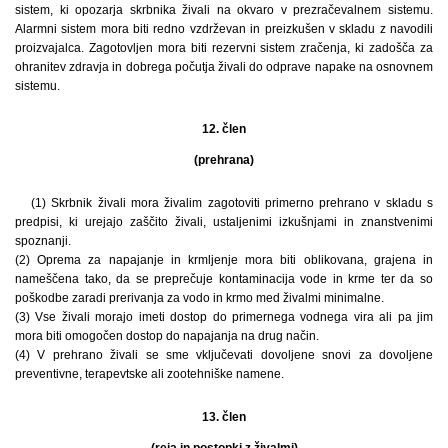
sistem, ki opozarja skrbnika živali na okvaro v prezračevalnem sistemu.
Alarmni sistem mora biti redno vzdrževan in preizkušen v skladu z navodili
proizvajalca. Zagotovljen mora biti rezervni sistem zračenja, ki zadošča za
ohranitev zdravja in dobrega počutja živali do odprave napake na osnovnem
sistemu.
12. člen
(prehrana)
(1) Skrbnik živali mora živalim zagotoviti primerno prehrano v skladu s
predpisi, ki urejajo zaščito živali, ustaljenimi izkušnjami in znanstvenimi
spoznanji.
(2) Oprema za napajanje in krmljenje mora biti oblikovana, grajena in
nameščena tako, da se preprečuje kontaminacija vode in krme ter da so
poškodbe zaradi prerivanja za vodo in krmo med živalmi minimalne.
(3) Vse živali morajo imeti dostop do primernega vodnega vira ali pa jim
mora biti omogočen dostop do napajanja na drug način.
(4) V prehrano živali se sme vključevati dovoljene snovi za dovoljene
preventivne, terapevtske ali zootehniške namene.
13. člen
(reja in postopki z živalmi)