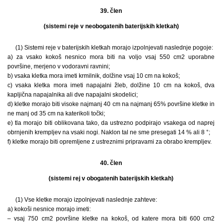
39. člen
(sistemi reje v neobogatenih baterijskih kletkah)
(1) Sistemi reje v baterijskih kletkah morajo izpolnjevati naslednje pogoje:
a) za vsako kokoš nesnico mora biti na voljo vsaj 550 cm2 uporabne
površine, merjeno v vodoravni ravnini;
b) vsaka kletka mora imeti krmilnik, dolžine vsaj 10 cm na kokoš;
c) vsaka kletka mora imeti napajalni žleb, dolžine 10 cm na kokoš, dva
kapljična napajalnika ali dve napajalni skodelici;
d) kletke morajo biti visoke najmanj 40 cm na najmanj 65% površine kletke in
ne manj od 35 cm na katerikoli točki;
e) tla morajo biti oblikovana tako, da ustrezno podpirajo vsakega od naprej
obrnjenih krempljev na vsaki nogi. Naklon tal ne sme presegati 14 % ali 8 °;
f) kletke morajo biti opremljene z ustreznimi pripravami za obrabo krempljev.
40. člen
(sistemi rej v obogatenih baterijskih kletkah)
(1) Vse kletke morajo izpolnjevati naslednje zahteve:
a) kokoši nesnice morajo imeti:
– vsaj 750 cm2 površine kletke na kokoš, od katere mora biti 600 cm2