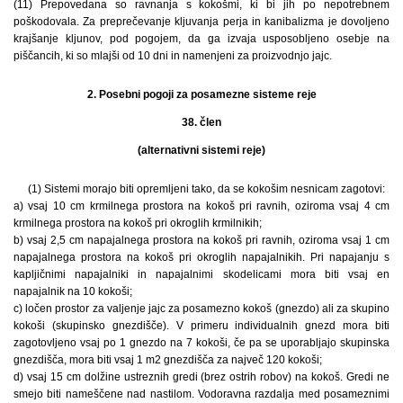
(11) Prepovedana so ravnanja s kokošmi, ki bi jih po nepotrebnem
poškodovala. Za preprečevanje kljuvanja perja in kanibalizma je dovoljeno
krajšanje kljunov, pod pogojem, da ga izvaja usposobljeno osebje na
piščancih, ki so mlajši od 10 dni in namenjeni za proizvodnjo jajc.
2. Posebni pogoji za posamezne sisteme reje
38. člen
(alternativni sistemi reje)
(1) Sistemi morajo biti opremljeni tako, da se kokošim nesnicam zagotovi:
a) vsaj 10 cm krmilnega prostora na kokoš pri ravnih, oziroma vsaj 4 cm
krmilnega prostora na kokoš pri okroglih krmilnikih;
b) vsaj 2,5 cm napajalnega prostora na kokoš pri ravnih, oziroma vsaj 1 cm
napajalnega prostora na kokoš pri okroglih napajalnikih. Pri napajanju s
kapljičnimi napajalniki in napajalnimi skodelicami mora biti vsaj en
napajalnik na 10 kokoši;
c) ločen prostor za valjenje jajc za posamezno kokoš (gnezdo) ali za skupino
kokoši (skupinsko gnezdišče). V primeru individualnih gnezd mora biti
zagotovljeno vsaj po 1 gnezdo na 7 kokoši, če pa se uporabljajo skupinska
gnezdišča, mora biti vsaj 1 m2 gnezdišča za največ 120 kokoši;
d) vsaj 15 cm dolžine ustreznih gredi (brez ostrih robov) na kokoš. Gredi ne
smejo biti nameščene nad nastilom. Vodoravna razdalja med posameznimi