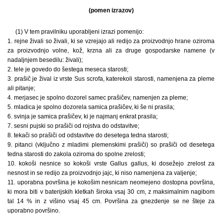
(pomen izrazov)
(1) V tem pravilniku uporabljeni izrazi pomenijo:
1. rejne živali so živali, ki se vzrejajo ali redijo za proizvodnjo hrane oziroma
za proizvodnjo volne, kož, krzna ali za druge gospodarske namene (v
nadaljnjem besedilu: živali);
2. tele je govedo do šestega meseca starosti;
3. prašič je žival iz vrste Sus scrofa, katerekoli starosti, namenjena za pleme
ali pitanje;
4. merjasec je spolno dozorel samec prašičev, namenjen za pleme;
5. mladica je spolno dozorela samica prašičev, ki še ni prasila;
6. svinja je samica prašičev, ki je najmanj enkrat prasila;
7. sesni pujski so prašiči od rojstva do odstavitve;
8. tekači so prašiči od odstavitve do desetega tedna starosti;
9. pitanci (vključno z mladimi plemenskimi prašiči) so prašiči od desetega
tedna starosti do zakola oziroma do spolne zrelosti;
10. kokoši nesnice so kokoši vrste Gallus gallus, ki dosežejo zrelost za
nesnost in se redijo za proizvodnjo jajc, ki niso namenjena za valjenje;
11. uporabna površina je kokošim nesnicam neomejeno dostopna površina,
ki mora biti v baterijskih kletkah široka vsaj 30 cm, z maksimalnim nagibom
tal 14 % in z višino vsaj 45 cm. Površina za gnezdenje se ne šteje za
uporabno površino.