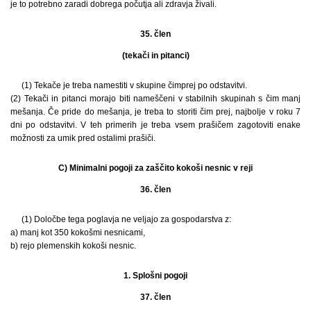
je to potrebno zaradi dobrega počutja ali zdravja živali.
35. člen
(tekači in pitanci)
(1) Tekače je treba namestiti v skupine čimprej po odstavitvi.
(2) Tekači in pitanci morajo biti nameščeni v stabilnih skupinah s čim manj
mešanja. Če pride do mešanja, je treba to storiti čim prej, najbolje v roku 7
dni po odstavitvi. V teh primerih je treba vsem prašičem zagotoviti enake
možnosti za umik pred ostalimi prašiči.
C) Minimalni pogoji za zaščito kokoši nesnic v reji
36. člen
(1) Določbe tega poglavja ne veljajo za gospodarstva z:
a) manj kot 350 kokošmi nesnicami,
b) rejo plemenskih kokoši nesnic.
1. Splošni pogoji
37. člen