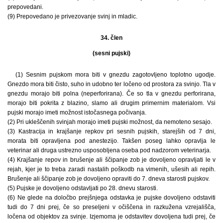
prepovedani.
(9) Prepovedano je privezovanje svinj in mladic.
34. člen
(sesni pujski)
(1) Sesnim pujskom mora biti v gnezdu zagotovljeno toplotno ugodje.
Gnezdo mora biti čisto, suho in udobno ter ločeno od prostora za svinjo. Tla v
gnezdu morajo biti polna (neperforirana). Če so tla v gnezdu perforirana,
morajo biti pokrita z blazino, slamo ali drugim primernim materialom. Vsi
pujski morajo imeti možnost istočasnega počivanja.
(2) Pri ukleščenih svinjah morajo imeti pujski možnost, da nemoteno sesajo.
(3) Kastracija in krajšanje repkov pri sesnih pujskih, starejših od 7 dni,
morata biti opravljena pod anestezijo. Takšen poseg lahko opravlja le
veterinar ali druga ustrezno usposobljena oseba pod nadzorom veterinarja.
(4) Krajšanje repov in brušenje ali ščipanje zob je dovoljeno opravljati le v
rejah, kjer je to treba zaradi nastalih poškodb na vimenih, ušesih ali repih.
Brušenje ali ščipanje zob je dovoljeno opraviti do 7. dneva starosti pujskov.
(5) Pujske je dovoljeno odstavljati po 28. dnevu starosti.
(6) Ne glede na določbo prejšnjega odstavka je pujske dovoljeno odstaviti
tudi do 7 dni prej, če so preseljeni v očiščena in razkužena vzrejališča,
ločena od objektov za svinje. Izjemoma je odstavitev dovoljena tudi prej, če