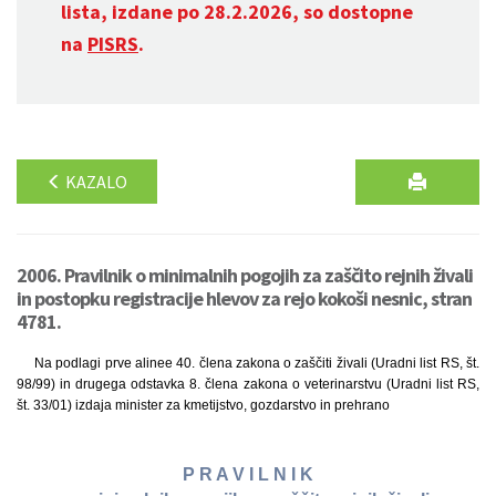
lista, izdane po 28.2.2026, so dostopne
na
PISRS
.
KAZALO
2006. Pravilnik o minimalnih pogojih za zaščito rejnih živali
in postopku registracije hlevov za rejo kokoši nesnic, stran
4781.
Na podlagi prve alinee 40. člena zakona o zaščiti živali (Uradni list RS, št.
98/99) in drugega odstavka 8. člena zakona o veterinarstvu (Uradni list RS,
št. 33/01) izdaja minister za kmetijstvo, gozdarstvo in prehrano
P R A V I L N I K