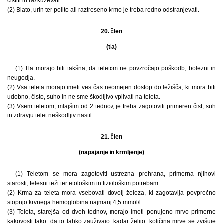
čistiti in razkuževati.
(2) Blato, urin ter polito ali raztreseno krmo je treba redno odstranjevati.
20. člen
(tla)
(1) Tla morajo biti takšna, da teletom ne povzročajo poškodb, bolezni in
neugodja.
(2) Vsa teleta morajo imeti ves čas neomejen dostop do ležišča, ki mora biti
udobno, čisto, suho in ne sme škodljivo vplivati na teleta.
(3) Vsem teletom, mlajšim od 2 tednov, je treba zagotoviti primeren čist, suh
in zdravju telet neškodljiv nastil.
21. člen
(napajanje in krmljenje)
(1) Teletom se mora zagotoviti ustrezna prehrana, primerna njihovi
starosti, telesni teži ter etološkim in fiziološkim potrebam.
(2) Krma za teleta mora vsebovati dovolj železa, ki zagotavlja povprečno
stopnjo krvnega hemoglobina najmanj 4,5 mmol/l.
(3) Teleta, starejša od dveh tednov, morajo imeti ponujeno mrvo primerne
kakovosti tako, da jo lahko zauživajo, kadar želijo; količina mrve se zvišuje