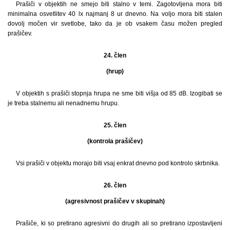
Prašiči v objektih ne smejo biti stalno v temi. Zagotovljena mora biti
minimalna osvetlitev 40 lx najmanj 8 ur dnevno. Na voljo mora biti stalen
dovolj močen vir svetlobe, tako da je ob vsakem času možen pregled
prašičev.
24. člen
(hrup)
V objektih s prašiči stopnja hrupa ne sme biti višja od 85 dB. Izogibati se
je treba stalnemu ali nenadnemu hrupu.
25. člen
(kontrola prašičev)
Vsi prašiči v objektu morajo biti vsaj enkrat dnevno pod kontrolo skrbnika.
26. člen
(agresivnost prašičev v skupinah)
Prašiče, ki so pretirano agresivni do drugih ali so pretirano izpostavljeni