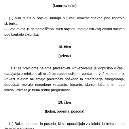
(kontrola telet)
(1) Vsa teleta v objektu morajo biti vsaj dvakrat dnevno pod kontrolo
skrbnika.
(2) Vsa teleta, ki so nameščena izven objekta, morajo biti vsaj enkrat dnevno
pod kontrolo skrbnika.
18. člen
(privez)
Telet se praviloma ne sme privezovati. Privezovanje je dopustno v času
napajanja z mlekom ali mlečnim nadomestkom, vendar ne več kot eno uro.
Privezi teletom ne smejo povzročati poškodb in pretiranega zategovanja,
dopuščati morajo nemoteno vstajanje, leganje, stanje, ležanje in nego
telesa. Priveze je treba redno pregledovati.
19. člen
(boksi, oprema, posoda)
(1) Bokse, opremo in posodo, ki se uporabljajo za teleta, je treba redno