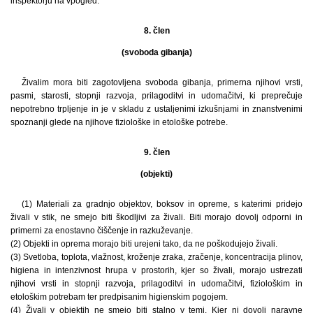
inšpektorju na vpogled.
8. člen
(svoboda gibanja)
Živalim mora biti zagotovljena svoboda gibanja, primerna njihovi vrsti,
pasmi, starosti, stopnji razvoja, prilagoditvi in udomačitvi, ki preprečuje
nepotrebno trpljenje in je v skladu z ustaljenimi izkušnjami in znanstvenimi
spoznanji glede na njihove fiziološke in etološke potrebe.
9. člen
(objekti)
(1) Materiali za gradnjo objektov, boksov in opreme, s katerimi pridejo
živali v stik, ne smejo biti škodljivi za živali. Biti morajo dovolj odporni in
primerni za enostavno čiščenje in razkuževanje.
(2) Objekti in oprema morajo biti urejeni tako, da ne poškodujejo živali.
(3) Svetloba, toplota, vlažnost, kroženje zraka, zračenje, koncentracija plinov,
higiena in intenzivnost hrupa v prostorih, kjer so živali, morajo ustrezati
njihovi vrsti in stopnji razvoja, prilagoditvi in udomačitvi, fiziološkim in
etološkim potrebam ter predpisanim higienskim pogojem.
(4) Živali v objektih ne smejo biti stalno v temi. Kjer ni dovolj naravne