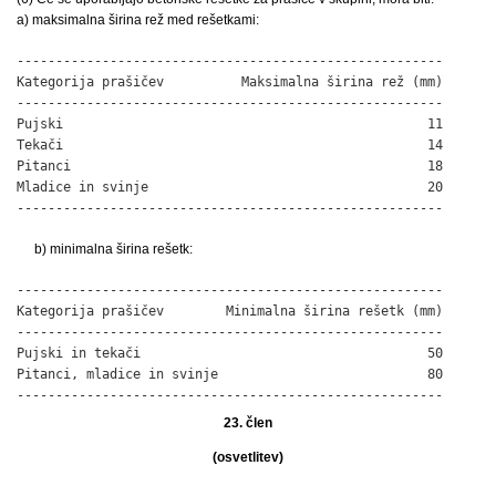
a) maksimalna širina rež med rešetkami:
-------------------------------------------------------

Kategorija prašičev          Maksimalna širina rež (mm)

-------------------------------------------------------

Pujski                                               11

Tekači                                               14

Pitanci                                              18

Mladice in svinje                                    20

-------------------------------------------------------
b) minimalna širina rešetk:
-------------------------------------------------------

Kategorija prašičev        Minimalna širina rešetk (mm)

-------------------------------------------------------

Pujski in tekači                                     50

Pitanci, mladice in svinje                           80

-------------------------------------------------------
23. člen
(osvetlitev)