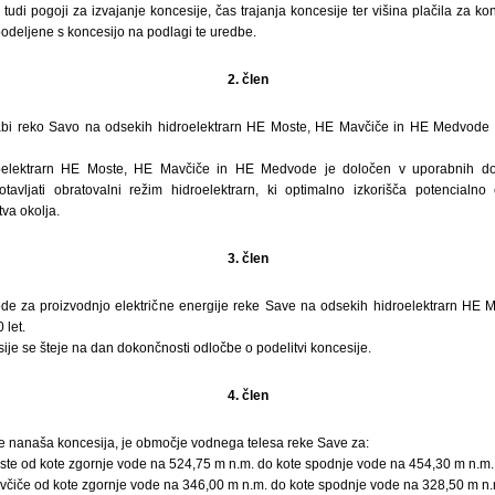
tudi pogoji za izvajanje koncesije, čas trajanja koncesije ter višina plačila za ko
podeljene s koncesijo na podlagi te uredbe.
2. člen
abi reko Savo na odsekih hidroelektrarn HE Moste, HE Mavčiče in HE Medvode i
oelektrarn HE Moste, HE Mavčiče in HE Medvode je določen v uporabnih dovo
avljati obratovalni režim hidroelektrarn, ki optimalno izkorišča potencialn
va okolja.
3. člen
de za proizvodnjo električne energije reke Save na odsekih hidroelektrarn HE 
 let.
ije se šteje na dan dokončnosti odločbe o podelitvi koncesije.
4. člen
e nanaša koncesija, je območje vodnega telesa reke Save za:
ste od kote zgornje vode na 524,75 m n.m. do kote spodnje vode na 454,30 m n.m.
včiče od kote zgornje vode na 346,00 m n.m. do kote spodnje vode na 328,50 m n.