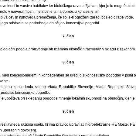
ovrstnost in varstvo habitatov ter biološkega ravnotežja tam, kjer je to mogoče in d
noto v največji možni meri, če je ta na območju koncesije, in
rebivalcev in njihovega premoženja, če so le-ti ogroženi zaradi posledic rabe vode.
šnjega odstavka se podrobneje določijo v koncesijski pogodbi.
7. člen
o določiti pogoje proizvodnje ob izjemnih ekoloških razmerah v skladu z zakonom.
8. člen
med koncesionarjem in koncedentom se uredijo s koncesijsko pogodbo v pisni obli
vine.
imenu koncedenta sklene Vlada Republike Slovenije. Vlada Republike Sloven
da podpiše koncesijsko pogodbo.
je upošteva pri sklepanju pogodbe mnenje lokalnih skupnosti na območjih, kjer je 
9. člen
brez javnega razpisa osebi, ki ima pravico upravljati hidroelektrarne HE Moste, 
 uporabnih dovoljenj.
jega odstavka določi Vlada Republike Slovenije z upravno odločbo.