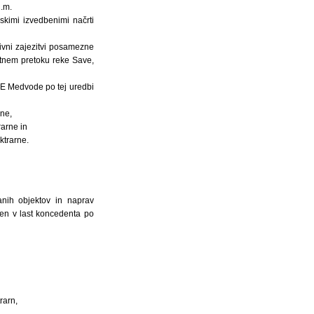
.m.
skimi izvedbenimi načrti
ivni zajezitvi posamezne
letnem pretoku reke Save,
HE Medvode po tej uredbi
ne,
arne in
ktrarne.
nih objektov in naprav
men v last koncedenta po
rarn,