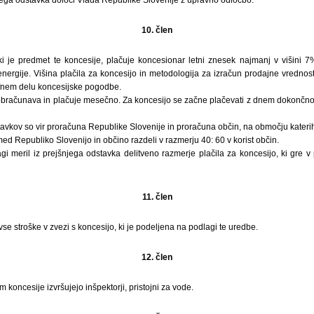
10. člen
i je predmet te koncesije, plačuje koncesionar letni znesek najmanj v višini 
nergije. Višina plačila za koncesijo in metodologija za izračun prodajne vrednos
rifnem delu koncesijske pogodbe.
 obračunava in plačuje mesečno. Za koncesijo se začne plačevati z dnem dokončnos
stavkov so vir proračuna Republike Slovenije in proračuna občin, na območju katerih
med Republiko Slovenijo in občino razdeli v razmerju 40: 60 v korist občin.
i meril iz prejšnjega odstavka delitveno razmerje plačila za koncesijo, ki gre v 
11. člen
se stroške v zvezi s koncesijo, ki je podeljena na podlagi te uredbe.
12. člen
koncesije izvršujejo inšpektorji, pristojni za vode.