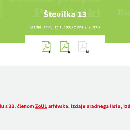
Številka 13
Uradni list RS, št. 13/2003 z dne 7. 2. 2003
du s 33. členom
ZoUL
arhivska. Izdaje uradnega lista, iz