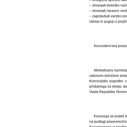
– ohranjati biološko razn
– ohranjati naravno vred
– zagotavljati varstvo p
Ukrepi in pogoji iz prej
Koncedent ima pravic
Medsebojna razmerja 
zakonom določene sesta
Koncesijsko pogodbo v 
pristojnega za okolje, 
Vlada Republike Sloveni
Koncesija se podeli 
na podlagi pravnomočnih
Koncesionarja iz prejšn