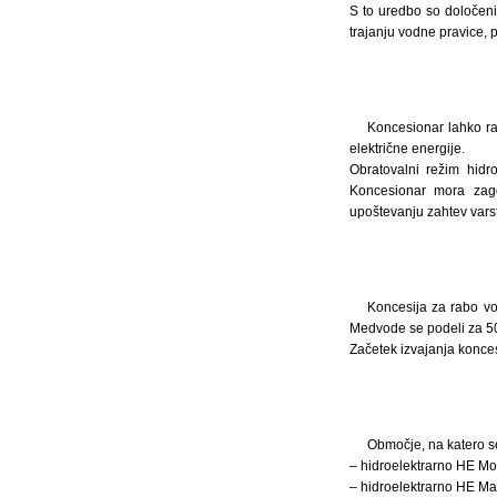
S to uredbo so določeni 
trajanju vodne pravice, 
Koncesionar lahko r
električne energije.
Obratovalni režim hidr
Koncesionar mora zagot
upoštevanju zahtev varst
Koncesija za rabo vo
Medvode se podeli za 50
Začetek izvajanja konces
Območje, na katero s
– hidroelektrarno HE Mo
– hidroelektrarno HE Ma