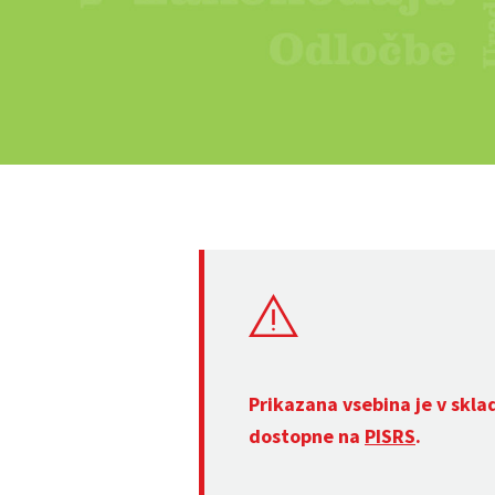
Prikazana vsebina je v skla
dostopne na
PISRS
.