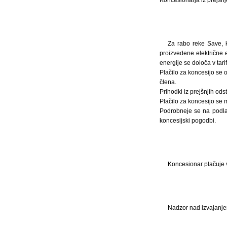
Za rabo reke Save, k
proizvedene električne e
energije se določa v ta
Plačilo za koncesijo se
člena.
Prihodki iz prejšnjih od
Plačilo za koncesijo se 
Podrobneje se na podlag
koncesijski pogodbi.
Koncesionar plačuje v
Nadzor nad izvajanjem 