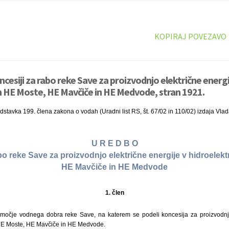
KOPIRAJ POVEZAVO
cesiji za rabo reke Save za proizvodnjo električne energi
 HE Moste, HE Mavčiče in HE Medvode, stran 1921.
dstavka 199. člena zakona o vodah (Uradni list RS, št. 67/02 in 110/02) izdaja Vla
U R E D B O
abo reke Save za proizvodnjo električne energije v hidroelek
HE Mavčiče in HE Medvode
1. člen
močje vodnega dobra reke Save, na katerem se podeli koncesija za proizvodnjo
 HE Moste, HE Mavčiče in HE Medvode.