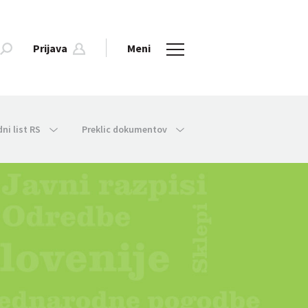
Prijava
Meni
dni list RS
Preklic dokumentov