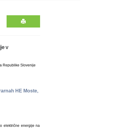
je v
da Republike Slovenije
trarnah HE Moste,
 električne energije na