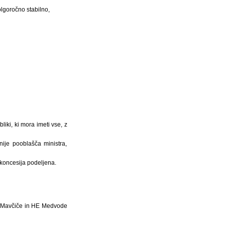
olgoročno stabilno,
ki, ki mora imeti vse, z
ije pooblašča ministra,
koncesija podeljena.
HE Mavčiče in HE Medvode