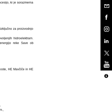
ncesijo, ki je sorazmerna
zključno za proizvodnjo
ljenjih hidroelektrarn.
o energijo reke Save ob
Moste, HE Mavčiče in HE
,
m.,