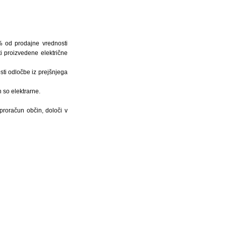
7% od prodajne vrednosti
ti proizvedene električne
ti odločbe iz prejšnjega
 so elektrarne.
proračun občin, določi v