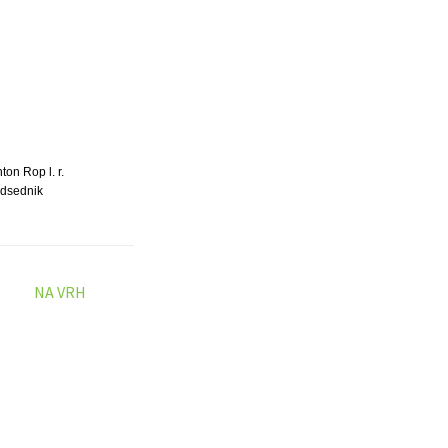
ton Rop l. r.
dsednik
NA VRH