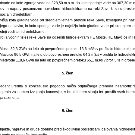
dvode od kote zgornje vode na 328,50 m n.m. do kote spodnje vode na 307,30 m n
ov in naprav posamezne navedene hidroelektrarne na reki Savi, ki so s prostor
očja hidroelektrarn.
jvišja kota gladine vode pri srednjem letnem pretoku reke Save, izmerjena pri naz
njega odstavka, in kota spodnje vode je najnižja kota gladine vode pri srednjem 
dnji vodi te hidroelektrarne.
rgija vodnih teles reke Save na odsekih hidroelektrarn HE Moste, HE Mavčiče in 
Moste 82,3 GWh na leto ob povprečnem pretoku 13,6 m3/s v profilu te hidroelektrar
Mavčiče 96,5 GWh na leto ob povprečnem pretoku 64,2 m3/s v profilu te hidroelektr
 Medvode 118,6 GWh na leto ob povprečnem pretoku 65,1 m3/s v profilu te hidroele
5. člen
edent uredita s koncesijsko pogodbo način odplačnega prehoda neamortizira
grajenih za namen izvajanja koncesije, v brezhibnem stanju ter prostih vseh bre
ga razmerja.
6. člen
objekte, naprave in druge dobrine pred škodljivimi posledicami delovanja hidroelekt
o vode na območju koncesije,