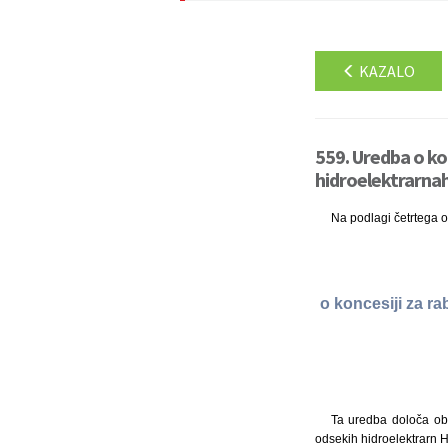
KAZALO
559. Uredba o kon
hidroelektrarnah
Na podlagi četrtega o
o koncesiji za r
Ta uredba določa ob
odsekih hidroelektrarn