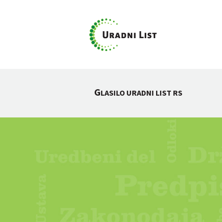
G
LASILO URADNI LIST RS