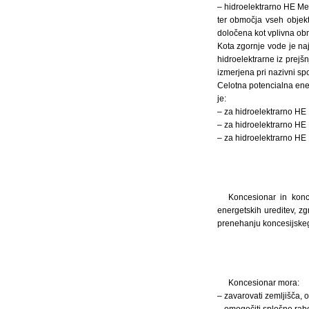
– hidroelektrarno HE Me
ter območja vseh objekt
določena kot vplivna obm
Kota zgornje vode je na
hidroelektrarne iz prejš
izmerjena pri nazivni spo
Celotna potencialna ene
je:
– za hidroelektrarno HE 
– za hidroelektrarno HE 
– za hidroelektrarno HE
Koncesionar in konc
energetskih ureditev, z
prenehanju koncesijske
Koncesionar mora:
– zavarovati zemljišča, 
– omogočiti splošno rab