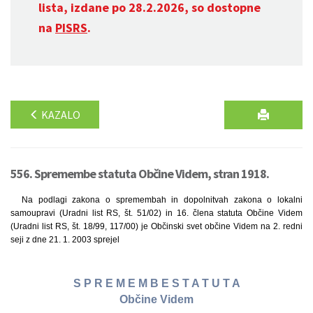
lista, izdane po 28.2.2026, so dostopne
na
PISRS
.
KAZALO
556. Spremembe statuta Občine Videm, stran 1918.
Na podlagi zakona o spremembah in dopolnitvah zakona o lokalni
samoupravi (Uradni list RS, št. 51/02) in 16. člena statuta Občine Videm
(Uradni list RS, št. 18/99, 117/00) je Občinski svet občine Videm na 2. redni
seji z dne 21. 1. 2003 sprejel
S P R E M E M B E S T A T U T A
Občine Videm