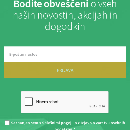
Bodite obveščeni
o vseh
naših novostih, akcijah in
dogodkih
PRIJAVA
Seznanjen sem s
Splošnimi pogoji
in z
Izjavo o varstvu osebnih
podatkov
. *