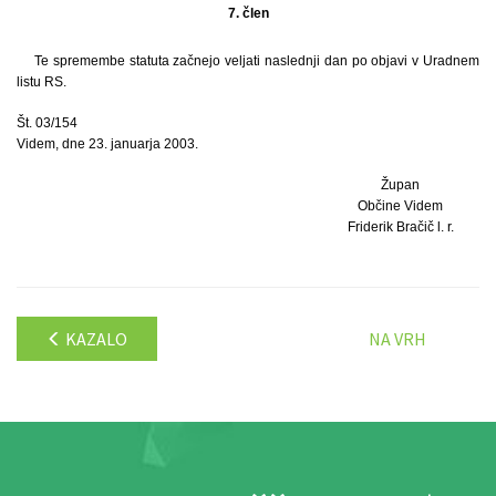
7. člen
Te spremembe statuta začnejo veljati naslednji dan po objavi v Uradnem
listu RS.
Št. 03/154
Videm, dne 23. januarja 2003.
Župan
Občine Videm
Friderik Bračič l. r.
KAZALO
NA VRH