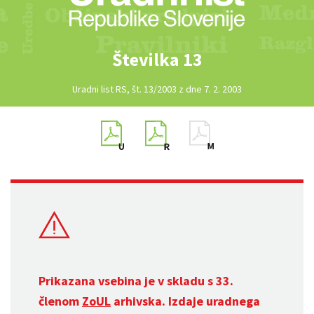
Številka 13
Uradni list RS, št. 13/2003 z dne 7. 2. 2003
Prikazana vsebina je v skladu s 33.
členom
ZoUL
arhivska. Izdaje uradnega