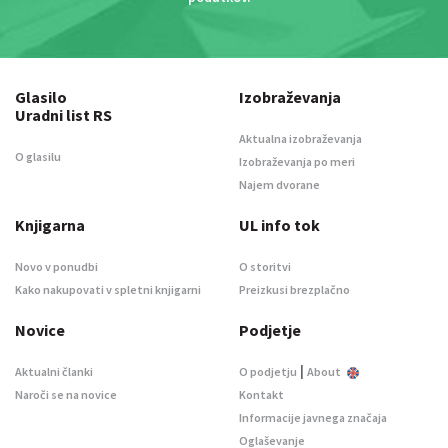
Glasilo
Izobraževanja
Uradni list RS
Aktualna izobraževanja
O glasilu
Izobraževanja po meri
Najem dvorane
Knjigarna
UL info tok
Novo v ponudbi
O storitvi
Kako nakupovati v spletni knjigarni
Preizkusi brezplačno
Novice
Podjetje
|
Aktualni članki
O podjetju
About
Naroči se na novice
Kontakt
Informacije javnega značaja
Oglaševanje