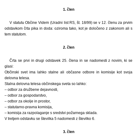
1. člen
V statutu Občine Videm (Uradni list RS, št. 18/99) se v 12. členu za prvim
odstavkom črta pika in doda: oziroma tako, kot je določeno z zakonom ali s
tem statutom.
2. člen
Črta se prvi in drugi odstavek 25. člena in se nadomesti z novim, ki se
glasi:
Občinski svet ima lahko stalne ali občasne odbore in komisije kot svoja
delovna telesa.
Stalna delovna telesa občinskega sveta so lahko:
– odbor za družbene dejavnosti,
– odbor za gospodarstvo,
– odbor za okolje in prostor,
– statutarno-pravna komisija,
– komisija za razpolaganje s sredstvi požarnega sklada.
V tretjem odstavku se številka 5 nadomesti z številko 6.
3. člen