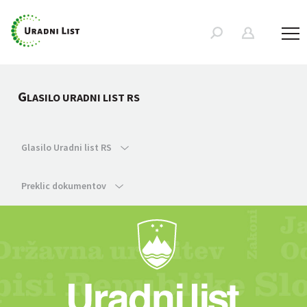
G
LASILO URADNI LIST RS
Glasilo Uradni list RS
Preklic dokumentov