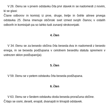
V 26. členu se v prvem odstavku črta prvi stavek in se nadomesti z novim,
ki se glasi:
Člane odborov in komisij iz prve, druge, tretje in četrte alinee prvega
odstavka 25. člena imenuje občinski svet izmed svojih članov, v ostalih
odborih in komisijah pa so lahko tudi zunanji strokovnjaki.
4. člen
V 34. členu se za besedo občina črta beseda dva in nadomesti z besedo
enega, in se beseda podžupana v celotnem besedilu statuta spremeni v
ustrezen sklon podžupan(ja).
5. člen
V 59. členu se v petem odstavku črta beseda podžupana.
6. člen
V 63. členu se v šestem odstavku doda beseda proračuna občine.
Črtajo se osmi, deseti, enajsti, dvanajsti in trinajsti odstavek.