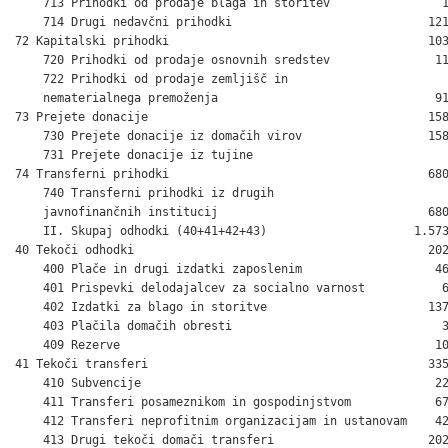
    713 Prihodki od prodaje blaga in storitev                1
    714 Drugi nedavčni prihodki                            121
72 Kapitalski prihodki                                     103
    720 Prihodki od prodaje osnovnih sredstev               11
    722 Prihodki od prodaje zemljišč in 

    nematerialnega premoženja                               91
73 Prejete donacije                                        158
    730 Prejete donacije iz domačih virov                  158
    731 Prejete donacije iz tujine                            
74 Transferni prihodki                                     680
    740 Transferni prihodki iz drugih

    javnofinančnih institucij                              680
    II. Skupaj odhodki (40+41+42+43)                     1.573
40 Tekoči odhodki                                          202
    400 Plače in drugi izdatki zaposlenim                   46
    401 Prispevki delodajalcev za socialno varnost           6
    402 Izdatki za blago in storitve                       137
    403 Plačila domačih obresti                              3
    409 Rezerve                                             10
41 Tekoči transferi                                        335
    410 Subvencije                                          22
    411 Transferi posameznikom in gospodinjstvom            67
    412 Transferi neprofitnim organizacijam in ustanovam    42
    413 Drugi tekoči domači transferi                      202