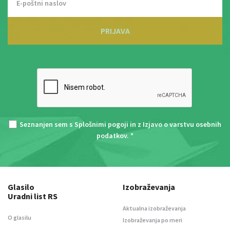
PRIJAVA
Seznanjen sem s
Splošnimi pogoji
in z
Izjavo o varstvu osebnih
podatkov
. *
Glasilo
Izobraževanja
Uradni list RS
Aktualna izobraževanja
O glasilu
Izobraževanja po meri