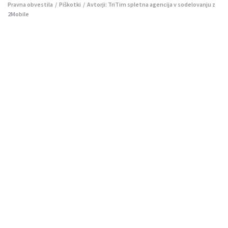
Pravna obvestila
/
Piškotki
/ Avtorji:
TriTim spletna agencija
v sodelovanju z
2Mobile