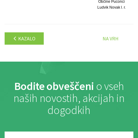
Občine Puconci
Ludvik Novak l. r.
KAZALO
NA VRH
Bodite obveščeni
o vseh
naših novostih, akcijah in
dogodkih