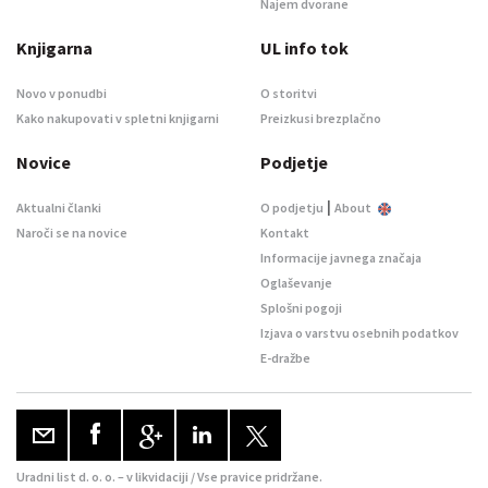
Najem dvorane
Knjigarna
UL info tok
Novo v ponudbi
O storitvi
Kako nakupovati v spletni knjigarni
Preizkusi brezplačno
Novice
Podjetje
|
Aktualni članki
O podjetju
About
Naroči se na novice
Kontakt
Informacije javnega značaja
Oglaševanje
Splošni pogoji
Izjava o varstvu osebnih podatkov
E-dražbe
Uradni list d. o. o. – v likvidaciji / Vse pravice pridržane.