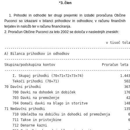
“3. člen
1. Prihodki in odhodki ter drugi prejemki in izdatki proračuna Občine
Puconci so izkazani v bilanci prihodkov in odhodkov, v računu finančnih
terjatev in naložb ter v računu financiranja.
2. Proračun Občine Puconci za leto 2002 se določa v naslednjih zneskih:
                                                  v tisoč tola
--------------------------------------------------------------
A) Bilanca prihodkov in odhodkov

--------------------------------------------------------------
Skupina/podskupina kontov                       Proračun leta 
--------------------------------------------------------------
    I. Skupaj prihodki (70+71+72+73+74)                  1.443
    Tekoči prihodki (70+71)                                502
70 Davčni prihodki                                         367
    700 Davki na dohodek in dobiček                        176
    703 Davki na premoženje                                 42
    704 Domači davki na blago in storitve                  148
71 Nedavčni prihodki                                       135
    710 Udeležba na dobičku in dohodki od premoženja         6
    711 Takse in pristojbine                                 6
    712 Denarne kazni                                         