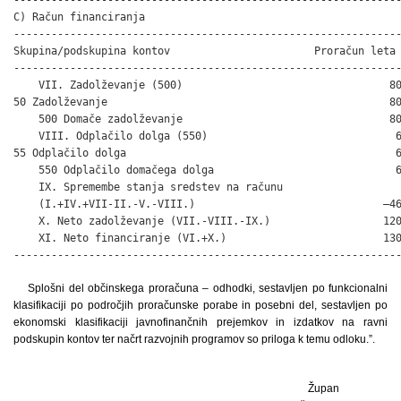
C) Račun financiranja

--------------------------------------------------------------
Skupina/podskupina kontov                       Proračun leta 
--------------------------------------------------------------
    VII. Zadolževanje (500)                                 80
50 Zadolževanje                                             80
    500 Domače zadolževanje                                 80
    VIII. Odplačilo dolga (550)                              6
55 Odplačilo dolga                                           6
    550 Odplačilo domačega dolga                             6
    IX. Spremembe stanja sredstev na računu

    (I.+IV.+VII-II.-V.-VIII.)                              –46
    X. Neto zadolževanje (VII.-VIII.-IX.)                  120
    XI. Neto financiranje (VI.+X.)                         130
-------------------------------------------------------------
Splošni del občinskega proračuna – odhodki, sestavljen po funkcionalni
klasifikaciji po področjih proračunske porabe in posebni del, sestavljen po
ekonomski klasifikaciji javnofinančnih prejemkov in izdatkov na ravni
podskupin kontov ter načrt razvojnih programov so priloga k temu odloku.”.
Župan