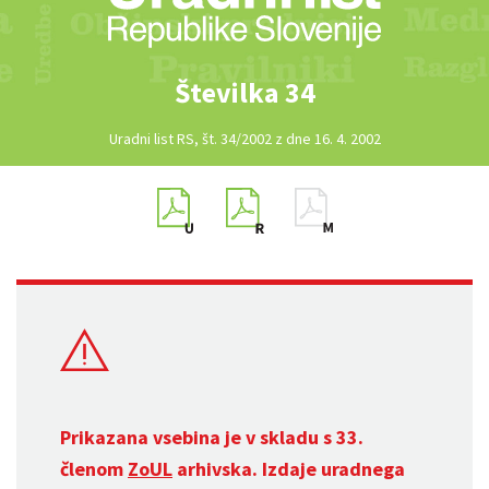
Številka 34
Uradni list RS, št. 34/2002 z dne 16. 4. 2002
Prikazana vsebina je v skladu s 33.
členom
ZoUL
arhivska. Izdaje uradnega