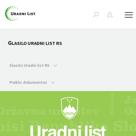
G
LASILO URADNI LIST RS
Glasilo Uradni list RS
Preklic dokumentov