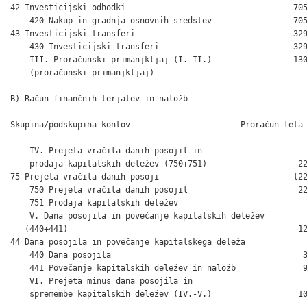
42 Investicijski odhodki                                   705
    420 Nakup in gradnja osnovnih sredstev                 705
43 Investicijski transferi                                 329
    430 Investicijski transferi                            329
    III. Proračunski primanjkljaj (I.-II.)                -130
    (proračunski primanjkljaj)

--------------------------------------------------------------
B) Račun finančnih terjatev in naložb

--------------------------------------------------------------
Skupina/podskupina kontov                       Proračun leta 
--------------------------------------------------------------
    IV. Prejeta vračila danih posojil in

    prodaja kapitalskih deležev (750+751)                   22
75 Prejeta vračila danih posoji                            l22
    750 Prejeta vračila danih posojil                       22
    751 Prodaja kapitalskih deležev                           
    V. Dana posojila in povečanje kapitalskih deležev 

   (440+441)                                                12
44 Dana posojila in povečanje kapitalskega deleža

    440 Dana posojila                                        3
    441 Povečanje kapitalskih deležev in naložb              9
    VI. Prejeta minus dana posojila in

    spremembe kapitalskih deležev (IV.-V.)                  10
--------------------------------------------------------------