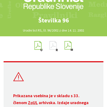
Številka 96
Uradni list RS, št. 96/2002 z dne 14. 11. 2002
Prikazana vsebina je v skladu s 33.
členom
ZoUL
arhivska. Izdaje uradnega