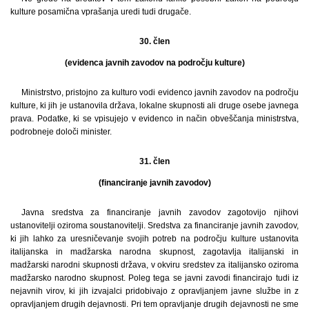
kulture posamična vprašanja uredi tudi drugače.
30. člen
(evidenca javnih zavodov na področju kulture)
Ministrstvo, pristojno za kulturo vodi evidenco javnih zavodov na področju
kulture, ki jih je ustanovila država, lokalne skupnosti ali druge osebe javnega
prava. Podatke, ki se vpisujejo v evidenco in način obveščanja ministrstva,
podrobneje določi minister.
31. člen
(financiranje javnih zavodov)
Javna sredstva za financiranje javnih zavodov zagotovijo njihovi
ustanovitelji oziroma soustanovitelji. Sredstva za financiranje javnih zavodov,
ki jih lahko za uresničevanje svojih potreb na področju kulture ustanovita
italijanska in madžarska narodna skupnost, zagotavlja italijanski in
madžarski narodni skupnosti država, v okviru sredstev za italijansko oziroma
madžarsko narodno skupnost. Poleg tega se javni zavodi financirajo tudi iz
nejavnih virov, ki jih izvajalci pridobivajo z opravljanjem javne službe in z
opravljanjem drugih dejavnosti. Pri tem opravljanje drugih dejavnosti ne sme