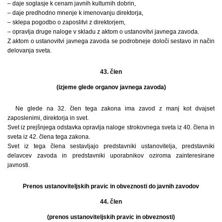
– daje soglasje k cenam javnih kulturnih dobrin,
– daje predhodno mnenje k imenovanju direktorja,
– sklepa pogodbo o zaposlitvi z direktorjem,
– opravlja druge naloge v skladu z aktom o ustanovitvi javnega zavoda.
Z aktom o ustanovitvi javnega zavoda se podrobneje določi sestavo in način
delovanja sveta.
43. člen
(izjeme glede organov javnega zavoda)
Ne glede na 32. člen tega zakona ima zavod z manj kot dvajset
zaposlenimi, direktorja in svet.
Svet iz prejšnjega odstavka opravlja naloge strokovnega sveta iz 40. člena in
sveta iz 42. člena tega zakona.
Svet iz tega člena sestavljajo predstavniki ustanovitelja, predstavniki
delavcev zavoda in predstavniki uporabnikov oziroma zainteresirane
javnosti.
Prenos ustanoviteljskih pravic in obveznosti do javnih zavodov
44. člen
(prenos ustanoviteljskih pravic in obveznosti)