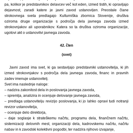
pa, kolikor je predstavnikov delavcev več kot eden, izmed tistih, ki opravljajo
dejavnost, zaradi katere je javni zavod ustanovljen. Preostale člane
strokovnega sveta predlagajo Kulturniška zbornica Slovenije, društva
oziroma druge organizacije s področja dela javnega zavoda izmed
strokovnjakov ali uporabnikov. Katera so ta društva oziroma organizacije,
ugotovi akt o ustanovitvi javnega zavoda.
42. člen
(svet)
Javni zavod ima svet, ki ga sestavljajo predstavniki ustanovitelja, ki jih
izmed strokovnjakov s področja dela javnega zavoda, financ in pravnih
zadev imenuje ustanovitelj.
Svet ima naslednje naloge:
– nadzira zakonitost dela in poslovanja javnega zavoda,
– spremlja, analizira in ocenjuje delovanje javnega zavoda,
– predlaga ustanovitelju revizijo poslovanja, ki jo lahko opravi tudi notranji
revizor ustanovitelja,
– ocenjuje delo direktorja,
– daje soglasje k strateškemu načrtu, programu dela, finančnem načrtu,
sistemizaciji delovnih mest, organizaciji dela, kadrovskemu načrtu, načrtu
nabav in k zavodski kolektivni pogodbi, ter nadzira njihovo izvajanje,