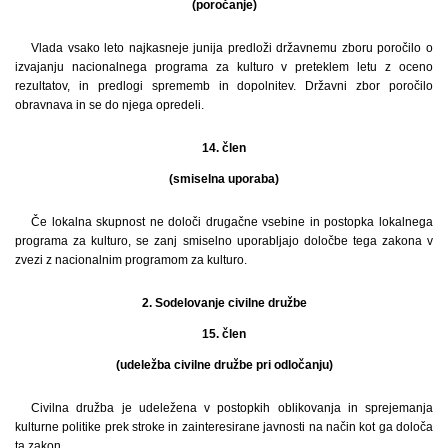
(poročanje)
Vlada vsako leto najkasneje junija predloži državnemu zboru poročilo o
izvajanju nacionalnega programa za kulturo v preteklem letu z oceno
rezultatov, in predlogi sprememb in dopolnitev. Državni zbor poročilo
obravnava in se do njega opredeli.
14. člen
(smiselna uporaba)
Če lokalna skupnost ne določi drugačne vsebine in postopka lokalnega
programa za kulturo, se zanj smiselno uporabljajo določbe tega zakona v
zvezi z nacionalnim programom za kulturo.
2. Sodelovanje civilne družbe
15. člen
(udeležba civilne družbe pri odločanju)
Civilna družba je udeležena v postopkih oblikovanja in sprejemanja
kulturne politike prek stroke in zainteresirane javnosti na način kot ga določa
ta zakon.