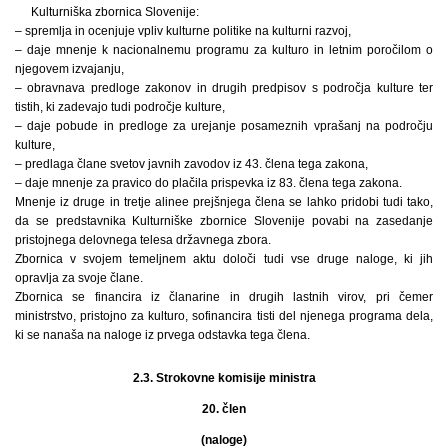
Kulturniška zbornica Slovenije:
– spremlja in ocenjuje vpliv kulturne politike na kulturni razvoj,
– daje mnenje k nacionalnemu programu za kulturo in letnim poročilom o
njegovem izvajanju,
– obravnava predloge zakonov in drugih predpisov s področja kulture ter
tistih, ki zadevajo tudi področje kulture,
– daje pobude in predloge za urejanje posameznih vprašanj na področju
kulture,
– predlaga člane svetov javnih zavodov iz 43. člena tega zakona,
– daje mnenje za pravico do plačila prispevka iz 83. člena tega zakona.
Mnenje iz druge in tretje alinee prejšnjega člena se lahko pridobi tudi tako,
da se predstavnika Kulturniške zbornice Slovenije povabi na zasedanje
pristojnega delovnega telesa državnega zbora.
Zbornica v svojem temeljnem aktu določi tudi vse druge naloge, ki jih
opravlja za svoje člane.
Zbornica se financira iz članarine in drugih lastnih virov, pri čemer
ministrstvo, pristojno za kulturo, sofinancira tisti del njenega programa dela,
ki se nanaša na naloge iz prvega odstavka tega člena.
2.3. Strokovne komisije ministra
20. člen
(naloge)