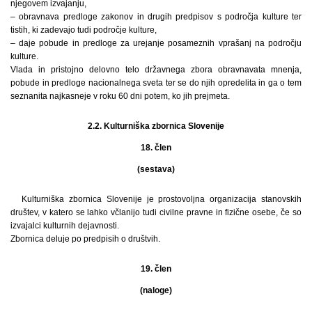
njegovem izvajanju,
– obravnava predloge zakonov in drugih predpisov s področja kulture ter
tistih, ki zadevajo tudi področje kulture,
– daje pobude in predloge za urejanje posameznih vprašanj na področju
kulture.
Vlada in pristojno delovno telo državnega zbora obravnavata mnenja,
pobude in predloge nacionalnega sveta ter se do njih opredelita in ga o tem
seznanita najkasneje v roku 60 dni potem, ko jih prejmeta.
2.2. Kulturniška zbornica Slovenije
18. člen
(sestava)
Kulturniška zbornica Slovenije je prostovoljna organizacija stanovskih
društev, v katero se lahko včlanijo tudi civilne pravne in fizične osebe, če so
izvajalci kulturnih dejavnosti.
Zbornica deluje po predpisih o društvih.
19. člen
(naloge)