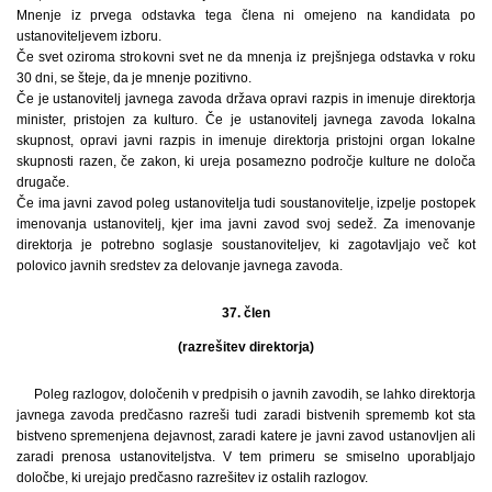
Mnenje iz prvega odstavka tega člena ni omejeno na kandidata po
ustanoviteljevem izboru.
Če svet oziroma strokovni svet ne da mnenja iz prejšnjega odstavka v roku
30 dni, se šteje, da je mnenje pozitivno.
Če je ustanovitelj javnega zavoda država opravi razpis in imenuje direktorja
minister, pristojen za kulturo. Če je ustanovitelj javnega zavoda lokalna
skupnost, opravi javni razpis in imenuje direktorja pristojni organ lokalne
skupnosti razen, če zakon, ki ureja posamezno področje kulture ne določa
drugače.
Če ima javni zavod poleg ustanovitelja tudi soustanovitelje, izpelje postopek
imenovanja ustanovitelj, kjer ima javni zavod svoj sedež. Za imenovanje
direktorja je potrebno soglasje soustanoviteljev, ki zagotavljajo več kot
polovico javnih sredstev za delovanje javnega zavoda.
37. člen
(razrešitev direktorja)
Poleg razlogov, določenih v predpisih o javnih zavodih, se lahko direktorja
javnega zavoda predčasno razreši tudi zaradi bistvenih sprememb kot sta
bistveno spremenjena dejavnost, zaradi katere je javni zavod ustanovljen ali
zaradi prenosa ustanoviteljstva. V tem primeru se smiselno uporabljajo
določbe, ki urejajo predčasno razrešitev iz ostalih razlogov.