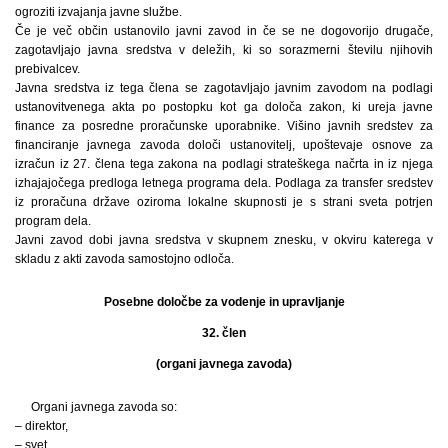
ogroziti izvajanja javne službe.
Če je več občin ustanovilo javni zavod in če se ne dogovorijo drugače,
zagotavljajo javna sredstva v deležih, ki so sorazmerni številu njihovih
prebivalcev.
Javna sredstva iz tega člena se zagotavljajo javnim zavodom na podlagi
ustanovitvenega akta po postopku kot ga določa zakon, ki ureja javne
finance za posredne proračunske uporabnike. Višino javnih sredstev za
financiranje javnega zavoda določi ustanovitelj, upoštevaje osnove za
izračun iz 27. člena tega zakona na podlagi strateškega načrta in iz njega
izhajajočega predloga letnega programa dela. Podlaga za transfer sredstev
iz proračuna države oziroma lokalne skupnosti je s strani sveta potrjen
program dela.
Javni zavod dobi javna sredstva v skupnem znesku, v okviru katerega v
skladu z akti zavoda samostojno odloča.
Posebne določbe za vodenje in upravljanje
32. člen
(organi javnega zavoda)
Organi javnega zavoda so:
– direktor,
– svet,