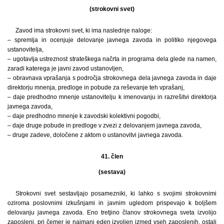
(strokovni svet)
Zavod ima strokovni svet, ki ima naslednje naloge:
– spremlja in ocenjuje delovanje javnega zavoda in politiko njegovega
ustanovitelja,
– ugotavlja ustreznost strateškega načrta in programa dela glede na namen,
zaradi katerega je javni zavod ustanovljen,
– obravnava vprašanja s področja strokovnega dela javnega zavoda in daje
direktorju mnenja, predloge in pobude za reševanje teh vprašanj,
– daje predhodno mnenje ustanovitelju k imenovanju in razrešitvi direktorja
javnega zavoda,
– daje predhodno mnenje k zavodski kolektivni pogodbi,
– daje druge pobude in predloge v zvezi z delovanjem javnega zavoda,
– druge zadeve, določene z aktom o ustanovitvi javnega zavoda.
41. člen
(sestava)
Strokovni svet sestavljajo posamezniki, ki lahko s svojimi strokovnimi
oziroma poslovnimi izkušnjami in javnim ugledom prispevajo k boljšem
delovanju javnega zavoda. Eno tretjino članov strokovnega sveta izvolijo
zaposleni, pri čemer je najmanj eden izvoljen izmed vseh zaposlenih, ostali