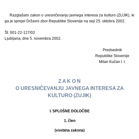
Razglašam zakon o uresničevanju javnega interesa za kulturo (ZUJIK), ki
ga je sprejel Državni zbor Republike Slovenije na seji 25. oktobra 2002.
Št. 001-22-127/02
Ljubljana, dne 5. novembra 2002.
Predsednik
Republike Slovenije
Milan Kučan l. r.
Z A K O N
O URESNIČEVANJU JAVNEGA INTERESA ZA
KULTURO (ZUJIK)
I. SPLOŠNE DOLOČBE
1. člen
(vsebina zakona)