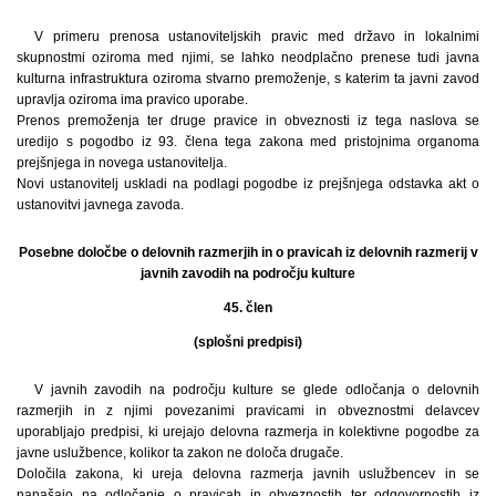
V primeru prenosa ustanoviteljskih pravic med državo in lokalnimi
skupnostmi oziroma med njimi, se lahko neodplačno prenese tudi javna
kulturna infrastruktura oziroma stvarno premoženje, s katerim ta javni zavod
upravlja oziroma ima pravico uporabe.
Prenos premoženja ter druge pravice in obveznosti iz tega naslova se
uredijo s pogodbo iz 93. člena tega zakona med pristojnima organoma
prejšnjega in novega ustanovitelja.
Novi ustanovitelj uskladi na podlagi pogodbe iz prejšnjega odstavka akt o
ustanovitvi javnega zavoda.
Posebne določbe o delovnih razmerjih in o pravicah iz delovnih razmerij v
javnih zavodih na področju kulture
45. člen
(splošni predpisi)
V javnih zavodih na področju kulture se glede odločanja o delovnih
razmerjih in z njimi povezanimi pravicami in obveznostmi delavcev
uporabljajo predpisi, ki urejajo delovna razmerja in kolektivne pogodbe za
javne uslužbence, kolikor ta zakon ne določa drugače.
Določila zakona, ki ureja delovna razmerja javnih uslužbencev in se
nanašajo na odločanje o pravicah in obveznostih ter odgovornostih iz