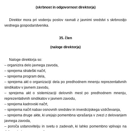
(skrbnost in odgovornost direktorja)
Direktor mora pri vodenju poslov ravnati z javnimi sredstvi s skrbnostjo
vestnega gospodarstvenika.
35. člen
(naloge direktorja)
Naloge direktorja so:
– organizira delo javnega zavoda,
– sprejema strateški načrt,
– sprejema program dela,
– sprejema akt o organizaciji dela po predhodnem mnenju reprezentativnih
sindikatov v javnem zavodu,
– sprejema akt o sistemizaciji delovnih mest po predhodnem mnenju,
reprezentativnih sindikatov v javnem zavodu,
– sprejema kadrovski načrt,
– sprejema načrt nabav osnovnih sredstev in investicijskega vzdrževanja,
– sprejema druge akte, ki urejajo pomembna vprašanja v zvezi z delovanjem
javnega zavoda,
– poroča ustanovitelju in svetu o zadevah, ki lahko pomembno vplivajo na