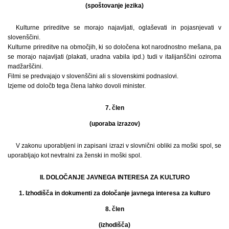
(spoštovanje jezika)
Kulturne prireditve se morajo najavljati, oglaševati in pojasnjevati v
slovenščini.
Kulturne prireditve na območjih, ki so določena kot narodnostno mešana, pa
se morajo najavljati (plakati, uradna vabila ipd.) tudi v italijanščini oziroma
madžarščini.
Filmi se predvajajo v slovenščini ali s slovenskimi podnaslovi.
Izjeme od določb tega člena lahko dovoli minister.
7. člen
(uporaba izrazov)
V zakonu uporabljeni in zapisani izrazi v slovnični obliki za moški spol, se
uporabljajo kot nevtralni za ženski in moški spol.
II. DOLOČANJE JAVNEGA INTERESA ZA KULTURO
1. Izhodišča in dokumenti za določanje javnega interesa za kulturo
8. člen
(izhodišča)