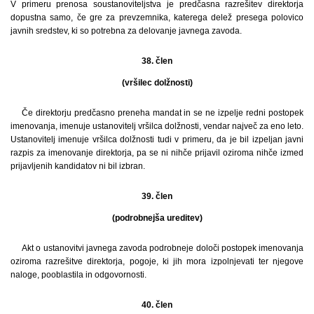
V primeru prenosa soustanoviteljstva je predčasna razrešitev direktorja
dopustna samo, če gre za prevzemnika, katerega delež presega polovico
javnih sredstev, ki so potrebna za delovanje javnega zavoda.
38. člen
(vršilec dolžnosti)
Če direktorju predčasno preneha mandat in se ne izpelje redni postopek
imenovanja, imenuje ustanovitelj vršilca dolžnosti, vendar največ za eno leto.
Ustanovitelj imenuje vršilca dolžnosti tudi v primeru, da je bil izpeljan javni
razpis za imenovanje direktorja, pa se ni nihče prijavil oziroma nihče izmed
prijavljenih kandidatov ni bil izbran.
39. člen
(podrobnejša ureditev)
Akt o ustanovitvi javnega zavoda podrobneje določi postopek imenovanja
oziroma razrešitve direktorja, pogoje, ki jih mora izpolnjevati ter njegove
naloge, pooblastila in odgovornosti.
40. člen