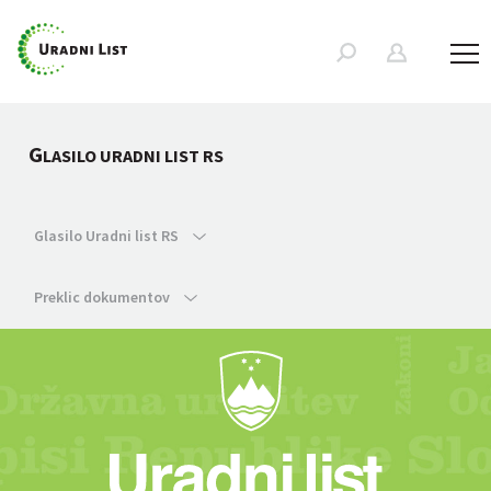
G
LASILO URADNI LIST RS
Glasilo Uradni list RS
Preklic dokumentov