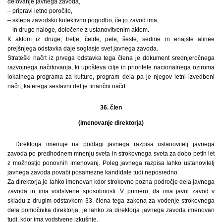
delovanje javnega zavoda,
– pripravi letno poročilo,
– sklepa zavodsko kolektivno pogodbo, če jo zavod ima,
– in druge naloge, določene z ustanovitvenim aktom.
K aktom iz druge, tretje, četrte, pete, šeste, sedme in enajste alinee
prejšnjega odstavka daje soglasje svet javnega zavoda.
Strateški načrt iz prvega odstavka tega člena je dokument srednjeročnega
razvojnega načrtovanja, ki upošteva cilje in prioritete nacionalnega oziroma
lokalnega programa za kulturo, program dela pa je njegov letni izvedbeni
načrt, katerega sestavni del je finančni načrt.
36. člen
(imenovanje direktorja)
Direktorja imenuje na podlagi javnega razpisa ustanovitelj javnega
zavoda po predhodnem mnenju sveta in strokovnega sveta za dobo petih let
z možnostjo ponovnih imenovanj. Poleg javnega razpisa lahko ustanovitelj
javnega zavoda povabi posamezne kandidate tudi neposredno.
Za direktorja je lahko imenovan kdor strokovno pozna področje dela javnega
zavoda in ima vodstvene sposobnosti. V primeru, da ima javni zavod v
skladu z drugim odstavkom 33. člena tega zakona za vodenje strokovnega
dela pomočnika direktorja, je lahko za direktorja javnega zavoda imenovan
tudi, kdor ima vodstvene izkušnje.