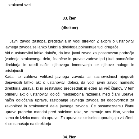
– strokovni svet.
33. člen
(direktor)
Javni zavod zastopa, predstavlja in vodi direktor. Z aktom o ustanovitvi
javnega zavoda se lahko funkcija direktorja poimenuje tudi drugače.
Akt o ustanovitvi lahko določa, da ima javni zavod za posamezna področja
(vodenje strokovnega dela, finančne in pravne zadeve ipd.) tudi pomočnike
direktorja in uredi način njihovega imenovanja ter njihove naloge in
pristojnosti.
Kadar to zahteva velikost javnega zavoda ali raznovrstnost njegovih
dejavnosti lahko akt o ustanovitvi določi, da vodi javni zavod namesto
direktorja uprava, ki jo sestavljajo predsednik in eden ali več članov. V tem
primeru akt o ustanovitvi določi medsebojna razmerja med člani uprave,
način odločanja uprave, zastopanje javnega zavoda ter odgovornost za
zakonitost in strokovnost dela javnega zavoda. Če posameznemu članu
uprave preneha mandat pred potekom roka, se imenuje nov član, vendar
samo do izteka mandata uprave. Za upravo se smiselno uporabljajo vsi členi,
ki se nanašajo na direktorja.
34. člen