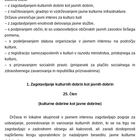
– z zagotavljanjem kulturnih dobrin kot javnih dobrin,
– z načrtovanjem, gradnjo in vzdrževanjem javne kulturne infrastrukture.
Država uresničuje javni interes za kulturo tudi
– z zagotavljanjem enotnosti delovanja javne službe,
– s podpiranjem občin, ki so ustanoviteljice občinskih javnih zavodov širšega
pomena,
– s podeljevanjem statusa organizacije v javnem interesu na področju
kulture,
– z registracijo samozaposlenih v kulturi v razvidu ministrstva, pristojnega za
kulturo,
– s priznavanjem socialnih pravic (prispevek za plačilo socialnega in
zdravstvenega zavarovanja in republiška priznavalnina).
1. Zagotavljanje kulturnih dobrin kot javnih dobrin
25. člen
(kulturne dobrine kot javne dobrine)
Država in lokalne skupnosti v javnem interesu zagotavljajo pogoje za
ustvarjanje, posredovanje in varovanje kulturnih dobrin, ki se na trgu ne
zagotavljajo v zadostnem obsegu ali kakovosti, ali zaradi dostopnosti
najširšemu krogu uporabnikov (v nadaljnjem besedilu: javne kulturne