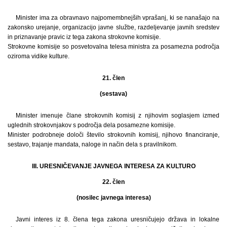
Minister ima za obravnavo najpomembnejših vprašanj, ki se nanašajo na
zakonsko urejanje, organizacijo javne službe, razdeljevanje javnih sredstev
in priznavanje pravic iz tega zakona strokovne komisije.
Strokovne komisije so posvetovalna telesa ministra za posamezna področja
oziroma vidike kulture.
21. člen
(sestava)
Minister imenuje člane strokovnih komisij z njihovim soglasjem izmed
uglednih strokovnjakov s področja dela posamezne komisije.
Minister podrobneje določi število strokovnih komisij, njihovo financiranje,
sestavo, trajanje mandata, naloge in način dela s pravilnikom.
III. URESNIČEVANJE JAVNEGA INTERESA ZA KULTURO
22. člen
(nosilec javnega interesa)
Javni interes iz 8. člena tega zakona uresničujejo država in lokalne