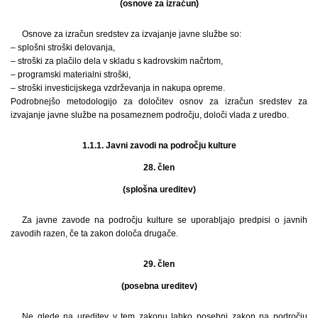
(osnove za izračun)
Osnove za izračun sredstev za izvajanje javne službe so:
– splošni stroški delovanja,
– stroški za plačilo dela v skladu s kadrovskim načrtom,
– programski materialni stroški,
– stroški investicijskega vzdrževanja in nakupa opreme.
Podrobnejšo metodologijo za določitev osnov za izračun sredstev za
izvajanje javne službe na posameznem področju, določi vlada z uredbo.
1.1.1. Javni zavodi na področju kulture
28. člen
(splošna ureditev)
Za javne zavode na področju kulture se uporabljajo predpisi o javnih
zavodih razen, če ta zakon določa drugače.
29. člen
(posebna ureditev)
Ne glede na ureditev v tem zakonu lahko posebni zakon na področju