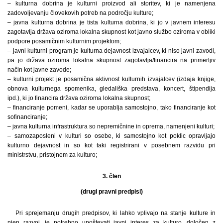
– kulturna dobrina je kulturni proizvod ali storitev, ki je namenjena
zadovoljevanju človekovih potreb na področju kulture;
– javna kulturna dobrina je tista kulturna dobrina, ki jo v javnem interesu
zagotavlja država oziroma lokalna skupnost kot javno službo oziroma v obliki
podpore posamičnim kulturnim projektom;
– javni kulturni program je kulturna dejavnost izvajalcev, ki niso javni zavodi,
pa jo država oziroma lokalna skupnost zagotavlja/financira na primerljiv
način kot javne zavode;
– kulturni projekt je posamična aktivnost kulturnih izvajalcev (izdaja knjige,
obnova kulturnega spomenika, gledališka predstava, koncert, štipendija
ipd.), ki jo financira država oziroma lokalna skupnost;
– financiranje pomeni, kadar se uporablja samostojno, tako financiranje kot
sofinanciranje;
– javna kulturna infrastruktura so nepremičnine in oprema, namenjeni kulturi;
– samozaposleni v kulturi so osebe, ki samostojno kot poklic opravljajo
kulturno dejavnost in so kot taki registrirani v posebnem razvidu pri
ministrstvu, pristojnem za kulturo;
3. člen
(drugi pravni predpisi)
Pri sprejemanju drugih predpisov, ki lahko vplivajo na stanje kulture in
njen razvoj, je potrebno upoštevati javni interes za kulturo, določen z