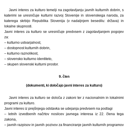
Javni interes za kulturo temelji na zagotavljanju javnih kulturnih dobrin, s
katerimi se uresničuje kulturni razvoj Slovenije in slovenskega naroda, za
katerega skrbijo Republika Slovenija (v nadaljnjem besedilu: država) in
lokalne skupnosti.
Javni interes za kulturo se uresničuje predvsem z zagotavljanjem pogojev
za:
– kulturno ustvarjalnost,
– dostopnost kulturnih dobrin,
– kulturno raznolikost,
– slovensko kulturno identiteto,
– skupen slovenski kulturni prostor.
9. člen
(dokumenti, ki določajo javni interes za kulturo)
Javni interes za kulturo se določa z zakoni ter z nacionalnim in lokalnimi
programi za kulturo.
Javni interes iz prejšnjega odstavka se udejanja predvsem na podlagi
– letnih izvedbenih načrtov nosilcev javnega interesa iz 22. člena tega
zakona,
– javnih razpisov in javnih pozivov za financiranje javnih kulturnih programov