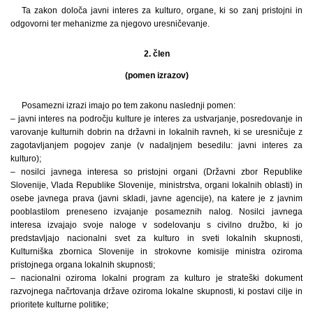
Ta zakon določa javni interes za kulturo, organe, ki so zanj pristojni in
odgovorni ter mehanizme za njegovo uresničevanje.
2. člen
(pomen izrazov)
Posamezni izrazi imajo po tem zakonu naslednji pomen:
– javni interes na področju kulture je interes za ustvarjanje, posredovanje in
varovanje kulturnih dobrin na državni in lokalnih ravneh, ki se uresničuje z
zagotavljanjem pogojev zanje (v nadaljnjem besedilu: javni interes za
kulturo);
– nosilci javnega interesa so pristojni organi (Državni zbor Republike
Slovenije, Vlada Republike Slovenije, ministrstva, organi lokalnih oblasti) in
osebe javnega prava (javni skladi, javne agencije), na katere je z javnim
pooblastilom preneseno izvajanje posameznih nalog. Nosilci javnega
interesa izvajajo svoje naloge v sodelovanju s civilno družbo, ki jo
predstavljajo nacionalni svet za kulturo in sveti lokalnih skupnosti,
Kulturniška zbornica Slovenije in strokovne komisije ministra oziroma
pristojnega organa lokalnih skupnosti;
– nacionalni oziroma lokalni program za kulturo je strateški dokument
razvojnega načrtovanja države oziroma lokalne skupnosti, ki postavi cilje in
prioritete kulturne politike;