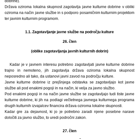
dobrine).
Država oziroma lokalna skupnost zagotavlja javne kulturne dobrine v obliki
oziroma na način javne službe in s podporo posamičnim kulturnim projektom
ter javnim kulturnim programom.
1.1. Zagotavljanje javne službe na področju kulture
26. člen
(oblike zagotavljanja javnih kulturnih dobrin)
Kadar je v javnem interesu potrebno zagotavljati javne kulturne dobrine
trajno in nemoteno, jih zagotavlja država oziroma lokalna skupnost
neposredno ali tako, da ustanovi javni zavod na področju kulture.
Javne kulturne dobrine iz prejšnjega odstavka se zagotavljajo kot javne
službe ali pod enakimi pogoji in na način, ki velja za javno službo.
Pod enakimi pogoji in na način javne službe se zagotavljajo tudi tiste javne
kulturne dobrine, ki jih na podlagi večletnega javnega kulturnega programa
drugih kulturnih izvajalcev financira država oziroma lokalne skupnosti.
Kadar gre za dejavnost, ki jo je potrebno zaradi njene posebne narave
določiti za javno službo, to uredi področni zakon.
27. člen