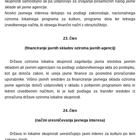
skupnosti samostojno ali pa ustanovijo za izvajanje posamičnih nalog javne
sklade ali javne agencije.
Nosilci javnega interesa delujejo na podlagi zakonodaje, nacionalnega
oziroma lokalnega programa za kulturo, programa dela ter letnega
izvedbenega načrta, ki obsega finančni načrt z obrazložitvijo.
23. člen
(financiranje javnih skladov oziroma javnih agencij)
Država oziroma lokalna skupnost zagotavlja javna sredstva javnim
skladom ali javnim agencijam na podlagi ustanovitvenega akta po postopku,
kot ga določa zakon, ki ureja javne finance za posredne proračunske
uporabnike. Višino javnih sredstev za financiranje javnega sklada oziroma
javne agencije določi ustanovitelj v skladu s potrjenim programom dela in
letnim izvedbenim načrtom, ki je tudi podlaga za transfer sredstev iz
proračuna države oziroma lokalne skupnosti.
24. člen
(načini uresničevanja javnega interesa)
Država in lokalne skupnosti uresničujejo javni interes za kulturo po tem
zakonu zlasti: