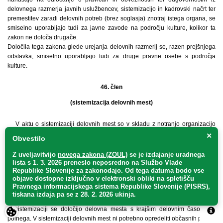
delovnega razmerja javnih uslužbencev, sistemizacijo in kadrovski načrt ter
premestitev zaradi delovnih potreb (brez soglasja) znotraj istega organa, se
smiselno uporabljajo tudi za javne zavode na področju kulture, kolikor ta
zakon ne določa drugače.
Določila tega zakona glede urejanja delovnih razmerij se, razen prejšnjega
odstavka, smiselno uporabljajo tudi za druge pravne osebe s področja
kulture.
46. člen
(sistemizacija delovnih mest)
V aktu o sistemizaciji delovnih mest so v skladu z notranjo organizacijo
določene vrste delovnih mest, potrebnih za izvajanje javne službe in drugih
×
Obvestilo
dejavnosti javnega zavoda, ki so v skladu z namenom, zaradi katerega je
javni zavod ustanovljen.
Z uveljavitvijo
novega zakona (ZOUL)
se je
izdajanje uradnega
Kadar to terja posebna narava dela na področju umetniške ali druge kulturne
lista s 1. 3. 2026 preneslo
neposredno
na Službo Vlade
Republike Slovenije za zakonodajo
. Od tega datuma bodo vse
dejavnosti, se v sistemizaciji lahko določijo delovna mesta, za katera se
objave dostopne izključno v elektronski obliki na spletišču
delovna razmerja sklepajo za določen čas, ki ne sme biti daljši od trajanja
Pravnega informacijskega sistema Republike Slovenije (PISRS),
mandata direktorja oziroma ne več kot pet let. Za ponovno sklepanje
tiskana izdaja pa se z 28. 2. 2026 ukinja.
delovnega razmerja za določen čas ni omejitve.
V sistemizaciji se določijo delovna mesta s krajšim delovnim časom od
polnega. V sistemizaciji delovnih mest ni potrebno opredeliti občasnih potreb