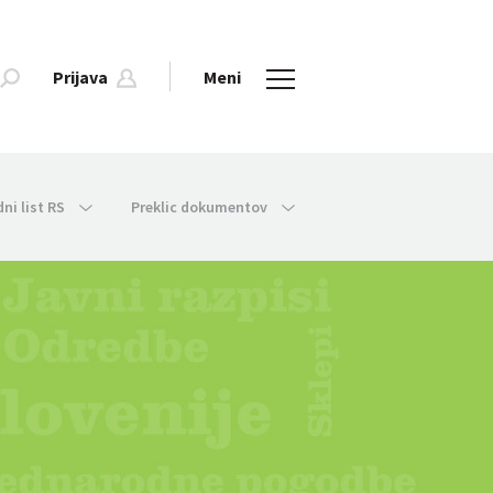
Prijava
Meni
dni list RS
Preklic dokumentov