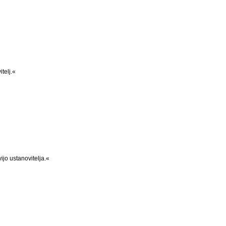
telj.«
jo ustanovitelja.«