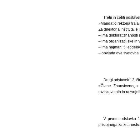
Tretji in četrti odsta
»Mandat direktorja traja p
Za direktorja inštituta j
– ima doktorat znanosti a
– ima organizacijske in
– ima najmanj 5 let delov
– obvlada dva svetovna 
Drugi odstavek 12. čl
»Člane Znanstvenega sve
raziskovalnih in razvojni
V prvem odstavku 14
pristojnega za znanost«.