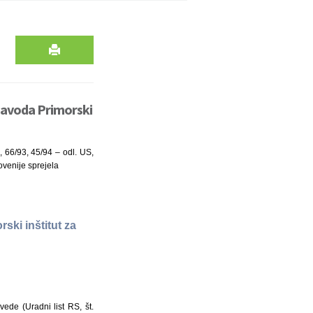
zavoda Primorski
3, 66/93, 45/94 – odl. US,
ovenije sprejela
ki inštitut za
ede (Uradni list RS, št.