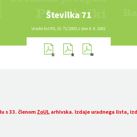
Številka 71
Uradni list RS, št. 71/2002 z dne 8. 8. 2002
du s 33. členom
ZoUL
arhivska. Izdaje uradnega lista, iz