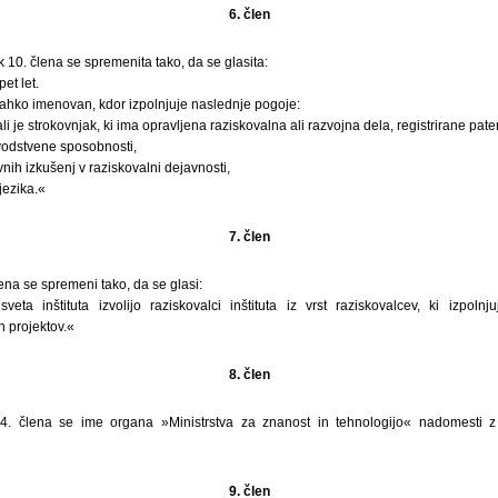
6. člen
vek 10. člena se spremenita tako, da se glasita:
et let.
e lahko imenovan, kdor izpolnjuje naslednje pogoje:
li je strokovnjak, ki ima opravljena raziskovalna ali razvojna dela, registrirane pat
 vodstvene sposobnosti,
nih izkušenj v raziskovalni dejavnosti,
jezika.«
7. člen
ena se spremeni tako, da se glasi:
ta inštituta izvolijo raziskovalci inštituta iz vrst raziskovalcev, ki izpoln
h projektov.«
8. člen
. člena se ime organa »Ministrstva za znanost in tehnologijo« nadomesti z 
9. člen