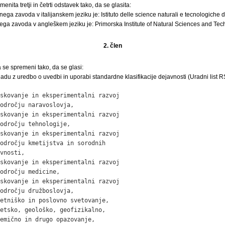
enita tretji in četrti odstavek tako, da se glasita:
ga zavoda v italijanskem jeziku je: Istituto delle science naturali e tecnologiche d
ega zavoda v angleškem jeziku je: Primorska Institute of Natural Sciences and Tec
2. člen
 se spremeni tako, da se glasi:
ladu z uredbo o uvedbi in uporabi standardne klasifikacije dejavnosti (Uradni list RS,
skovanje in eksperimentalni razvoj

odročju naravoslovja,

skovanje in eksperimentalni razvoj

odročju tehnologije,

skovanje in eksperimentalni razvoj

odročju kmetijstva in sorodnih

vnosti,

skovanje in eksperimentalni razvoj

odročju medicine,

skovanje in eksperimentalni razvoj

odročju družboslovja,

etniško in poslovno svetovanje,

etsko, geološko, geofizikalno,

emično in drugo opazovanje,
