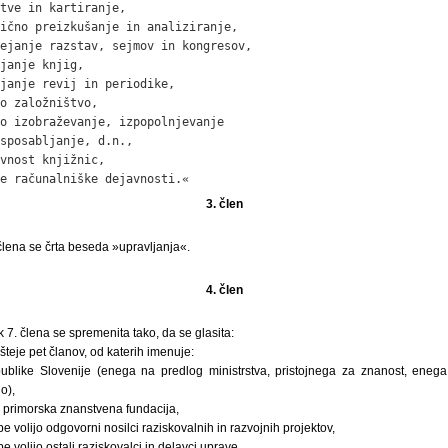
tve in kartiranje,

ično preizkušanje in analiziranje,

ejanje razstav, sejmov in kongresov,

janje knjig,

janje revij in periodike,

o založništvo,

o izobraževanje, izpopolnjevanje

sposabljanje, d.n.,

vnost knjižnic,

e računalniške dejavnosti.«
3. člen
lena se črta beseda »upravljanja«.
4. člen
ek 7. člena se spremenita tako, da se glasita:
šteje pet članov, od katerih imenuje:
blike Slovenije (enega na predlog ministrstva, pristojnega za znanost, enega 
o),
primorska znanstvena fundacija,
 volijo odgovorni nosilci raziskovalnih in razvojnih projektov,
 volijo ostali raziskovalci in delavci uprave.