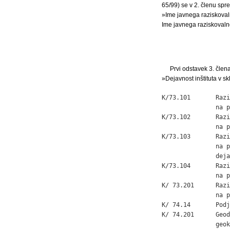
65/99) se v 2. členu sprem
»Ime javnega raziskovalne
Ime javnega raziskovaln
Prvi odstavek 3. člena
»Dejavnost inštituta v sk
K/73.101       Razi
               na p
K/73.102       Razi
               na p
K/73.103       Razi
               na p
               deja
K/73.104       Razi
               na p
K/ 73.201      Razi
               na p
K/ 74.14       Podj
K/ 74.201      Geod
               geok