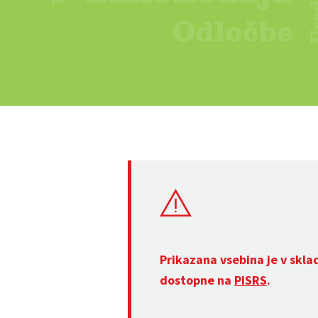
Prikazana vsebina je v skla
dostopne na
PISRS
.