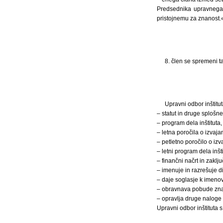
Predsednika upravnega 
pristojnemu za znanost.
8. člen se spremeni ta
Upravni odbor inštitu
– statut in druge splošne 
– program dela inštituta,
– letna poročila o izvaja
– petletno poročilo o izv
– letni program dela inšti
– finančni načrt in zaklju
– imenuje in razrešuje di
– daje soglasje k imenov
– obravnava pobude znan
– opravlja druge naloge 
Upravni odbor inštituta s