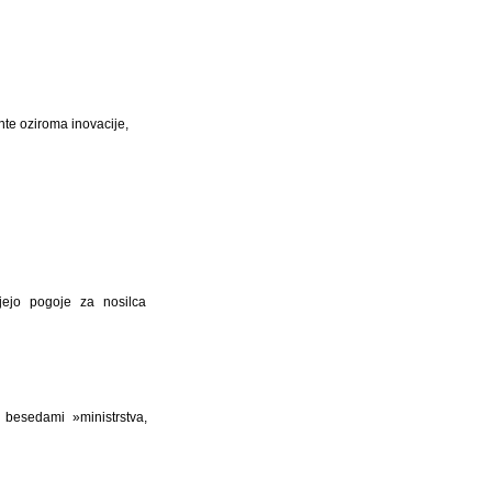
ente oziroma inovacije,
jujejo pogoje za nosilca
besedami »ministrstva,