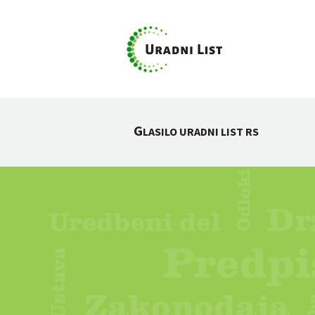
G
LASILO URADNI LIST RS