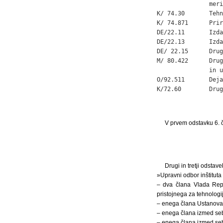
               meri
K/ 74.30       Tehn
K/ 74.871      Prir
DE/22.11       Izda
DE/22.13       Izda
DE/ 22.15      Drug
M/ 80.422      Drug
               in u
O/92.511       Deja
K/72.60        Drug
V prvem odstavku 6. č
Drugi in tretji odstav
»Upravni odbor inštituta 
– dva člana Vlada Repu
pristojnega za tehnologij
– enega člana Ustanova 
– enega člana izmed sebe
– enega člana izmed sebe