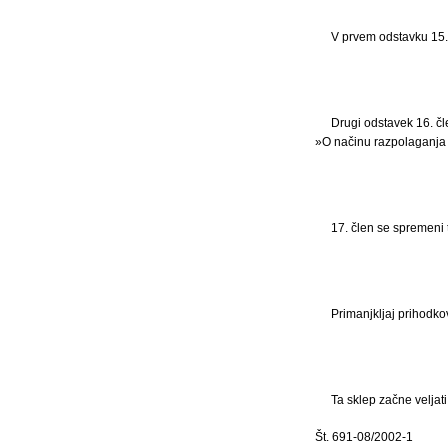
V prvem odstavku 15.
Drugi odstavek 16. čl
»O načinu razpolaganja 
17. člen se spremeni t
Primanjkljaj prihodko
Ta sklep začne veljat
Št. 691-08/2002-1