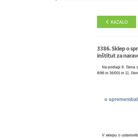
KAZALO
3386. Sklep o s
inštitut za narav
Na podlagi 8. člena za
8/96 in 36/00) in 11. čle
o spremembah 
V sklepu o ustanovitv