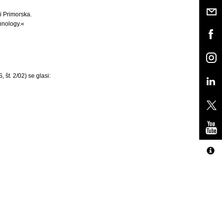
i Primorska.
hnology.«
 št. 2/02) se glasi: