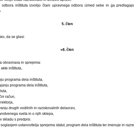
odbora inštituta izvolijo člani upravnega odbora izmed sebe in ga predlagajo
«
5. člen
ko, da se glasi:
»8. člen
ta obravnava in sprejema:
akte inštituta,
nju programa dela inštituta,
ajanju programa dela inštituta,
tuta,
čni račun,
rektorja,
anju drugih vodilnih in raziskovalnih delavcev,
stvenega sveta in o njih sklepa,
v skladu s predpisi.
 soglasjem ustanovitelja sprejema statut, program dela inštituta ter imenuje in razre