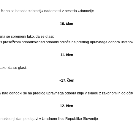
 člena se beseda »dotacij« nadomesti z besedo »donacij«.
10. člen
ena se spremeni tako, da se glasi:
s presežkom prihodkov nad odhodki odloča na predlog upravnega odbora ustanovi
11. člen
ako, da se glasi:
»17. člen
v nad odhodki se na predlog upravnega odbora krije v skladu z zakonom in odločitvi
12. člen
i naslednji dan po objavi v Uradnem listu Republike Slovenije.