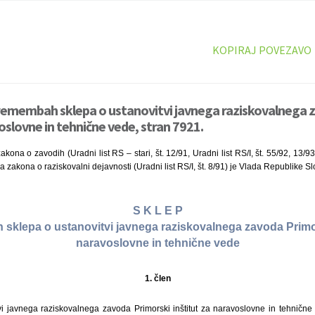
KOPIRAJ POVEZAVO
premembah sklepa o ustanovitvi javnega raziskovalnega 
oslovne in tehnične vede, stran 7921.
kona o zavodih (Uradni list RS – stari, št. 12/91, Uradni list RS/I, št. 55/92, 13/9
na zakona o raziskovalni dejavnosti (Uradni list RS/I, št. 8/91) je Vlada Republike Sl
S K L E P
sklepa o ustanovitvi javnega raziskovalnega zavoda Primors
naravoslovne in tehnične vede
1. člen
i javnega raziskovalnega zavoda Primorski inštitut za naravoslovne in tehnične v