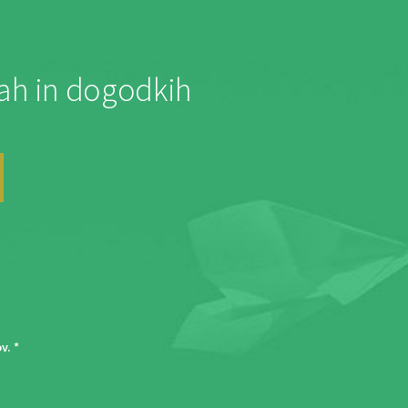
jah in dogodkih
ov
. *