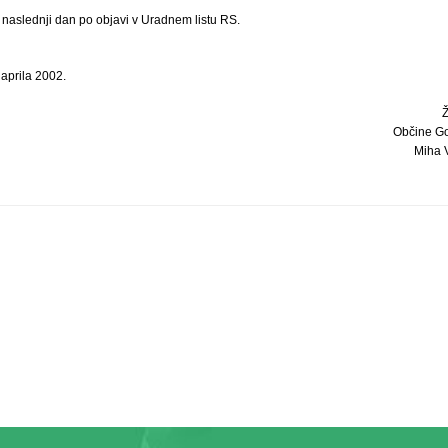
i naslednji dan po objavi v Uradnem listu RS.
aprila 2002.
Občine G
Miha V