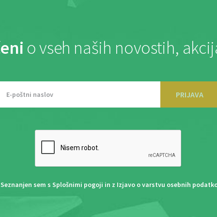
eni
o vseh naših novostih, akci
PRIJAVA
Seznanjen sem s
Splošnimi pogoji
in z
Izjavo o varstvu osebnih podatk