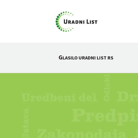
G
LASILO URADNI LIST RS