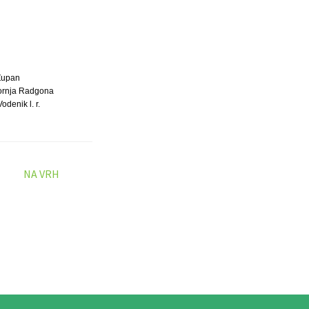
Župan
ornja Radgona
odenik l. r.
NA VRH