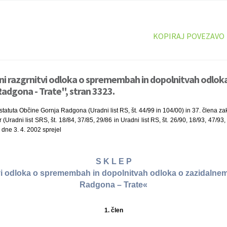
KOPIRAJ POVEZAVO
vni razgrnitvi odloka o spremembah in dopolnitvah odlok
adgona - Trate", stran 3323.
statuta Občine Gornja Radgona (Uradni list RS, št. 44/99 in 104/00) in 37. člena zak
(Uradni list SRS, št. 18/84, 37/85, 29/86 in Uradni list RS, št. 26/90, 18/93, 47/93
ne 3. 4. 2002 sprejel
S K L E P
tvi odloka o spremembah in dopolnitvah odloka o zazidalne
Radgona – Trate«
1. člen