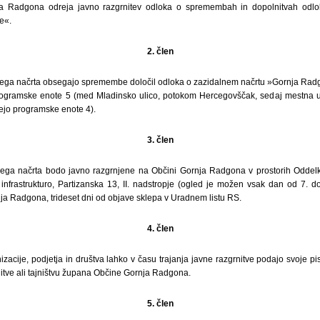
a Radgona odreja javno razgrnitev odloka o spremembah in dopolnitvah odlo
e«.
2. člen
a načrta obsegajo spremembe določil odloka o zazidalnem načrtu »Gornja Radgon
programske enote 5 (med Mladinsko ulico, potokom Hercegovščak, sedaj mestna u
jo programske enote 4).
3. člen
ga načrta bodo javno razgrnjene na Občini Gornja Radgona v prostorih Oddelka
infrastrukturo, Partizanska 13, II. nadstropje (ogled je možen vsak dan od 7. do 
ja Radgona, trideset dni od objave sklepa v Uradnem listu RS.
4. člen
izacije, podjetja in društva lahko v času trajanja javne razgrnitve podajo svoje 
itve ali tajništvu župana Občine Gornja Radgona.
5. člen