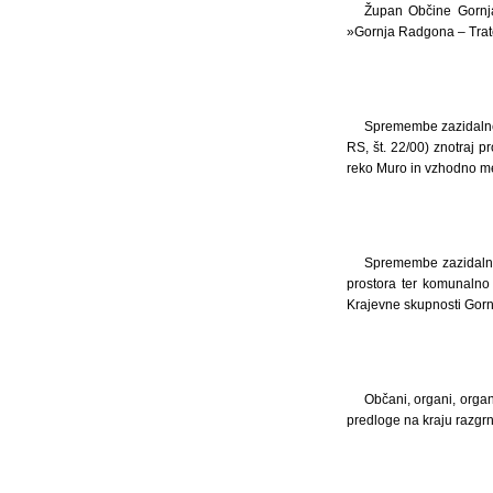
Župan Občine Gornj
»Gornja Radgona – Trat
Spremembe zazidalneg
RS, št. 22/00) znotraj 
reko Muro in vzhodno me
Spremembe zazidalne
prostora ter komunalno 
Krajevne skupnosti Gorn
Občani, organi, organ
predloge na kraju razgrn