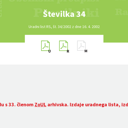
Številka 34
Uradni list RS, št. 34/2002 z dne 16. 4. 2002
du s 33. členom
ZoUL
arhivska. Izdaje uradnega lista, iz