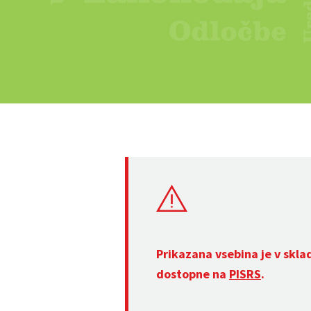
Prikazana vsebina je v skla
dostopne na
PISRS
.