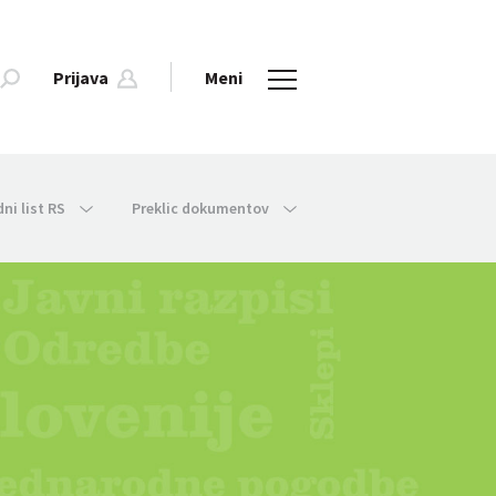
Prijava
Meni
dni list RS
Preklic dokumentov