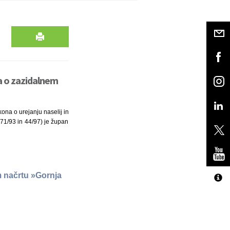
a o zazidalnem
ona o urejanju naselij in
, 71/93 in 44/97) je župan
m načrtu »Gornja