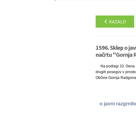
KAZALO
1596. Sklep o ja
načrtu "Gornja R
Na podlagi 33. člena 
drugih posegov v prostor 
Občine Gornja Radgona d
o javni razgrni