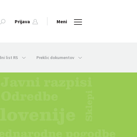
Prijava
Meni
dni list RS
Preklic dokumentov