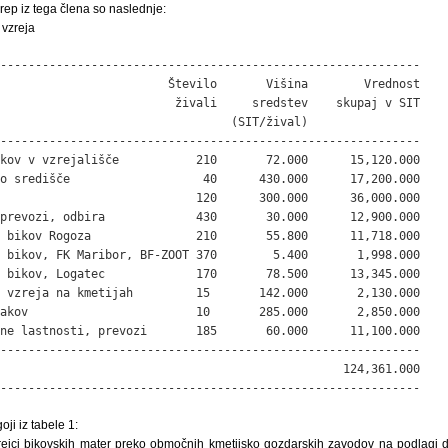
rep iz tega člena so naslednje:
 vzreja
------------------------------------------------------------

                        Število       Višina        Vrednost

                         živali     sredstev    skupaj v SIT

                                 (SIT/žival)

------------------------------------------------------------

kov v vzrejališče           210       72.000      15,120.000

o središče                   40      430.000      17,200.000

                            120      300.000      36,000.000

prevozi, odbira             430       30.000      12,900.000

 bikov Rogoza               210       55.800      11,718.000

 bikov, FK Maribor, BF-ZOOT 370        5.400       1,998.000

 bikov, Logatec             170       78.500      13,345.000

 vzreja na kmetijah         15       142.000       2,130.000

akov                        10       285.000       2,850.000

ne lastnosti, prevozi       185       60.000      11,100.000

------------------------------------------------------------

                                                 124,361.000

------------------------------------------------------------
oji iz tabele 1:
rejci bikovskih mater preko območnih kmetijsko gozdarskih zavodov na podlagi d