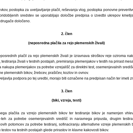
vkov, postopka za uveljavljanje plačil, reševanja vlog, postopka ponovne preveritv
ridobljenih sredstev se uporabljajo določbe predpisa o izvedbi ukrepov kmetijs
o drugače določeno.
2. člen
(neposredna plačila za rejo plemenskih živali)
osrednih plačil za rejo plemenskih živali je izravnava stroškov reje oziroma nak
 testiranja živali v testnih postajah, premiranja plemenjakov v testih na prirast mes
a nakupa plemenjakov za potrebe vzrejališč za direktni test, osemenjevalnih središ
 plemenskih bikov, žrebcev, prašičev, kozlov in ovnov.
uveljavlja podpora po tej uredbi, morajo biti označene na predpisan način ter imeti 
3. člen
(biki, vzreja, testi)
ga plačila za vzrejo plemenskih bikov ter testiranje bikov je namenjen vhlev
 le-teh za potrebe osemenjevalnih središč in naravnega pripusta, drugim testir
ovih potomcev za potrebe testiranj, sofinaciranju alternativne vzreje plemenskih
testov na testnih postajah glede prirastov in klavne kakovosti bikov.