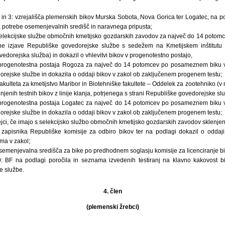
in 3: vzrejališča plemenskih bikov Murska Sobota, Nova Gorica ter Logatec, na po
 potrebe osemenjevalnih središč in naravnega pripusta;
 selekcijske službe območnih kmetijsko gozdarskih zavodov za največ do 14 poto
sne izjave Republiške govedorejske službe s sedežem na Kmetijskem inštitutu 
edorejska služba) in dokazil o vhlevitvi bikov v progenotestno postajo,
 progenotestna postaja Rogoza za največ do 14 potomcev po posameznem biku v 
orejske službe in dokazila o oddaji bikov v zakol ob zaključenem progenem testu;
akulteta za kmetijstvo Maribor in Biotehniške fakultete – Oddelek za zootehniko (v
enih testnih bikov z linije klanja, potrjenega s strani Republiške govedorejske sl
 progenotestna postaja Logatec za največ do 14 potomcev po posameznem biku v 
orejske službe in dokazila o oddaji bikov v zakol ob zaključenem progenem testu;
ejci, če imajo s selekcijsko službo območnih kmetijsko gozdarskih zavodov sklenje
i zapisnika Republiške komisije za odbiro bikov ter na podlagi dokazil o odda
oma v zakol;
osemenjevalna središča za bike po predhodnem soglasju komisije za licenciranje bi
: BF na podlagi poročila in seznama izvedenih testiranj na klavno kakovost bik
e službe.
4. člen
(plemenski žrebci)