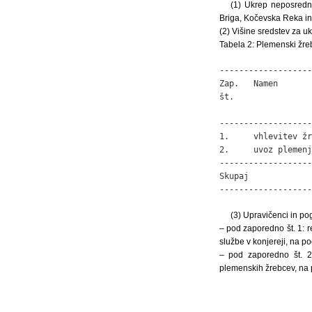
(1) Ukrep neposredne
Briga, Kočevska Reka in
(2) Višine sredstev za uk
Tabela 2: Plemenski žre
-------------------
Zap.   Namen       
št.                
                   
-------------------
1.     vhlevitev žr
2.     uvoz plemenj
-------------------
Skupaj             
-------------------
(3) Upravičenci in pog
– pod zaporedno št. 1: r
službe v konjereji, na po
– pod zaporedno št. 2:
plemenskih žrebcev, na