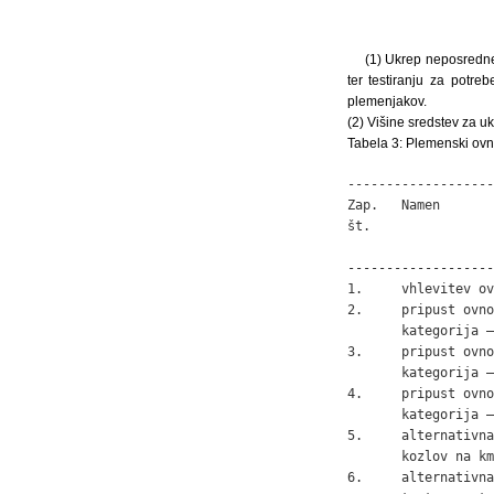
(1) Ukrep neposredne
ter testiranju za potre
plemenjakov.
(2) Višine sredstev za uk
Tabela 3: Plemenski ovni
-------------------
Zap.   Namen       
št.                
                   
-------------------
1.     vhlevitev ov
2.     pripust ovno
       kategorija –
3.     pripust ovno
       kategorija –
4.     pripust ovno
       kategorija –
5.     alternativna
       kozlov na km
6.     alternativna