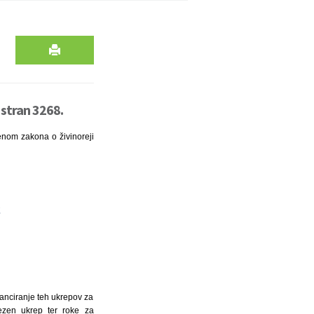
 stran 3268.
lenom zakona o živinoreji
2
nanciranje teh ukrepov za
mezen ukrep ter roke za