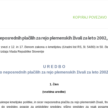
KOPIRAJ POVEZAVO
posrednih plačilih za rejo plemenskih živali za leto 2002,
 zvezi z 12. in 17. členom zakona o kmetijstvu (Uradni list RS, št. 54/00) in 50. č
2) izdaja Vlada Republike Slovenije
U R E D B O
o neposrednih plačilih za rejo plemenskih živali za leto 200
1. člen
(vsebina uredbe)
ukrepe kmetijske politike, in sicer neposredna plačila za rejo plemenskih živali, fi
 do sredstev, pogoje za pridobitev sredstev, višino sredstev za vsak posa