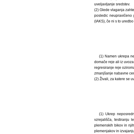
uveljavljanje sredstev.
(2) Glede vlaganja zahte
posledic neupravičeno p
(IAKS), če ni s to uredb
(1) Namen ukrepa nep
domače reje ali iz uvoza,
regresiranje reje ozirom
zmanjšanje nabavne cene
(2) Živali, za katere se 
(1) Ukrep neposredne
vzrejališča, testiranju
plemenskih bikov in njih
plemenjakov in izvajanju 