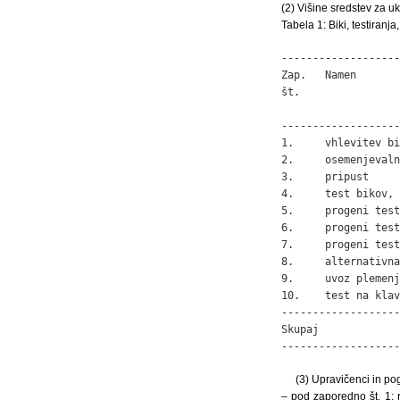
(2) Višine sredstev za uk
Tabela 1: Biki, testiranja,
-------------------
Zap.   Namen       
št.                
                   
-------------------
1.     vhlevitev bi
2.     osemenjevaln
3.     pripust     
4.     test bikov, 
5.     progeni test
6.     progeni test
7.     progeni test
8.     alternativna
9.     uvoz plemenj
10.    test na klav
-------------------
Skupaj             
-------------------
(3) Upravičenci in pog
– pod zaporedno št. 1: 