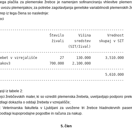
ga plačila za plemenske žrebce je namenjen sofinanciranju vhlevitve plemensk
 uvozu plemenjakov, za potrebe zagotavljanja genetske variabilnosti plemenskih ž
rep iz tega člena so naslednje:
bci
------------------------------------------------------------

                        Število       Višina        Vrednost 

                         živali     sredstev    skupaj v SIT

                                 (SIT/žival)           

------------------------------------------------------------

ebet v vzrejališče           27      130.000       3,510.000

akov3                   700.000    2,100.000

------------------------------------------------------------

                                                   5,610.000

------------------------------------------------------------
oji iz tabele 2:
ejci žrebčevskih mater, ki so vzredili plemenska žrebeta, uveljavljajo podporo pre
dlagi dokazila o oddaji žrebeta v vzrejališče;
 Veterinarska fakulteta v Ljubljani za uvožene tri žrebce hladnokrvnih pase
 podlagi kupoprodajne pogodbe in računa za nakup.
5. člen