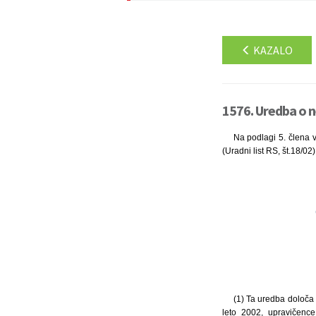
KAZALO
1576. Uredba o ne
Na podlagi 5. člena v
(Uradni list RS, št.18/0
(1) Ta uredba določa 
leto 2002, upravičence