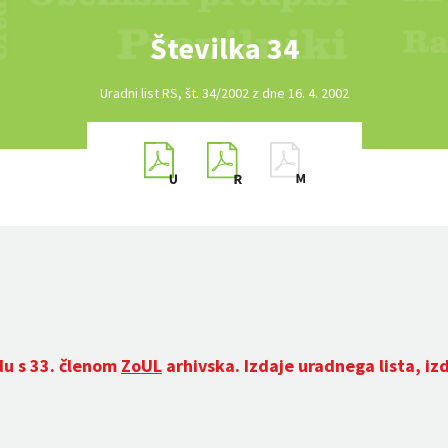
Številka 34
Uradni list RS, št. 34/2002 z dne 16. 4. 2002
du s 33. členom
ZoUL
arhivska. Izdaje uradnega lista, iz