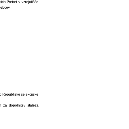
ih žrebet v vzrejališče
rebcev.
ko Republiške selekcijske
m za dopolnitev staleža