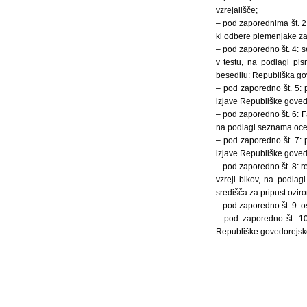
vzrejališče;
– pod zaporednima št. 2 
ki odbere plemenjake za
– pod zaporedno št. 4:
v testu, na podlagi pi
besedilu: Republiška gov
– pod zaporedno št. 5:
izjave Republiške goved
– pod zaporedno št. 6: F
na podlagi seznama ocenj
– pod zaporedno št. 7:
izjave Republiške goved
– pod zaporedno št. 8: r
vzreji bikov, na podlag
središča za pripust ozir
– pod zaporedno št. 9: 
– pod zaporedno št. 10
Republiške govedorejsk