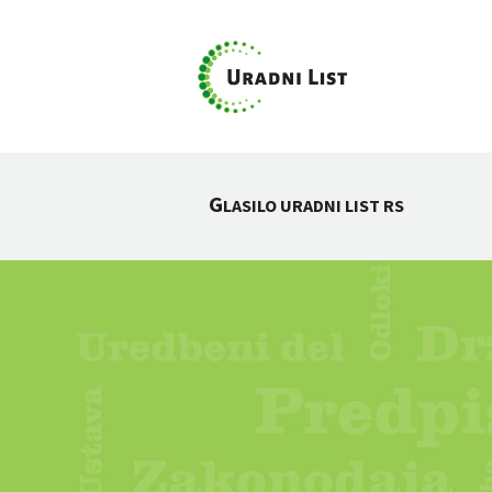
G
LASILO URADNI LIST RS