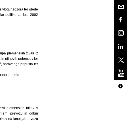
e vlog, nadzora ter glede
ke politike za leto 2002
upa plemenskih živali iz
a in njihovih potomcev ter
č, naravnega pripusta ter
znano poreklo.
itvi plemenskih bikov v
anjem, prevozu in odbiri
 bikov na kmetijah, uvozu