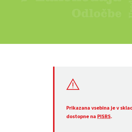
Prikazana vsebina je v skla
dostopne na
PISRS
.