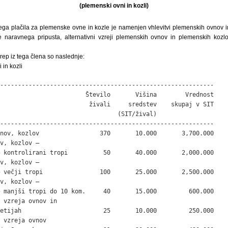
(plemenski ovni in kozli)
ga plačila za plemenske ovne in kozle je namenjen vhlevitvi plemenskih ovnov in
be naravnega pripusta, alternativni vzreji plemenskih ovnov in plemenskih koz
rep iz tega člena so naslednje:
 in kozli
------------------------------------------------------------

                        Število       Višina        Vrednost

                         živali     sredstev    skupaj v SIT

                                 (SIT/žival)

------------------------------------------------------------

nov, kozlov                 370       10.000       3,700.000

v, kozlov – 

 kontrolirani tropi          50       40.000       2,000.000

v, kozlov – 

 večji tropi                100       25.000       2,500.000

v, kozlov – 

 manjši tropi do 10 kom.     40       15.000         600.000

 vzreja ovnov in 

etijah                       25       10.000         250.000

 vzreja ovnov 
