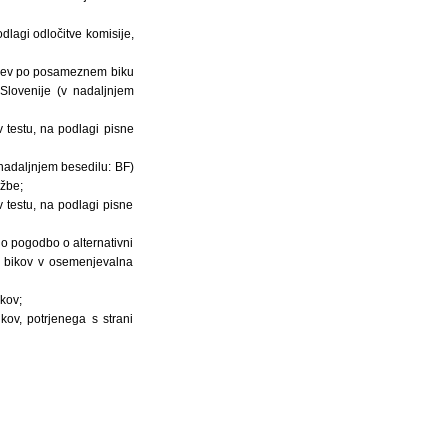
dlagi odločitve komisije,
mcev po posameznem biku
Slovenije (v nadaljnjem
testu, na podlagi pisne
 nadaljnjem besedilu: BF)
užbe;
testu, na podlagi pisne
no pogodbo o alternativni
ji bikov v osemenjevalna
kov;
ov, potrjenega s strani