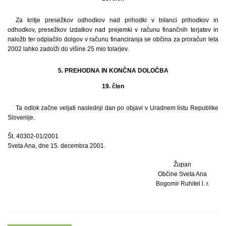
Za kritje presežkov odhodkov nad prihodki v bilanci prihodkov in
odhodkov, presežkov izdatkov nad prejemki v računu finančnih terjatev in
naložb ter odplačilo dolgov v računu financiranja se občina za proračun leta
2002 lahko zadolži do višine 25 mio tolarjev.
5. PREHODNA IN KONČNA DOLOČBA
19. člen
Ta odlok začne veljati naslednji dan po objavi v Uradnem listu Republike
Slovenije.
Št. 40302-01/2001
Sveta Ana, dne 15. decembra 2001.
Župan
Občine Sveta Ana
Bogomir Ruhitel l. r.