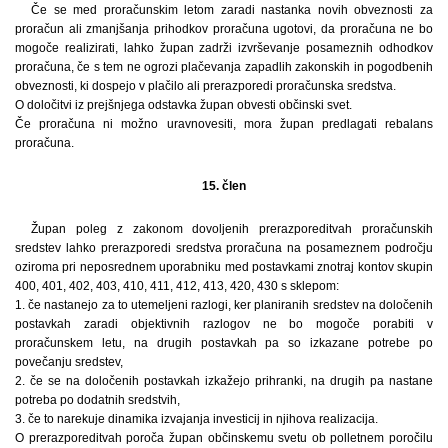
Če se med proračunskim letom zaradi nastanka novih obveznosti za
proračun ali zmanjšanja prihodkov proračuna ugotovi, da proračuna ne bo
mogoče realizirati, lahko župan zadrži izvrševanje posameznih odhodkov
proračuna, če s tem ne ogrozi plačevanja zapadlih zakonskih in pogodbenih
obveznosti, ki dospejo v plačilo ali prerazporedi proračunska sredstva.
O določitvi iz prejšnjega odstavka župan obvesti občinski svet.
Če proračuna ni možno uravnovesiti, mora župan predlagati rebalans
proračuna.
15. člen
Župan poleg z zakonom dovoljenih prerazporeditvah proračunskih
sredstev lahko prerazporedi sredstva proračuna na posameznem področju
oziroma pri neposrednem uporabniku med postavkami znotraj kontov skupin
400, 401, 402, 403, 410, 411, 412, 413, 420, 430 s sklepom:
1. če nastanejo za to utemeljeni razlogi, ker planiranih sredstev na določenih
postavkah zaradi objektivnih razlogov ne bo mogoče porabiti v
proračunskem letu, na drugih postavkah pa so izkazane potrebe po
povečanju sredstev,
2. če se na določenih postavkah izkažejo prihranki, na drugih pa nastane
potreba po dodatnih sredstvih,
3. če to narekuje dinamika izvajanja investicij in njihova realizacija.
O prerazporeditvah poroča župan občinskemu svetu ob polletnem poročilu