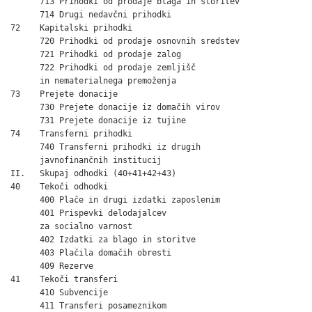
      713 Prihodki od prodaje blaga in storitev               
      714 Drugi nedavčni prihodki                             
72    Kapitalski prihodki                                     
      720 Prihodki od prodaje osnovnih sredstev               
      721 Prihodki od prodaje zalog                           
      722 Prihodki od prodaje zemljišč

      in nematerialnega premoženja

73    Prejete donacije                                        
      730 Prejete donacije iz domačih virov                   
      731 Prejete donacije iz tujine                          
74    Transferni prihodki                                     
      740 Transferni prihodki iz drugih

      javnofinančnih institucij                               
II.   Skupaj odhodki (40+41+42+43)                            
40    Tekoči odhodki                                          
      400 Plače in drugi izdatki zaposlenim                   
      401 Prispevki delodajalcev

      za socialno varnost                                     
      402 Izdatki za blago in storitve                        
      403 Plačila domačih obresti                             
      409 Rezerve                                             
41    Tekoči transferi                                        
      410 Subvencije                                          
      411 Transferi posameznikom
