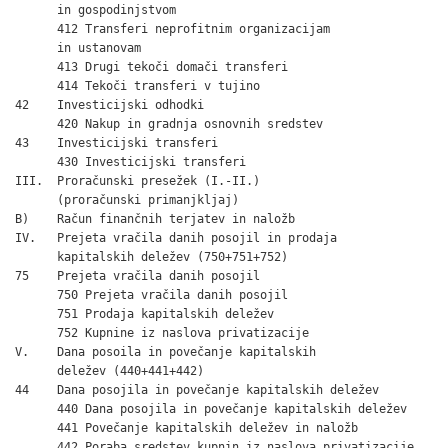
      in gospodinjstvom                                       
      412 Transferi neprofitnim organizacijam

      in ustanovam                                            
      413 Drugi tekoči domači transferi                       
      414 Tekoči transferi v tujino                           
42    Investicijski odhodki                                   
      420 Nakup in gradnja osnovnih sredstev                  
43    Investicijski transferi                                 
      430 Investicijski transferi                             
III.  Proračunski presežek (I.-II.)                           
      (proračunski primanjkljaj)

B)    Račun finančnih terjatev in naložb

IV.   Prejeta vračila danih posojil in prodaja

      kapitalskih deležev (750+751+752)                       
75    Prejeta vračila danih posojil                           
      750 Prejeta vračila danih posojil                       
      751 Prodaja kapitalskih deležev                         
      752 Kupnine iz naslova privatizacije                    
V.    Dana posoila in povečanje kapitalskih

      deležev (440+441+442)                                   
44    Dana posojila in povečanje kapitalskih deležev

      440 Dana posojila in povečanje kapitalskih deležev      
      441 Povečanje kapitalskih deležev in naložb             
      442 Poraba sredstev kupnin iz naslova privatizacije     