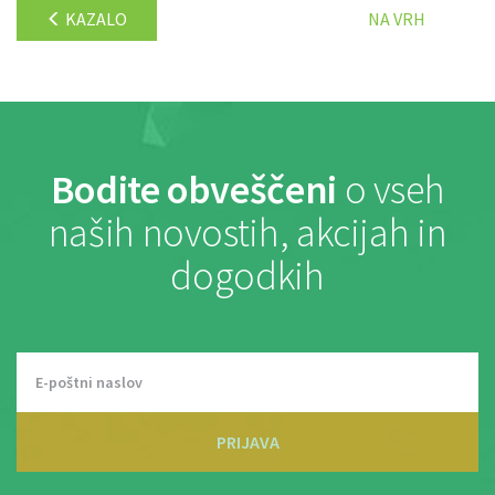
KAZALO
NA VRH
Bodite obveščeni
o vseh
naših novostih, akcijah in
dogodkih
PRIJAVA