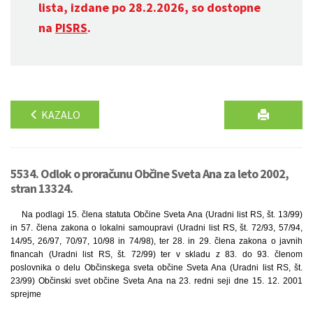
lista, izdane po 28.2.2026, so dostopne
na
PISRS
.
KAZALO
5534. Odlok o proračunu Občine Sveta Ana za leto 2002,
stran 13324.
Na podlagi 15. člena statuta Občine Sveta Ana (Uradni list RS, št. 13/99)
in 57. člena zakona o lokalni samoupravi (Uradni list RS, št. 72/93, 57/94,
14/95, 26/97, 70/97, 10/98 in 74/98), ter 28. in 29. člena zakona o javnih
financah (Uradni list RS, št. 72/99) ter v skladu z 83. do 93. členom
poslovnika o delu Občinskega sveta občine Sveta Ana (Uradni list RS, št.
23/99) Občinski svet občine Sveta Ana na 23. redni seji dne 15. 12. 2001
sprejme