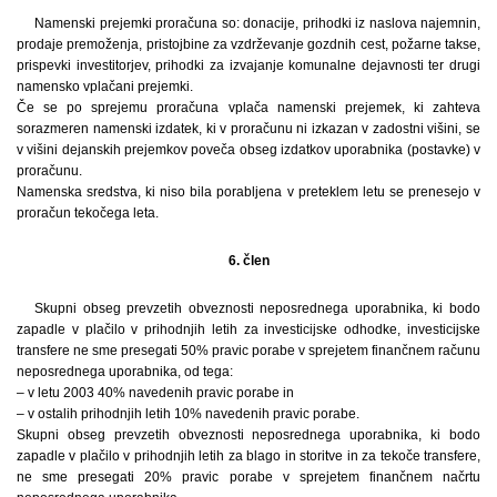
Namenski prejemki proračuna so: donacije, prihodki iz naslova najemnin,
prodaje premoženja, pristojbine za vzdrževanje gozdnih cest, požarne takse,
prispevki investitorjev, prihodki za izvajanje komunalne dejavnosti ter drugi
namensko vplačani prejemki.
Če se po sprejemu proračuna vplača namenski prejemek, ki zahteva
sorazmeren namenski izdatek, ki v proračunu ni izkazan v zadostni višini, se
v višini dejanskih prejemkov poveča obseg izdatkov uporabnika (postavke) v
proračunu.
Namenska sredstva, ki niso bila porabljena v preteklem letu se prenesejo v
proračun tekočega leta.
6. člen
Skupni obseg prevzetih obveznosti neposrednega uporabnika, ki bodo
zapadle v plačilo v prihodnjih letih za investicijske odhodke, investicijske
transfere ne sme presegati 50% pravic porabe v sprejetem finančnem računu
neposrednega uporabnika, od tega:
– v letu 2003 40% navedenih pravic porabe in
– v ostalih prihodnjih letih 10% navedenih pravic porabe.
Skupni obseg prevzetih obveznosti neposrednega uporabnika, ki bodo
zapadle v plačilo v prihodnjih letih za blago in storitve in za tekoče transfere,
ne sme presegati 20% pravic porabe v sprejetem finančnem načrtu