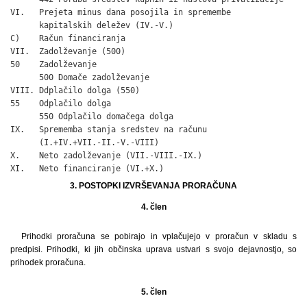
VI.   Prejeta minus dana posojila in spremembe

      kapitalskih deležev (IV.-V.)                            
C)    Račun financiranja

VII.  Zadolževanje (500)                                      
50    Zadolževanje

      500 Domače zadolževanje                                 
VIII. Ddplačilo dolga (550)                                   
55    Odplačilo dolga

      550 Odplačilo domačega dolga                            
IX.   Sprememba stanja sredstev na računu                     
      (I.+IV.+VII.-II.-V.-VIII)

X.    Neto zadolževanje (VII.-VIII.-IX.)                      
XI.   Neto financiranje (VI.+X.)                             
3. POSTOPKI IZVRŠEVANJA PRORAČUNA
4. člen
Prihodki proračuna se pobirajo in vplačujejo v proračun v skladu s
predpisi. Prihodki, ki jih občinska uprava ustvari s svojo dejavnostjo, so
prihodek proračuna.
5. člen