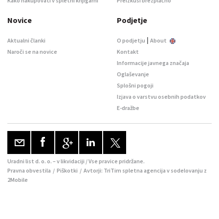
Kako nakupovati v spletni knjigarni
Preizkusi brezplačno
Novice
Podjetje
|
Aktualni članki
O podjetju
About
Naroči se na novice
Kontakt
Informacije javnega značaja
Oglaševanje
Splošni pogoji
Izjava o varstvu osebnih podatkov
E-dražbe
Uradni list d. o. o. – v likvidaciji / Vse pravice pridržane.
Pravna obvestila
/
Piškotki
/ Avtorji:
TriTim spletna agencija
v sodelovanju z
2Mobile