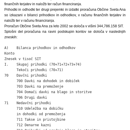
finančnih terjatev in naložb ter račun financiranja.
Prihodki in odhodki ter drugi prejemki in izdatki proračuna Občine Sveta Ana
so izkazani v bilanci prihodkov in odhodkov, v računu finančnih terjatev in
naložb ter v računu financiranja.
Proračun Občine Sveta Ana za leto 2002 se določa v višini 344,786.158 SIT.
Splošni del proračuna na ravni podskupin kontov se določa v naslednjih
zneskih:
A)    Bilanca prihodkov in odhodkov

Konto                                                         
Znesek v tisoč SIT

I.    Skupaj prihodki (70+71+72+73+74)                        
      Tekoči prihodki (70+71)                                 
70    Davčni prihodki                                         
      700 Davki na dohodek in dobiček                         
      703 Davki na premoženje                                 
      704 Domači davki na blago in storitve                   
      706 Drugi davki                                         
71    Nedavčni prihodki                                       
      710 Udeležba na dobičku

      in dohodki od premoženja                                
      711 Takse in pristojbine                                
      712 Denarne kazni                                       