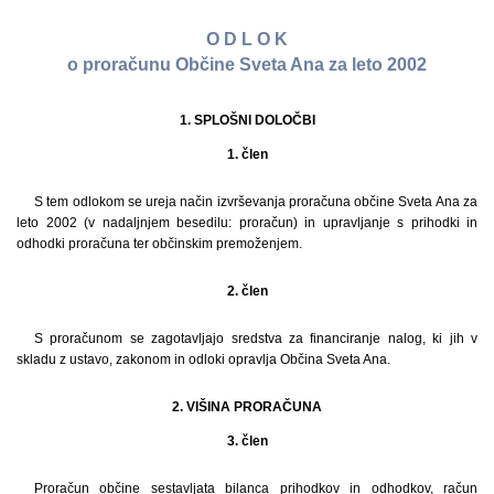
O D L O K
o proračunu Občine Sveta Ana za leto 2002
1. SPLOŠNI DOLOČBI
1. člen
S tem odlokom se ureja način izvrševanja proračuna občine Sveta Ana za
leto 2002 (v nadaljnjem besedilu: proračun) in upravljanje s prihodki in
odhodki proračuna ter občinskim premoženjem.
2. člen
S proračunom se zagotavljajo sredstva za financiranje nalog, ki jih v
skladu z ustavo, zakonom in odloki opravlja Občina Sveta Ana.
2. VIŠINA PRORAČUNA
3. člen
Proračun občine sestavljata bilanca prihodkov in odhodkov, račun