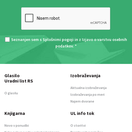
Seznanjen sem s
Splošnimi pogoji
in z
Izjavo o varstvu osebnih
podatkov
. *
Glasilo
Izobraževanja
Uradni list RS
Aktualna izobraževanja
O glasilu
Izobraževanja po meri
Najem dvorane
Knjigarna
UL info tok
Novo v ponudbi
O storitvi