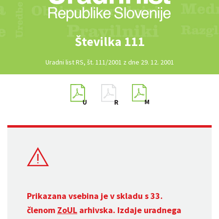
Številka 111
Uradni list RS, št. 111/2001 z dne 29. 12. 2001
Prikazana vsebina je v skladu s 33.
členom
ZoUL
arhivska. Izdaje uradnega