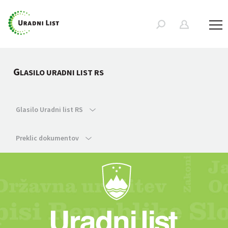
G
LASILO URADNI LIST RS
Glasilo Uradni list RS
Preklic dokumentov