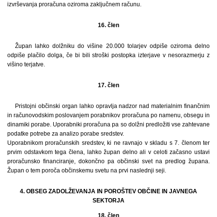
izvrševanja proračuna oziroma zaključnem računu.
16. člen
Župan lahko dolžniku do višine 20.000 tolarjev odpiše oziroma delno
odpiše plačilo dolga, če bi bili stroški postopka izterjave v nesorazmerju z
višino terjatve.
17. člen
Pristojni občinski organ lahko opravlja nadzor nad materialnim finančnim
in računovodskim poslovanjem porabnikov proračuna po namenu, obsegu in
dinamiki porabe. Uporabniki proračuna pa so dolžni predložiti vse zahtevane
podatke potrebe za analizo porabe sredstev.
Uporabnikom proračunskih sredstev, ki ne ravnajo v skladu s 7. členom ter
prvim odstavkom tega člena, lahko župan delno ali v celoti začasno ustavi
proračunsko financiranje, dokončno pa občinski svet na predlog župana.
Župan o tem poroča občinskemu svetu na prvi naslednji seji.
4. OBSEG ZADOLŽEVANJA IN POROŠTEV OBČINE IN JAVNEGA
SEKTORJA
18. člen