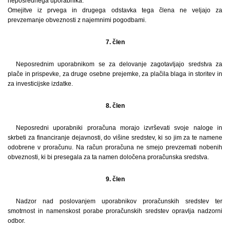
neposrednega uporabnika.
Omejitve iz prvega in drugega odstavka tega člena ne veljajo za
prevzemanje obveznosti z najemnimi pogodbami.
7. člen
Neposrednim uporabnikom se za delovanje zagotavljajo sredstva za
plače in prispevke, za druge osebne prejemke, za plačila blaga in storitev in
za investicijske izdatke.
8. člen
Neposredni uporabniki proračuna morajo izvrševati svoje naloge in
skrbeti za financiranje dejavnosti, do višine sredstev, ki so jim za te namene
odobrene v proračunu. Na račun proračuna ne smejo prevzemati nobenih
obveznosti, ki bi presegala za ta namen določena proračunska sredstva.
9. člen
Nadzor nad poslovanjem uporabnikov proračunskih sredstev ter
smotrnost in namenskost porabe proračunskih sredstev opravlja nadzorni
odbor.