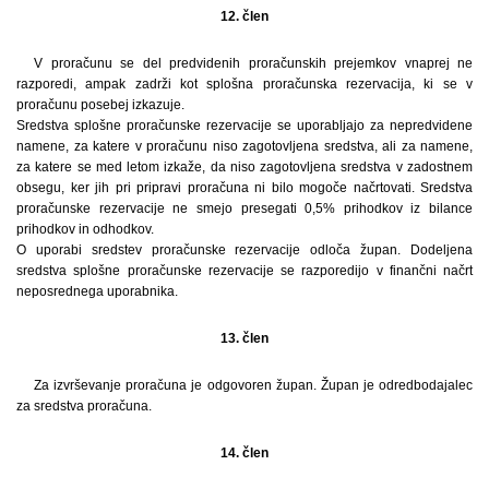
12. člen
V proračunu se del predvidenih proračunskih prejemkov vnaprej ne
razporedi, ampak zadrži kot splošna proračunska rezervacija, ki se v
proračunu posebej izkazuje.
Sredstva splošne proračunske rezervacije se uporabljajo za nepredvidene
namene, za katere v proračunu niso zagotovljena sredstva, ali za namene,
za katere se med letom izkaže, da niso zagotovljena sredstva v zadostnem
obsegu, ker jih pri pripravi proračuna ni bilo mogoče načrtovati. Sredstva
proračunske rezervacije ne smejo presegati 0,5% prihodkov iz bilance
prihodkov in odhodkov.
O uporabi sredstev proračunske rezervacije odloča župan. Dodeljena
sredstva splošne proračunske rezervacije se razporedijo v finančni načrt
neposrednega uporabnika.
13. člen
Za izvrševanje proračuna je odgovoren župan. Župan je odredbodajalec
za sredstva proračuna.
14. člen