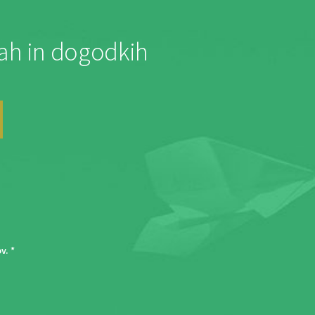
jah in dogodkih
ov
. *