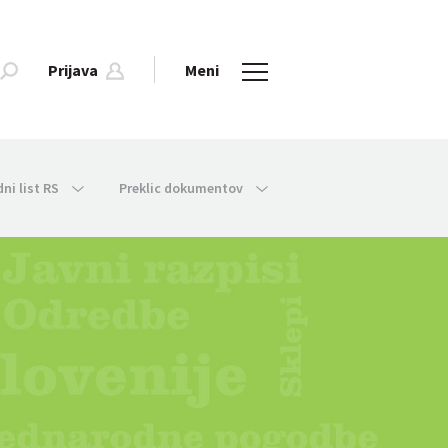
Prijava
Meni
dni list RS
Preklic dokumentov