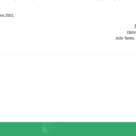
bra 2001.
Občin
Jože Tanko, un