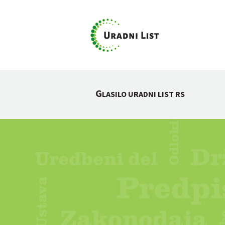
G
LASILO URADNI LIST RS