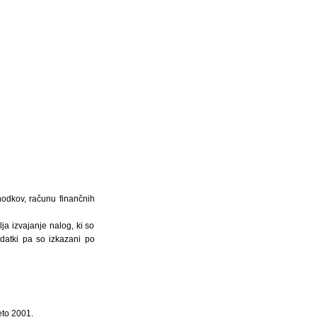
hodkov, računu finančnih
a izvajanje nalog, ki so
zdatki pa so izkazani po
eto 2001.