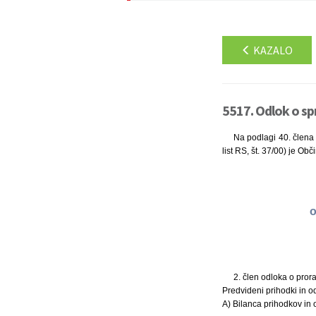
KAZALO
5517. Odlok o sp
Na podlagi 40. člena 
list RS, št. 37/00) je Ob
o
2. člen odloka o pror
Predvideni prihodki in o
A) Bilanca prihodkov in