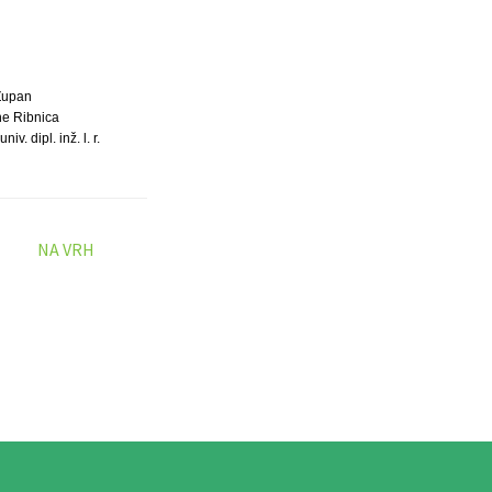
Župan
e Ribnica
iv. dipl. inž. l. r.
NA VRH