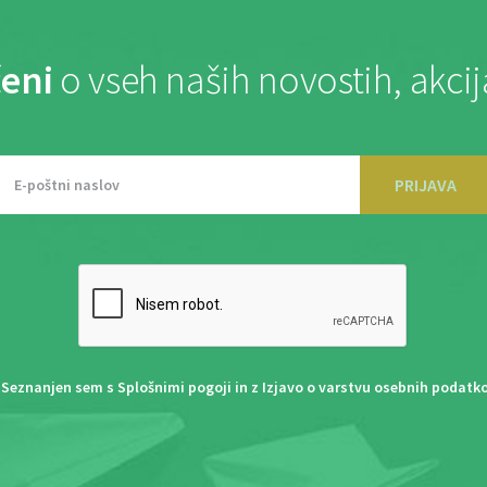
eni
o vseh naših novostih, akci
PRIJAVA
Seznanjen sem s
Splošnimi pogoji
in z
Izjavo o varstvu osebnih podatk