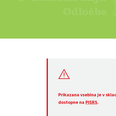
Prikazana vsebina je v skla
dostopne na
PISRS
.