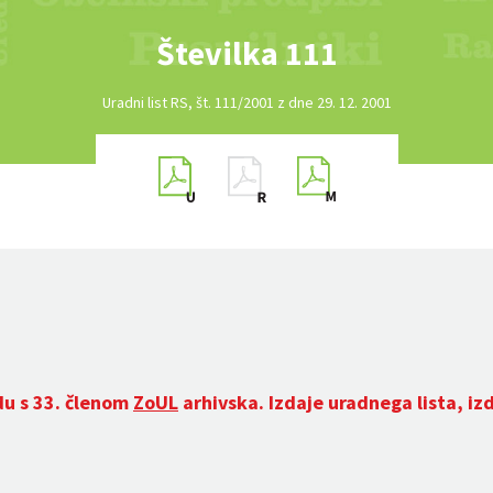
Številka 111
Uradni list RS, št. 111/2001 z dne 29. 12. 2001
du s 33. členom
ZoUL
arhivska. Izdaje uradnega lista, iz