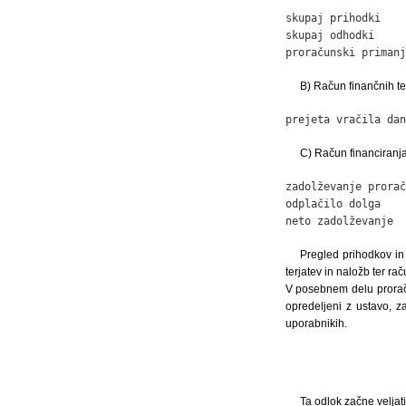
skupaj prihodki    
skupaj odhodki     
proračunski primanj
B) Račun finančnih te
prejeta vračila dan
C) Račun financiranja
zadolževanje prorač
odplačilo dolga

neto zadolževanje  
Pregled prihodkov in
terjatev in naložb ter ra
V posebnem delu proraču
opredeljeni z ustavo, z
uporabnikih.
Ta odlok začne veljat