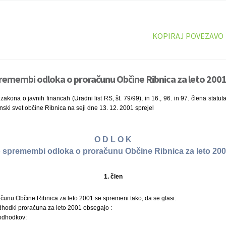
KOPIRAJ POVEZAVO
remembi odloka o proračunu Občine Ribnica za leto 2001
zakona o javnih financah (Uradni list RS, št. 79/99), in 16., 96. in 97. člena statu
činski svet občine Ribnica na seji dne 13. 12. 2001 sprejel
O D L O K
 spremembi odloka o proračunu Občine Ribnica za leto 20
1. člen
ačunu Občine Ribnica za leto 2001 se spremeni tako, da se glasi:
dhodki proračuna za leto 2001 obsegajo :
 odhodkov: