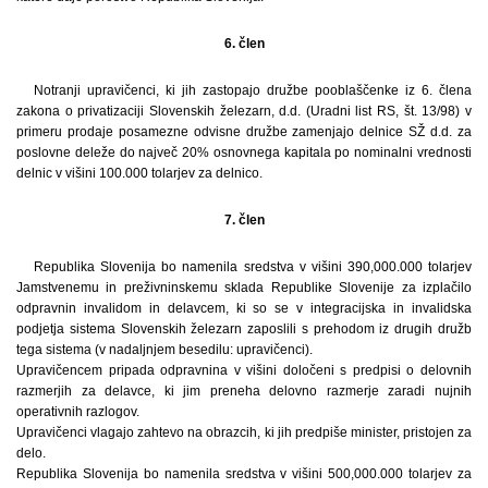
6. člen
Notranji upravičenci, ki jih zastopajo družbe pooblaščenke iz 6. člena
zakona o privatizaciji Slovenskih železarn, d.d. (Uradni list RS, št. 13/98) v
primeru prodaje posamezne odvisne družbe zamenjajo delnice SŽ d.d. za
poslovne deleže do največ 20% osnovnega kapitala po nominalni vrednosti
delnic v višini 100.000 tolarjev za delnico.
7. člen
Republika Slovenija bo namenila sredstva v višini 390,000.000 tolarjev
Jamstvenemu in preživninskemu sklada Republike Slovenije za izplačilo
odpravnin invalidom in delavcem, ki so se v integracijska in invalidska
podjetja sistema Slovenskih železarn zaposlili s prehodom iz drugih družb
tega sistema (v nadaljnjem besedilu: upravičenci).
Upravičencem pripada odpravnina v višini določeni s predpisi o delovnih
razmerjih za delavce, ki jim preneha delovno razmerje zaradi nujnih
operativnih razlogov.
Upravičenci vlagajo zahtevo na obrazcih, ki jih predpiše minister, pristojen za
delo.
Republika Slovenija bo namenila sredstva v višini 500,000.000 tolarjev za