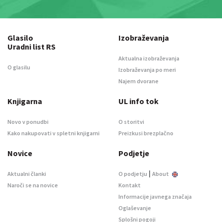
Glasilo
Izobraževanja
Uradni list RS
Aktualna izobraževanja
O glasilu
Izobraževanja po meri
Najem dvorane
Knjigarna
UL info tok
Novo v ponudbi
O storitvi
Kako nakupovati v spletni knjigarni
Preizkusi brezplačno
Novice
Podjetje
|
Aktualni članki
O podjetju
About
Naroči se na novice
Kontakt
Informacije javnega značaja
Oglaševanje
Splošni pogoji