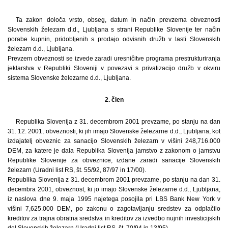
Ta zakon določa vrsto, obseg, datum in način prevzema obveznosti
Slovenskih železarn d.d., Ljubljana s strani Republike Slovenije ter način
porabe kupnin, pridobljenih s prodajo odvisnih družb v lasti Slovenskih
železarn d.d., Ljubljana.
Prevzem obveznosti se izvede zaradi uresničitve programa prestrukturiranja
jeklarstva v Republiki Sloveniji v povezavi s privatizacijo družb v okviru
sistema Slovenske železarne d.d., Ljubljana.
2. člen
Republika Slovenija z 31. decembrom 2001 prevzame, po stanju na dan
31. 12. 2001, obveznosti, ki jih imajo Slovenske železarne d.d., Ljubljana, kot
izdajatelj obveznic za sanacijo Slovenskih železarn v višini 248,716.000
DEM, za katere je dala Republika Slovenija jamstvo z zakonom o jamstvu
Republike Slovenije za obveznice, izdane zaradi sanacije Slovenskih
železarn (Uradni list RS, št. 55/92, 87/97 in 17/00).
Republika Slovenija z 31. decembrom 2001 prevzame, po stanju na dan 31.
decembra 2001, obveznost, ki jo imajo Slovenske železarne d.d., Ljubljana,
iz naslova dne 9. maja 1995 najetega posojila pri LBS Bank New York v
višini 7,625.000 DEM, po zakonu o zagotavljanju sredstev za odplačilo
kreditov za trajna obratna sredstva in kreditov za izvedbo nujnih investicijskih
del Slovenskih železarn (Uradni list RS, št. 70/94 in 13/95).