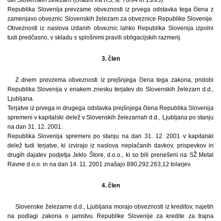
Republika Slovenija prevzame obveznosti iz prvega odstavka tega člena z
zamenjavo obveznic Slovenskih železarn za obveznice Republike Slovenije.
Obveznosti iz naslova izdanih obveznic lahko Republika Slovenija izpolni
tudi predčasno, v skladu s splošnimi pravili obligacijskih razmerij.
3. člen
Z dnem prevzema obveznosti iz prejšnjega člena tega zakona, pridobi
Republika Slovenija v enakem znesku terjatev do Slovenskih železarn d.d.,
Ljubljana.
Terjatve iz prvega in drugega odstavka prejšnjega člena Republika Slovenija
spremeni v kapitalski delež v Slovenskih železarnah d.d., Ljubljana po stanju
na dan 31. 12. 2001.
Republika Slovenija spremeni po stanju na dan 31. 12. 2001 v kapitalski
delež tudi terjatve, ki izvirajo iz naslova neplačanih davkov, prispevkov in
drugih dajatev podjetja Jeklo Štore, d.o.o., ki so bili prenešeni na SŽ Metal
Ravne d.o.o. in na dan 14. 11. 2001 znašajo 890,292.263,12 tolarjev.
4. člen
Slovenske železarne d.d., Ljubljana morajo obveznosti iz kreditov, najetih
na podlagi zakona o jamstvu Republike Slovenije za kredite za trajna