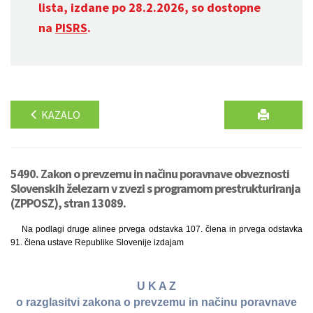
lista, izdane po 28.2.2026, so dostopne
na
PISRS
.
KAZALO
5490. Zakon o prevzemu in načinu poravnave obveznosti
Slovenskih železarn v zvezi s programom prestrukturiranja
(ZPPOSZ), stran 13089.
Na podlagi druge alinee prvega odstavka 107. člena in prvega odstavka
91. člena ustave Republike Slovenije izdajam
U K A Z
o razglasitvi zakona o prevzemu in načinu poravnave