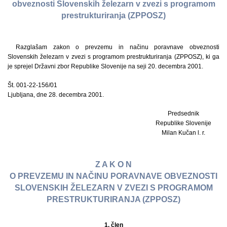
obveznosti Slovenskih železarn v zvezi s programom
prestrukturiranja (ZPPOSZ)
Razglašam zakon o prevzemu in načinu poravnave obveznosti
Slovenskih železarn v zvezi s programom prestrukturiranja (ZPPOSZ), ki ga
je sprejel Državni zbor Republike Slovenije na seji 20. decembra 2001.
Št. 001-22-156/01
Ljubljana, dne 28. decembra 2001.
Predsednik
Republike Slovenije
Milan Kučan l. r.
Z A K O N
O PREVZEMU IN NAČINU PORAVNAVE OBVEZNOSTI
SLOVENSKIH ŽELEZARN V ZVEZI S PROGRAMOM
PRESTRUKTURIRANJA (ZPPOSZ)
1. člen