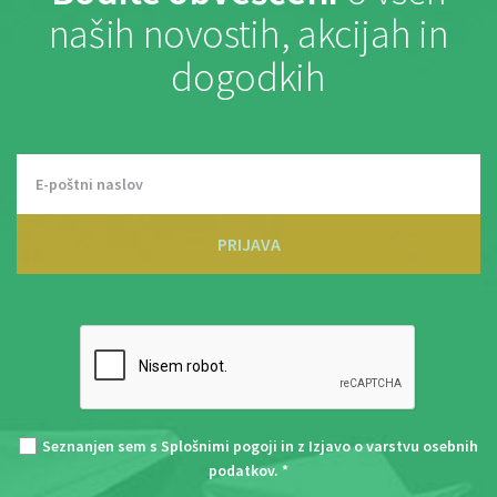
naših novostih, akcijah in
dogodkih
PRIJAVA
Seznanjen sem s
Splošnimi pogoji
in z
Izjavo o varstvu osebnih
podatkov
. *