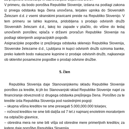
V primeru, da bodo poroštva Republike Slovenije, izdana na podlagi zakona
iz prvega odstavka tega člena unovčena, terjatev upnika do Slovenskih
Železarn d.d. z vsemi stranskimi pravicami preide na Republiko Slovenijo. V
tem primeru se lahko kupnina, pridobljena s prodajo odvisnih družb
Slovenskih železarn d.d., takoj ko zapade v plačilo, do višine do tedaj
unovčenih poroštev, vplača v državni proračun Republike Slovenije na
podlagi sklenjenih asignacijskih pogodb.
Asignacijske pogodbe iz prejšnjega odstavka sklenejo Republika Slovenija,
Slovenske železarne d.d., Ljubljana in kupci odvisnih družb oziroma banke,
preko katerih bodo nakazane kupnine iz prodaje odvisnih družb, najkasneje
ob sklenitvi posamezne pogodbe o prodaji odvisne družbe.
5. člen
Republika Slovenija daje Stanovanjskemu skladu Republike Slovenije
poroštvo za kredite, ki jih bo Stanovanjski sklad Republike Slovenije najel za
financiranje obveznosti iz drugega odstavka prejšnjega člena. Poroštvo za te
kredite izda Republika Slovenija pod naslednjimi pogoji:
– skupna višina kreditov ne sme presegati 5.000,000.000 tolarjev,
– ročnost kreditov ne sme biti daljša od 7 let z najmanj enoletnim moratorijem
na odplačilo glavnice,
– obrestna mera ne sme biti višja od obrestne mere primerljivih kreditov, za
katere daje poroštvo Republika Slovenija.