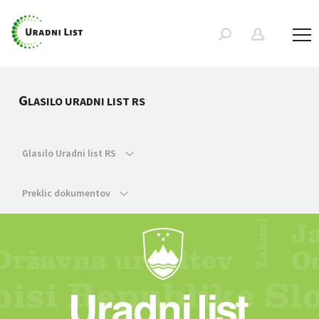
G
LASILO URADNI LIST RS
Glasilo Uradni list RS
Preklic dokumentov