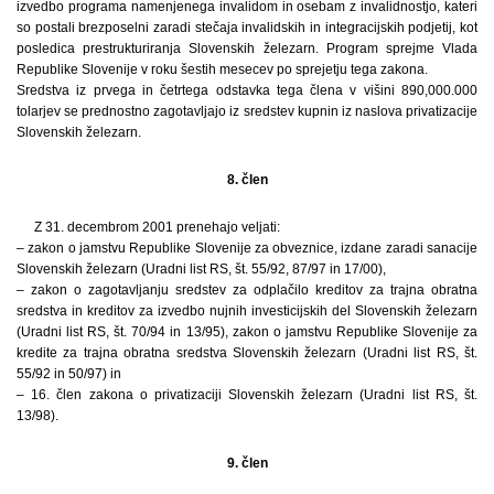
izvedbo programa namenjenega invalidom in osebam z invalidnostjo, kateri
so postali brezposelni zaradi stečaja invalidskih in integracijskih podjetij, kot
posledica prestrukturiranja Slovenskih železarn. Program sprejme Vlada
Republike Slovenije v roku šestih mesecev po sprejetju tega zakona.
Sredstva iz prvega in četrtega odstavka tega člena v višini 890,000.000
tolarjev se prednostno zagotavljajo iz sredstev kupnin iz naslova privatizacije
Slovenskih železarn.
8. člen
Z 31. decembrom 2001 prenehajo veljati:
– zakon o jamstvu Republike Slovenije za obveznice, izdane zaradi sanacije
Slovenskih železarn (Uradni list RS, št. 55/92, 87/97 in 17/00),
– zakon o zagotavljanju sredstev za odplačilo kreditov za trajna obratna
sredstva in kreditov za izvedbo nujnih investicijskih del Slovenskih železarn
(Uradni list RS, št. 70/94 in 13/95), zakon o jamstvu Republike Slovenije za
kredite za trajna obratna sredstva Slovenskih železarn (Uradni list RS, št.
55/92 in 50/97) in
– 16. člen zakona o privatizaciji Slovenskih železarn (Uradni list RS, št.
13/98).
9. člen