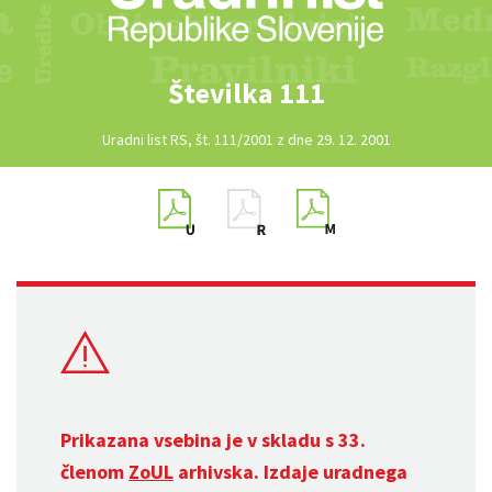
Številka 111
Uradni list RS, št. 111/2001 z dne 29. 12. 2001
Prikazana vsebina je v skladu s 33.
členom
ZoUL
arhivska. Izdaje uradnega