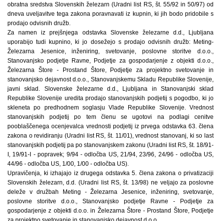
obratna sredstva Slovenskih železarn (Uradni list RS, št. 55/92 in 50/97) od
dneva uveljavitve tega zakona poravnavati iz kupnin, ki jih bodo pridobile s
prodajo odvisnih družb.
Za namen iz prejšnjega odstavka Slovenske železarne d.d., Ljubljana
uporabijo tudi kupnino, ki jo dosežejo s prodajo odvisnih družb: Meting-
Železarna Jesenice, inženiring, svetovanje, poslovne storitve d.o.o.,
Stanovanjsko podjetje Ravne, Podjetje za gospodarjenje z objekti d.o.o.,
Železarna Štore - Prostand Štore, Podjetje za projektno svetovanje in
stanovanjsko dejavnost d.o.o., Stanovanjskemu Skladu Republike Slovenije,
javni sklad. Slovenske železarne d.d., Ljubljana in Stanovanjski sklad
Republike Slovenije uredita prodajo stanovanjskih podjetij s pogodbo, ki jo
skleneta po predhodnem soglasju Vlade Republike Slovenije. Vrednost
stanovanjskih podjetij po tem členu se ugotovi na podlagi cenitve
pooblaščenega ocenjevalca vrednosti podjetij iz prvega odstavka 63. člena
zakona o revidiranju (Uradni list RS, št. 11/01), vrednost stanovanj, ki so last
stanovanjskih podjetij pa po stanovanjskem zakonu (Uradni list RS, št. 18/91-
I, 19/91-I - popravek; 9/94 - odločba US, 21/94, 23/96, 24/96 - odločba US,
44/96 - odločba US, 1/00, 1/00 - odločba US).
Upravičenja, ki izhajajo iz drugega odstavka 5. člena zakona o privatizaciji
Slovenskih železarn, d.d. (Uradni list RS, št. 13/98) ne veljajo za poslovne
deleže v družbah Meting - Železarna Jesenice, inženiring, svetovanje,
poslovne storitve d.o.o., Stanovanjsko podjetje Ravne - Podjetje za
gospodarjenje z objekti d.o.o. in Železarna Štore - Prostand Štore, Podjetje
za projektno svetovanje in stanovanjsko dejavnost d.o.o..