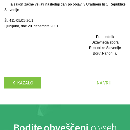
Ta zakon začne veljati naslednji dan po objavi v Uradnem listu Republike
Slovenije.
Št. 411-05/01-20/1
Ljubljana, dne 20. decembra 2001.
Predsednik
Državnega zbora
Republike Slovenije
Borut Pahor l. r.
KAZALO
NA VRH
Bodite obveščeni
o vseh