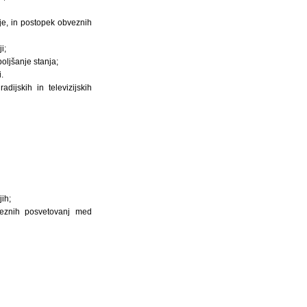
je, in postopek obveznih
i;
oljšanje stanja;
.
ijskih in televizijskih
ih;
veznih posvetovanj med