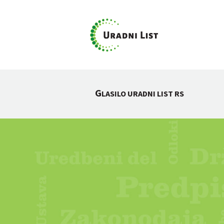
G
LASILO URADNI LIST RS