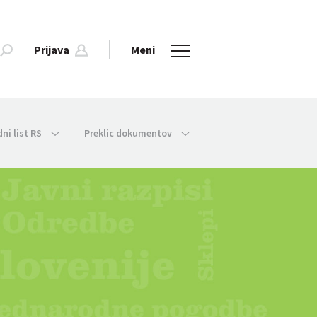
Prijava
Meni
dni list RS
Preklic dokumentov