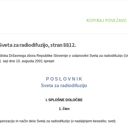
KOPIRAJ POVEZAVO
veta za radiodifuzijo, stran 8812.
dloka Državnega zbora Republike Slovenije o ustanovitvi Sveta za radiodifuzijo (Urad
1. seji dne 10. avgusta 2001 sprejel
P O S L O V N I K
Sveta za radiodifuzijo
I. SPLOŠNE DOLOČBE
1. člen
anizacijo in način dela Sveta za radiodifuzijo (v nadaljnjem besedilu: svet).