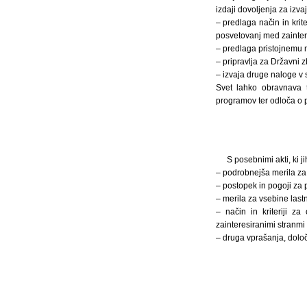
izdaji dovoljenja za izvaj
– predlaga način in kri
posvetovanj med zaintere
– predlaga pristojnemu mi
– pripravlja za Državni z
– izvaja druge naloge v 
Svet lahko obravnava t
programov ter odloča o p
S posebnimi akti, ki j
– podrobnejša merila za 
– postopek in pogoji za
– merila za vsebine lastn
– način in kriteriji 
zainteresiranimi stranmi
– druga vprašanja, dolo