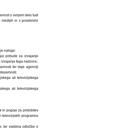
avnost o svojem delu tudi
v medijih in s posebnimi
nje naloge:
ija) pobude za izvajanje
 izvajanja tega nadzora;
avnosti ter daje agenciji
dejavnosti;
skega ali televizijskega
skega ali televizijskega
k in pogoje za pridobitev
n televizijskih programov
e, ter vsebina odločbe o