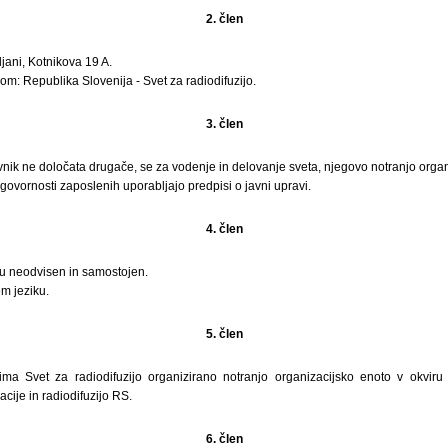
2. člen
jani, Kotnikova 19 A.
om: Republika Slovenija - Svet za radiodifuzijo.
3. člen
vnik ne določata drugače, se za vodenje in delovanje sveta, njegovo notranjo organi
dgovornosti zaposlenih uporabljajo predpisi o javni upravi.
4. člen
lu neodvisen in samostojen.
m jeziku.
5. člen
ma Svet za radiodifuzijo organizirano notranjo organizacijsko enoto v okviru 
cije in radiodifuzijo RS.
6. člen