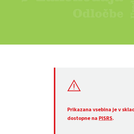
Prikazana vsebina je v skla
dostopne na
PISRS
.