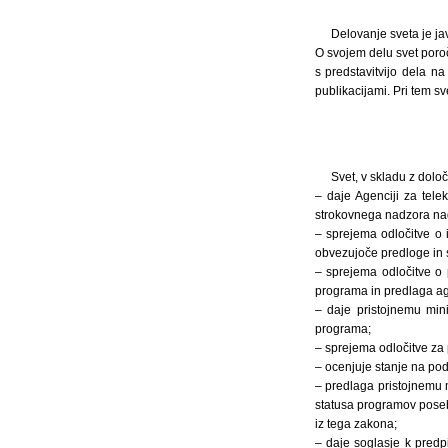
Delovanje sveta je ja
O svojem delu svet poroč
s predstavitvijo dela n
publikacijami. Pri tem s
Svet, v skladu z določ
– daje Agenciji za tele
strokovnega nadzora nad 
– sprejema odločitve o i
obvezujoče predloge in so
– sprejema odločitve o 
programa in predlaga age
– daje pristojnemu mini
programa;
– sprejema odločitve za
– ocenjuje stanje na podr
– predlaga pristojnemu m
statusa programov posebn
iz tega zakona;
– daje soglasje k predp