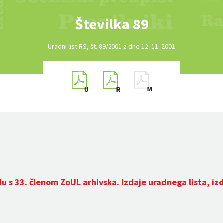
Številka 89
Uradni list RS, št. 89/2001 z dne 12. 11. 2001
du s 33. členom
ZoUL
arhivska. Izdaje uradnega lista, iz