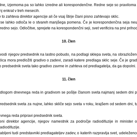
dne, izjemoma pa so lahko izredne ali korespondenčne. Redne seje so praviloma
nj enkrat v treh mesecih.
 to zahteva direktor agencije ali če vsaj štirje člani pisno zahtevajo sklic.
 se lahko odloča le o stvareh manjšega pomena. Če je korespondenčna seja neus
redno sejo. Odločitve, sprejete na korespondenčni seji, svet verificira na prvi prihodn
10. člen
n vodi njegov predsednik na lastno pobudo, na podlagi sklepa sveta, na obrazložen
klica mora predložiti gradivo o zadevi, zaradi katere predlaga sklic seje. Če je gra
o predsednik sveta tako gradivo zavrne in zahteva od predlagatelja, da ga dopolni.
11. člen
redlogom dnevnega reda in gradivom se pošlje članom sveta najmanj sedem dni 
 predsednik sveta za nujne, lahko skliče sejo sveta v roku, krajšem od sedem dni, tu
evnega reda pripravi predsednik sveta.
ni direktor agencije, njegov namestnik za področje radiodifuzije in minister 
diodifuzije.
abljeni tudi predstavniki predlagateljev zadev, o katerih razpravlja svet, udeleže