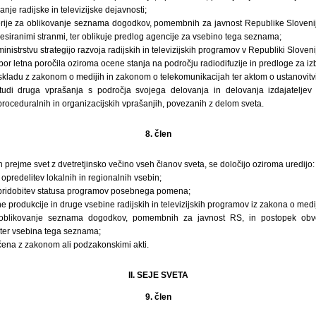
anje radijske in televizijske dejavnosti;
terije za oblikovanje seznama dogodkov, pomembnih za javnost Republike Sloveni
siranimi stranmi, ter oblikuje predlog agencije za vsebino tega seznama;
nistrstvu strategijo razvoja radijskih in televizijskih programov v Republiki Slovenij
bor letna poročila oziroma ocene stanja na področju radiodifuzije in predloge za izb
skladu z zakonom o medijih in zakonom o telekomunikacijah ter aktom o ustanovitvi
udi druga vprašanja s področja svojega delovanja in delovanja izdajateljev rad
roceduralnih in organizacijskih vprašanjih, povezanih z delom sveta.
8. člen
ih prejme svet z dvetretjinsko večino vseh članov sveta, se določijo oziroma uredijo:
opredelitev lokalnih in regionalnih vsebin;
 pridobitev statusa programov posebnega pomena;
e produkcije in druge vsebine radijskih in televizijskih programov iz zakona o medij
za oblikovanje seznama dogodkov, pomembnih za javnost RS, in postopek ob
 ter vsebina tega seznama;
čena z zakonom ali podzakonskimi akti.
II. SEJE SVETA
9. člen