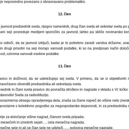
delo je neposredno povezano z obravnavano problematiko.
12. člen
javnost predsednik sveta, njegov namestnik, drug član sveta ali sekretar sveta po 
ani seji posreduje medijem sporočilo za javnost, lahko pa skliče novinarsko ko
o odloči, da se javnost izključi, kadar je to potrebno zaradi varstva državne, ura
in drugi prisotni na seji morajo varovati podatke, ki so na predpisan način dolo
nost, oziroma varovati osebne podatke.
13. člen
avico in dolžnost, da se udeležujejo sej sveta. V primeru, da se iz objektivnih
pravočasno obvestiti predsednika ali sekretarja sveta.
sednik in člani sveta pravico do povračila stroškov in nagrade v skladu s VI. toč
anovitvi Sveta za radiodifuzijo.
sorazmerna obsegu opravljenega dela, znaša za člane največ do višine neto znesk
dogovorjene s kolektivno pogodbo za negospodarske dejavnosti, in za predsednika n
rije za določanje višine nagrad, članom sveta pripada:
mesečnih in izrednih sejah..... cela mesečna nagrada;
sečne seje ni ali se član seje ne udeleži....... polovica mesečne nagrade.