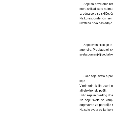
Seje so praviloma re
mora sklicati sejo najma
Izredna seja se skliče, če
Na korespondenčni seji
uvrsti na prvo naslednjo 
Seje sveta sklicuje i
agencije. Predlagatelj s
sveta pomanjkljivo, lahk
Sklic seje sveta s p
sejo.
V primerih, ki jih oceni
ali elektronski pošti.
Sklic seje in predlog dn
Na seje sveta so vablje
odgovoren za področje ra
Na sejo sveta so lahko v