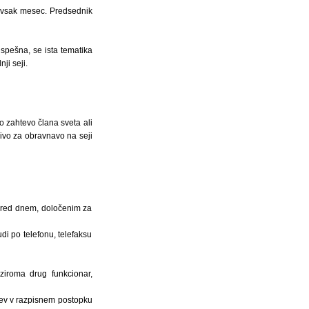
 vsak mesec. Predsednik
pešna, se ista tematika
ji seji.
o zahtevo člana sveta ali
divo za obravnavo na seji
pred dnem, določenim za
di po telefonu, telefaksu
oziroma drug funkcionar,
ncev v razpisnem postopku