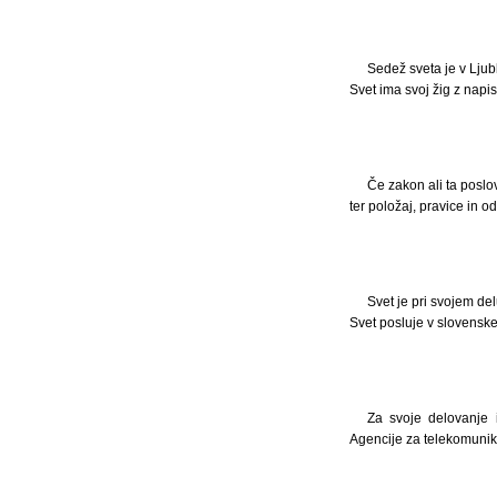
Sedež sveta je v Ljubl
Svet ima svoj žig z napis
Če zakon ali ta poslo
ter položaj, pravice in o
Svet je pri svojem de
Svet posluje v slovenske
Za svoje delovanje i
Agencije za telekomunika