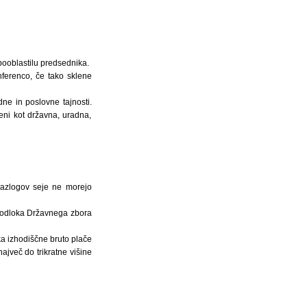
pooblastilu predsednika.
nferenco, če tako sklene
dne in poslovne tajnosti.
čeni kot državna, uradna,
 razlogov seje ne morejo
ko odloka Državnega zbora
a izhodiščne bruto plače
ajveč do trikratne višine