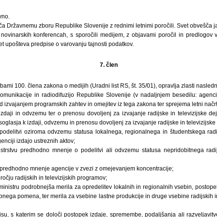
vno.
a Državnemu zboru Republike Slovenije z rednimi letnimi poročili. Svet obvešča j
a novinarskih konferencah, s sporočili medijem, z objavami poročil in predlogov 
vet upošteva predpise o varovanju tajnosti podatkov.
7. člen
bami 100. člena zakona o medijih (Uradni list RS, št. 35/01), opravlja zlasti nasled
komunikacije in radiodifuzijo Republike Slovenije (v nadaljnjem besedilu: agenc
izvajanjem programskih zahtev in omejitev iz tega zakona ter sprejema letni načrt
zdaji in odvzemu ter o prenosu dovoljenj za izvajanje radijske in televizijske dej
glasja k izdaji, odvzemu in prenosu dovoljenj za izvajanje radijske in televizijske 
podelitvi oziroma odvzemu statusa lokalnega, regionalnega in študentskega radij
nciji izdajo ustreznih aktov;
strstvu predhodno mnenje o podelitvi ali odvzemu statusa nepridobitnega radij
 predhodno mnenje agencije v zvezi z omejevanjem koncentracije;
očju radijskih in televizijskih programov;
inistru podrobnejša merila za opredelitev lokalnih in regionalnih vsebin, postope
ega pomena, ter merila za vsebine lastne produkcije in druge vsebine radijskih i
isu, s katerim se določi postopek izdaje, spremembe, podaljšanja ali razveljavitv