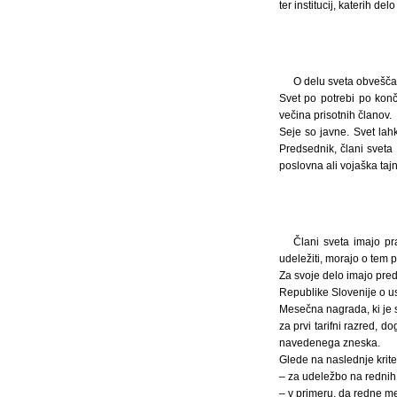
ter institucij, katerih 
O delu sveta obvešča 
Svet po potrebi po konč
večina prisotnih članov.
Seje so javne. Svet lahk
Predsednik, člani sveta 
poslovna ali vojaška taj
Člani sveta imajo pr
udeležiti, morajo o tem 
Za svoje delo imajo pred
Republike Slovenije o ust
Mesečna nagrada, ki je 
za prvi tarifni razred, 
navedenega zneska.
Glede na naslednje krite
– za udeležbo na rednih 
– v primeru, da redne me