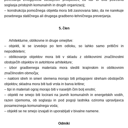
soglasja pristojnih komunalnih in drugih organizacij;
– konstrukcija pomožnega objekta mora biti zasnovana tako, da ne narekuje
posebnega statičnega ali drugega gradbeno-tehničnega preverjanja.
5. člen
Arhitekturne, oblikovne in druge omejitve:
– objekti, ki se izvedejo po tem odloku, so lahko samo pritlični in
nepodkleteni;
– oblikovanje objektov mora biti v skladu z oblikovnimi značilnostmi
obstoječih objektov in avtohtone arhitekture;
– izbor gradbenega materiala mora slediti krajinskim in oblikovnim
značilnostim območja;
– nakloni streh in smeri slemena morajo biti prilagojeni streham obstoječih
objektov, skladna mora biti tudi vrsta in barva kritine;
– tipi in materiali ograj morajo biti v naseljih čim bolj enotni;
– objekti ne smejo biti locirani na javnih komunalnih in energetskih vodih,
razen izjemoma, ob soglasju in pod pogoji lastnika oziroma upravljavca
posameznega komunalnega voda;
– objekti se ne smejo izvajati in uporabljati v bivalne namene.
Odmiki