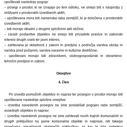
upoštevati naslednje pogoje:
– posegi v prostor, ki se izvajajo po tem odloku, ne smejo biti v nasprotju z
rešitvami v prostorskih izvedbenih aktih;
– upoštevana mora biti namenska raba zemljišč, ki je določena v prostorskih
izvedbenih aktih;
– biti morajo skladni z drugimi splošnimi akti občine;
– zaradi postavitve objektov ne smejo biti prizadete pravice in zakonski
interesi drugih oseb ter javni interes;
– zahtevana je skladnost z zakoni in predpisi s področja varstva okolja in
varstva pred požarom, varstva naravne in kulturne dediščine;
– upoštevani morajo biti zdravstveni, vodnogospodarski in obrambno-
tehnični predpisi in zakoni.
Omejitve
4. člen
Pri izvedbi pomožnih objektov in naprav ter posegov v prostor morajo biti
upoštevane naslednje splošne omejitve:
– izvedba navedenih posegov ne sme poslabšati pogojev rabe zemljišč,
sosednjih objektov in naprav;
– izvedba navedenih posegov ne sme zahtevati novih trajnih komunalnih in
drugih priključkov na javne komunalne objekte in naprave, niti takega
povečanja zmogljivosti obstoječih priključkov, za kar bi bila potrebna