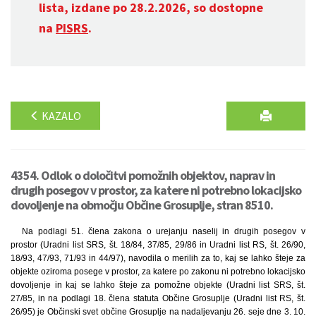
lista, izdane po 28.2.2026, so dostopne
na
PISRS
.
KAZALO
4354. Odlok o določitvi pomožnih objektov, naprav in
drugih posegov v prostor, za katere ni potrebno lokacijsko
dovoljenje na območju Občine Grosuplje, stran 8510.
Na podlagi 51. člena zakona o urejanju naselij in drugih posegov v
prostor (Uradni list SRS, št. 18/84, 37/85, 29/86 in Uradni list RS, št. 26/90,
18/93, 47/93, 71/93 in 44/97), navodila o merilih za to, kaj se lahko šteje za
objekte oziroma posege v prostor, za katere po zakonu ni potrebno lokacijsko
dovoljenje in kaj se lahko šteje za pomožne objekte (Uradni list SRS, št.
27/85, in na podlagi 18. člena statuta Občine Grosuplje (Uradni list RS, št.
26/95) je Občinski svet občine Grosuplje na nadaljevanju 26. seje dne 3. 10.