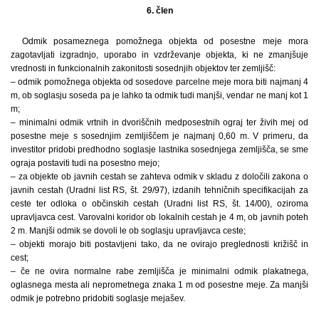
6. člen
Odmik posameznega pomožnega objekta od posestne meje mora
zagotavljati izgradnjo, uporabo in vzdrževanje objekta, ki ne zmanjšuje
vrednosti in funkcionalnih zakonitosti sosednjih objektov ter zemljišč:
– odmik pomožnega objekta od sosedove parcelne meje mora biti najmanj 4
m, ob soglasju soseda pa je lahko ta odmik tudi manjši, vendar ne manj kot 1
m;
– minimalni odmik vrtnih in dvoriščnih medposestnih ograj ter živih mej od
posestne meje s sosednjim zemljiščem je najmanj 0,60 m. V primeru, da
investitor pridobi predhodno soglasje lastnika sosednjega zemljišča, se sme
ograja postaviti tudi na posestno mejo;
– za objekte ob javnih cestah se zahteva odmik v skladu z določili zakona o
javnih cestah (Uradni list RS, št. 29/97), izdanih tehničnih specifikacijah za
ceste ter odloka o občinskih cestah (Uradni list RS, št. 14/00), oziroma
upravljavca cest. Varovalni koridor ob lokalnih cestah je 4 m, ob javnih poteh
2 m. Manjši odmik se dovoli le ob soglasju upravljavca ceste;
– objekti morajo biti postavljeni tako, da ne ovirajo preglednosti križišč in
cest;
– če ne ovira normalne rabe zemljišča je minimalni odmik plakatnega,
oglasnega mesta ali neprometnega znaka 1 m od posestne meje. Za manjši
odmik je potrebno pridobiti soglasje mejašev.