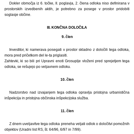
Dokler območja iz 6. točke, II. poglavja, 2. člena odloka niso definirana v
prostorskih izvedbenih aktih, je potrebno za posege v prostor pridobiti
soglasje občine.
III. KONČNA DOLOČILA
9. člen
Investitor, ki namerava posegati v prostor skladno z določili tega odloka,
mora pred pričetkom del le-ta priglasiti.
Zahtevki, ki so bili pri Upravni enoti Grosuplje vloženi pred sprejetjem tega
odloka, se rešujejo po veljavnem odloku.
10. člen
Nadzorstvo nad izvajanjem tega odloka opravlja pristojna urbanistična
inšpekcija in pristojna občinska inšpekcijska služba.
11. člen
Z dnem uveljavitve tega odloka preneha veljati odlok o določitvi pomožnih
objektov (Uradni list RS, št. 64/96, 6/97 in 7/99).