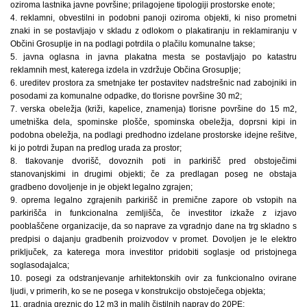
oziroma lastnika javne površine; prilagojene tipologiji prostorske enote;
4. reklamni, obvestilni in podobni panoji oziroma objekti, ki niso prometni
znaki in se postavljajo v skladu z odlokom o plakatiranju in reklamiranju v
Občini Grosuplje in na podlagi potrdila o plačilu komunalne takse;
5. javna oglasna in javna plakatna mesta se postavljajo po katastru
reklamnih mest, katerega izdela in vzdržuje Občina Grosuplje;
6. ureditev prostora za smetnjake ter postavitev nadstrešnic nad zabojniki in
posodami za komunalne odpadke, do tlorisne površine 30 m2;
7. verska obeležja (križi, kapelice, znamenja) tlorisne površine do 15 m2,
umetniška dela, spominske plošče, spominska obeležja, doprsni kipi in
podobna obeležja, na podlagi predhodno izdelane prostorske idejne rešitve,
ki jo potrdi župan na predlog urada za prostor;
8. tlakovanje dvorišč, dovoznih poti in parkirišč pred obstoječimi
stanovanjskimi in drugimi objekti; če za predlagan poseg ne obstaja
gradbeno dovoljenje in je objekt legalno zgrajen;
9. oprema legalno zgrajenih parkirišč in premične zapore ob vstopih na
parkirišča in funkcionalna zemljišča, če investitor izkaže z izjavo
pooblaščene organizacije, da so naprave za vgradnjo dane na trg skladno s
predpisi o dajanju gradbenih proizvodov v promet. Dovoljen je le elektro
priključek, za katerega mora investitor pridobiti soglasje od pristojnega
soglasodajalca;
10. posegi za odstranjevanje arhitektonskih ovir za funkcionalno ovirane
ljudi, v primerih, ko se ne posega v konstrukcijo obstoječega objekta;
11. gradnja greznic do 12 m3 in malih čistilnih naprav do 20PE;