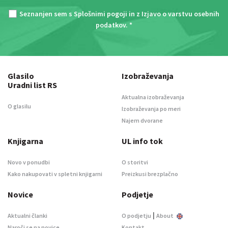
Seznanjen sem s
Splošnimi pogoji
in z
Izjavo o varstvu osebnih
podatkov
. *
Glasilo
Izobraževanja
Uradni list RS
Aktualna izobraževanja
O glasilu
Izobraževanja po meri
Najem dvorane
Knjigarna
UL info tok
Novo v ponudbi
O storitvi
Kako nakupovati v spletni knjigarni
Preizkusi brezplačno
Novice
Podjetje
|
Aktualni članki
O podjetju
About
Naroči se na novice
Kontakt