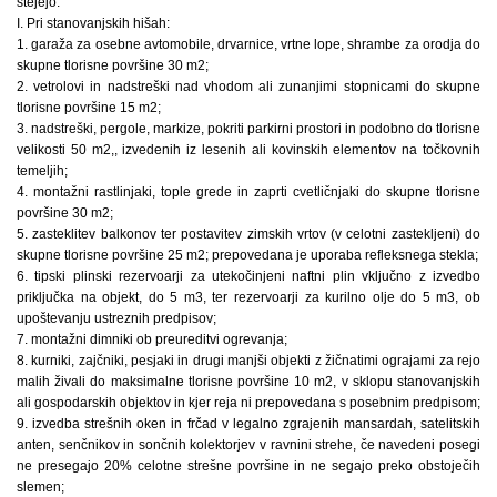
štejejo:
I. Pri stanovanjskih hišah:
1. garaža za osebne avtomobile, drvarnice, vrtne lope, shrambe za orodja do
skupne tlorisne površine 30 m2;
2. vetrolovi in nadstreški nad vhodom ali zunanjimi stopnicami do skupne
tlorisne površine 15 m2;
3. nadstreški, pergole, markize, pokriti parkirni prostori in podobno do tlorisne
velikosti 50 m2,, izvedenih iz lesenih ali kovinskih elementov na točkovnih
temeljih;
4. montažni rastlinjaki, tople grede in zaprti cvetličnjaki do skupne tlorisne
površine 30 m2;
5. zasteklitev balkonov ter postavitev zimskih vrtov (v celotni zastekljeni) do
skupne tlorisne površine 25 m2; prepovedana je uporaba refleksnega stekla;
6. tipski plinski rezervoarji za utekočinjeni naftni plin vključno z izvedbo
priključka na objekt, do 5 m3, ter rezervoarji za kurilno olje do 5 m3, ob
upoštevanju ustreznih predpisov;
7. montažni dimniki ob preureditvi ogrevanja;
8. kurniki, zajčniki, pesjaki in drugi manjši objekti z žičnatimi ograjami za rejo
malih živali do maksimalne tlorisne površine 10 m2, v sklopu stanovanjskih
ali gospodarskih objektov in kjer reja ni prepovedana s posebnim predpisom;
9. izvedba strešnih oken in frčad v legalno zgrajenih mansardah, satelitskih
anten, senčnikov in sončnih kolektorjev v ravnini strehe, če navedeni posegi
ne presegajo 20% celotne strešne površine in ne segajo preko obstoječih
slemen;