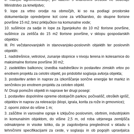
Ministrstvo za kmetijstvo;
9. lope za vrtno orodje na območjih, ki so na podlagi prostorske
dokumentacije opredeljene kot cone za vrtičkarstvo, do skupne tlorisne
površine 15 m2, brez priključkov na komunalne vode;
10. sušilnice za sadje in lope za žganjekuho do 10 m2 tlorisne površine,
sušilnice za zelišča do 15 m2 tlorisne površine, v sklopu gospodarskih
objektov.
III. Pri večstanovanjskih in stanovanjsko-poslovnih objektih ter poslovnih
objektih:
1. nadstrešnice, vetrolovi, zunanje stopnice v nivoju terena in kolesarnice do
maksimalne tlorisne površine 30 m2;
2. zasteklitev balkonov, izvedba nadstreškov in postavitev zimskih vrtov po
enotnem projektu za celotni objekt, po pridobitvi soglasja avtorja objekta;
3. postavitev anten in naprav za izkoriščanje sončne energije ter markiz in
senčnikov po enotnem projektu za celoten objekt.
IV. Drugi pomožni objekti in naprave ter drugi posegi:
1. postavitev dopolnilne opreme obstoječih parkov, počivališč, otroških igrišč,
objektov in naprav za rekreacijo (klopi, igrala, korita za rože in grmovnice);
2. oporni zidovi do višine 1 m;
3. zaščitne in varovalne ograje k izključno poslovnim, obrtnim, industrijskim
in komunalnim objektom, do višine 2,5 m, od roba utrjenega zemljišča
odmaknjene in visoke toliko, da je zagotovljena preglednost v skladu s
tehničnimi specifikacijami za ceste, v soglasju in ob pogojih upravljalca