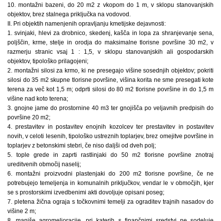
10. montažni bazeni, do 20 m2 z vkopom do 1 m, v sklopu stanovanjskih
objektov, brez stalnega priključka na vodovod.
II. Pri objektih namenjenih opravljanju kmetijske dejavnosti:
1. svinjaki, hlevi za drobnico, skedenj, kašča in lopa za shranjevanje sena,
poljščin, krme, stelje in orodja do maksimalne tlorisne površine 30 m2, v
razmerju stranic vsaj 1 : 1,5, v sklopu stanovanjskih ali gospodarskih
objektov, tipološko prilagojeni;
2. montažni silosi za krmo, ki ne presegajo višine sosednjih objektov; pokriti
silosi do 35 m2 skupne tlorisne površine, višina korita ne sme presegati kote
terena za več kot 1,5 m; odprti silosi do 80 m2 tlorisne površine in do 1,5 m
višine nad koto terena;
3. gnojne jame do prostornine 40 m3 ter gnojišča po veljavnih predpisih do
površine 20 m2;
4. prestavitev in postavitev enojnih kozolcev ter prestavitev in postavitev
novih, v celoti lesenih, tipološko ustreznih toplarjev, brez omejitve površine in
toplarjev z betonskimi stebri, če niso daljši od dveh polj;
5. tople grede in zaprti rastlinjaki do 50 m2 tlorisne površine znotraj
ureditvenih območij naselij;
6. montažni proizvodni plastenjaki do 200 m2 tlorisne površine, če ne
potrebujejo temeljenja in komunalnih priključkov, vendar le v območjih, kjer
se s prostorskimi izvedbenimi akti dovoljuje opisani poseg;
7. pletena žična ograja s točkovnimi temelji za ograditev trajnih nasadov do
višine 2 m;
8. manjše agromelioracije, pri katerih s finančnimi sredstvi ne sodeluje