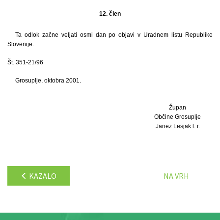
12. člen
Ta odlok začne veljati osmi dan po objavi v Uradnem listu Republike
Slovenije.
Št. 351-21/96
Grosuplje, oktobra 2001.
Župan
Občine Grosuplje
Janez Lesjak l. r.
KAZALO
NA VRH