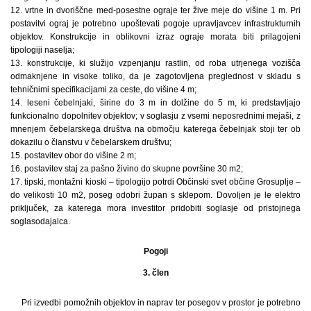
12. vrtne in dvoriščne med-posestne ograje ter žive meje do višine 1 m. Pri
postavitvi ograj je potrebno upoštevati pogoje upravljavcev infrastrukturnih
objektov. Konstrukcije in oblikovni izraz ograje morata biti prilagojeni
tipologiji naselja;
13. konstrukcije, ki služijo vzpenjanju rastlin, od roba utrjenega vozišča
odmaknjene in visoke toliko, da je zagotovljena preglednost v skladu s
tehničnimi specifikacijami za ceste, do višine 4 m;
14. leseni čebelnjaki, širine do 3 m in dolžine do 5 m, ki predstavljajo
funkcionalno dopolnitev objektov; v soglasju z vsemi neposrednimi mejaši, z
mnenjem čebelarskega društva na območju katerega čebelnjak stoji ter ob
dokazilu o članstvu v čebelarskem društvu;
15. postavitev obor do višine 2 m;
16. postavitev staj za pašno živino do skupne površine 30 m2;
17. tipski, montažni kioski – tipologijo potrdi Občinski svet občine Grosuplje –
do velikosti 10 m2, poseg odobri župan s sklepom. Dovoljen je le elektro
priključek, za katerega mora investitor pridobiti soglasje od pristojnega
soglasodajalca.
Pogoji
3. člen
Pri izvedbi pomožnih objektov in naprav ter posegov v prostor je potrebno