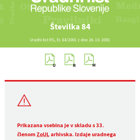
Številka 84
Uradni list RS, št. 84/2001 z dne 26. 10. 2001
Prikazana vsebina je v skladu s 33.
členom
ZoUL
arhivska. Izdaje uradnega