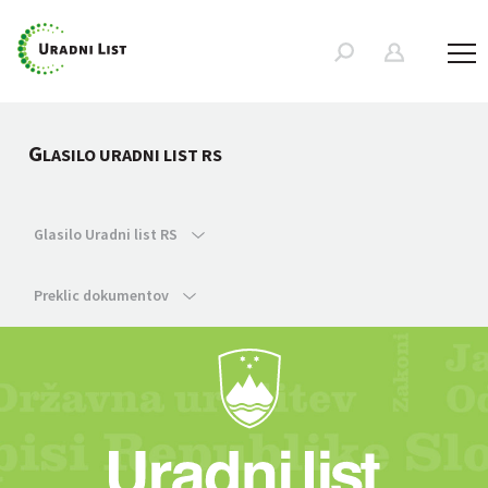
G
LASILO URADNI LIST RS
Glasilo Uradni list RS
Preklic dokumentov