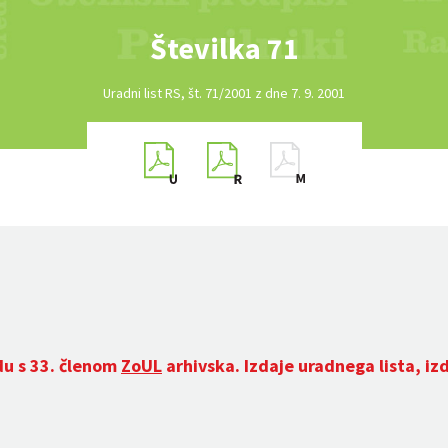
Številka 71
Uradni list RS, št. 71/2001 z dne 7. 9. 2001
du s 33. členom
ZoUL
arhivska. Izdaje uradnega lista, iz