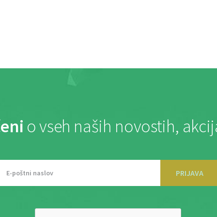
eni
o vseh naših novostih, akci
PRIJAVA