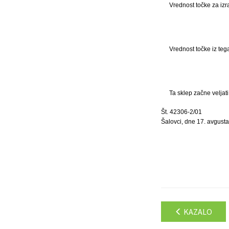
Vrednost točke za iz
Vrednost točke iz teg
Ta sklep začne veljat
Št. 42306-2/01
Šalovci, dne 17. avgust
KAZALO