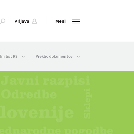
Prijava
Meni
dni list RS
Preklic dokumentov