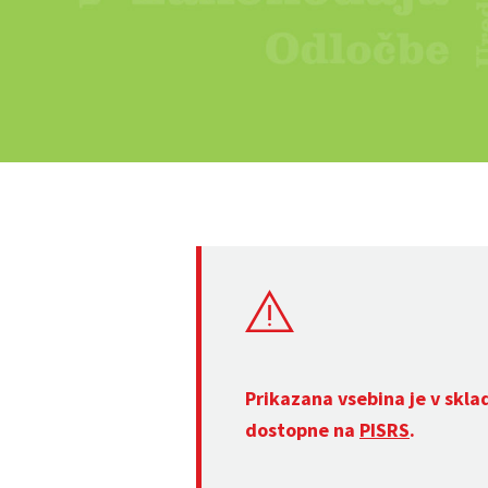
Prikazana vsebina je v skla
dostopne na
PISRS
.