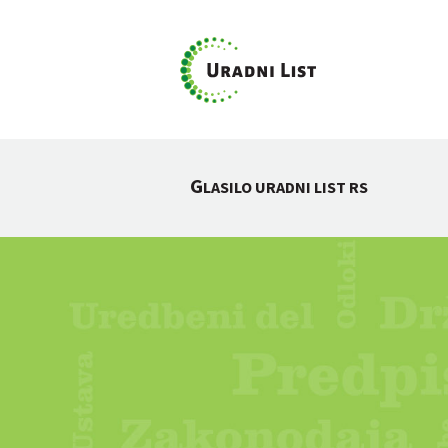
G
LASILO URADNI LIST RS