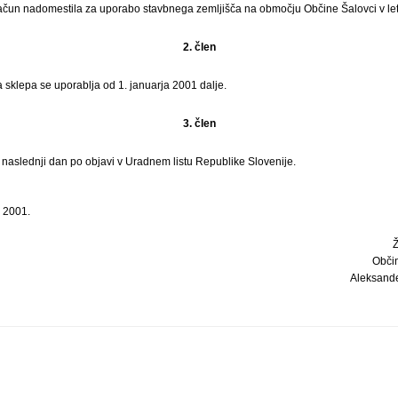
račun nadomestila za uporabo stavbnega zemljišča na območju Občine Šalovci v le
2. člen
a sklepa se uporablja od 1. januarja 2001 dalje.
3. člen
i naslednji dan po objavi v Uradnem listu Republike Slovenije.
a 2001.
Obči
Aleksande