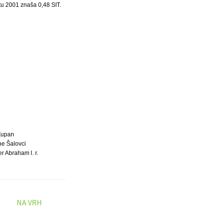
tu 2001 znaša 0,48 SIT.
Župan
ne Šalovci
r Abraham l. r.
NA VRH