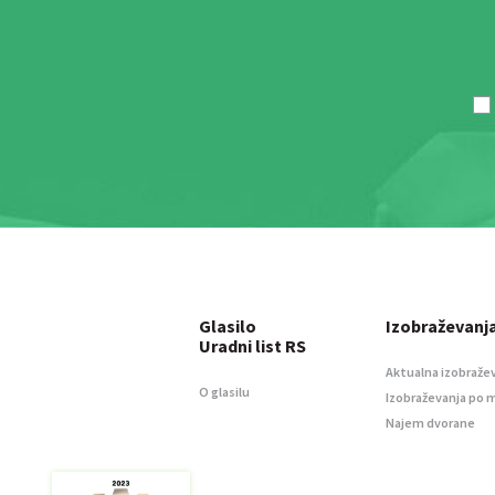
Glasilo
Izobraževanj
Uradni list RS
Aktualna izobraže
O glasilu
Izobraževanja po 
Najem dvorane