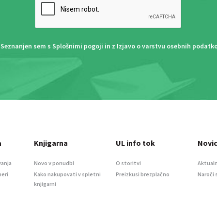
Seznanjen sem s
Splošnimi pogoji
in z
Izjavo o varstvu osebnih podatk
a
Knjigarna
UL info tok
Novi
vanja
Novo v ponudbi
O storitvi
Aktualn
meri
Kako nakupovati v spletni
Preizkusi brezplačno
Naroči 
knjigarni