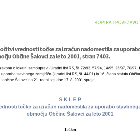
KOPIRAJ POVEZAVO
ločitvi vrednosti točke za izračun nadomestila za upora
očju Občine Šalovci za leto 2001, stran 7403.
akona o lokalni samoupravi (Uradni list RS, št. 72/93, 57/94, 14/95, 26/97, 70/97, 
uporabo stavbnega zemljišča (Uradni list RS, št. 44/01) in 16. člena statuta Občine
et občine Šalovci na 21. redni seji dne 17. 8. 2001 sprejel
S K L E P
rednosti točke za izračun nadomestila za uporabo stavbneg
območju Občine Šalovci za leto 2001
1. člen