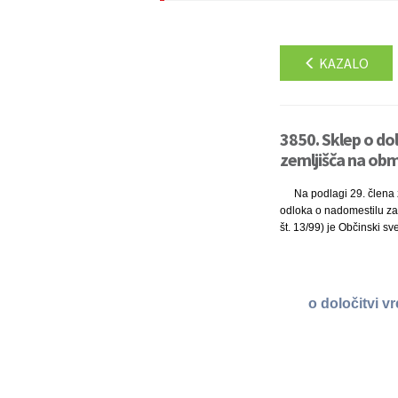
KAZALO
3850. Sklep o do
zemljišča na obm
Na podlagi 29. člena z
odloka o nadomestilu za 
št. 13/99) je Občinski sv
o določitvi v