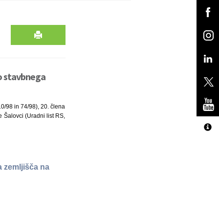
bo stavbnega
10/98 in 74/98), 20. člena
 Šalovci (Uradni list RS,
a zemljišča na