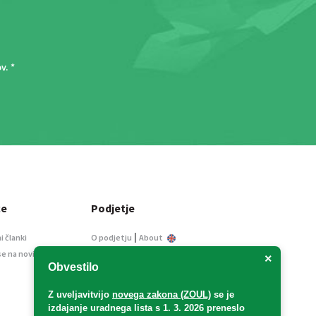
ov
. *
ce
Podjetje
|
i članki
O podjetju
About
se na novice
Kontakt
×
Obvestilo
Informacije javnega
značaja
Z uveljavitvijo
novega zakona (ZOUL)
se je
Oglaševanje
izdajanje uradnega lista s 1. 3. 2026 preneslo