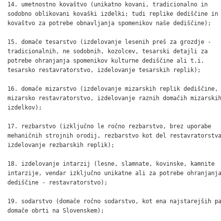
14. umetnostno kovaštvo (unikatno kovani, tradicionalno in

sodobno oblikovani kovaški izdelki; tudi replike dediščine in

kovaštvo za potrebe obnavljanja spomenikov naše dediščine);

15. domače tesarstvo (izdelovanje lesenih preš za grozdje -

tradicionalnih, ne sodobnih, kozolcev, tesarski detajli za

potrebe ohranjanja spomenikov kulturne dediščine ali t.i.

tesarsko restavratorstvo, izdelovanje tesarskih replik);

16. domače mizarstvo (izdelovanje mizarskih replik dediščine,

mizarsko restavratorstvo, izdelovanje raznih domačih mizarskih
izdelkov);

17. rezbarstvo (izključno le ročno rezbarstvo, brez uporabe

mehaničnih strojnih orodij, rezbarstvo kot del restavratorstva
izdelovanje rezbarskih replik);

18. izdelovanje intarzij (lesne, slamnate, kovinske, kamnite

intarzije, vendar izključno unikatne ali za potrebe ohranjanja
dediščine - restavratorstvo);

19. sodarstvo (domače ročno sodarstvo, kot ena najstarejših pa
domače obrti na Slovenskem);
