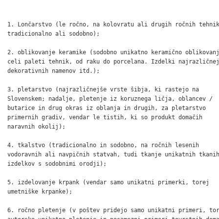
1. Lončarstvo (le ročno, na kolovratu ali drugih ročnih tehnik
tradicionalno ali sodobno);

2. oblikovanje keramike (sodobno unikatno keramično oblikovanj
celi paleti tehnik, od raku do porcelana. Izdelki najrazličnej
dekorativnih namenov itd.);

3. pletarstvo (najrazličnejše vrste šibja, ki rastejo na

Slovenskem; nadalje, pletenje iz koruznega ličja, oblancev /

butarice in drug okras iz oblanja in drugih, za pletarstvo

primernih gradiv, vendar le tistih, ki so produkt domačih

naravnih okolij);

4. tkalstvo (tradicionalno in sodobno, na ročnih lesenih

vodoravnih ali navpičnih statvah, tudi tkanje unikatnih tkanih
izdelkov s sodobnimi orodji);

5. izdelovanje krpank (vendar samo unikatni primerki, torej

umetniške krpanke);

6. ročno pletenje (v poštev pridejo samo unikatni primeri, tor