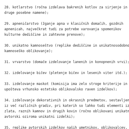
28. kotlarstvo (ročna izdelava bakrenih kotlov za sirjenje in

druge posebne namene);

29. apneničarstvo (žganje apna v klasičnih domačih, gozdnih

apnenicah, največkrat tudi za potrebe varovanja spomenikov

kulturne dediščine in zahtevne prenove);

30. unikatno kamnoseštvo (replike dediščine in unikatnosodobno
kamnoseško oblikovanje);

31. vrvarstvo (domače izdelovanje lanenih in konopnenih vrvi);
32. izdelovanje bičev (pletenje bičev in lesenih viter itd.);

33. izdelovanje maskot (komisija ima zelo stroge kriterije in

upošteva vrhunsko estetsko oblikovalsko raven izdelkov);

34. izdelovanje dekorativnih in okrasnih predmetov, sestavljen
iz več različnih gradiv, pri katerih so lahko tudi elementi iz
zlata, raznih kamnov in drugih kovin (ročno oblikovani unikatn
avtorski oziroma unikatni izdelki);

35. replike avtorskih izdelkov naših umetnikov, oblikovalcev,
