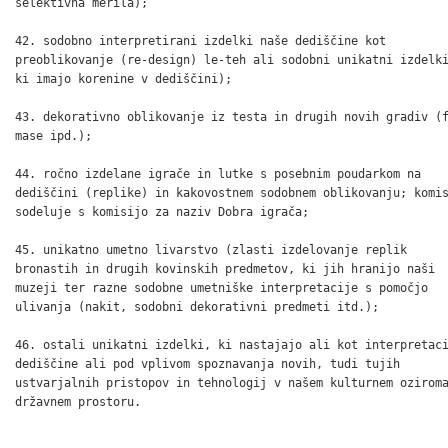
selektivna merila);

42. sodobno interpretirani izdelki naše dediščine kot

preoblikovanje (re-design) le-teh ali sodobni unikatni izdelki
ki imajo korenine v dediščini);

43. dekorativno oblikovanje iz testa in drugih novih gradiv (f
mase ipd.);

44. ročno izdelane igrače in lutke s posebnim poudarkom na

dediščini (replike) in kakovostnem sodobnem oblikovanju; komis
sodeluje s komisijo za naziv Dobra igrača;

45. unikatno umetno livarstvo (zlasti izdelovanje replik

bronastih in drugih kovinskih predmetov, ki jih hranijo naši

muzeji ter razne sodobne umetniške interpretacije s pomočjo

ulivanja (nakit, sodobni dekorativni predmeti itd.);

46. ostali unikatni izdelki, ki nastajajo ali kot interpretaci
dediščine ali pod vplivom spoznavanja novih, tudi tujih

ustvarjalnih pristopov in tehnologij v našem kulturnem oziroma
državnem prostoru.
