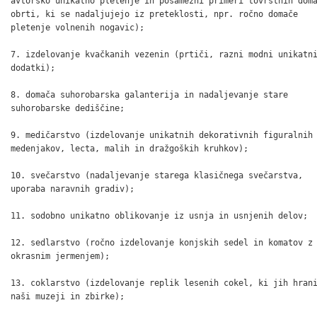
avtorsko unikatno pletenje in posamezni primeri tovrstnih doma
obrti, ki se nadaljujejo iz preteklosti, npr. ročno domače

pletenje volnenih nogavic);

7. izdelovanje kvačkanih vezenin (prtiči, razni modni unikatni
dodatki);

8. domača suhorobarska galanterija in nadaljevanje stare

suhorobarske dediščine;

9. medičarstvo (izdelovanje unikatnih dekorativnih figuralnih

medenjakov, lecta, malih in dražgoških kruhkov);

10. svečarstvo (nadaljevanje starega klasičnega svečarstva,

uporaba naravnih gradiv);

11. sodobno unikatno oblikovanje iz usnja in usnjenih delov;

12. sedlarstvo (ročno izdelovanje konjskih sedel in komatov z

okrasnim jermenjem);

13. coklarstvo (izdelovanje replik lesenih cokel, ki jih hrani
naši muzeji in zbirke);
