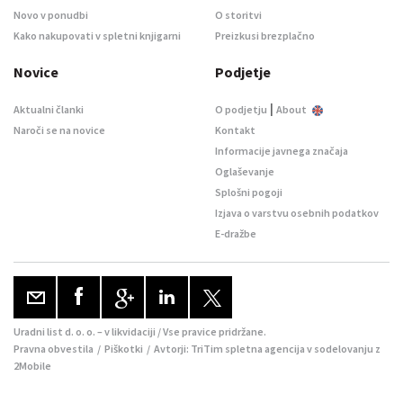
Novo v ponudbi
O storitvi
Kako nakupovati v spletni knjigarni
Preizkusi brezplačno
Novice
Podjetje
|
Aktualni članki
O podjetju
About
Naroči se na novice
Kontakt
Informacije javnega značaja
Oglaševanje
Splošni pogoji
Izjava o varstvu osebnih podatkov
E-dražbe
Uradni list d. o. o. – v likvidaciji / Vse pravice pridržane.
Pravna obvestila
/
Piškotki
/ Avtorji:
TriTim spletna agencija
v sodelovanju z
2Mobile