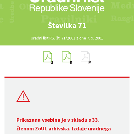
Številka 71
Uradni list RS, št. 71/2001 z dne 7. 9. 2001
Prikazana vsebina je v skladu s 33.
členom
ZoUL
arhivska. Izdaje uradnega