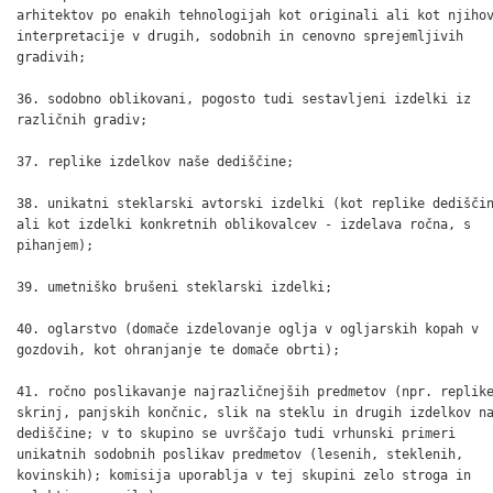
arhitektov po enakih tehnologijah kot originali ali kot njihov
interpretacije v drugih, sodobnih in cenovno sprejemljivih

gradivih;

36. sodobno oblikovani, pogosto tudi sestavljeni izdelki iz

različnih gradiv;

37. replike izdelkov naše dediščine;

38. unikatni steklarski avtorski izdelki (kot replike dediščin
ali kot izdelki konkretnih oblikovalcev - izdelava ročna, s

pihanjem);

39. umetniško brušeni steklarski izdelki;

40. oglarstvo (domače izdelovanje oglja v ogljarskih kopah v

gozdovih, kot ohranjanje te domače obrti);

41. ročno poslikavanje najrazličnejših predmetov (npr. replike
skrinj, panjskih končnic, slik na steklu in drugih izdelkov na
dediščine; v to skupino se uvrščajo tudi vrhunski primeri

unikatnih sodobnih poslikav predmetov (lesenih, steklenih,

kovinskih); komisija uporablja v tej skupini zelo stroga in
