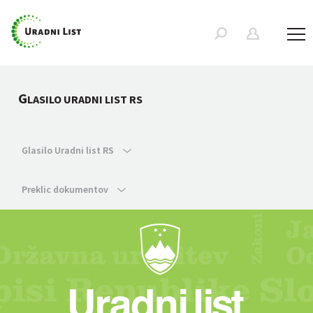
G
LASILO URADNI LIST RS
Glasilo Uradni list RS
Preklic dokumentov