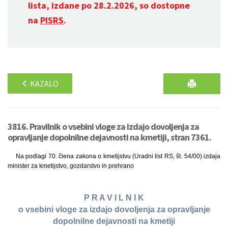
lista, izdane po 28.2.2026, so dostopne
na
PISRS
.
KAZALO
3816. Pravilnik o vsebini vloge za izdajo dovoljenja za
opravljanje dopolnilne dejavnosti na kmetiji, stran 7361.
Na podlagi 70. člena zakona o kmetijstvu (Uradni list RS, št. 54/00) izdaja
minister za kmetijstvo, gozdarstvo in prehrano
P R A V I L N I K
o vsebini vloge za izdajo dovoljenja za opravljanje
dopolnilne dejavnosti na kmetiji