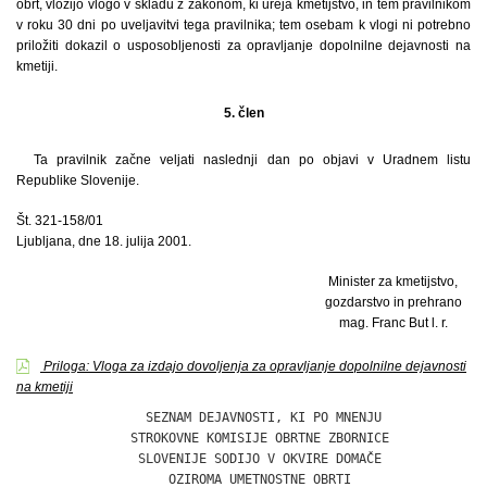
obrt, vložijo vlogo v skladu z zakonom, ki ureja kmetijstvo, in tem pravilnikom
v roku 30 dni po uveljavitvi tega pravilnika; tem osebam k vlogi ni potrebno
priložiti dokazil o usposobljenosti za opravljanje dopolnilne dejavnosti na
kmetiji.
5. člen
Ta pravilnik začne veljati naslednji dan po objavi v Uradnem listu
Republike Slovenije.
Št. 321-158/01
Ljubljana, dne 18. julija 2001.
Minister za kmetijstvo,
gozdarstvo in prehrano
mag. Franc But l. r.
Priloga: Vloga za izdajo dovoljenja za opravljanje dopolnilne dejavnosti
na kmetiji
                 SEZNAM DEJAVNOSTI, KI PO MNENJU

               STROKOVNE KOMISIJE OBRTNE ZBORNICE

                SLOVENIJE SODIJO V OKVIRE DOMAČE

                    OZIROMA UMETNOSTNE OBRTI
