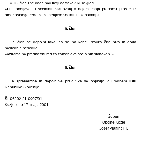
V 16. členu se doda nov tretji odstavek, ki se glasi:
»Pri dodeljevanju socialnih stanovanj v najem imajo prednost prosilci iz
prednostnega reda za zamenjavo socialnih stanovanj.«
5. člen
17. člen se dopolni tako, da se na koncu stavka črta pika in doda
naslednje besedilo:
»oziroma na prednostni red za zamenjavo socialnih stanovanj.«
6. člen
Te spremembe in dopolnitve pravilnika se objavijo v Uradnem listu
Republike Slovenije.
Št. 06202-21-0007/01
Kozje, dne 17. maja 2001.
Župan
Občine Kozje
Jožef Planinc l. r.