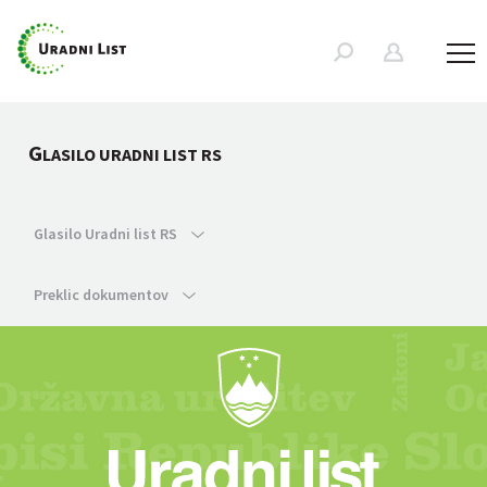
G
LASILO URADNI LIST RS
Glasilo Uradni list RS
Preklic dokumentov