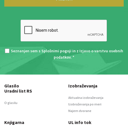
Seznanjen sem s
Splošnimi pogoji
in z
Izjavo o varstvu osebnih
podatkov
. *
Glasilo
Izobraževanja
Uradni list RS
Aktualna izobraževanja
O glasilu
Izobraževanja po meri
Najem dvorane
Knjigarna
UL info tok