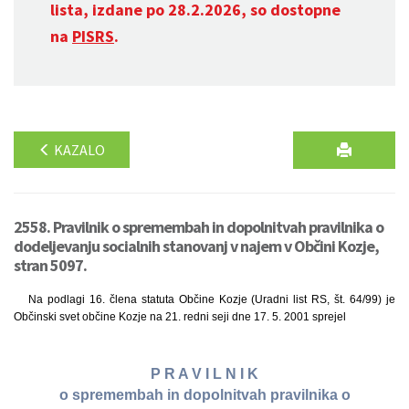
lista, izdane po 28.2.2026, so dostopne
na
PISRS
.
KAZALO
2558. Pravilnik o spremembah in dopolnitvah pravilnika o
dodeljevanju socialnih stanovanj v najem v Občini Kozje,
stran 5097.
Na podlagi 16. člena statuta Občine Kozje (Uradni list RS, št. 64/99) je
Občinski svet občine Kozje na 21. redni seji dne 17. 5. 2001 sprejel
P R A V I L N I K
o spremembah in dopolnitvah pravilnika o