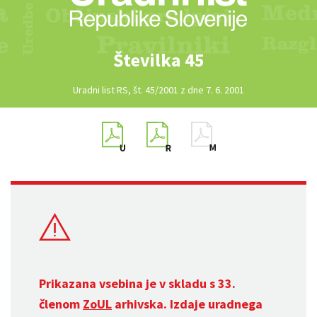
Številka 45
Uradni list RS, št. 45/2001 z dne 7. 6. 2001
Prikazana vsebina je v skladu s 33.
členom
ZoUL
arhivska. Izdaje uradnega