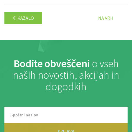
KAZALO
NA VRH
Bodite obveščeni
o vseh
naših novostih, akcijah in
dogodkih
PRIJAVA