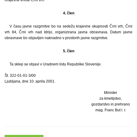
4. člen
V času javne razgrnitve bo na sedežu krajevne skupnosti Črni vrh, Črni
vrh 84, Črni vrh nad Idrijo, organizirana javna obravnava. Datum javne
obravnave bo objavljen naknadno v prostorih javne razgrnitve.
5. člen
Ta sklep se objavi v Uradnem listu Republike Slovenije.
Št. 322-01-01-3/00
Ljubljana, dne 10. aprila 2001.
Minister
za kmetijstvo,
gozdarstvo in prehrano
mag. Franc But l. r.