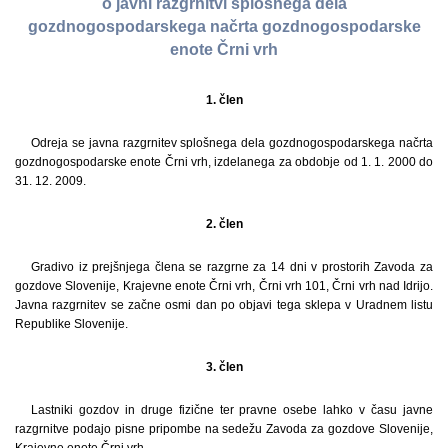
o javni razgrnitvi splošnega dela
gozdnogospodarskega načrta gozdnogospodarske
enote Črni vrh
1. člen
Odreja se javna razgrnitev splošnega dela gozdnogospodarskega načrta
gozdnogospodarske enote Črni vrh, izdelanega za obdobje od 1. 1. 2000 do
31. 12. 2009.
2. člen
Gradivo iz prejšnjega člena se razgrne za 14 dni v prostorih Zavoda za
gozdove Slovenije, Krajevne enote Črni vrh, Črni vrh 101, Črni vrh nad Idrijo.
Javna razgrnitev se začne osmi dan po objavi tega sklepa v Uradnem listu
Republike Slovenije.
3. člen
Lastniki gozdov in druge fizične ter pravne osebe lahko v času javne
razgrnitve podajo pisne pripombe na sedežu Zavoda za gozdove Slovenije,
Krajevne enote Črni vrh.