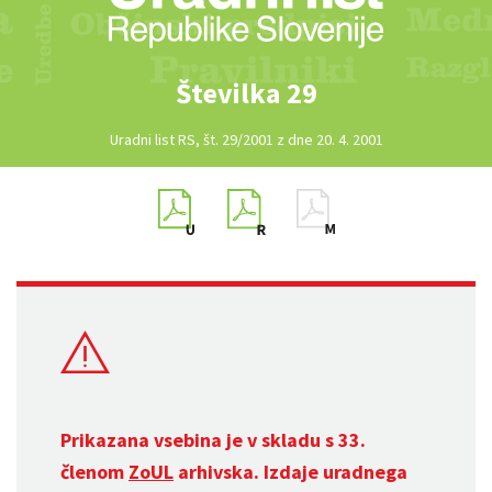
Številka 29
Uradni list RS, št. 29/2001 z dne 20. 4. 2001
Prikazana vsebina je v skladu s 33.
členom
ZoUL
arhivska. Izdaje uradnega