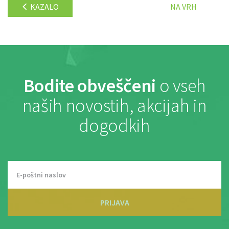
KAZALO
NA VRH
Bodite obveščeni
o vseh
naših novostih, akcijah in
dogodkih
PRIJAVA