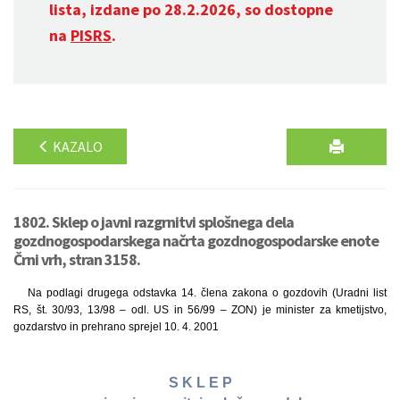
lista, izdane po 28.2.2026, so dostopne
na
PISRS
.
KAZALO
1802. Sklep o javni razgrnitvi splošnega dela
gozdnogospodarskega načrta gozdnogospodarske enote
Črni vrh, stran 3158.
Na podlagi drugega odstavka 14. člena zakona o gozdovih (Uradni list
RS, št. 30/93, 13/98 – odl. US in 56/99 – ZON) je minister za kmetijstvo,
gozdarstvo in prehrano sprejel 10. 4. 2001
S K L E P