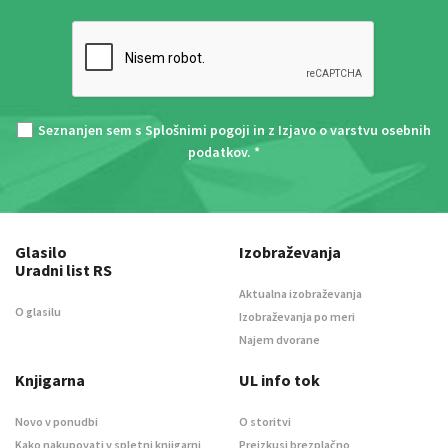
Seznanjen sem s
Splošnimi pogoji
in z
Izjavo o varstvu osebnih
podatkov
. *
Glasilo
Izobraževanja
Uradni list RS
Aktualna izobraževanja
O glasilu
Izobraževanja po meri
Najem dvorane
Knjigarna
UL info tok
Novo v ponudbi
O storitvi
Kako nakupovati v spletni knjigarni
Preizkusi brezplačno