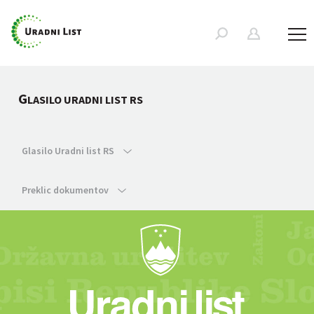
G
LASILO URADNI LIST RS
Glasilo Uradni list RS
Preklic dokumentov