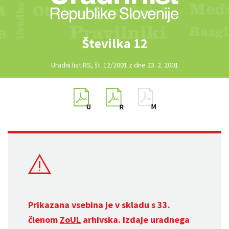
Številka 12
Uradni list RS, št. 12/2001 z dne 23. 2. 2001
Prikazana vsebina je v skladu s 33.
členom
ZoUL
arhivska. Izdaje uradnega