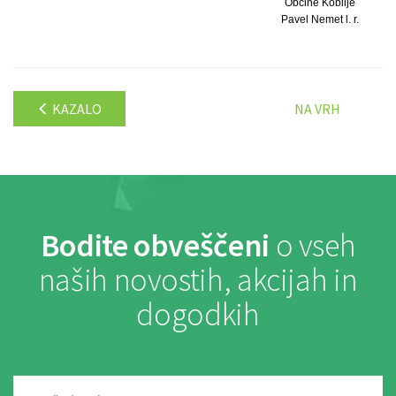
Občine Kobilje
Pavel Nemet l. r.
KAZALO
NA VRH
Bodite obveščeni
o vseh
naših novostih, akcijah in
dogodkih