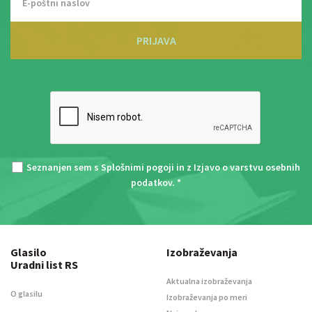
PRIJAVA
Seznanjen sem s
Splošnimi pogoji
in z
Izjavo o varstvu osebnih
podatkov
. *
Glasilo
Izobraževanja
Uradni list RS
Aktualna izobraževanja
O glasilu
Izobraževanja po meri