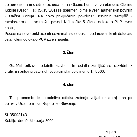
dolgoročnega in srednjeročnega plana Občine Lendava za območje Občine
Kobilje (Uradni list RS, št. 3/01) se spremenijo meje vseh namenskih površin
v Občini Kobilje. Na novo priključenih površinah stavbnih zemljišč v
ravninskem delu so možni posegi iz 1. točke 5. člena odloka o PUP izven
naselij.
Posegi na novo priključenih površinah so dopustni pod pogoji, ki jih določajo
ostali členi odloka o PUP izven naselij.
3. člen
Grafični prikazi dodatnih stavbnih in ostalih zemljišč so razvidni iz
grafičnih prilog prostorskih sestavin planov v merilu 1 : 5000.
4. člen
Te spremembe in dopolnitve odloka začnejo veljati naslednji dan po
objavi v Uradnem listu Republike Slovenije.
Št. 35003143
Kobilje, dne 9. februarja 2001.
Župan