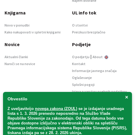
Najem dvorane
Knjigarna
UL info tok
Novo v ponudbi
O storitvi
Kako nakupovati v spletni knjigarni
Preizkusi brezplačno
Novice
Podjetje
|
Aktualni članki
O podjetju
About
Naroči se na novice
Kontakt
Informacije javnega značaja
Oglaševanje
Splošni pogoji
Izjava o varstvu osebnih podatkov
×
E-dražbe
Obvestilo
Z uveljavitvijo
novega zakona (ZOUL)
se je
izdajanje uradnega
lista s 1. 3. 2026 preneslo
neposredno
na Službo Vlade
Republike Slovenije za zakonodajo
. Od tega datuma bodo vse
objave dostopne izključno v elektronski obliki na spletišču
Pravnega informacijskega sistema Republike Slovenije (PISRS),
Uradni list d. o. o. – v likvidaciji / Vse pravice pridržane.
tiskana izdaja pa se z 28. 2. 2026 ukinja.