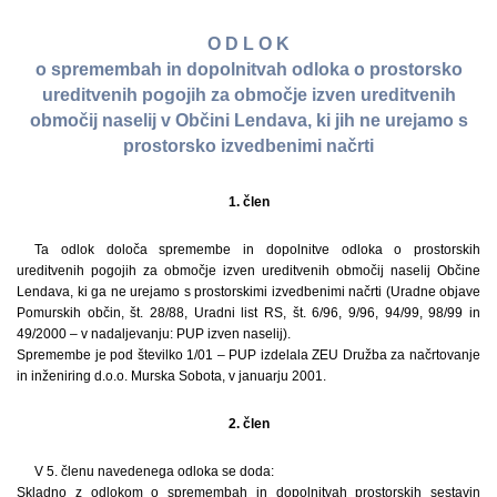
O D L O K
o spremembah in dopolnitvah odloka o prostorsko
ureditvenih pogojih za območje izven ureditvenih
območij naselij v Občini Lendava, ki jih ne urejamo s
prostorsko izvedbenimi načrti
1. člen
Ta odlok določa spremembe in dopolnitve odloka o prostorskih
ureditvenih pogojih za območje izven ureditvenih območij naselij Občine
Lendava, ki ga ne urejamo s prostorskimi izvedbenimi načrti (Uradne objave
Pomurskih občin, št. 28/88, Uradni list RS, št. 6/96, 9/96, 94/99, 98/99 in
49/2000 – v nadaljevanju: PUP izven naselij).
Spremembe je pod številko 1/01 – PUP izdelala ZEU Družba za načrtovanje
in inženiring d.o.o. Murska Sobota, v januarju 2001.
2. člen
V 5. členu navedenega odloka se doda:
Skladno z odlokom o spremembah in dopolnitvah prostorskih sestavin