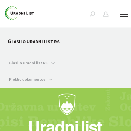
G
LASILO URADNI LIST RS
Glasilo Uradni list RS
Preklic dokumentov