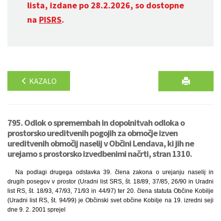
lista, izdane po 28.2.2026, so dostopne
na
PISRS
.
KAZALO
795. Odlok o spremembah in dopolnitvah odloka o
prostorsko ureditvenih pogojih za območje izven
ureditvenih območij naselij v Občini Lendava, ki jih ne
urejamo s prostorsko izvedbenimi načrti, stran 1310.
Na podlagi drugega odstavka 39. člena zakona o urejanju naselij in
drugih posegov v prostor (Uradni list SRS, št. 18/89, 37/85, 26/90 in Uradni
list RS, št. 18/93, 47/93, 71/93 in 44/97) ter 20. člena statuta Občine Kobilje
(Uradni list RS, št. 94/99) je Občinski svet občine Kobilje na 19. izredni seji
dne 9. 2. 2001 sprejel