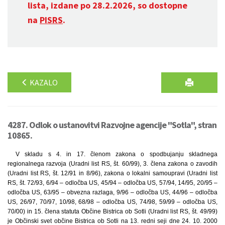
lista, izdane po 28.2.2026, so dostopne
na
PISRS
.
KAZALO
4287. Odlok o ustanovitvi Razvojne agencije "Sotla", stran
10865.
V skladu s 4. in 17. členom zakona o spodbujanju skladnega
regionalnega razvoja (Uradni list RS, št. 60/99), 3. člena zakona o zavodih
(Uradni list RS, št. 12/91 in 8/96), zakona o lokalni samoupravi (Uradni list
RS, št. 72/93, 6/94 – odločba US, 45/94 – odločba US, 57/94, 14/95, 20/95 –
odločba US, 63/95 – obvezna razlaga, 9/96 – odločba US, 44/96 – odločba
US, 26/97, 70/97, 10/98, 68/98 – odločba US, 74/98, 59/99 – odločba US,
70/00) in 15. člena statuta Občine Bistrica ob Sotli (Uradni list RS, št. 49/99)
je Občinski svet občine Bistrica ob Sotli na 13. redni seji dne 24. 10. 2000