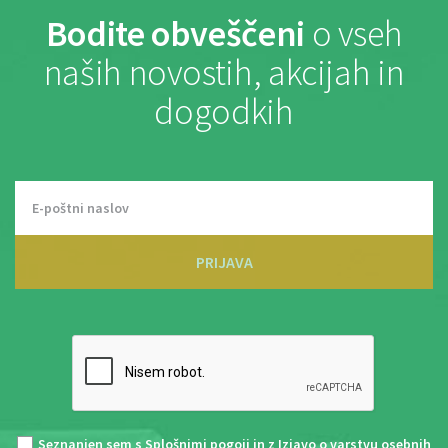
Bodite obveščeni
o vseh
naših novostih, akcijah in
dogodkih
PRIJAVA
Seznanjen sem s
Splošnimi pogoji
in z
Izjavo o varstvu osebnih