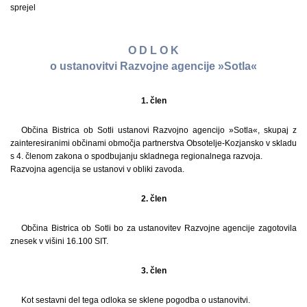
sprejel
O D L O K
o ustanovitvi Razvojne agencije »Sotla«
1. člen
Občina Bistrica ob Sotli ustanovi Razvojno agencijo »Sotla«, skupaj z
zainteresiranimi občinami območja partnerstva Obsotelje-Kozjansko v skladu
s 4. členom zakona o spodbujanju skladnega regionalnega razvoja.
Razvojna agencija se ustanovi v obliki zavoda.
2. člen
Občina Bistrica ob Sotli bo za ustanovitev Razvojne agencije zagotovila
znesek v višini 16.100 SIT.
3. člen
Kot sestavni del tega odloka se sklene pogodba o ustanovitvi.