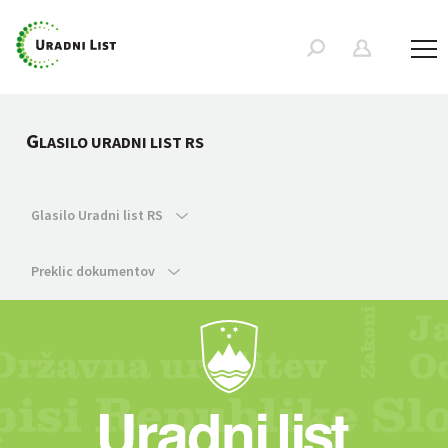
G
LASILO URADNI LIST RS
Glasilo Uradni list RS
Preklic dokumentov