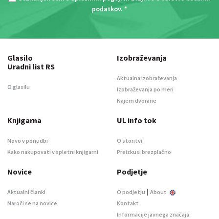
podatkov
. *
Glasilo
Izobraževanja
Uradni list RS
Aktualna izobraževanja
O glasilu
Izobraževanja po meri
Najem dvorane
Knjigarna
UL info tok
Novo v ponudbi
O storitvi
Kako nakupovati v spletni knjigarni
Preizkusi brezplačno
Novice
Podjetje
|
Aktualni članki
O podjetju
About
Naroči se na novice
Kontakt
Informacije javnega značaja