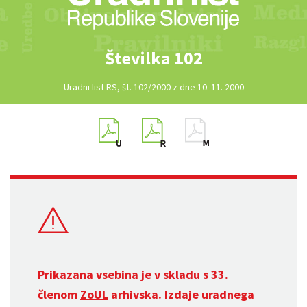
Številka 102
Uradni list RS, št. 102/2000 z dne 10. 11. 2000
Prikazana vsebina je v skladu s 33.
členom
ZoUL
arhivska. Izdaje uradnega