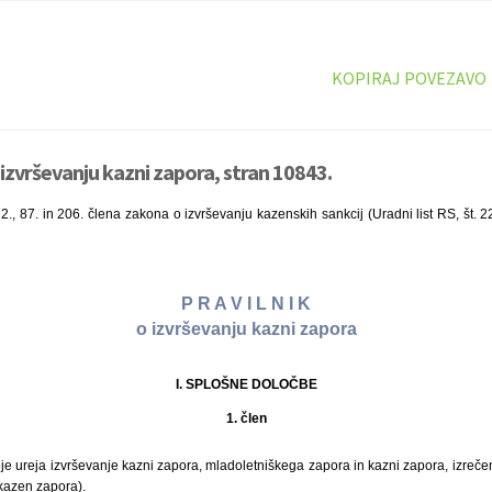
KOPIRAJ POVEZAVO
 izvrševanju kazni zapora, stran 10843.
2., 87. in 206. člena zakona o izvrševanju kazenskih sankcij (Uradni list RS, št. 2
P R A V I L N I K
o izvrševanju kazni zapora
I. SPLOŠNE DOLOČBE
1. člen
je ureja izvrševanje kazni zapora, mladoletniškega zapora in kazni zapora, izreč
kazen zapora).