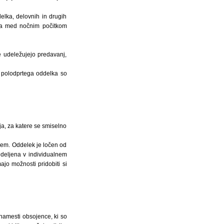
lka, delovnih in drugih
oma med nočnim počitkom
e udeležujejo predavanj,
 polodprtega oddelka so
ja, za katere se smiselno
jem. Oddelek je ločen od
edeljena v individualnem
jo možnosti pridobiti si
 namesti obsojence, ki so