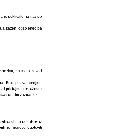
a je poklicalo na nastop
taja kazen, obsojenec pa
v pozivu, ga mora zavod
ra. Brez poziva sprejme
i pri pristojnem okrožnem
pisati uradni zaznamek.
evih osebnih podatkov iz
terih je mogoče ugotoviti