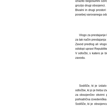
izrazito begosumni ozir
grozijo drugi obsojenci.
Bivalni in drugi prostor
posebej varovanega odd
Vlogo za prestajanje
za tak način prestajanja
Zavod predlog ali vlog
odstopi upravi Republike
V odločbi, s katero je b
zavodu.
Sodišče, ki je izdal
odločbe, ki jo je treba i
za obsojenčev okvirni 
psihiatrična izvedeniška
Sodišče, ki je obsojenc