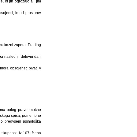
 ki jih ogrožajo ali jim
bsojenci, in od prostorov
pu kazni zapora. Predlog
a naslednji delovni dan
o mora obsojenec bivati v
akona poleg pravnomočne
kazenskega spisa, pomembne
 so predvsem psihološka
 skupnosti iz 107. člena