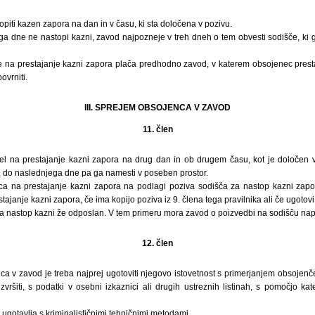
iti kazen zapora na dan in v času, ki sta določena v pozivu.
 dne ne nastopi kazni, zavod najpozneje v treh dneh o tem obvesti sodišče, ki g
be na prestajanje kazni zapora plača predhodno zavod, v katerem obsojenec pres
ovrniti.
III. SPREJEM OBSOJENCA V ZAVOD
11. člen
el na prestajanje kazni zapora na drug dan in ob drugem času, kot je določen 
, do naslednjega dne pa ga namesti v poseben prostor.
a na prestajanje kazni zapora na podlagi poziva sodišča za nastop kazni zapo
ajanje kazni zapora, če ima kopijo poziva iz 9. člena tega pravilnika ali če ugotov
 za nastop kazni že odposlan. V tem primeru mora zavod o poizvedbi na sodišču na
12. člen
a v zavod je treba najprej ugotoviti njegovo istovetnost s primerjanjem obsojenč
izvršiti, s podatki v osebni izkaznici ali drugih ustreznih listinah, s pomočjo ka
 ugotavlja s kriminalističnimi tehničnimi metodami.