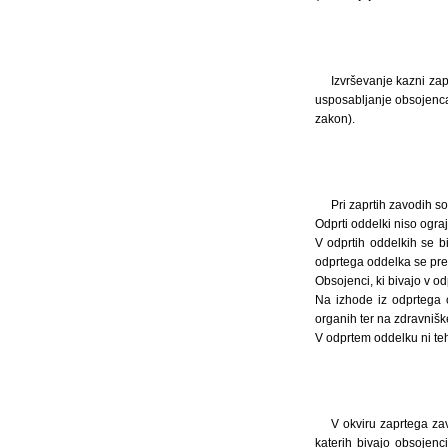
Izvrševanje kazni za
usposabljanje obsojenca 
zakon).
Pri zaprtih zavodih so
Odprti oddelki niso ogra
V odprtih oddelkih se bi
odprtega oddelka se pre
Obsojenci, ki bivajo v o
Na izhode iz odprtega 
organih ter na zdravniš
V odprtem oddelku ni teh
V okviru zaprtega zav
katerih bivajo obsojenc