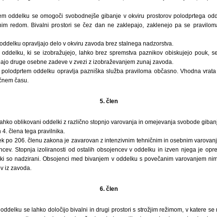
m oddelku se omogoči svobodnejše gibanje v okviru prostorov polodprtega odde
šnim redom. Bivalni prostori se čez dan ne zaklepajo, zaklenejo pa se pravil
oddelku opravljajo delo v okviru zavoda brez stalnega nadzorstva.
oddelku, ki se izobražujejo, lahko brez spremstva paznikov obiskujejo pouk, s
rejajo druge osebne zadeve v zvezi z izobraževanjem zunaj zavoda.
 polodprtem oddelku opravlja pazniška služba praviloma občasno. Vhodna vrata
očnem času.
5. člen
lahko oblikovani oddelki z različno stopnjo varovanja in omejevanja svobode giban
 4. člena tega pravilnika.
k po 206. členu zakona je zavarovan z intenzivnim tehničnim in osebnim varovan
ncev. Stopnja izoliranosti od ostalih obsojencev v oddelku in izven njega je opr
ki so nadzirani. Obsojenci med bivanjem v oddelku s povečanim varovanjem nima
v iz zavoda.
6. člen
oddelku se lahko določijo bivalni in drugi prostori s strožjim režimom, v katere se