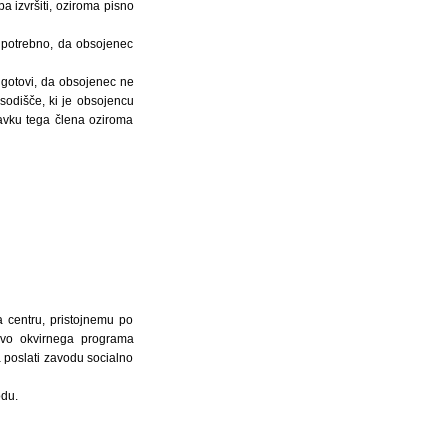
 izvršiti, oziroma pisno
e potrebno, da obsojenec
 ugotovi, da obsojenec ne
 sodišče, ki je obsojencu
tavku tega člena oziroma
 centru, pristojnemu po
tavo okvirnega programa
 poslati zavodu socialno
odu.