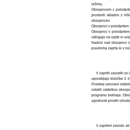
režimu.
Obsojencem v polodprte
prostorih skladno s hi
obsojencev.
Obsojenci v polodprtem 
Obsojenci v polodprtem 
odhajajo na izpite in u
Nadzor nad obsojenci v
praviloma zaprta le v n
V zaprtih zavodih so 
uporabljajo določbe 3. in
Posebej varovani oddele
ostalih oddelkov obsoje
programu tretmaja. Obis
ugodnosti prostih izhodo
V zaprtem zavodu ali 