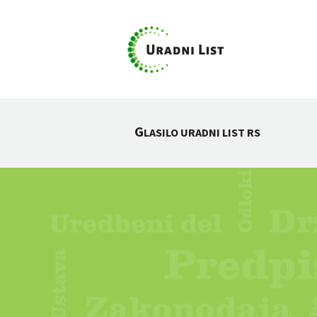
G
LASILO URADNI LIST RS