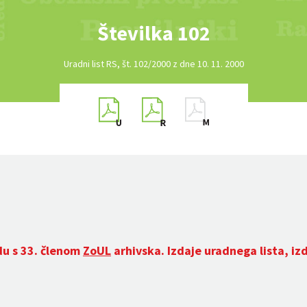
Številka 102
Uradni list RS, št. 102/2000 z dne 10. 11. 2000
du s 33. členom
ZoUL
arhivska. Izdaje uradnega lista, iz