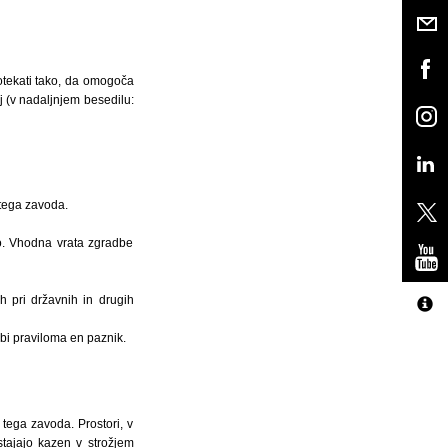
otekati tako, da omogoča
j (v nadaljnjem besedilu:
rtega zavoda.
ajo. Vhodna vrata zgradbe
 pri državnih in drugih
bi praviloma en paznik.
tega zavoda. Prostori, v
stajajo kazen v strožjem