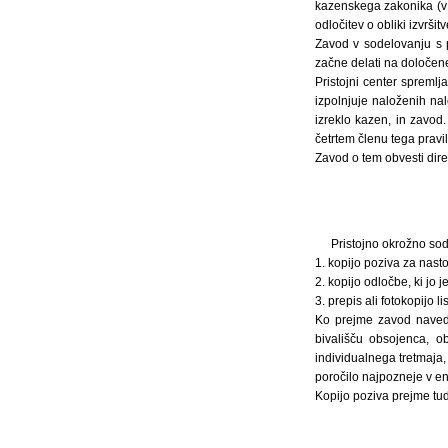
kazenskega zakonika (v 
odločitev o obliki izvršit
Zavod v sodelovanju s p
začne delati na določene
Pristojni center spremlj
izpolnjuje naloženih nal
izreklo kazen, in zavod
četrtem členu tega pravil
Zavod o tem obvesti dire
Pristojno okrožno sod
1. kopijo poziva za nasto
2. kopijo odločbe, ki jo je 
3. prepis ali fotokopijo l
Ko prejme zavod navede
bivališču obsojenca, o
individualnega tretmaja
poročilo najpozneje v 
Kopijo poziva prejme tud