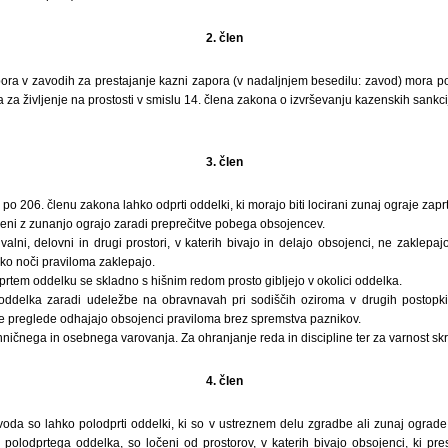
2. člen
pora v zavodih za prestajanje kazni zapora (v nadaljnjem besedilu: zavod) mora p
za življenje na prostosti v smislu 14. člena zakona o izvrševanju kazenskih sankci
3. člen
 po 206. členu zakona lahko odprti oddelki, ki morajo biti locirani zunaj ograje zap
jeni z zunanjo ograjo zaradi preprečitve pobega obsojencev.
valni, delovni in drugi prostori, v katerih bivajo in delajo obsojenci, ne zaklep
ko noči praviloma zaklepajo.
dprtem oddelku se skladno s hišnim redom prosto gibljejo v okolici oddelka.
oddelka zaradi udeležbe na obravnavah pri sodiščih oziroma v drugih postopkih
ke preglede odhajajo obsojenci praviloma brez spremstva paznikov.
ničnega in osebnega varovanja. Za ohranjanje reda in discipline ter za varnost skr
4. člen
oda so lahko polodprti oddelki, ki so v ustreznem delu zgradbe ali zunaj ograde 
i polodprtega oddelka, so ločeni od prostorov, v katerih bivajo obsojenci, ki pre