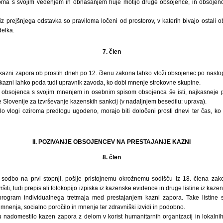
oma s svojim vedenjem in obnašanjem huje motijo druge obsojence, in obsojence,
i iz prejšnjega odstavka so praviloma ločeni od prostorov, v katerih bivajo ostali o
elka.
7. člen
 kazni zapora ob prostih dneh po 12. členu zakona lahko vloži obsojenec po nasto
 kazni lahko poda tudi upravnik zavoda, ko dobi mnenje strokovne skupine.
o obsojenca s svojim mnenjem in osebnim spisom obsojenca še isti, najkasneje p
 Slovenije za izvrševanje kazenskih sankcij (v nadaljnjem besedilu: uprava).
ilo vlogi oziroma predlogu ugodeno, morajo biti določeni prosti dnevi ter čas, k
II. POZIVANJE OBSOJENCEV NA PRESTAJANJE KAZNI
8. člen
o sodbo na prvi stopnji, pošlje pristojnemu okrožnemu sodišču iz 18. člena z
zvršiti, tudi prepis ali fotokopijo izpiska iz kazenske evidence in druge listine iz 
program individualnega tretmaja med prestajanjem kazni zapora. Take listine
 mnenja, socialno poročilo in mnenje ter zdravniški izvidi in podobno.
u nadomestilo kazen zapora z delom v korist humanitarnih organizacij in lokalnih