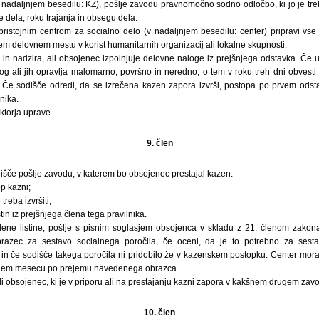
nadaljnjem besedilu: KZ), pošlje zavodu pravnomočno sodno odločbo, ki jo je treba
ve dela, roku trajanja in obsegu dela.
ristojnim centrom za socialno delo (v nadaljnjem besedilu: center) pripravi vs
m delovnem mestu v korist humanitarnih organizacij ali lokalne skupnosti.
a in nadzira, ali obsojenec izpolnjuje delovne naloge iz prejšnjega odstavka. Če
og ali jih opravlja malomarno, površno in neredno, o tem v roku treh dni obvesti
. Če sodišče odredi, da se izrečena kazen zapora izvrši, postopa po prvem ods
nika.
ktorja uprave.
9. člen
išče pošlje zavodu, v katerem bo obsojenec prestajal kazen:
p kazni;
treba izvršiti;
istin iz prejšnjega člena tega pravilnika.
ne listine, pošlje s pisnim soglasjem obsojenca v skladu z 21. členom zakona
brazec za sestavo socialnega poročila, če oceni, da je to potrebno za ses
, in če sodišče takega poročila ni pridobilo že v kazenskem postopku. Center mora
enem mesecu po prejemu navedenega obrazca.
i obsojenec, ki je v priporu ali na prestajanju kazni zapora v kakšnem drugem zav
10. člen