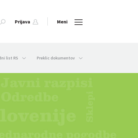
Prijava
Meni
dni list RS
Preklic dokumentov