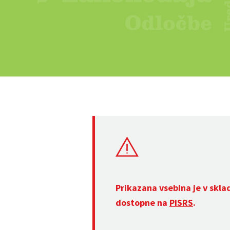
Prikazana vsebina je v skla
dostopne na
PISRS
.