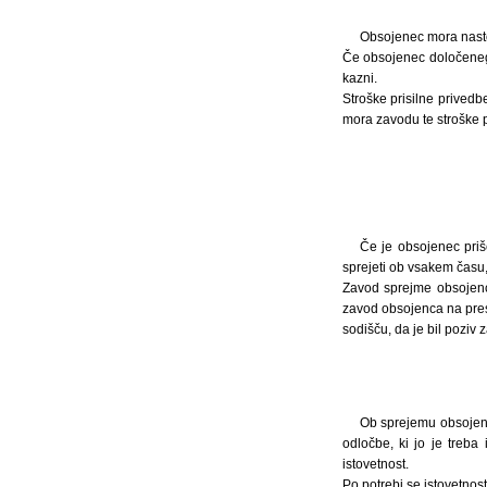
Obsojenec mora nastop
Če obsojenec določenega
kazni.
Stroške prisilne prived
mora zavodu te stroške p
Če je obsojenec priš
sprejeti ob vsakem času
Zavod sprejme obsojenc
zavod obsojenca na prest
sodišču, da je bil poziv
Ob sprejemu obsojenc
odločbe, ki jo je treba 
istovetnost.
Po potrebi se istovetnost