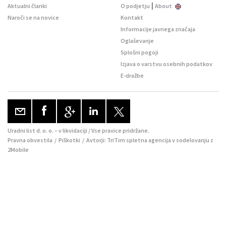
|
Aktualni članki
O podjetju
About
Naroči se na novice
Kontakt
Informacije javnega značaja
Oglaševanje
Splošni pogoji
Izjava o varstvu osebnih podatkov
E-dražbe
Uradni list d. o. o. – v likvidaciji / Vse pravice pridržane.
Pravna obvestila
/
Piškotki
/ Avtorji:
TriTim spletna agencija
v sodelovanju z
2Mobile