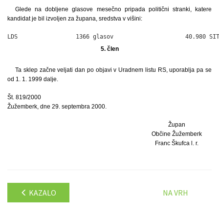
Glede na dobljene glasove mesečno pripada politični stranki, katere
kandidat je bil izvoljen za župana, sredstva v višini:
LDS                 1366 glasov                     40.980 SI
5. člen
Ta sklep začne veljati dan po objavi v Uradnem listu RS, uporablja pa se
od 1. 1. 1999 dalje.
Št. 819/2000
Žužemberk, dne 29. septembra 2000.
Župan
Občine Žužemberk
Franc Škufca l. r.
KAZALO
NA VRH