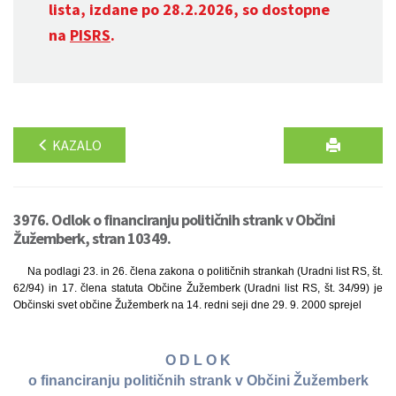
lista, izdane po 28.2.2026, so dostopne
na
PISRS
.
KAZALO
3976. Odlok o financiranju političnih strank v Občini
Žužemberk, stran 10349.
Na podlagi 23. in 26. člena zakona o političnih strankah (Uradni list RS, št.
62/94) in 17. člena statuta Občine Žužemberk (Uradni list RS, št. 34/99) je
Občinski svet občine Žužemberk na 14. redni seji dne 29. 9. 2000 sprejel
O D L O K
o financiranju političnih strank v Občini Žužemberk