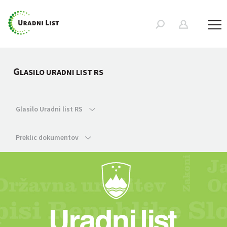
G
LASILO URADNI LIST RS
Glasilo Uradni list RS
Preklic dokumentov