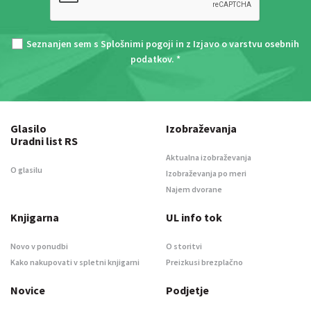
Seznanjen sem s
Splošnimi pogoji
in z
Izjavo o varstvu osebnih
podatkov
. *
Glasilo
Izobraževanja
Uradni list RS
Aktualna izobraževanja
O glasilu
Izobraževanja po meri
Najem dvorane
Knjigarna
UL info tok
Novo v ponudbi
O storitvi
Kako nakupovati v spletni knjigarni
Preizkusi brezplačno
Novice
Podjetje