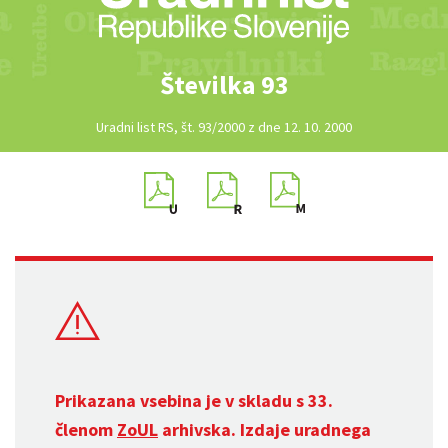
Številka 93
Uradni list RS, št. 93/2000 z dne 12. 10. 2000
Prikazana vsebina je v skladu s 33.
členom
ZoUL
arhivska. Izdaje uradnega