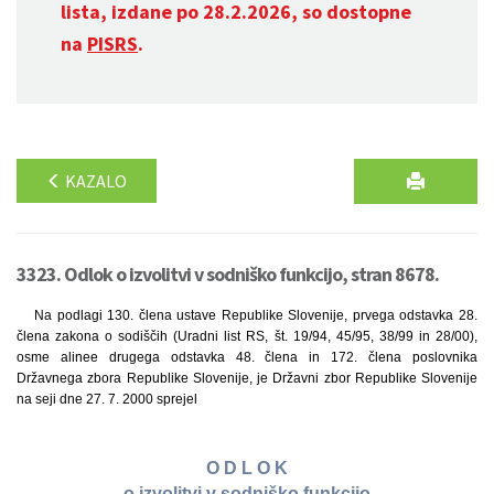
lista, izdane po 28.2.2026, so dostopne
na
PISRS
.
KAZALO
3323. Odlok o izvolitvi v sodniško funkcijo, stran 8678.
Na podlagi 130. člena ustave Republike Slovenije, prvega odstavka 28.
člena zakona o sodiščih (Uradni list RS, št. 19/94, 45/95, 38/99 in 28/00),
osme alinee drugega odstavka 48. člena in 172. člena poslovnika
Državnega zbora Republike Slovenije, je Državni zbor Republike Slovenije
na seji dne 27. 7. 2000 sprejel
O D L O K
o izvolitvi v sodniško funkcijo