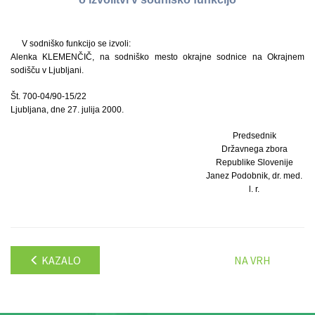
V sodniško funkcijo se izvoli:
Alenka KLEMENČIČ, na sodniško mesto okrajne sodnice na Okrajnem
sodišču v Ljubljani.
Št. 700-04/90-15/22
Ljubljana, dne 27. julija 2000.
Predsednik
Državnega zbora
Republike Slovenije
Janez Podobnik, dr. med.
l. r.
KAZALO
NA VRH