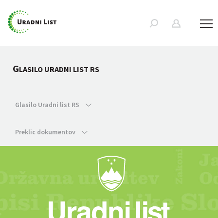
G
LASILO URADNI LIST RS
Glasilo Uradni list RS
Preklic dokumentov