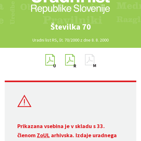
Številka 70
Uradni list RS, št. 70/2000 z dne 8. 8. 2000
Prikazana vsebina je v skladu s 33.
členom
ZoUL
arhivska. Izdaje uradnega