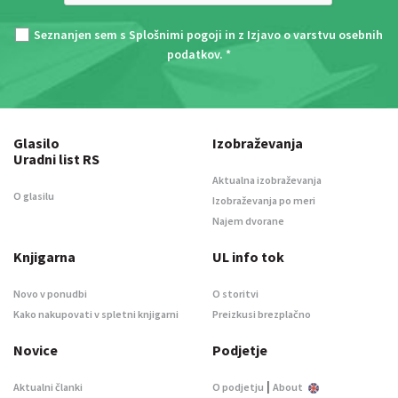
Seznanjen sem s
Splošnimi pogoji
in z
Izjavo o varstvu osebnih
podatkov
. *
Glasilo
Izobraževanja
Uradni list RS
Aktualna izobraževanja
O glasilu
Izobraževanja po meri
Najem dvorane
Knjigarna
UL info tok
Novo v ponudbi
O storitvi
Kako nakupovati v spletni knjigarni
Preizkusi brezplačno
Novice
Podjetje
|
Aktualni članki
O podjetju
About