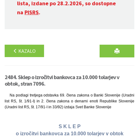
lista, izdane po 28.2.2026, so dostopne
na
PISRS
.
KAZALO
2484. Sklep o izročitvi bankovca za 10.000 tolarjev v
obtok, stran 7096.
Na podlagi tretjega odstavka 69. člena zakona o Banki Slovenije (Uradni
list RS, št. 1/91-I) in 2. člena zakona o denarni enoti Republike Slovenije
(Uradni list RS, št. 17/91-I in 33/92) izdaja Svet Banke Slovenije
S K L E P
o izročitvi bankovca za 10.000 tolarjev v obtok