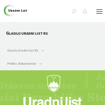
G
LASILO URADNI LIST RS
Glasilo Uradni list RS
Preklic dokumentov