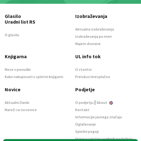
Glasilo
Izobraževanja
Uradni list RS
Aktualna izobraževanja
O glasilu
Izobraževanja po meri
Najem dvorane
Knjigarna
UL info tok
Novo v ponudbi
O storitvi
Kako nakupovati v spletni knjigarni
Preizkusi brezplačno
Novice
Podjetje
|
Aktualni članki
O podjetju
About
Naroči se na novice
Kontakt
Informacije javnega značaja
Oglaševanje
Splošni pogoji
Izjava o varstvu osebnih podatkov