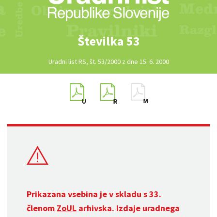
Številka 53
Uradni list RS, št. 53/2000 z dne 15. 6. 2000
Prikazana vsebina je v skladu s 33.
členom
ZoUL
arhivska. Izdaje uradnega