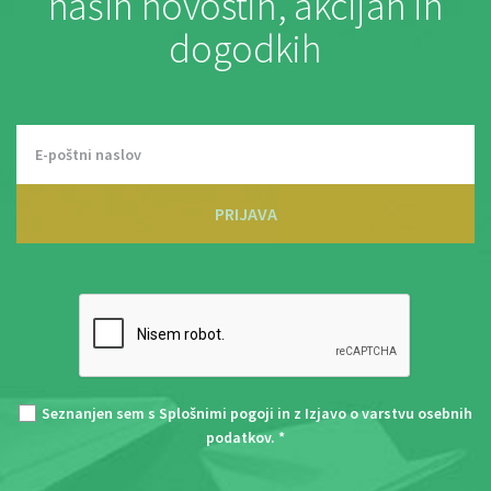
naših novostih, akcijah in
dogodkih
PRIJAVA
Seznanjen sem s
Splošnimi pogoji
in z
Izjavo o varstvu osebnih
podatkov
. *