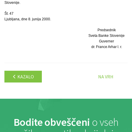
Slovenije.
Št. 47
Ljubljana, dne 8. junija 2000.
Predsednik
Sveta Banke Slovenije
Guverner
dr. France Arhar l. r.
KAZALO
NA VRH
Bodite obveščeni
o vseh