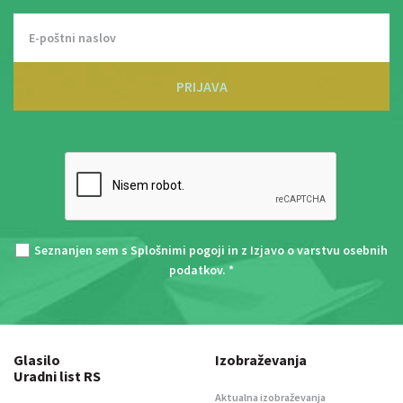
PRIJAVA
Seznanjen sem s
Splošnimi pogoji
in z
Izjavo o varstvu osebnih
podatkov
. *
Glasilo
Izobraževanja
Uradni list RS
Aktualna izobraževanja