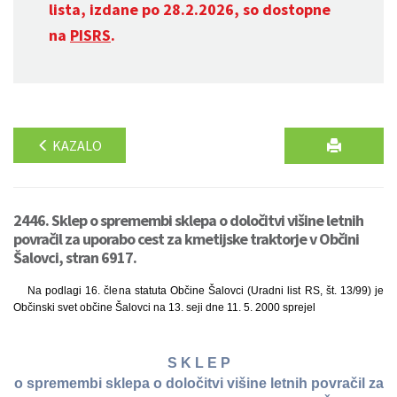
lista, izdane po 28.2.2026, so dostopne
na
PISRS
.
KAZALO
2446. Sklep o spremembi sklepa o določitvi višine letnih
povračil za uporabo cest za kmetijske traktorje v Občini
Šalovci, stran 6917.
Na podlagi 16. člena statuta Občine Šalovci (Uradni list RS, št. 13/99) je
Občinski svet občine Šalovci na 13. seji dne 11. 5. 2000 sprejel
S K L E P
o spremembi sklepa o določitvi višine letnih povračil za