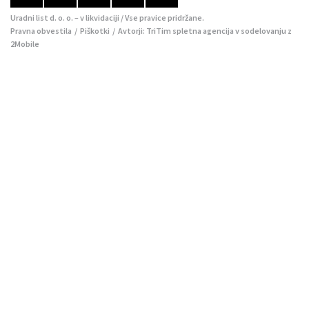
Uradni list d. o. o. – v likvidaciji / Vse pravice pridržane.
Pravna obvestila
/
Piškotki
/ Avtorji:
TriTim spletna agencija
v sodelovanju z
2Mobile