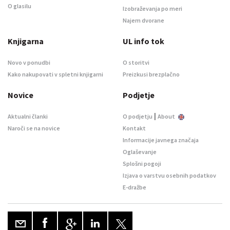
O glasilu
Izobraževanja po meri
Najem dvorane
Knjigarna
UL info tok
Novo v ponudbi
O storitvi
Kako nakupovati v spletni knjigarni
Preizkusi brezplačno
Novice
Podjetje
|
Aktualni članki
O podjetju
About
Naroči se na novice
Kontakt
Informacije javnega značaja
Oglaševanje
Splošni pogoji
Izjava o varstvu osebnih podatkov
E-dražbe