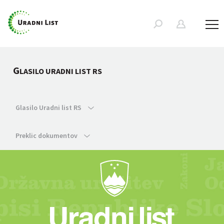
G
LASILO URADNI LIST RS
Glasilo Uradni list RS
Preklic dokumentov