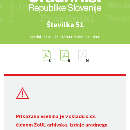
Številka 51
Uradni list RS, št. 51/2000 z dne 9. 6. 2000
Prikazana vsebina je v skladu s 33.
členom
ZoUL
arhivska. Izdaje uradnega