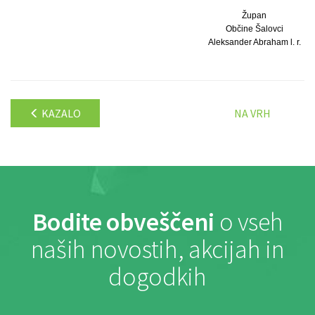
Župan
Občine Šalovci
Aleksander Abraham l. r.
KAZALO
NA VRH
Bodite obveščeni
o vseh
naših novostih, akcijah in
dogodkih