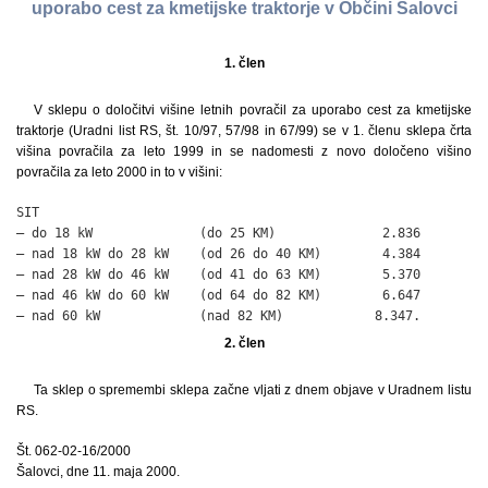
uporabo cest za kmetijske traktorje v Občini Šalovci
1. člen
V sklepu o določitvi višine letnih povračil za uporabo cest za kmetijske
traktorje (Uradni list RS, št. 10/97, 57/98 in 67/99) se v 1. členu sklepa črta
višina povračila za leto 1999 in se nadomesti z novo določeno višino
povračila za leto 2000 in to v višini:
SIT

– do 18 kW              (do 25 KM)              2.836

– nad 18 kW do 28 kW    (od 26 do 40 KM)        4.384

– nad 28 kW do 46 kW    (od 41 do 63 KM)        5.370

– nad 46 kW do 60 kW    (od 64 do 82 KM)        6.647

– nad 60 kW             (nad 82 KM)            8.347.
2. člen
Ta sklep o spremembi sklepa začne vljati z dnem objave v Uradnem listu
RS.
Št. 062-02-16/2000
Šalovci, dne 11. maja 2000.