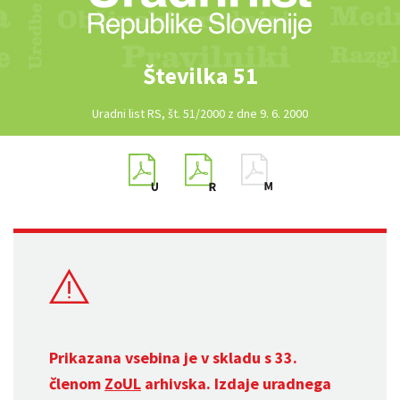
Številka 51
Uradni list RS, št. 51/2000 z dne 9. 6. 2000
Prikazana vsebina je v skladu s 33.
členom
ZoUL
arhivska. Izdaje uradnega