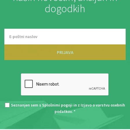
dogodkih
PRIJAVA
Seznanjen sem s
Splošnimi pogoji
in z
Izjavo o varstvu osebnih
podatkov
. *