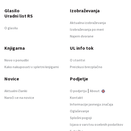
Glasilo
Izobraževanja
Uradni list RS
Aktualna izobraževanja
O glasilu
Izobraževanja po meri
Najem dvorane
Knjigarna
UL info tok
Novo v ponudbi
O storitvi
Kako nakupovati v spletni knjigarni
Preizkusi brezplačno
Novice
Podjetje
|
Aktualni članki
O podjetju
About
Naroči se na novice
Kontakt
Informacije javnega značaja
Oglaševanje
Splošni pogoji
Izjava o varstvu osebnih podatkov