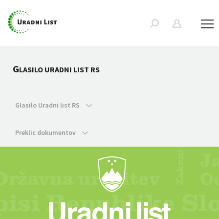
G
LASILO URADNI LIST RS
Glasilo Uradni list RS
Preklic dokumentov