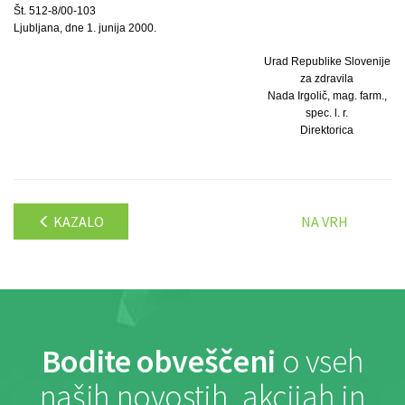
Št. 512-8/00-103
Ljubljana, dne 1. junija 2000.
Urad Republike Slovenije
za zdravila
Nada Irgolič, mag. farm.,
spec. l. r.
Direktorica
KAZALO
NA VRH
Bodite obveščeni
o vseh
naših novostih, akcijah in