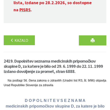
lista, izdane po 28.2.2026, so dostopne
na
PISRS
.
KAZALO
2419. Dopolnitev seznama medicinskih pripomočkov
skupine D, za katere je bilo od 29. 6. 1999 do 22. 11. 1999
izdano dovoljenje za promet, stran 6888.
Na podlagi 56. člena zakona o zdravilih (Uradni list RS, št. 9/96) objavlja
Urad Republike Slovenije za zdravila
D O P O L N I T E V S E Z N A M A
medicinskih pripomočkov skupine D, za katere je bilo