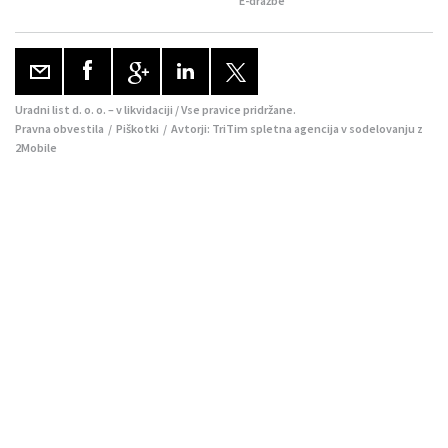
E-dražbe
Uradni list d. o. o. – v likvidaciji / Vse pravice pridržane.
Pravna obvestila
/
Piškotki
/ Avtorji:
TriTim spletna agencija
v sodelovanju z
2Mobile