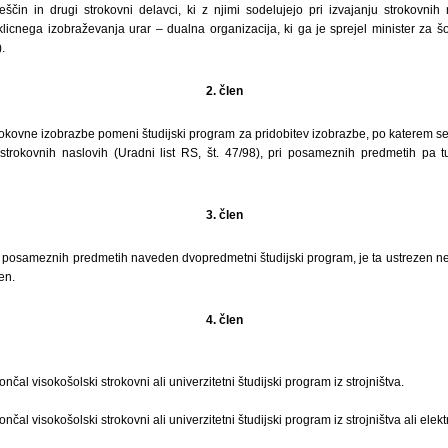
ščin in drugi strokovni delavci, ki z njimi sodelujejo pri izvajanju strokovni
icnega izobraževanja urar – dualna organizacija, ki ga je sprejel minister za šo
.
2. člen
rokovne izobrazbe pomeni študijski program za pridobitev izobrazbe, po katerem se
trokovnih naslovih (Uradni list RS, št. 47/98), pri posameznih predmetih pa tu
3. člen
ri posameznih predmetih naveden dvopredmetni študijski program, je ta ustrezen n
en.
4. člen
končal visokošolski strokovni ali univerzitetni študijski program iz strojništva.
končal visokošolski strokovni ali univerzitetni študijski program iz strojništva ali elek