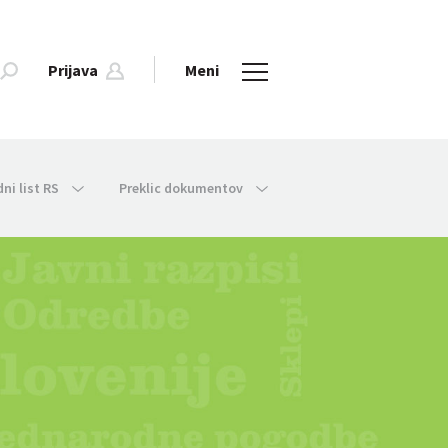
Prijava
Meni
dni list RS
Preklic dokumentov