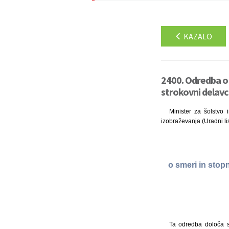
KAZALO
2400. Odredba o s
strokovni delavc
Minister za šolstvo 
izobraževanja (Uradni lis
o smeri in stopn
Ta odredba določa sm