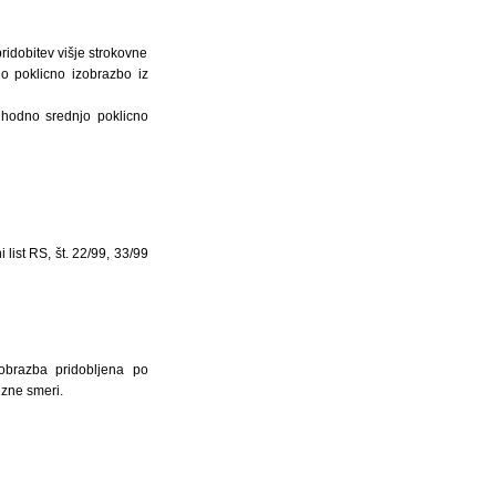
pridobitev višje strokovne
o poklicno izobrazbo iz
edhodno srednjo poklicno
list RS, št. 22/99, 33/99
zobrazba pridobljena po
ezne smeri.