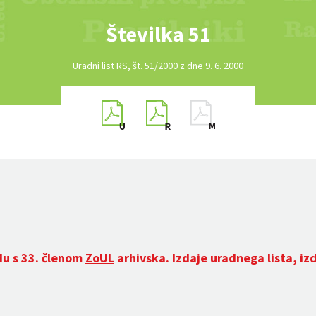
Številka 51
Uradni list RS, št. 51/2000 z dne 9. 6. 2000
du s 33. členom
ZoUL
arhivska. Izdaje uradnega lista, iz