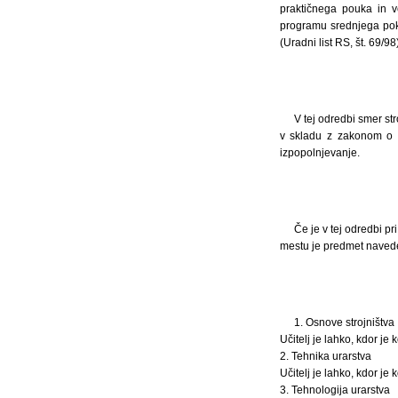
praktičnega pouka in ve
programu srednjega pokl
(Uradni list RS, št. 69/98)
V tej odredbi smer st
v skladu z zakonom o s
izpopolnjevanje.
Če je v tej odredbi p
mestu je predmet naved
1. Osnove strojništva
Učitelj je lahko, kdor je 
2. Tehnika urarstva
Učitelj je lahko, kdor je 
3. Tehnologija urarstva