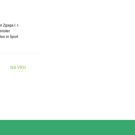
l Zgaga l. r.
inister
tvo in šport
NA VRH