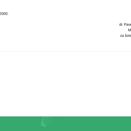
 2000.
dr. Pave
M
za šols