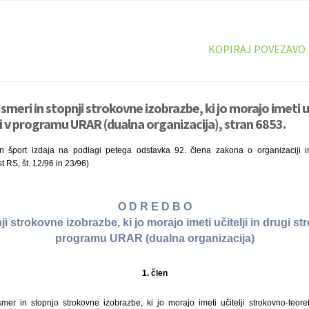
KOPIRAJ POVEZAVO
meri in stopnji strokovne izobrazbe, ki jo morajo imeti uči
i v programu URAR (dualna organizacija), stran 6853.
in šport izdaja na podlagi petega odstavka 92. člena zakona o organizaciji in
t RS, št. 12/96 in 23/96)
O D R E D B O
ji strokovne izobrazbe, ki jo morajo imeti učitelji in drugi st
programu URAR (dualna organizacija)
1. člen
er in stopnjo strokovne izobrazbe, ki jo morajo imeti učitelji strokovno-teoreti