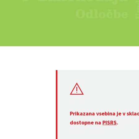
Prikazana vsebina je v skla
dostopne na
PISRS
.