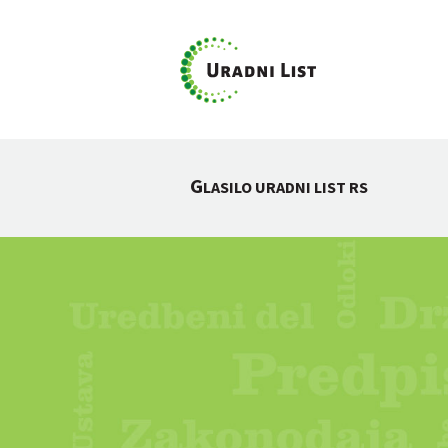
G
LASILO URADNI LIST RS