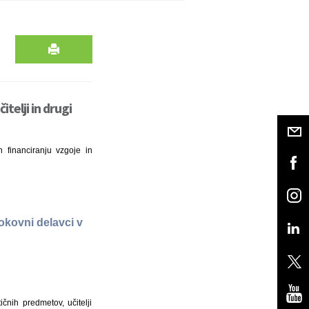
telji in drugi
 financiranju vzgoje in
rokovni delavci v
čnih predmetov, učitelji