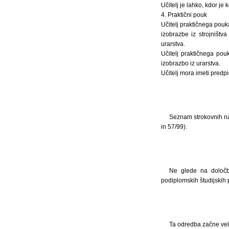
Učitelj je lahko, kdor je 
4. Praktični pouk
Učitelj praktičnega pouka
izobrazbe iz strojništ
urarstva.
Učitelj praktičnega pou
izobrazbo iz urarstva.
Učitelj mora imeti predp
Seznam strokovnih nas
in 57/99).
Ne glede na določbe
podiplomskih študijskih 
Ta odredba začne velj