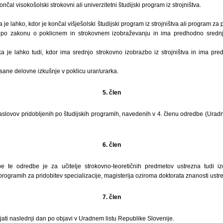
končal visokošolski strokovni ali univerzitetni študijski program iz strojništva.
 je lahko, kdor je končal višješolski študijski program iz strojništva ali program za 
va po zakonu o poklicnem in strokovnem izobraževanju in ima predhodno srednj
ka je lahko tudi, kdor ima srednjo strokovno izobrazbo iz strojništva in ima pr
isane delovne izkušnje v poklicu urar/urarka.
5. člen
lovov pridobljenih po študijskih programih, navedenih v 4. členu odredbe (Uradni 
6. člen
 te odredbe je za učitelje strokovno-teoretičnih predmetov ustrezna tudi i
programih za pridobitev specializacije, magisterija oziroma doktorata znanosti ustr
7. člen
ati naslednji dan po objavi v Uradnem listu Republike Slovenije.