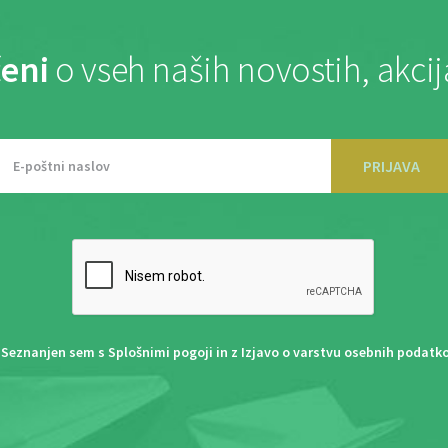
eni
o vseh naših novostih, akci
PRIJAVA
Seznanjen sem s
Splošnimi pogoji
in z
Izjavo o varstvu osebnih podatk