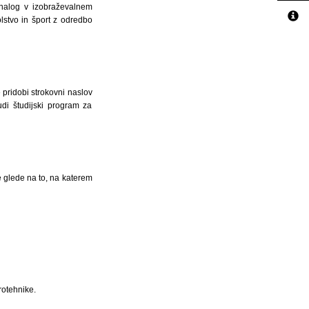
h nalog v izobraževalnem
lstvo in šport z odredbo
 pridobi strokovni naslov
di študijski program za
e glede na to, na katerem
trotehnike.