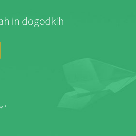
jah in dogodkih
ov
. *