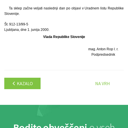
Ta sklep začne veljati naslednji dan po objavi v Uradnem listu Republike
Slovenije.
Št. 912-13/99-5
Ljubljana, dne 1. junija 2000.
Vlada Republike Slovenije
mag. Anton Rop l. r.
Podpredsednik
KAZALO
NA VRH
Bodite obveščeni
o vseh