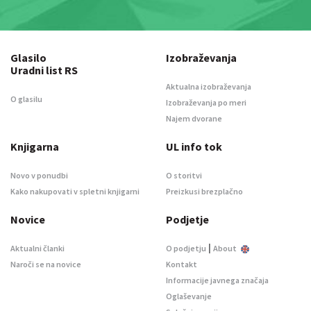
Glasilo
Izobraževanja
Uradni list RS
Aktualna izobraževanja
O glasilu
Izobraževanja po meri
Najem dvorane
Knjigarna
UL info tok
Novo v ponudbi
O storitvi
Kako nakupovati v spletni knjigarni
Preizkusi brezplačno
Novice
Podjetje
|
Aktualni članki
O podjetju
About
Naroči se na novice
Kontakt
Informacije javnega značaja
Oglaševanje