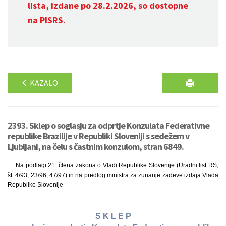
lista, izdane po 28.2.2026, so dostopne
na
PISRS
.
KAZALO
2393. Sklep o soglasju za odprtje Konzulata Federativne
republike Brazilije v Republiki Sloveniji s sedežem v
Ljubljani, na čelu s častnim konzulom, stran 6849.
Na podlagi 21. člena zakona o Vladi Republike Slovenije (Uradni list RS,
št. 4/93, 23/96, 47/97) in na predlog ministra za zunanje zadeve izdaja Vlada
Republike Slovenije
S K L E P