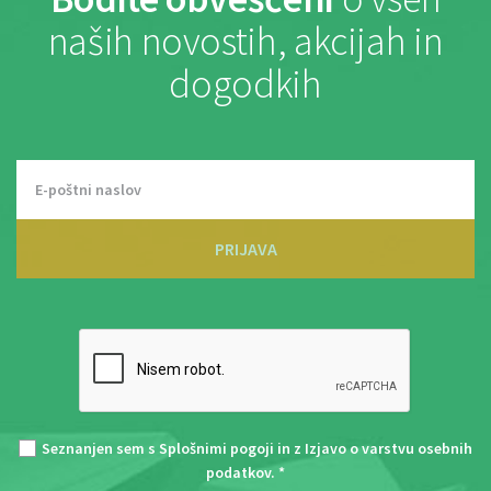
naših novostih, akcijah in
dogodkih
PRIJAVA
Seznanjen sem s
Splošnimi pogoji
in z
Izjavo o varstvu osebnih
podatkov
. *