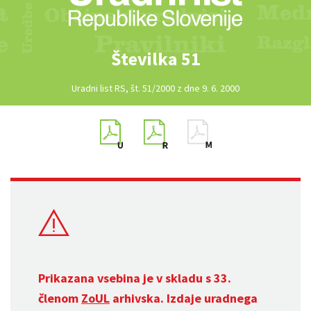
Številka 51
Uradni list RS, št. 51/2000 z dne 9. 6. 2000
Prikazana vsebina je v skladu s 33.
členom
ZoUL
arhivska. Izdaje uradnega