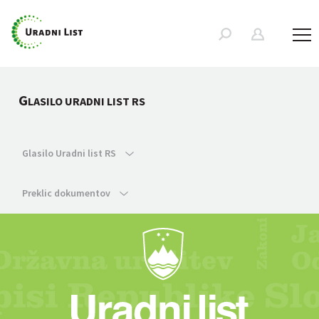
G
LASILO URADNI LIST RS
Glasilo Uradni list RS
Preklic dokumentov