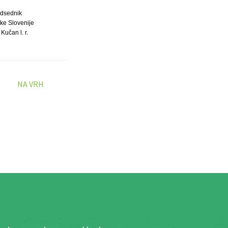
dsednik
ke Slovenije
Kučan l. r.
NA VRH