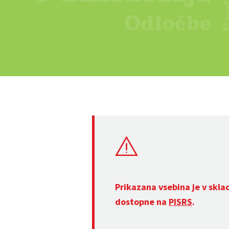
Prikazana vsebina je v skla
dostopne na
PISRS
.