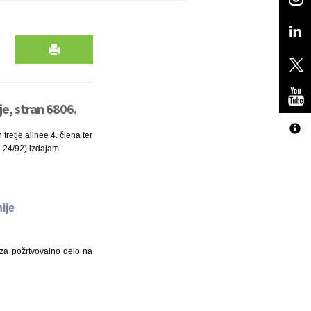
e, stran 6806.
retje alinee 4. člena ter
. 24/92) izdajam
ije
 za požrtvovalno delo na