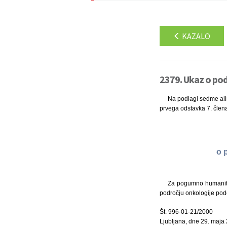
KAZALO
2379. Ukaz o pod
Na podlagi sedme alin
prvega odstavka 7. člena
o 
Za pogumno humanitar
področju onkologije pod
Št. 996-01-21/2000
Ljubljana, dne 29. maja