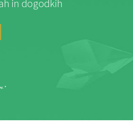
jah in dogodkih
ov
. *