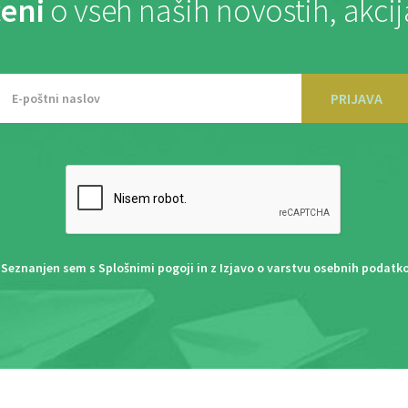
eni
o vseh naših novostih, akci
PRIJAVA
Seznanjen sem s
Splošnimi pogoji
in z
Izjavo o varstvu osebnih podatk