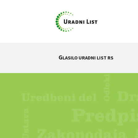
G
LASILO URADNI LIST RS