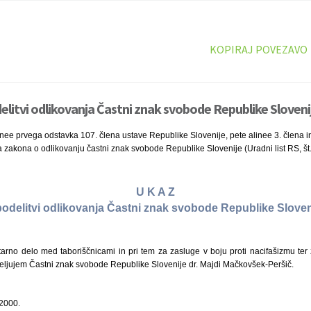
KOPIRAJ POVEZAVO
elitvi odlikovanja Častni znak svobode Republike Slovenij
ee prvega odstavka 107. člena ustave Republike Slovenije, pete alinee 3. člena in t
 zakona o odlikovanju častni znak svobode Republike Slovenije (Uradni list RS, št
U K A Z
podelitvi odlikovanja Častni znak svobode Republike Sloven
no delo med taboriščnicami in pri tem za zasluge v boju proti nacifašizmu ter
eljujem Častni znak svobode Republike Slovenije dr. Majdi Mačkovšek-Peršič.
 2000.