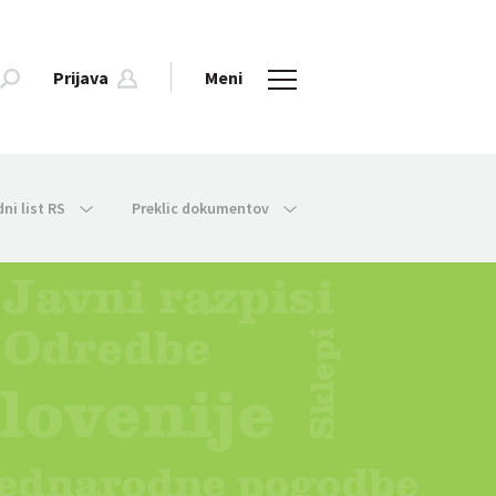
Prijava
Meni
dni list RS
Preklic dokumentov