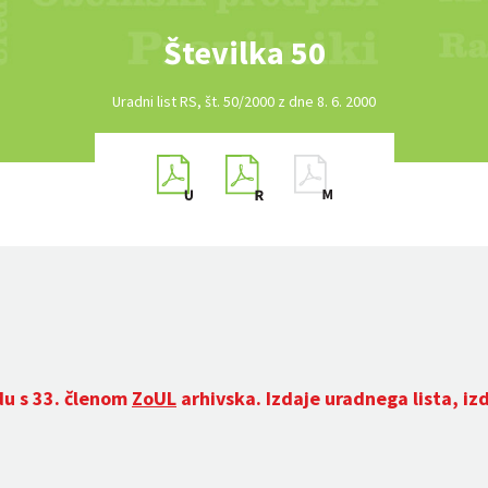
Številka 50
Uradni list RS, št. 50/2000 z dne 8. 6. 2000
du s 33. členom
ZoUL
arhivska. Izdaje uradnega lista, iz