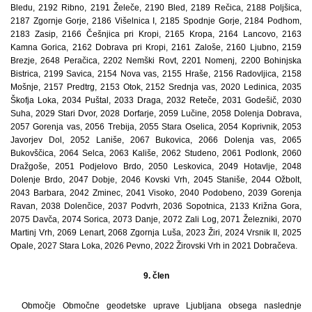
Bledu, 2192 Ribno, 2191 Želeče, 2190 Bled, 2189 Rečica, 2188 Poljšica,
2187 Zgornje Gorje, 2186 Višelnica I, 2185 Spodnje Gorje, 2184 Podhom,
2183 Zasip, 2166 Češnjica pri Kropi, 2165 Kropa, 2164 Lancovo, 2163
Kamna Gorica, 2162 Dobrava pri Kropi, 2161 Zaloše, 2160 Ljubno, 2159
Brezje, 2648 Peračica, 2202 Nemški Rovt, 2201 Nomenj, 2200 Bohinjska
Bistrica, 2199 Savica, 2154 Nova vas, 2155 Hraše, 2156 Radovljica, 2158
Mošnje, 2157 Predtrg, 2153 Otok, 2152 Srednja vas, 2020 Ledinica, 2035
Škofja Loka, 2034 Puštal, 2033 Draga, 2032 Reteče, 2031 Godešič, 2030
Suha, 2029 Stari Dvor, 2028 Dorfarje, 2059 Lučine, 2058 Dolenja Dobrava,
2057 Gorenja vas, 2056 Trebija, 2055 Stara Oselica, 2054 Koprivnik, 2053
Javorjev Dol, 2052 Laniše, 2067 Bukovica, 2066 Dolenja vas, 2065
Bukovščica, 2064 Selca, 2063 Kališe, 2062 Studeno, 2061 Podlonk, 2060
Dražgoše, 2051 Podjelovo Brdo, 2050 Leskovica, 2049 Hotavlje, 2048
Dolenje Brdo, 2047 Dobje, 2046 Kovski Vrh, 2045 Staniše, 2044 Ožbolt,
2043 Barbara, 2042 Zminec, 2041 Visoko, 2040 Podobeno, 2039 Gorenja
Ravan, 2038 Dolenčice, 2037 Podvrh, 2036 Sopotnica, 2133 Križna Gora,
2075 Davča, 2074 Sorica, 2073 Danje, 2072 Zali Log, 2071 Železniki, 2070
Martinj Vrh, 2069 Lenart, 2068 Zgornja Luša, 2023 Žiri, 2024 Vrsnik II, 2025
Opale, 2027 Stara Loka, 2026 Pevno, 2022 Žirovski Vrh in 2021 Dobračeva.
9. člen
Območje Območne geodetske uprave Ljubljana obsega naslednje