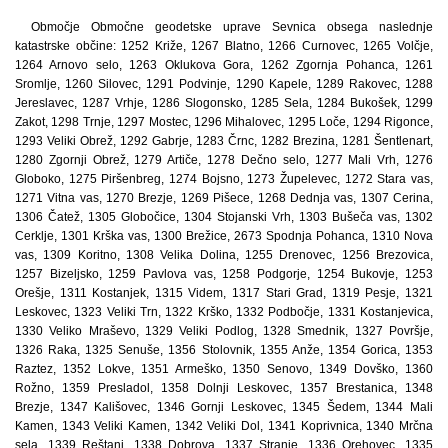
Območje Območne geodetske uprave Sevnica obsega naslednje
katastrske občine: 1252 Križe, 1267 Blatno, 1266 Curnovec, 1265 Volčje,
1264 Arnovo selo, 1263 Oklukova Gora, 1262 Zgornja Pohanca, 1261
Sromlje, 1260 Silovec, 1291 Podvinje, 1290 Kapele, 1289 Rakovec, 1288
Jereslavec, 1287 Vrhje, 1286 Slogonsko, 1285 Sela, 1284 Bukošek, 1299
Zakot, 1298 Trnje, 1297 Mostec, 1296 Mihalovec, 1295 Loče, 1294 Rigonce,
1293 Veliki Obrež, 1292 Gabrje, 1283 Črnc, 1282 Brezina, 1281 Šentlenart,
1280 Zgornji Obrež, 1279 Artiče, 1278 Dečno selo, 1277 Mali Vrh, 1276
Globoko, 1275 Piršenbreg, 1274 Bojsno, 1273 Župelevec, 1272 Stara vas,
1271 Vitna vas, 1270 Brezje, 1269 Pišece, 1268 Dednja vas, 1307 Cerina,
1306 Čatež, 1305 Globočice, 1304 Stojanski Vrh, 1303 Bušeča vas, 1302
Cerklje, 1301 Krška vas, 1300 Brežice, 2673 Spodnja Pohanca, 1310 Nova
vas, 1309 Koritno, 1308 Velika Dolina, 1255 Drenovec, 1256 Brezovica,
1257 Bizeljsko, 1259 Pavlova vas, 1258 Podgorje, 1254 Bukovje, 1253
Orešje, 1311 Kostanjek, 1315 Videm, 1317 Stari Grad, 1319 Pesje, 1321
Leskovec, 1323 Veliki Trn, 1322 Krško, 1332 Podbočje, 1331 Kostanjevica,
1330 Veliko Mraševo, 1329 Veliki Podlog, 1328 Smednik, 1327 Površje,
1326 Raka, 1325 Senuše, 1356 Stolovnik, 1355 Anže, 1354 Gorica, 1353
Raztez, 1352 Lokve, 1351 Armeško, 1350 Senovo, 1349 Dovško, 1360
Rožno, 1359 Presladol, 1358 Dolnji Leskovec, 1357 Brestanica, 1348
Brezje, 1347 Kališovec, 1346 Gornji Leskovec, 1345 Šedem, 1344 Mali
Kamen, 1343 Veliki Kamen, 1342 Veliki Dol, 1341 Koprivnica, 1340 Mrčna
sela, 1339 Reštanj, 1338 Dobrova, 1337 Stranje, 1336 Orehovec, 1335