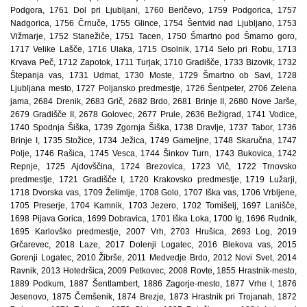
Podgora, 1761 Dol pri Ljubljani, 1760 Beričevo, 1759 Podgorica, 1757
Nadgorica, 1756 Črnuče, 1755 Glince, 1754 Šentvid nad Ljubljano, 1753
Vižmarje, 1752 Stanežiče, 1751 Tacen, 1750 Šmartno pod Šmarno goro,
1717 Velike Lašče, 1716 Ulaka, 1715 Osolnik, 1714 Selo pri Robu, 1713
Krvava Peč, 1712 Zapotok, 1711 Turjak, 1710 Gradišče, 1733 Bizovik, 1732
Štepanja vas, 1731 Udmat, 1730 Moste, 1729 Šmartno ob Savi, 1728
Ljubljana mesto, 1727 Poljansko predmestje, 1726 Šentpeter, 2706 Zelena
jama, 2684 Drenik, 2683 Grič, 2682 Brdo, 2681 Brinje II, 2680 Nove Jarše,
2679 Gradišče II, 2678 Golovec, 2677 Prule, 2636 Bežigrad, 1741 Vodice,
1740 Spodnja Šiška, 1739 Zgornja Šiška, 1738 Dravlje, 1737 Tabor, 1736
Brinje I, 1735 Stožice, 1734 Ježica, 1749 Gameljne, 1748 Skaručna, 1747
Polje, 1746 Rašica, 1745 Vesca, 1744 Šinkov Turn, 1743 Bukovica, 1742
Repnje, 1725 Ajdovščina, 1724 Brezovica, 1723 Vič, 1722 Trnovsko
predmestje, 1721 Gradišče I, 1720 Krakovsko predmestje, 1719 Lužarji,
1718 Dvorska vas, 1709 Želimlje, 1708 Golo, 1707 Iška vas, 1706 Vrbljene,
1705 Preserje, 1704 Kamnik, 1703 Jezero, 1702 Tomišelj, 1697 Lanišče,
1698 Pijava Gorica, 1699 Dobravica, 1701 Iška Loka, 1700 Ig, 1696 Rudnik,
1695 Karlovško predmestje, 2007 Vrh, 2703 Hrušica, 2693 Log, 2019
Grčarevec, 2018 Laze, 2017 Dolenji Logatec, 2016 Blekova vas, 2015
Gorenji Logatec, 2010 Žibrše, 2011 Medvedje Brdo, 2012 Novi Svet, 2014
Ravnik, 2013 Hotedršica, 2009 Petkovec, 2008 Rovte, 1855 Hrastnik-mesto,
1889 Podkum, 1887 Šentlambert, 1886 Zagorje-mesto, 1877 Vrhe I, 1876
Jesenovo, 1875 Čemšenik, 1874 Brezje, 1873 Hrastnik pri Trojanah, 1872