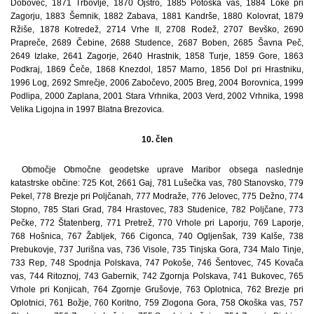
Dobovec, 1871 Trbovlje, 1870 Ojstro, 1885 Potoška vas, 1884 Loke pri
Zagorju, 1883 Šemnik, 1882 Zabava, 1881 Kandrše, 1880 Kolovrat, 1879
Ržiše, 1878 Kotredež, 2714 Vrhe II, 2708 Rodež, 2707 Bevško, 2690
Prapreče, 2689 Čebine, 2688 Studence, 2687 Boben, 2685 Šavna Peč,
2649 Izlake, 2641 Zagorje, 2640 Hrastnik, 1858 Turje, 1859 Gore, 1863
Podkraj, 1869 Čeče, 1868 Knezdol, 1857 Marno, 1856 Dol pri Hrastniku,
1996 Log, 2692 Smrečje, 2006 Zabočevo, 2005 Breg, 2004 Borovnica, 1999
Podlipa, 2000 Zaplana, 2001 Stara Vrhnika, 2003 Verd, 2002 Vrhnika, 1998
Velika Ligojna in 1997 Blatna Brezovica.
10. člen
Območje Območne geodetske uprave Maribor obsega naslednje
katastrske občine: 725 Kot, 2661 Gaj, 781 Lušečka vas, 780 Stanovsko, 779
Pekel, 778 Brezje pri Poljčanah, 777 Modraže, 776 Jelovec, 775 Dežno, 774
Stopno, 785 Stari Grad, 784 Hrastovec, 783 Studenice, 782 Poljčane, 773
Pečke, 772 Štatenberg, 771 Pretrež, 770 Vrhole pri Laporju, 769 Laporje,
768 Hošnica, 767 Žabljek, 766 Cigonca, 740 Ogljenšak, 739 Kalše, 738
Prebukovje, 737 Jurišna vas, 736 Visole, 735 Tinjska Gora, 734 Malo Tinje,
733 Rep, 748 Spodnja Polskava, 747 Pokoše, 746 Šentovec, 745 Kovača
vas, 744 Ritoznoj, 743 Gabernik, 742 Zgornja Polskava, 741 Bukovec, 765
Vrhole pri Konjicah, 764 Zgornje Grušovje, 763 Oplotnica, 762 Brezje pri
Oplotnici, 761 Božje, 760 Koritno, 759 Zlogona Gora, 758 Okoška vas, 757