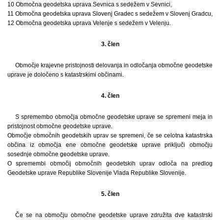
10 Območna geodetska uprava Sevnica s sedežem v Sevnici,
11 Območna geodetska uprava Slovenj Gradec s sedežem v Slovenj Gradcu,
12 Območna geodetska uprava Velenje s sedežem v Velenju.
3. člen
Območje krajevne pristojnosti delovanja in odločanja območne geodetske
uprave je določeno s katastrskimi občinami.
4. člen
S spremembo območja območne geodetske uprave se spremeni meja in
pristojnost območne geodetske uprave.
Območje območnih geodetskih uprav se spremeni, če se celotna katastrska
občina iz območja ene območne geodetske uprave priključi območju
sosednje območne geodetske uprave.
O spremembi območij območnih geodetskih uprav odloča na predlog
Geodetske uprave Republike Slovenije Vlada Republike Slovenije.
5. člen
Če se na območju območne geodetske uprave združita dve katastrski