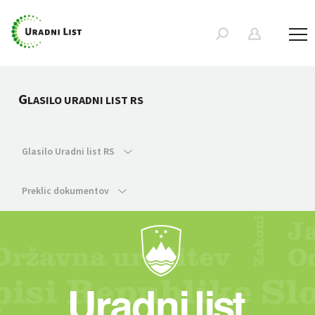
G
LASILO URADNI LIST RS
Glasilo Uradni list RS
Preklic dokumentov