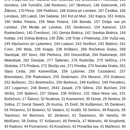
Gomilica, 149 Turnišče, 148 Renkovci, 147 Strehovci, 146 Dobrovnik, 145
Žitkovci, 170 Pince, 169 Petišovci, 168 Dolina pri Lendavi, 167 Čentiba, 166
Lendava, 165 Lakoš, 164 Gaberje, 163 Kot pri Muri, 162 Kapca, 161 Hotiza,
160 Velika Polana, 159 Mala Polana, 158 Banuta, 157 Dolga vas pri
Lendavi, 156 Mostje pri Lendavi, 155 Genterovci, 154 Kamovci, 153
Radmožanci, 140 Črenšovci, 141 Gornja Bistrica, 142 Srednja Bistrica, 144
Kobilje, 143 Dolnja Bistrica, 139 Žižki, 138 Trnje v Prekmurju, 230 Vučja vas,
245 Ključarovci pri Ljutomeru, 244 Lukavci, 243 Noršinci, 242 Babinci, 241
Cven, 240 Mota, 239 Krapje, 238 Krištanci, 269 Rinčetova Graba, 268
Slamnjak, 267 Ilovci, 266 Plešivica, 265 Gresovščak, 264 Radomerje, 263
Mekotnjak, 262 Desnjak, 277 Šafarsko, 276 Razkrižje, 275 Veščica, 274
Globoka, 273 Pristava, 272 Stročja vas, 271 Presika, 270 Nunska Graba, 261
Stara Cesta, 260 Kamenščak, 259 Ljutomer, 258 Cezanjevci, 257
Branoslavci, 256 Radoslavci, 255 Godemarci, 254 Moravci, 253 Drakovci,
252 Bučkovci, 251 Bolehnečici, 250 Berkovci, 249 Kuršinci, 248 Precetinci,
247 Logarovci, 246 Boreci, 2643 Zasadi, 278 Gibina, 233 Bunčani, 234
Veržej, 235 Iljaševci, 237 Grlava, 236 Križevci, 232 Stara Nova vas, 231
Bučečovci, 17 Šalovci, 32 Nuskova, 31 Kramarovci, 30 Ocinje, 29 Serdica, 28
Sotina, 27 Gornji Slaveči, 26 Kuzma, 25 Dolič, 56 Kuštanovci, 55 Dankovci,
54 Pečarovci, 53 Bodonci, 52 Vadarci, 51 Krašči, 50 Gerlinci, 49 Ropoča, 65
Topolovci, 64 Beznovci, 62 Zenkovci, 61 Šalamenci, 60 Vaneča, 59
Moščanci, 58 Dolina, 57 Košarovci, 48 Pertoča, 47 Motovilci, 46 Kruplivnik,
45 Radovci, 44 Poznanovci, 43 Kovačevci, 42 Prosečka vas, 41 Mačkovci, 40