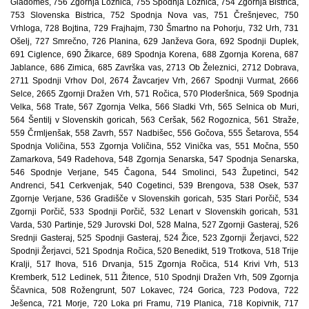
Gladomes, 756 Zgornja Ložnica, 755 Spodnja Ložnica, 754 Zgornja Bistrica,
753 Slovenska Bistrica, 752 Spodnja Nova vas, 751 Črešnjevec, 750
Vrhloga, 728 Bojtina, 729 Frajhajm, 730 Šmartno na Pohorju, 732 Urh, 731
Ošelj, 727 Smrečno, 726 Planina, 629 Janževa Gora, 692 Spodnji Duplek,
691 Ciglence, 690 Žikarce, 689 Spodnja Korena, 688 Zgornja Korena, 687
Jablance, 686 Zimica, 685 Završka vas, 2713 Ob Železnici, 2712 Dobrava,
2711 Spodnji Vrhov Dol, 2674 Žavcarjev Vrh, 2667 Spodnji Vurmat, 2666
Selce, 2665 Zgornji Dražen Vrh, 571 Ročica, 570 Ploderšnica, 569 Spodnja
Velka, 568 Trate, 567 Zgornja Velka, 566 Sladki Vrh, 565 Selnica ob Muri,
564 Šentilj v Slovenskih goricah, 563 Ceršak, 562 Rogoznica, 561 Straže,
559 Črmljenšak, 558 Zavrh, 557 Nadbišec, 556 Gočova, 555 Šetarova, 554
Spodnja Voličina, 553 Zgornja Voličina, 552 Vinička vas, 551 Močna, 550
Zamarkova, 549 Radehova, 548 Zgornja Senarska, 547 Spodnja Senarska,
546 Spodnje Verjane, 545 Čagona, 544 Smolinci, 543 Župetinci, 542
Andrenci, 541 Cerkvenjak, 540 Cogetinci, 539 Brengova, 538 Osek, 537
Zgornje Verjane, 536 Gradišče v Slovenskih goricah, 535 Stari Porčič, 534
Zgornji Porčič, 533 Spodnji Porčič, 532 Lenart v Slovenskih goricah, 531
Varda, 530 Partinje, 529 Jurovski Dol, 528 Malna, 527 Zgornji Gasteraj, 526
Srednji Gasteraj, 525 Spodnji Gasteraj, 524 Žice, 523 Zgornji Žerjavci, 522
Spodnji Žerjavci, 521 Spodnja Ročica, 520 Benedikt, 519 Trotkova, 518 Trije
Kralji, 517 Ihova, 516 Drvanja, 515 Zgornja Ročica, 514 Krivi Vrh, 513
Kremberk, 512 Ledinek, 511 Žitence, 510 Spodnji Dražen Vrh, 509 Zgornja
Ščavnica, 508 Rožengrunt, 507 Lokavec, 724 Gorica, 723 Podova, 722
Ješenca, 721 Morje, 720 Loka pri Framu, 719 Planica, 718 Kopivnik, 717