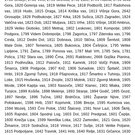
Gora, 1820 Gorenja vas, 1819 Velike Pece, 1818 Podboršt, 1817 Radohova
vas, 1816 Hudo, 1815 Draga, 1814 Kriška vas, 1813 Višnja Gora, 2642
Grosuplje, 1828 Podbukovje, 1827 Krka, 1826 Sušica, 1825 Zagradec, 1824
Valična vas, 1823 Dob, 1822 Muljava, 1821 Vrhe, 1831 Višnje, 1830 Ambrus,
1829 Veliko Globoko, 1803 Metnaj, 1802 Leskovec, 1801 Kompolje, 1800
Podgora, 1799 Videm Dobrepolje, 1798 Zagorica, 1797 Zdenska vas, 1796
Cesta, 1812 Dedni Dol, 1811 Dobrava, 1810 Stična, 1809 Šentvid, 1808
Male Dole, 1807 Temenica, 1805 Bukovica, 1804 Češnjice, 1795 Velike
Lipljene, 1791 Žalna, 1789 Ponova vas, 1787 Mali Vrh, 1785 Sela, 1781
Polica, 1782 Stara vas, 1890 Črna, 2691 Rakitovec, 2668 Gojška Planina,
1913 Podhruška, 1912 Palovče, 1911 Kamnik, 1910 Volčji Potok, 1909
Šmarca, 1908 Podgorje, 1907 Križ, 1906 Suhadole, 1921 Špitalič, 1920
Hribi, 1919 Zgornji Tuhinj, 1918 Pšajnovica, 1917 Šmartno v Tuhinju, 1916
Loke, 1915 Hruševka, 1914 Znojile, 1923 Motnik, 1922 Zgornji Motnik, 1905
Moste, 1904 Kaplja vas, 1903 Nasovče, 1902 Klanec, 1901 Mlaka, 1900
Tunjice, 1899 Košiše, 1898 Mekinje, 1893 Stranje, 1894 Godič, 1895 Gozd,
1897 Nevlje, 1896 Tučna, 1892 Bistričica, 1891 Županje Njive, 1567
Potiskavec, 1598 Hrib, 1597 Koprivnik, 1596 Brezje, 1595 Kumrova vas,
1594 Mozelj, 1593 Črni Potok, 1592 Štalcerji, 1591 Novi Lazi, 1606 Škrilj,
1605 Rajndol, 1604 Spodnji Log, 1603 Dol, 1602 Predgrad, 1601 Čeplje,
1600 Knežja Lipa, 1599 Nemška Loka, 1622 Zamostec, 1621 Gora, 1620
Žimarice, 1619 Sodražica, 1618 Vinice, 1617 Sušje, 1616 Velike Poljane,
1615 Podpoljane, 1642 Travnik, 1641 Hrib, 1640 Retje, 1631 Grčarice, 1630