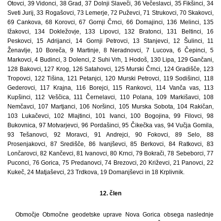
Otovci, 39 Vidonci, 38 Grad, 37 Dolnji Slaveči, 36 Večeslavci, 35 Fikšinci, 34
Sveti Jurij, 33 Rogašovci, 73 Lemerje, 72 Puževci, 71 Strukovci, 70 Skakovci,
69 Cankova, 68 Korovci, 67 Gornji Črnci, 66 Domajinci, 136 Melinci, 135
Ižakovci, 134 Dokležovje, 133 Lipovci, 132 Bratonci, 131 Beltinci, 16
Peskovci, 15 Adrijanci, 14 Gornji Petrovci, 13 Stanjevci, 12 Šulinci, 11
Ženavlje, 10 Boreča, 9 Martinje, 8 Neradnovci, 7 Lucova, 6 Čepinci, 5
Markovci, 4 Budinci, 3 Dolenci, 2 Suhi Vrh, 1 Hodoš, 130 Lipa, 129 Gančani,
128 Bakovci, 127 Krog, 126 Satahovci, 125 Murski Črnci, 124 Gradišče, 123
Tropovci, 122 Tišina, 121 Petanjci, 120 Murski Petrovci, 119 Sodišinci, 118
Gederovci, 117 Krajna, 116 Borejci, 115 Rankovci, 114 Vanča vas, 113
Kupšinci, 112 Veščica, 111 Černelavci, 110 Polana, 109 Markišavci, 108
Nemčavci, 107 Martjanci, 106 Noršinci, 105 Murska Sobota, 104 Rakičan,
103 Lukačevci, 102 Mlajtinci, 101 Ivanci, 100 Bogojina, 99 Filovci, 98
Bukovnica, 97 Motvarjevci, 96 Pordašinci, 95 Čikečka vas, 94 Vučja Gomila,
93 Tešanovci, 92 Moravci, 91 Andrejci, 90 Fokovci, 89 Selo, 88
Prosenjakovci, 87 Središče, 86 Ivanjševci, 85 Berkovci, 84 Ratkovci, 83
Lončarovci, 82 Kančevci, 81 Ivanovci, 80 Krnci, 79 Bokrači, 78 Sebeborci, 77
Puconci, 76 Gorica, 75 Predanovci, 74 Brezovci, 20 Križevci, 21 Panovci, 22
Kukeč, 24 Matjaševci, 23 Trdkova, 19 Domanjševci in 18 Krplivnik.
12. člen
Območje Območne geodetske uprave Nova Gorica obsega naslednje