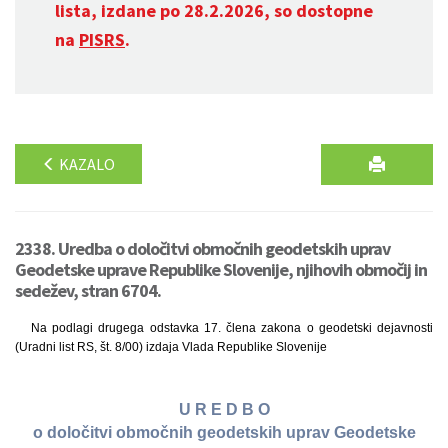
lista, izdane po 28.2.2026, so dostopne
na
PISRS
.
KAZALO
2338. Uredba o določitvi območnih geodetskih uprav
Geodetske uprave Republike Slovenije, njihovih območij in
sedežev, stran 6704.
Na podlagi drugega odstavka 17. člena zakona o geodetski dejavnosti
(Uradni list RS, št. 8/00) izdaja Vlada Republike Slovenije
U R E D B O
o določitvi območnih geodetskih uprav Geodetske