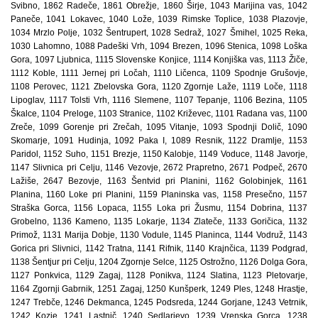
Svibno, 1862 Radeče, 1861 Obrežje, 1860 Širje, 1043 Marijina vas, 1042
Paneče, 1041 Lokavec, 1040 Lože, 1039 Rimske Toplice, 1038 Plazovje,
1034 Mrzlo Polje, 1032 Šentrupert, 1028 Sedraž, 1027 Šmihel, 1025 Reka,
1030 Lahomno, 1088 Padeški Vrh, 1094 Brezen, 1096 Stenica, 1098 Loška
Gora, 1097 Ljubnica, 1115 Slovenske Konjice, 1114 Konjiška vas, 1113 Žiče,
1112 Koble, 1111 Jernej pri Ločah, 1110 Ličenca, 1109 Spodnje Grušovje,
1108 Perovec, 1121 Zbelovska Gora, 1120 Zgornje Laže, 1119 Loče, 1118
Lipoglav, 1117 Tolsti Vrh, 1116 Slemene, 1107 Tepanje, 1106 Bezina, 1105
Škalce, 1104 Preloge, 1103 Stranice, 1102 Križevec, 1101 Radana vas, 1100
Zreče, 1099 Gorenje pri Zrečah, 1095 Vitanje, 1093 Spodnji Dolič, 1090
Skomarje, 1091 Hudinja, 1092 Paka I, 1089 Resnik, 1122 Dramlje, 1153
Paridol, 1152 Suho, 1151 Brezje, 1150 Kalobje, 1149 Voduce, 1148 Javorje,
1147 Slivnica pri Celju, 1146 Vezovje, 2672 Prapretno, 2671 Podpeč, 2670
Lažiše, 2647 Bezovje, 1163 Šentvid pri Planini, 1162 Golobinjek, 1161
Planina, 1160 Loke pri Planini, 1159 Planinska vas, 1158 Presečno, 1157
Straška Gorca, 1156 Lopaca, 1155 Loka pri Žusmu, 1154 Dobrina, 1137
Grobelno, 1136 Kameno, 1135 Lokarje, 1134 Zlateče, 1133 Goričica, 1132
Primož, 1131 Marija Dobje, 1130 Vodule, 1145 Planinca, 1144 Vodruž, 1143
Gorica pri Slivnici, 1142 Tratna, 1141 Rifnik, 1140 Krajnčica, 1139 Podgrad,
1138 Šentjur pri Celju, 1204 Zgornje Selce, 1125 Ostrožno, 1126 Dolga Gora,
1127 Ponkvica, 1129 Zagaj, 1128 Ponikva, 1124 Slatina, 1123 Pletovarje,
1164 Zgornji Gabrnik, 1251 Zagaj, 1250 Kunšperk, 1249 Ples, 1248 Hrastje,
1247 Trebče, 1246 Dekmanca, 1245 Podsreda, 1244 Gorjane, 1243 Vetrnik,
1242 Kozje, 1241 Lastnič, 1240 Sedlarjevo, 1239 Vrenska Gorca, 1238