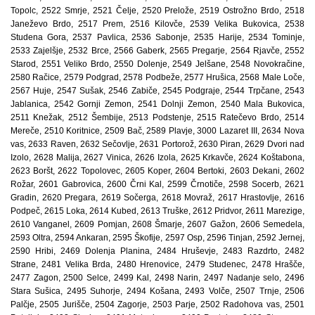
Topolc, 2522 Smrje, 2521 Čelje, 2520 Prelože, 2519 Ostrožno Brdo, 2518
Janeževo Brdo, 2517 Prem, 2516 Kilovče, 2539 Velika Bukovica, 2538
Studena Gora, 2537 Pavlica, 2536 Sabonje, 2535 Harije, 2534 Tominje,
2533 Zajelšje, 2532 Brce, 2566 Gaberk, 2565 Pregarje, 2564 Rjavče, 2552
Starod, 2551 Veliko Brdo, 2550 Dolenje, 2549 Jelšane, 2548 Novokračine,
2580 Račice, 2579 Podgrad, 2578 Podbeže, 2577 Hrušica, 2568 Male Loče,
2567 Huje, 2547 Sušak, 2546 Zabiče, 2545 Podgraje, 2544 Trpčane, 2543
Jablanica, 2542 Gornji Zemon, 2541 Dolnji Zemon, 2540 Mala Bukovica,
2511 Knežak, 2512 Šembije, 2513 Podstenje, 2515 Ratečevo Brdo, 2514
Mereče, 2510 Koritnice, 2509 Bač, 2589 Plavje, 3000 Lazaret III, 2634 Nova
vas, 2633 Raven, 2632 Sečovlje, 2631 Portorož, 2630 Piran, 2629 Dvori nad
Izolo, 2628 Malija, 2627 Vinica, 2626 Izola, 2625 Krkavče, 2624 Koštabona,
2623 Boršt, 2622 Topolovec, 2605 Koper, 2604 Bertoki, 2603 Dekani, 2602
Rožar, 2601 Gabrovica, 2600 Črni Kal, 2599 Črnotiče, 2598 Socerb, 2621
Gradin, 2620 Pregara, 2619 Sočerga, 2618 Movraž, 2617 Hrastovlje, 2616
Podpeč, 2615 Loka, 2614 Kubed, 2613 Truške, 2612 Pridvor, 2611 Marezige,
2610 Vanganel, 2609 Pomjan, 2608 Šmarje, 2607 Gažon, 2606 Semedela,
2593 Oltra, 2594 Ankaran, 2595 Škofije, 2597 Osp, 2596 Tinjan, 2592 Jernej,
2590 Hribi, 2469 Dolenja Planina, 2484 Hruševje, 2483 Razdrto, 2482
Strane, 2481 Velika Brda, 2480 Hrenovice, 2479 Studenec, 2478 Hrašče,
2477 Zagon, 2500 Selce, 2499 Kal, 2498 Narin, 2497 Nadanje selo, 2496
Stara Sušica, 2495 Suhorje, 2494 Košana, 2493 Volče, 2507 Trnje, 2506
Palčje, 2505 Jurišče, 2504 Zagorje, 2503 Parje, 2502 Radohova vas, 2501