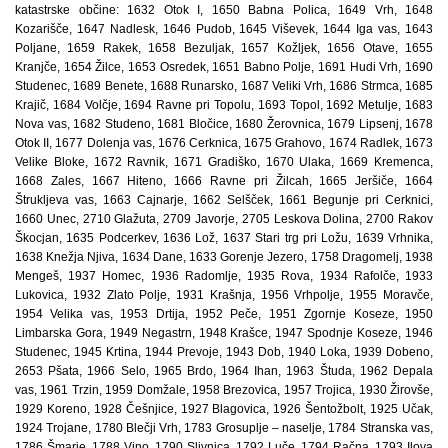
katastrske občine: 1632 Otok I, 1650 Babna Polica, 1649 Vrh, 1648
Kozarišče, 1647 Nadlesk, 1646 Pudob, 1645 Viševek, 1644 Iga vas, 1643
Poljane, 1659 Rakek, 1658 Bezuljak, 1657 Kožljek, 1656 Otave, 1655
Kranjče, 1654 Žilce, 1653 Osredek, 1651 Babno Polje, 1691 Hudi Vrh, 1690
Studenec, 1689 Benete, 1688 Runarsko, 1687 Veliki Vrh, 1686 Strmca, 1685
Krajič, 1684 Volčje, 1694 Ravne pri Topolu, 1693 Topol, 1692 Metulje, 1683
Nova vas, 1682 Studeno, 1681 Bločice, 1680 Žerovnica, 1679 Lipsenj, 1678
Otok II, 1677 Dolenja vas, 1676 Cerknica, 1675 Grahovo, 1674 Radlek, 1673
Velike Bloke, 1672 Ravnik, 1671 Gradiško, 1670 Ulaka, 1669 Kremenca,
1668 Zales, 1667 Hiteno, 1666 Ravne pri Žilcah, 1665 Jeršiče, 1664
Štrukljeva vas, 1663 Cajnarje, 1662 Selšček, 1661 Begunje pri Cerknici,
1660 Unec, 2710 Glažuta, 2709 Javorje, 2705 Leskova Dolina, 2700 Rakov
Škocjan, 1635 Podcerkev, 1636 Lož, 1637 Stari trg pri Ložu, 1639 Vrhnika,
1638 Knežja Njiva, 1634 Dane, 1633 Gorenje Jezero, 1758 Dragomelj, 1938
Mengeš, 1937 Homec, 1936 Radomlje, 1935 Rova, 1934 Rafolče, 1933
Lukovica, 1932 Zlato Polje, 1931 Krašnja, 1956 Vrhpolje, 1955 Moravče,
1954 Velika vas, 1953 Drtija, 1952 Peče, 1951 Zgornje Koseze, 1950
Limbarska Gora, 1949 Negastrn, 1948 Krašce, 1947 Spodnje Koseze, 1946
Studenec, 1945 Krtina, 1944 Prevoje, 1943 Dob, 1940 Loka, 1939 Dobeno,
2653 Pšata, 1966 Selo, 1965 Brdo, 1964 Ihan, 1963 Študa, 1962 Depala
vas, 1961 Trzin, 1959 Domžale, 1958 Brezovica, 1957 Trojica, 1930 Žirovše,
1929 Koreno, 1928 Češnjice, 1927 Blagovica, 1926 Šentožbolt, 1925 Učak,
1924 Trojane, 1780 Blečji Vrh, 1783 Grosuplje – naselje, 1784 Stranska vas,
1786 Šmarje, 1788 Vino, 1790 Slivnica, 1792 Luče, 1794 Račna, 1793 Ilova