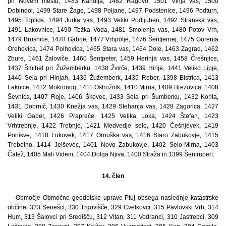
pri Novem mestu, 1483 Kandija, 1482 Ragovo, 1501 Vinja vas, 1500
Dobindol, 1499 Stare Žage, 1498 Poljane, 1497 Podstenice, 1496 Podturn,
1495 Toplice, 1494 Jurka vas, 1493 Veliki Podljuben, 1492 Stranska vas,
1491 Lakovnice, 1490 Težka Voda, 1481 Smolenja vas, 1480 Potov Vrh,
1479 Brusnice, 1478 Gabrje, 1477 Vrhpolje, 1476 Šentjernej, 1475 Gorenja
Orehovica, 1474 Polhovica, 1465 Stara vas, 1464 Dole, 1463 Zagrad, 1462
Zbure, 1461 Žaloviče, 1460 Šentpeter, 1459 Herinja vas, 1458 Črešnjice,
1437 Šmihel pri Žužemberku, 1438 Žvirče, 1439 Hinje, 1441 Veliko Lipje,
1440 Sela pri Hinjah, 1436 Žužemberk, 1435 Reber, 1398 Bistrica, 1413
Laknice, 1412 Mokronog, 1411 Ostrožnik, 1410 Mirna, 1409 Brezovica, 1408
Ševnica, 1407 Roje, 1406 Škovec, 1433 Sela pri Šumberku, 1432 Korita,
1431 Dobrnič, 1430 Knežja vas, 1429 Stehanja vas, 1428 Zagorica, 1427
Veliki Gaber, 1426 Prapreče, 1425 Velika Loka, 1424 Štefan, 1423
Vrhtrebnje, 1422 Trebnje, 1421 Medvedje selo, 1420 Češnjevek, 1419
Ponikve, 1418 Lukovek, 1417 Ornuška vas, 1416 Staro Zabukovje, 1415
Trebelno, 1414 Jelševec, 1401 Novo Zabukovje, 1402 Selo-Mirna, 1403
Čatež, 1405 Mali Videm, 1404 Dolga Njiva, 1400 Straža in 1399 Šentrupert.
14. člen
Območje Območne geodetske uprave Ptuj obsega naslednje katastrske
občine: 323 Senešci, 330 Trgovišče, 329 Cvetkovci, 315 Pavlovski Vrh, 314
Hum, 313 Šalovci pri Središču, 312 Vitan, 311 Vodranci, 310 Jastrebci, 309