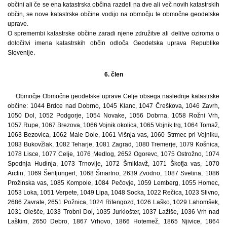
občini ali če se ena katastrska občina razdeli na dve ali več novih katastrskih
občin, se nove katastrske občine vodijo na območju te območne geodetske
uprave.
O spremembi katastrske občine zaradi njene združitve ali delitve oziroma o
določitvi imena katastrskih občin odloča Geodetska uprava Republike
Slovenije.
6. člen
Območje Območne geodetske uprave Celje obsega naslednje katastrske
občine: 1044 Brdce nad Dobrno, 1045 Klanc, 1047 Čreškova, 1046 Zavrh,
1050 Dol, 1052 Podgorje, 1054 Novake, 1056 Dobrna, 1058 Rožni Vrh,
1057 Rupe, 1067 Brezova, 1066 Vojnik okolica, 1065 Vojnik trg, 1064 Tomaž,
1063 Bezovica, 1062 Male Dole, 1061 Višnja vas, 1060 Strmec pri Vojniku,
1083 Bukovžlak, 1082 Teharje, 1081 Zagrad, 1080 Tremerje, 1079 Košnica,
1078 Lisce, 1077 Celje, 1076 Medlog, 2652 Ogorevc, 1075 Ostrožno, 1074
Spodnja Hudinja, 1073 Trnovlje, 1072 Šmiklavž, 1071 Škofja vas, 1070
Arclin, 1069 Šentjungert, 1068 Šmartno, 2639 Zvodno, 1087 Svetina, 1086
Prožinska vas, 1085 Kompole, 1084 Pečovje, 1059 Lemberg, 1055 Homec,
1053 Loka, 1051 Verpete, 1049 Lipa, 1048 Socka, 1022 Rečica, 1023 Slivno,
2686 Zavrate, 2651 Požnica, 1024 Rifengozd, 1026 Laško, 1029 Lahomšek,
1031 Olešče, 1033 Trobni Dol, 1035 Jurklošter, 1037 Lažiše, 1036 Vrh nad
Laškim, 2650 Debro, 1867 Vrhovo, 1866 Hotemež, 1865 Njivice, 1864