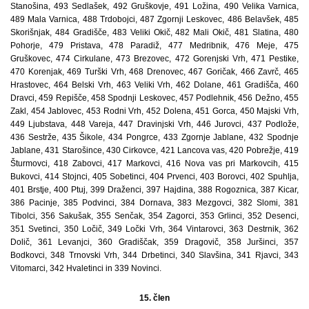
Stanošina, 493 Sedlašek, 492 Gruškovje, 491 Ložina, 490 Velika Varnica,
489 Mala Varnica, 488 Trdobojci, 487 Zgornji Leskovec, 486 Belavšek, 485
Skorišnjak, 484 Gradišče, 483 Veliki Okič, 482 Mali Okič, 481 Slatina, 480
Pohorje, 479 Pristava, 478 Paradiž, 477 Medribnik, 476 Meje, 475
Gruškovec, 474 Cirkulane, 473 Brezovec, 472 Gorenjski Vrh, 471 Pestike,
470 Korenjak, 469 Turški Vrh, 468 Drenovec, 467 Goričak, 466 Zavrč, 465
Hrastovec, 464 Belski Vrh, 463 Veliki Vrh, 462 Dolane, 461 Gradišča, 460
Dravci, 459 Repišče, 458 Spodnji Leskovec, 457 Podlehnik, 456 Dežno, 455
Zakl, 454 Jablovec, 453 Rodni Vrh, 452 Dolena, 451 Gorca, 450 Majski Vrh,
449 Ljubstava, 448 Vareja, 447 Dravinjski Vrh, 446 Jurovci, 437 Podlože,
436 Sestrže, 435 Šikole, 434 Pongrce, 433 Zgornje Jablane, 432 Spodnje
Jablane, 431 Starošince, 430 Cirkovce, 421 Lancova vas, 420 Pobrežje, 419
Šturmovci, 418 Zabovci, 417 Markovci, 416 Nova vas pri Markovcih, 415
Bukovci, 414 Stojnci, 405 Sobetinci, 404 Prvenci, 403 Borovci, 402 Spuhlja,
401 Brstje, 400 Ptuj, 399 Draženci, 397 Hajdina, 388 Rogoznica, 387 Kicar,
386 Pacinje, 385 Podvinci, 384 Dornava, 383 Mezgovci, 382 Slomi, 381
Tibolci, 356 Sakušak, 355 Senčak, 354 Zagorci, 353 Grlinci, 352 Desenci,
351 Svetinci, 350 Ločič, 349 Ločki Vrh, 364 Vintarovci, 363 Destrnik, 362
Dolič, 361 Levanjci, 360 Gradiščak, 359 Dragovič, 358 Juršinci, 357
Bodkovci, 348 Trnovski Vrh, 344 Drbetinci, 340 Slavšina, 341 Rjavci, 343
Vitomarci, 342 Hvaletinci in 339 Novinci.
15. člen