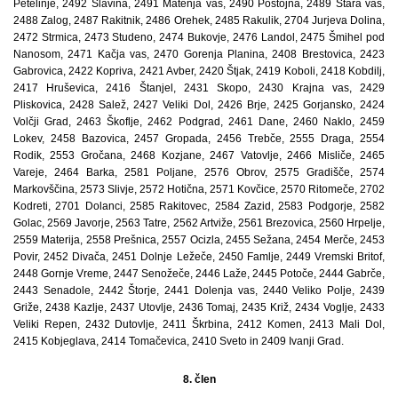
Petelinje, 2492 Slavina, 2491 Matenja vas, 2490 Postojna, 2489 Stara vas,
2488 Zalog, 2487 Rakitnik, 2486 Orehek, 2485 Rakulik, 2704 Jurjeva Dolina,
2472 Strmica, 2473 Studeno, 2474 Bukovje, 2476 Landol, 2475 Šmihel pod
Nanosom, 2471 Kačja vas, 2470 Gorenja Planina, 2408 Brestovica, 2423
Gabrovica, 2422 Kopriva, 2421 Avber, 2420 Štjak, 2419 Koboli, 2418 Kobdilj,
2417 Hruševica, 2416 Štanjel, 2431 Skopo, 2430 Krajna vas, 2429
Pliskovica, 2428 Salež, 2427 Veliki Dol, 2426 Brje, 2425 Gorjansko, 2424
Volčji Grad, 2463 Škoflje, 2462 Podgrad, 2461 Dane, 2460 Naklo, 2459
Lokev, 2458 Bazovica, 2457 Gropada, 2456 Trebče, 2555 Draga, 2554
Rodik, 2553 Gročana, 2468 Kozjane, 2467 Vatovlje, 2466 Misliče, 2465
Vareje, 2464 Barka, 2581 Poljane, 2576 Obrov, 2575 Gradišče, 2574
Markovščina, 2573 Slivje, 2572 Hotična, 2571 Kovčice, 2570 Ritomeče, 2702
Kodreti, 2701 Dolanci, 2585 Rakitovec, 2584 Zazid, 2583 Podgorje, 2582
Golac, 2569 Javorje, 2563 Tatre, 2562 Artviže, 2561 Brezovica, 2560 Hrpelje,
2559 Materija, 2558 Prešnica, 2557 Ocizla, 2455 Sežana, 2454 Merče, 2453
Povir, 2452 Divača, 2451 Dolnje Ležeče, 2450 Famlje, 2449 Vremski Britof,
2448 Gornje Vreme, 2447 Senožeče, 2446 Laže, 2445 Potoče, 2444 Gabrče,
2443 Senadole, 2442 Štorje, 2441 Dolenja vas, 2440 Veliko Polje, 2439
Griže, 2438 Kazlje, 2437 Utovlje, 2436 Tomaj, 2435 Križ, 2434 Voglje, 2433
Veliki Repen, 2432 Dutovlje, 2411 Škrbina, 2412 Komen, 2413 Mali Dol,
2415 Kobjeglava, 2414 Tomačevica, 2410 Sveto in 2409 Ivanji Grad.
8. člen