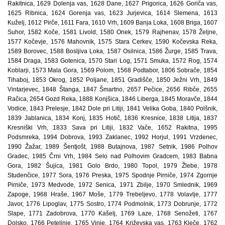
Rakitnica, 1629 Dolenja vas, 1628 Dane, 1627 Prigorica, 1626 Goriča vas,
1625 Ribnica, 1624 Gorenja vas, 1623 Jurjevica, 1614 Slemena, 1613
Kuželj, 1612 Pirče, 1611 Fara, 1610 Vrh, 1609 Banja Loka, 1608 Briga, 1607
Suhor, 1582 Koče, 1581 Livold, 1580 Onek, 1579 Rajhenav, 1578 Željne,
1577 Kočevje, 1576 Mahovnik, 1575 Stara Cerkev, 1590 Kočevska Reka,
1589 Borovec, 1588 Bosljiva Loka, 1587 Osilnica, 1586 Žurge, 1585 Trava,
1584 Draga, 1583 Gotenica, 1570 Stari Log, 1571 Smuka, 1572 Rog, 1574
Koblarji, 1573 Mala Gora, 1569 Polom, 1568 Podtabor, 1806 Sobrače, 1854
Tihaboj, 1853 Okrog, 1852 Poljane, 1851 Gradišče, 1850 Ježni Vrh, 1849
Vintarjevec, 1848 Štanga, 1847 Šmartno, 2657 Pečice, 2656 Ribče, 2655
Račica, 2654 Gozd Reka, 1888 Konjšica, 1846 Liberga, 1845 Moravče, 1844
Vodice, 1843 Prelesje, 1842 Dole pri Litiji, 1841 Velika Goba, 1840 Polšnik,
1839 Jablanica, 1834 Konj, 1835 Hotič, 1836 Kresnice, 1838 Litija, 1837
Kresniški Vrh, 1833 Sava pri Litiji, 1832 Vače, 1652 Rakitna, 1995
Podsmreka, 1994 Dobrova, 1993 Zaklanec, 1992 Horjul, 1991 Vrzdenec,
1990 Žažar, 1989 Šentjošt, 1988 Butajnova, 1987 Setnik, 1986 Polhov
Gradec, 1985 Črni Vrh, 1984 Selo nad Polhovim Gradcem, 1983 Babna
Gora, 1982 Šujica, 1981 Golo Brdo, 1980 Topol, 1979 Žlebe, 1978
Studenčice, 1977 Sora, 1976 Preska, 1975 Spodnje Pirniče, 1974 Zgornje
Pirniče, 1973 Medvode, 1972 Senica, 1971 Zbilje, 1970 Smlednik, 1969
Zapoge, 1968 Hraše, 1967 Moše, 1779 Trebeljevo, 1778 Volavlje, 1777
Javor, 1776 Lipoglav, 1775 Sostro, 1774 Podmolnik, 1773 Dobrunje, 1772
Slape, 1771 Zadobrova, 1770 Kašelj, 1769 Laze, 1768 Senožeti, 1767
Dolsko, 1766 Petelinje, 1765 Vinje, 1764 Križevska vas, 1763 Kleče, 1762