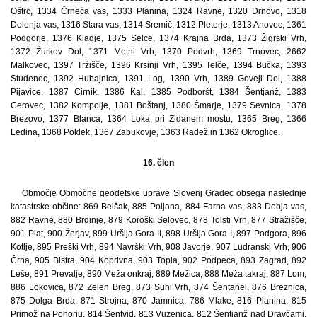
Oštrc, 1334 Črneča vas, 1333 Planina, 1324 Ravne, 1320 Drnovo, 1318
Dolenja vas, 1316 Stara vas, 1314 Sremič, 1312 Pleterje, 1313 Anovec, 1361
Podgorje, 1376 Kladje, 1375 Selce, 1374 Krajna Brda, 1373 Žigrski Vrh,
1372 Žurkov Dol, 1371 Metni Vrh, 1370 Podvrh, 1369 Trnovec, 2662
Malkovec, 1397 Tržišče, 1396 Krsinji Vrh, 1395 Telče, 1394 Bučka, 1393
Studenec, 1392 Hubajnica, 1391 Log, 1390 Vrh, 1389 Goveji Dol, 1388
Pijavice, 1387 Cirnik, 1386 Kal, 1385 Podboršt, 1384 Šentjanž, 1383
Cerovec, 1382 Kompolje, 1381 Boštanj, 1380 Šmarje, 1379 Sevnica, 1378
Brezovo, 1377 Blanca, 1364 Loka pri Zidanem mostu, 1365 Breg, 1366
Ledina, 1368 Poklek, 1367 Zabukovje, 1363 Radež in 1362 Okroglice.
16. člen
Območje Območne geodetske uprave Slovenj Gradec obsega naslednje
katastrske občine: 869 Belšak, 885 Poljana, 884 Farna vas, 883 Dobja vas,
882 Ravne, 880 Brdinje, 879 Koroški Selovec, 878 Tolsti Vrh, 877 Stražišče,
901 Plat, 900 Žerjav, 899 Uršlja Gora II, 898 Uršlja Gora I, 897 Podgora, 896
Kotlje, 895 Preški Vrh, 894 Navrški Vrh, 908 Javorje, 907 Ludranski Vrh, 906
Črna, 905 Bistra, 904 Koprivna, 903 Topla, 902 Podpeca, 893 Zagrad, 892
Leše, 891 Prevalje, 890 Meža onkraj, 889 Mežica, 888 Meža takraj, 887 Lom,
886 Lokovica, 872 Zelen Breg, 873 Suhi Vrh, 874 Šentanel, 876 Breznica,
875 Dolga Brda, 871 Strojna, 870 Jamnica, 786 Mlake, 816 Planina, 815
Primož na Pohorju, 814 Šentvid, 813 Vuzenica, 812 Šentjanž nad Dravčami,