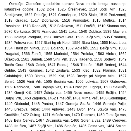
Območje Območne geodetske uprave Novo mesto bsega naslednje
katastrske občine: 1502 Dole, 1525 Črešnjevec, 1524 Sodji Vrh, 1523
Štrekljevec, 1522 Pribišje, 1521 Črmošnjice, 1520 Štale, 1519 Podzemelj,
1518 Gradac, 1517 Dobravice, 1516 Primostek, 1515 Metlika, 1514
Rosalnice, 1513 Radoviči, 1512 Božakovo, 1511 Drašiči, 1510 Slamna vas,
2676 Cerkvišče, 2675 Vranoviči, 1541 Loka, 1540 Dobliče, 1539 Mavrlen,
1538 Dolenja Podgora, 1537 Bukova Gora, 1536 Talčji Vrh, 1535 Črnomelj,
1534 Petrova vas, 1557 Stari trg ob Kolpi, 1556 Stara Lipa, 1555 Nova Lipa,
1554 Hrast pri Vinici, 1553 Bojanci, 1552 Adlešiči, 1551 Belčji Vrh, 1550
Dragatuš, 1566 Žuniči, 1565 Marindol, 1564 Preloka, 1563 Vinica, 1562
Učakovci, 1561 Damelj, 1560 Sinji Vrh, 1559 Radenci, 1558 Sodevci, 1549
Tanča Gora, 1548 Golek, 1547 Butoraj, 1546 Tribuče, 1545 Bedenj, 1544
Griblje, 1543 Krasinec, 1542 Zastava, 1533 Kleč, 1532 Planina, 1531
Golobinjek, 1530 Blatnik, 1529 Kot, 1528 Brezje pri Vinjem Vrhu, 1527
Semič, 1526 Vinji Vrh, 1505 Bušinja vas, 1506 Lokvica, 1507 Gabrovec,
1509 Radovica, 1508 Bojanja vas, 1504 Hrast pri Jugorju, 1503 Sekuliči,
1434 Gornji Križ, 1457 Ždinja vas, 1456 Novo mesto, 1455 Bršljin, 1454
Daljnji Vrh, 1453 Zagorica, 1452 Hmeljčič, 1451 Mirna Peč, 1450 Golobinjek,
1449 Globodol, 1448 Prečna, 1447 Gorenja Straža, 1446 Gorenje Polje,
1445 Brezova Reber, 1444 Ajdovec, 1443 Dvor, 1442 Stavča vas, 1473
Gradišče, 1472 Ostrog, 1471 Mršeča vas, 1470 Dobrava, 1469 Tomažja vas,
1468 Bela Cerkev, 1467 Družinska vas, 1466 Gorenja vas, 1489 Cerovec,
1488 Hrušica, 1487 Zajčji Vrh, 1486 Stopiče, 1485 Gotna vas, 1484 Šmihel