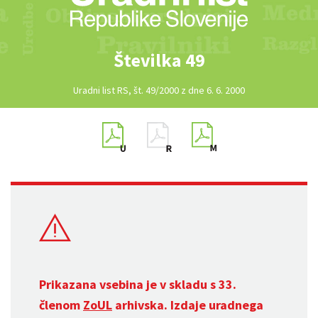
Številka 49
Uradni list RS, št. 49/2000 z dne 6. 6. 2000
Prikazana vsebina je v skladu s 33.
členom
ZoUL
arhivska. Izdaje uradnega