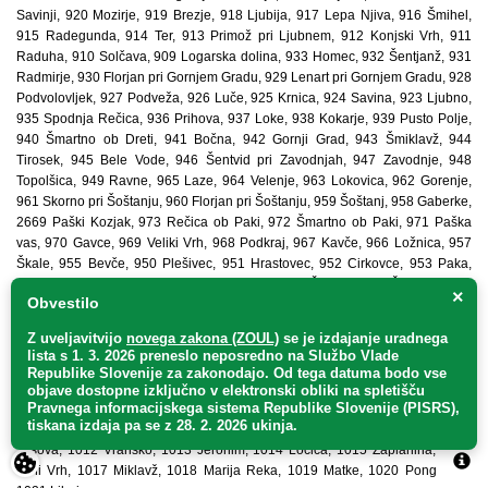
Savinji, 920 Mozirje, 919 Brezje, 918 Ljubija, 917 Lepa Njiva, 916 Šmihel,
915 Radegunda, 914 Ter, 913 Primož pri Ljubnem, 912 Konjski Vrh, 911
Raduha, 910 Solčava, 909 Logarska dolina, 933 Homec, 932 Šentjanž, 931
Radmirje, 930 Florjan pri Gornjem Gradu, 929 Lenart pri Gornjem Gradu, 928
Podvolovljek, 927 Podveža, 926 Luče, 925 Krnica, 924 Savina, 923 Ljubno,
935 Spodnja Rečica, 936 Prihova, 937 Loke, 938 Kokarje, 939 Pusto Polje,
940 Šmartno ob Dreti, 941 Bočna, 942 Gornji Grad, 943 Šmiklavž, 944
Tirosek, 945 Bele Vode, 946 Šentvid pri Zavodnjah, 947 Zavodnje, 948
Topolšica, 949 Ravne, 965 Laze, 964 Velenje, 963 Lokovica, 962 Gorenje,
961 Skorno pri Šoštanju, 960 Florjan pri Šoštanju, 959 Šoštanj, 958 Gaberke,
2669 Paški Kozjak, 973 Rečica ob Paki, 972 Šmartno ob Paki, 971 Paška
vas, 970 Gavce, 969 Veliki Vrh, 968 Podkraj, 967 Kavče, 966 Ložnica, 957
Škale, 955 Bevče, 950 Plešivec, 951 Hrastovec, 952 Cirkovce, 953 Paka,
954 Lipje, 974 Prelska, 975 Vinska Gora, 976 Črnova, 977 Železno, 978
×
Obvestilo
Studence, 979 Ponikva, 980 Andraž, 981 Dobrič, 982 Podvin, 983 Male
Braslovče, 984 Letuš, 985 Dobrovlje, 986 Podvrh, 987 Braslovče, 988
Z uveljavitvijo
novega zakona (ZOUL)
se je
izdajanje uradnega
Spodnje Gorče, 989 Šmatevž, 990 Trnava, 991 Orla vas, 992 Polzela, 993
lista s 1. 3. 2026 preneslo
neposredno
na Službo Vlade
Založe, 994 Zalog, 995 Šempeter v Savinjski dolini, 996 Žalec, 997 Gotovlje,
Republike Slovenije za zakonodajo
. Od tega datuma bodo vse
998 Velika Pirešica, 999 Gorica, 1000 Levec, 1001 Petrovče, 1002 Kasaze,
objave dostopne izključno v elektronski obliki na spletišču
Pravnega informacijskega sistema Republike Slovenije (PISRS),
1003 Zabukovica, 1004 Gornja vas, 1005 Prebold, 1006 Latkova vas, 1007
tiskana izdaja pa se z 28. 2. 2026 ukinja.
Grajska vas, 1008 Gomilsko, 1009 Ojstriška vas, 1010 Prekopa, 1011
Tešova, 1012 Vransko, 1013 Jeronim, 1014 Ločica, 1015 Zaplanina, 1016
Črni Vrh, 1017 Miklavž, 1018 Marija Reka, 1019 Matke, 1020 Pongrac in