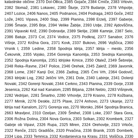
katastrske občine: 2370 Dol-Otlica, 2385 Gojače, 2384 Črniče, 2383 Vrtovin,
2382 Stomaž, 2381 Lokavec, 2380 Šturje, 2379 Budanje, 2378 Vrhpolje,
2407 Lozice, 2406 Nanos, 2405 Podnanos, 2404 Podraga, 2403 Goče, 2402
Lože, 2401 Vipava, 2400 Slap, 2399 Planina, 2398 Erzelj, 2397 Gaberje,
2396 Šmarje, 2395 Brje, 2394 Velike Žablje, 2393 Ustje, 2392 Ajdovščina,
2391 Vipavski Križ, 2390 Dobravlje, 2389 Skrilje, 2388 Kamnje, 2387 Selo,
2386 Batuje, 2373 Col, 2374 Vodice, 2375 Podkraj, 2377 Sanabor, 2376
Višnje, 2372 Križna Gora, 2371 Kovk, 2337 Bukovo, 2696 Vojščica, 2360
Vrsnik I, 2359 Ledine, 2358 Spodnja Idrija, 2357 Idrija – mesto, 2356
Čekovnik, 2355 Vojsko, 2354 Gorenja Kanomlja, 2353 Srednja Kanomlja,
2352 Spodnja Kanomlja, 2351 Idrijske Krnice, 2350 Otalež, 2349 Šebrelje,
2348 Reka–Ravne, 2347 Police, 2346 Orehek, 2345 Zakriž, 2369 Javornik,
2368 Lome, 2367 Kanji Dol, 2366 Zadlog, 2365 Črni Vrh, 2364 Godovič,
2363 Idrijski Log, 2362 Jelični Vrh, 2361 Dole, 2340 Labinje, 2341 Dolenji
Novaki, 2342 Gorenji Novaki, 2344 Cerkno, 2343 Planina, 2339 Gorje, 2338
Jesenica, 2262 Kal nad Kanalom, 2285 Biljana, 2284 Neblo, 2283 Višnjevik,
2282 Vedrijan, 2281 Šmartno, 2280 Vrhovlje, 2279 Krasno, 2278 Kožbana,
2277 Mirnik, 2276 Deskle, 2275 Plave, 2274 Anhovo, 2273 Ukanje, 2272
Idrija nad Kanalom, 2271 Gorenja vas, 2270 Morsko, 2664 Spodnja Branica,
2663 Mravljevi, 2310 Ozeljan, 2309 Šmihel, 2308 Loke, 2307 Stara Gora,
2306 Rožna Dolina, 2304 Nova Gorica, 2303 Solkan, 2302 Kromberk, 2327
Gabrje ob Vipavi, 2326 Rupa, 2325 Miren, 2324 Orehovlje, 2323 Vrtoče,
2322 Renče, 2321 Gradišče, 2320 Prvačina, 2336 Branik, 2335 Dornberk,
2334 Lipa, 2333 Temnica, 2332 Kostanjevica na Krasu, 2331 Vojščica, 2330