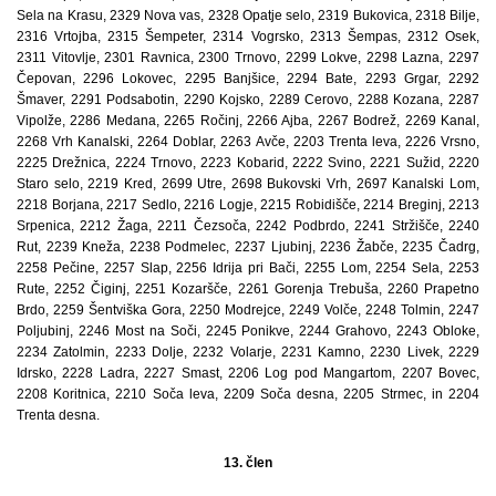
Sela na Krasu, 2329 Nova vas, 2328 Opatje selo, 2319 Bukovica, 2318 Bilje,
2316 Vrtojba, 2315 Šempeter, 2314 Vogrsko, 2313 Šempas, 2312 Osek,
2311 Vitovlje, 2301 Ravnica, 2300 Trnovo, 2299 Lokve, 2298 Lazna, 2297
Čepovan, 2296 Lokovec, 2295 Banjšice, 2294 Bate, 2293 Grgar, 2292
Šmaver, 2291 Podsabotin, 2290 Kojsko, 2289 Cerovo, 2288 Kozana, 2287
Vipolže, 2286 Medana, 2265 Ročinj, 2266 Ajba, 2267 Bodrež, 2269 Kanal,
2268 Vrh Kanalski, 2264 Doblar, 2263 Avče, 2203 Trenta leva, 2226 Vrsno,
2225 Drežnica, 2224 Trnovo, 2223 Kobarid, 2222 Svino, 2221 Sužid, 2220
Staro selo, 2219 Kred, 2699 Utre, 2698 Bukovski Vrh, 2697 Kanalski Lom,
2218 Borjana, 2217 Sedlo, 2216 Logje, 2215 Robidišče, 2214 Breginj, 2213
Srpenica, 2212 Žaga, 2211 Čezsoča, 2242 Podbrdo, 2241 Stržišče, 2240
Rut, 2239 Kneža, 2238 Podmelec, 2237 Ljubinj, 2236 Žabče, 2235 Čadrg,
2258 Pečine, 2257 Slap, 2256 Idrija pri Bači, 2255 Lom, 2254 Sela, 2253
Rute, 2252 Čiginj, 2251 Kozaršče, 2261 Gorenja Trebuša, 2260 Prapetno
Brdo, 2259 Šentviška Gora, 2250 Modrejce, 2249 Volče, 2248 Tolmin, 2247
Poljubinj, 2246 Most na Soči, 2245 Ponikve, 2244 Grahovo, 2243 Obloke,
2234 Zatolmin, 2233 Dolje, 2232 Volarje, 2231 Kamno, 2230 Livek, 2229
Idrsko, 2228 Ladra, 2227 Smast, 2206 Log pod Mangartom, 2207 Bovec,
2208 Koritnica, 2210 Soča leva, 2209 Soča desna, 2205 Strmec, in 2204
Trenta desna.
13. člen