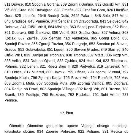
811 Dravče, 810 Spodnja Gortina, 809 Zgornja Gortina, 832 Goriški Vrh, 831
Vič, 830 Grad, 829 Dravograd, 828 Črneče, 827 Črneška Gora, 826 Libeliška
Gora, 825 Libeliče, 2646 Srednji Dolič, 2645 Paka II, 848 Sele, 847 Vrhe,
846 Gradišče, 845 Pameče, 844 Šentjanž pri Dravogradu, 843 Selovec, 842
Dobrova, 841 Otiški Vrh II, 864 Mislinja, 863 Šentilj pod Turjakom, 862 Brda,
861 Dobrava, 860 Šmiklavž, 859 Vodriž, 858 Graška Gora, 857 Veluna, 868
Kozjak, 867 Završe, 866 Šentvid nad Valdekom, 865 Gornji Dolič, 856
Spodnji Razbor, 855 Zgornji Razbor, 854 Podgorje, 853 Šmartno pri Slovenj
Gradcu, 852 Golavabuka, 851 Legen, 850 Slovenj Gradec, 849 Stari trg, 840
Otiški Vrh I, 839 Danijel pri Trbonjah, 838 Trbonje, 837 Vrata, 836 Kozji Vrh,
835 Velka, 834 Duh na Ojstrici, 833 Ojstrica, 824 Hudi Kot, 823 Ribnica na
Pohorju, 822 Lehen, 821 Rdeči Breg II, 820 Podvelka, 819 Janževski Vrh,
818 Orlica, 817 Vuhred, 800 Javnik, 799 Ožbalt, 798 Zgornji Vurmat, 797
Spodnja Kapla, 796 Zgornja Kapla, 795 Brezni Vrh, 794 Remšnik, 793 Vas,
808 Zgornja Muta, 807 Spodnja Muta, 806 Zgornja Vižinga, 805 Dobrava,
804 Radlje ob Dravi, 803 Spodnja Vižinga, 802 Kozji Vrh, 801 Brezno, 788
Branik, 789 Podlipje, 790 Brezovec, 792 Radelca, 791 Suhi Vrh in 787
Pernice.
17. člen
Območje Območne geodetske uprave Velenje obsega naslednje
katastrske občine: 934 Zgornje Pobrežje, 922 Poljane, 921 Rečica ob