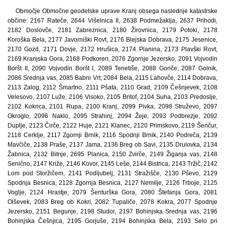
Območje Območne geodetske uprave Kranj obsega naslednje katastrske
občine: 2167 Rateče, 2644 Višelnica II, 2638 Podmežaklja, 2637 Prihodi,
2182 Doslovče, 2181 Zabreznica, 2180 Žirovnica, 2179 Potoki, 2178
Koroška Bela, 2177 Javorniški Rovt, 2176 Blejska Dobrava, 2175 Jesenice,
2170 Gozd, 2171 Dovje, 2172 Hrušica, 2174 Planina, 2173 Plavški Rovt,
2169 Kranjska Gora, 2168 Podkoren, 2076 Zgornje Jezersko, 2091 Vojvodin
Boršt II, 2090 Vojvodin Boršt I, 2089 Tenetiše, 2088 Goriče, 2087 Golnik,
2086 Srednja vas, 2085 Babni Vrt, 2084 Bela, 2115 Lahovče, 2114 Dobrava,
2113 Zalog, 2112 Šmartno, 2111 Pšata, 2110 Grad, 2109 Češnjevek, 2108
Velesovo, 2107 Luže, 2106 Visoko, 2105 Britof, 2104 Suha, 2103 Predoslje,
2102 Kokrica, 2101 Rupa, 2100 Kranj, 2099 Pivka, 2098 Struževo, 2097
Okroglo, 2096 Naklo, 2095 Strahinj, 2094 Žeje, 2093 Podbrezje, 2092
Duplje, 2123 Čirče, 2122 Huje, 2121 Klanec, 2120 Primskovo, 2119 Šenčur,
2118 Cerklje, 2117 Zgornji Brnik, 2116 Spodnji Brnik, 2140 Podreča, 2139
Mavčiče, 2138 Praše, 2137 Jama, 2136 Breg ob Savi, 2135 Drulovka, 2134
Žabnica, 2132 Bitnje, 2695 Planica, 2150 Zvirče, 2149 Žiganja vas, 2148
Senično, 2147 Križe, 2146 Kovor, 2145 Leše, 2144 Bistrica, 2143 Tržič, 2142
Lom pod Storžičem, 2141 Podljubelj, 2131 Stražišče, 2130 Pševo, 2129
Spodnja Besnica, 2128 Zgornja Besnica, 2127 Nemilje, 2126 Trboje, 2125
Voglje, 2124 Hrastje, 2079 Šenturška Gora, 2080 Štefanja Gora, 2081
Olševek, 2083 Breg ob Kokri, 2082 Tupaliče, 2078 Kokra, 2077 Spodnje
Jezersko, 2151 Begunje, 2198 Studor, 2197 Bohinjska Srednja vas, 2196
Bohinjska Češnjica, 2195 Gorjuše, 2194 Bohinjska Bela, 2193 Selo pri