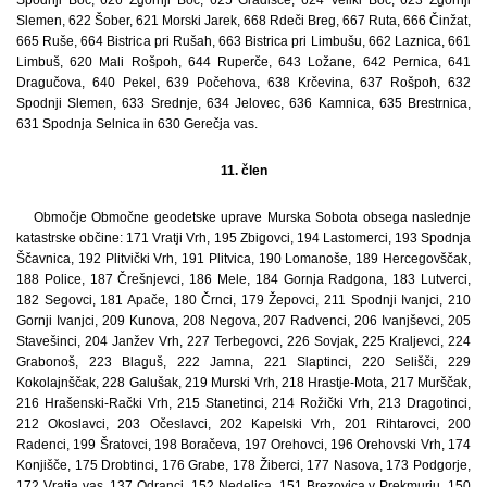
Slemen, 622 Šober, 621 Morski Jarek, 668 Rdeči Breg, 667 Ruta, 666 Činžat,
665 Ruše, 664 Bistrica pri Rušah, 663 Bistrica pri Limbušu, 662 Laznica, 661
Limbuš, 620 Mali Rošpoh, 644 Ruperče, 643 Ložane, 642 Pernica, 641
Dragučova, 640 Pekel, 639 Počehova, 638 Krčevina, 637 Rošpoh, 632
Spodnji Slemen, 633 Srednje, 634 Jelovec, 636 Kamnica, 635 Brestrnica,
631 Spodnja Selnica in 630 Gerečja vas.
11. člen
Območje Območne geodetske uprave Murska Sobota obsega naslednje
katastrske občine: 171 Vratji Vrh, 195 Zbigovci, 194 Lastomerci, 193 Spodnja
Ščavnica, 192 Plitvički Vrh, 191 Plitvica, 190 Lomanoše, 189 Hercegovščak,
188 Police, 187 Črešnjevci, 186 Mele, 184 Gornja Radgona, 183 Lutverci,
182 Segovci, 181 Apače, 180 Črnci, 179 Žepovci, 211 Spodnji Ivanjci, 210
Gornji Ivanjci, 209 Kunova, 208 Negova, 207 Radvenci, 206 Ivanjševci, 205
Stavešinci, 204 Janžev Vrh, 227 Terbegovci, 226 Sovjak, 225 Kraljevci, 224
Grabonoš, 223 Blaguš, 222 Jamna, 221 Slaptinci, 220 Selišči, 229
Kokolajnščak, 228 Galušak, 219 Murski Vrh, 218 Hrastje-Mota, 217 Murščak,
216 Hrašenski-Rački Vrh, 215 Stanetinci, 214 Rožički Vrh, 213 Dragotinci,
212 Okoslavci, 203 Očeslavci, 202 Kapelski Vrh, 201 Rihtarovci, 200
Radenci, 199 Šratovci, 198 Boračeva, 197 Orehovci, 196 Orehovski Vrh, 174
Konjišče, 175 Drobtinci, 176 Grabe, 178 Žiberci, 177 Nasova, 173 Podgorje,
172 Vratja vas, 137 Odranci, 152 Nedelica, 151 Brezovica v Prekmurju, 150