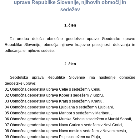
uprave Republike Slovenije, njihovih območij in
sedežev
1. člen
Ta uredba določa območne geodetske uprave Geodetske uprave
Republike Slovenije, območja njihove krajevne pristojnosti delovanja in
odločanja ter njihove sedeže.
2. člen
Geodetska uprava Republike Slovenije ima naslednje območne
geodetske uprave:
01 Območna geodetska uprava Celje s sedežem v Celju,
02 Območna geodetska uprava Koper s sedežem v Kopru,
03 Območna geodetska uprava Kranj s sedežem v Kranju,
04 Območna geodetska uprava Ljubljana s sedežem v Ljubljani,
05 Območna geodetska uprava Maribor s sedežem v Mariboru,
06 Območna geodetska uprava Murska Sobota s sedežem v Murski Soboti,
07 Območna geodetska uprava Nova Gorica s sedežem v Novi Gorici,
08 Območna geodetska uprava Novo mesto s sedežem v Novem mestu,
09 Območna geodetska uprava Ptuj s sedežem na Ptuju,