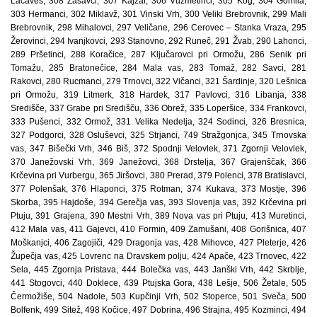
Lačaves, 308 Zasavci, 307 Kajžar, 306 Vuzmetinci, 305 Kog, 304 Gomila,
303 Hermanci, 302 Miklavž, 301 Vinski Vrh, 300 Veliki Brebrovnik, 299 Mali
Brebrovnik, 298 Mihalovci, 297 Veličane, 296 Cerovec – Stanka Vraza, 295
Žerovinci, 294 Ivanjkovci, 293 Stanovno, 292 Runeč, 291 Žvab, 290 Lahonci,
289 Pršetinci, 288 Koračice, 287 Ključarovci pri Ormožu, 286 Senik pri
Tomažu, 285 Bratonečice, 284 Mala vas, 283 Tomaž, 282 Savci, 281
Rakovci, 280 Rucmanci, 279 Trnovci, 322 Vičanci, 321 Šardinje, 320 Lešnica
pri Ormožu, 319 Litmerk, 318 Hardek, 317 Pavlovci, 316 Libanja, 338
Središče, 337 Grabe pri Središču, 336 Obrež, 335 Loperšice, 334 Frankovci,
333 Pušenci, 332 Ormož, 331 Velika Nedelja, 324 Sodinci, 326 Bresnica,
327 Podgorci, 328 Osluševci, 325 Strjanci, 749 Stražgonjca, 345 Trnovska
vas, 347 Bišečki Vrh, 346 Biš, 372 Spodnji Velovlek, 371 Zgornji Velovlek,
370 Janežovski Vrh, 369 Janežovci, 368 Drstelja, 367 Grajenščak, 366
Krčevina pri Vurbergu, 365 Jiršovci, 380 Prerad, 379 Polenci, 378 Bratislavci,
377 Polenšak, 376 Hlaponci, 375 Rotman, 374 Kukava, 373 Mostje, 396
Skorba, 395 Hajdoše, 394 Gerečja vas, 393 Slovenja vas, 392 Krčevina pri
Ptuju, 391 Grajena, 390 Mestni Vrh, 389 Nova vas pri Ptuju, 413 Muretinci,
412 Mala vas, 411 Gajevci, 410 Formin, 409 Zamušani, 408 Gorišnica, 407
Moškanjci, 406 Zagojiči, 429 Dragonja vas, 428 Mihovce, 427 Pleterje, 426
Župečja vas, 425 Lovrenc na Dravskem polju, 424 Apače, 423 Trnovec, 422
Sela, 445 Zgornja Pristava, 444 Bolečka vas, 443 Janški Vrh, 442 Skrblje,
441 Stogovci, 440 Doklece, 439 Ptujska Gora, 438 Lešje, 506 Žetale, 505
Čermožiše, 504 Nadole, 503 Kupčinji Vrh, 502 Stoperce, 501 Sveča, 500
Bolfenk, 499 Sitež, 498 Kočice, 497 Dobrina, 496 Strajna, 495 Kozminci, 494