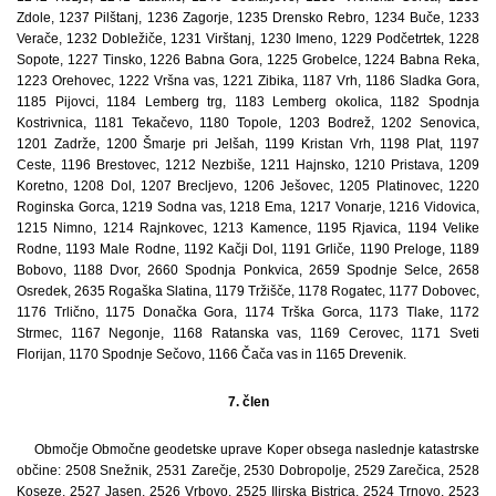
Zdole, 1237 Pilštanj, 1236 Zagorje, 1235 Drensko Rebro, 1234 Buče, 1233
Verače, 1232 Dobležiče, 1231 Virštanj, 1230 Imeno, 1229 Podčetrtek, 1228
Sopote, 1227 Tinsko, 1226 Babna Gora, 1225 Grobelce, 1224 Babna Reka,
1223 Orehovec, 1222 Vršna vas, 1221 Zibika, 1187 Vrh, 1186 Sladka Gora,
1185 Pijovci, 1184 Lemberg trg, 1183 Lemberg okolica, 1182 Spodnja
Kostrivnica, 1181 Tekačevo, 1180 Topole, 1203 Bodrež, 1202 Senovica,
1201 Zadrže, 1200 Šmarje pri Jelšah, 1199 Kristan Vrh, 1198 Plat, 1197
Ceste, 1196 Brestovec, 1212 Nezbiše, 1211 Hajnsko, 1210 Pristava, 1209
Koretno, 1208 Dol, 1207 Brecljevo, 1206 Ješovec, 1205 Platinovec, 1220
Roginska Gorca, 1219 Sodna vas, 1218 Ema, 1217 Vonarje, 1216 Vidovica,
1215 Nimno, 1214 Rajnkovec, 1213 Kamence, 1195 Rjavica, 1194 Velike
Rodne, 1193 Male Rodne, 1192 Kačji Dol, 1191 Grliče, 1190 Preloge, 1189
Bobovo, 1188 Dvor, 2660 Spodnja Ponkvica, 2659 Spodnje Selce, 2658
Osredek, 2635 Rogaška Slatina, 1179 Tržišče, 1178 Rogatec, 1177 Dobovec,
1176 Trlično, 1175 Donačka Gora, 1174 Trška Gorca, 1173 Tlake, 1172
Strmec, 1167 Negonje, 1168 Ratanska vas, 1169 Cerovec, 1171 Sveti
Florijan, 1170 Spodnje Sečovo, 1166 Čača vas in 1165 Drevenik.
7. člen
Območje Območne geodetske uprave Koper obsega naslednje katastrske
občine: 2508 Snežnik, 2531 Zarečje, 2530 Dobropolje, 2529 Zarečica, 2528
Koseze, 2527 Jasen, 2526 Vrbovo, 2525 Ilirska Bistrica, 2524 Trnovo, 2523