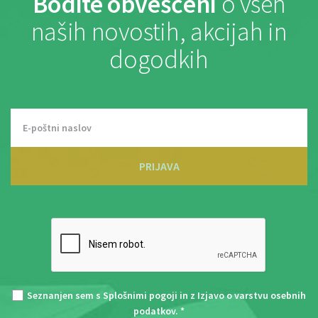
Bodite obveščeni
o vseh
naših novostih, akcijah in
dogodkih
PRIJAVA
Seznanjen sem s
Splošnimi pogoji
in z
Izjavo o varstvu osebnih
podatkov
. *