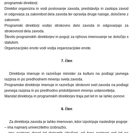
programski direktorji.
Direktor organizira in vodi poslovanje zavoda, predstavlja in zastopa zavod
in odgovarja za zakonitost dela zavoda ter opravlja druge naloge, določene z
zakonom.
Programski direktorji vodijo strokovno delo zavoda in odgovarjajo za
strokovnost dela zavoda.
Število programskih direktorjev in pogoji za njihovo imenovanje se določijo s
statutom.
Organizacijsko enoto vodi vodja organizacijske enote.
7. člen
Direktorja imenuje in razrešuje minister za kulturo na podlagi javnega
razpisa in po predhodnem mnenju sveta zavoda.
Programske direktorje imenuje in razrešuje strokovni svet zavoda na podlagi
javnega razpisa in po predhodno pridobljenem mnenju ustanovitelja.
Mandat direktorja in programskih direktorjev traja pet let in se lahko ponovi.
8. člen
Za direktorja zavoda je lahko imenovan, kdor izpolnjuje naslednje pogoje:
– ima najmanj univerzitetno izobrazbo,
– ima najmanj deset let delovnih izkušenj, od tega najmanj pet let na