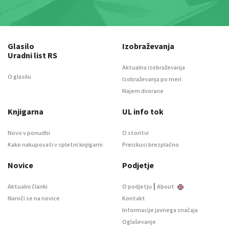
Glasilo
Izobraževanja
Uradni list RS
Aktualna izobraževanja
O glasilu
Izobraževanja po meri
Najem dvorane
Knjigarna
UL info tok
Novo v ponudbi
O storitvi
Kako nakupovati v spletni knjigarni
Preizkusi brezplačno
Novice
Podjetje
|
Aktualni članki
O podjetju
About
Naroči se na novice
Kontakt
Informacije javnega značaja
Oglaševanje