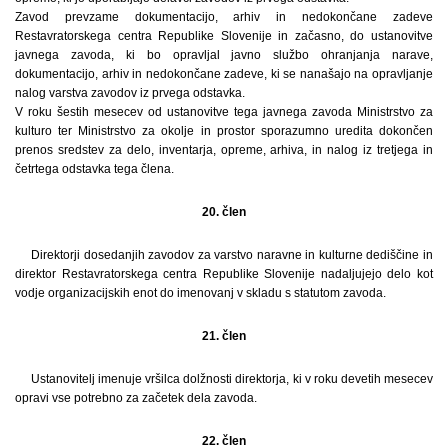
Zavod prevzame dokumentacijo, arhiv in nedokončane zadeve
Restavratorskega centra Republike Slovenije in začasno, do ustanovitve
javnega zavoda, ki bo opravljal javno službo ohranjanja narave,
dokumentacijo, arhiv in nedokončane zadeve, ki se nanašajo na opravljanje
nalog varstva zavodov iz prvega odstavka.
V roku šestih mesecev od ustanovitve tega javnega zavoda Ministrstvo za
kulturo ter Ministrstvo za okolje in prostor sporazumno uredita dokončen
prenos sredstev za delo, inventarja, opreme, arhiva, in nalog iz tretjega in
četrtega odstavka tega člena.
20. člen
Direktorji dosedanjih zavodov za varstvo naravne in kulturne dediščine in
direktor Restavratorskega centra Republike Slovenije nadaljujejo delo kot
vodje organizacijskih enot do imenovanj v skladu s statutom zavoda.
21. člen
Ustanovitelj imenuje vršilca dolžnosti direktorja, ki v roku devetih mesecev
opravi vse potrebno za začetek dela zavoda.
22. člen