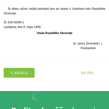
Ta sklep začne veljati petnajsti dan po objavi v Uradnem listu Republike
Slovenije.
Št. 635-00/99-1
Ljubljana, dne 6. maja 1999.
Vlada Republike Slovenije
dr. Janez Drnovšek l. r.
Predsednik
KAZALO
NA VRH