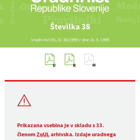
Številka 38
Uradni list RS, št. 38/1999 z dne 21. 5. 1999
Prikazana vsebina je v skladu s 33.
členom
ZoUL
arhivska. Izdaje uradnega