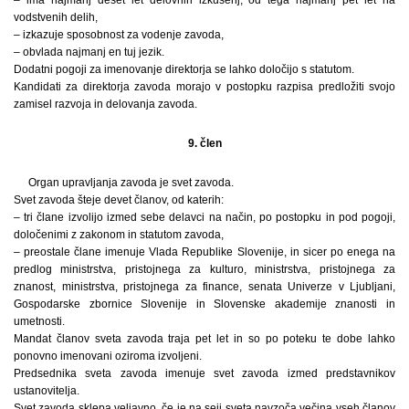
vodstvenih delih,
– izkazuje sposobnost za vodenje zavoda,
– obvlada najmanj en tuj jezik.
Dodatni pogoji za imenovanje direktorja se lahko določijo s statutom.
Kandidati za direktorja zavoda morajo v postopku razpisa predložiti svojo
zamisel razvoja in delovanja zavoda.
9. člen
Organ upravljanja zavoda je svet zavoda.
Svet zavoda šteje devet članov, od katerih:
– tri člane izvolijo izmed sebe delavci na način, po postopku in pod pogoji,
določenimi z zakonom in statutom zavoda,
– preostale člane imenuje Vlada Republike Slovenije, in sicer po enega na
predlog ministrstva, pristojnega za kulturo, ministrstva, pristojnega za
znanost, ministrstva, pristojnega za finance, senata Univerze v Ljubljani,
Gospodarske zbornice Slovenije in Slovenske akademije znanosti in
umetnosti.
Mandat članov sveta zavoda traja pet let in so po poteku te dobe lahko
ponovno imenovani oziroma izvoljeni.
Predsednika sveta zavoda imenuje svet zavoda izmed predstavnikov
ustanovitelja.
Svet zavoda sklepa veljavno, če je na seji sveta navzoča večina vseh članov