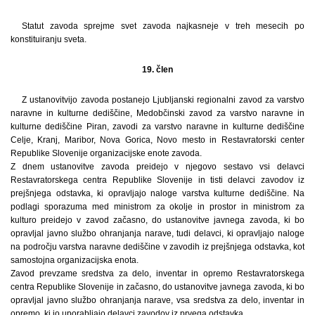
Statut zavoda sprejme svet zavoda najkasneje v treh mesecih po
konstituiranju sveta.
19. člen
Z ustanovitvijo zavoda postanejo Ljubljanski regionalni zavod za varstvo
naravne in kulturne dediščine, Medobčinski zavod za varstvo naravne in
kulturne dediščine Piran, zavodi za varstvo naravne in kulturne dediščine
Celje, Kranj, Maribor, Nova Gorica, Novo mesto in Restavratorski center
Republike Slovenije organizacijske enote zavoda.
Z dnem ustanovitve zavoda preidejo v njegovo sestavo vsi delavci
Restavratorskega centra Republike Slovenije in tisti delavci zavodov iz
prejšnjega odstavka, ki opravljajo naloge varstva kulturne dediščine. Na
podlagi sporazuma med ministrom za okolje in prostor in ministrom za
kulturo preidejo v zavod začasno, do ustanovitve javnega zavoda, ki bo
opravljal javno službo ohranjanja narave, tudi delavci, ki opravljajo naloge
na področju varstva naravne dediščine v zavodih iz prejšnjega odstavka, kot
samostojna organizacijska enota.
Zavod prevzame sredstva za delo, inventar in opremo Restavratorskega
centra Republike Slovenije in začasno, do ustanovitve javnega zavoda, ki bo
opravljal javno službo ohranjanja narave, vsa sredstva za delo, inventar in
opremo, ki jo uporabljajo delavci zavodov iz prvega odstavka.