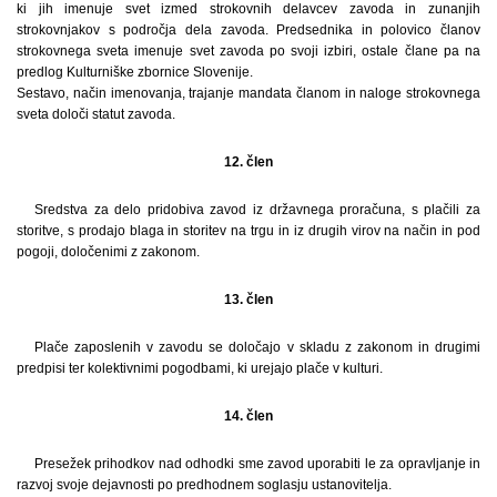
ki jih imenuje svet izmed strokovnih delavcev zavoda in zunanjih
strokovnjakov s področja dela zavoda. Predsednika in polovico članov
strokovnega sveta imenuje svet zavoda po svoji izbiri, ostale člane pa na
predlog Kulturniške zbornice Slovenije.
Sestavo, način imenovanja, trajanje mandata članom in naloge strokovnega
sveta določi statut zavoda.
12. člen
Sredstva za delo pridobiva zavod iz državnega proračuna, s plačili za
storitve, s prodajo blaga in storitev na trgu in iz drugih virov na način in pod
pogoji, določenimi z zakonom.
13. člen
Plače zaposlenih v zavodu se določajo v skladu z zakonom in drugimi
predpisi ter kolektivnimi pogodbami, ki urejajo plače v kulturi.
14. člen
Presežek prihodkov nad odhodki sme zavod uporabiti le za opravljanje in
razvoj svoje dejavnosti po predhodnem soglasju ustanovitelja.