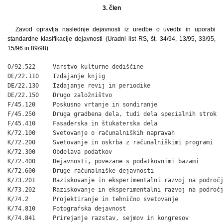
3. člen
Zavod opravlja naslednje dejavnosti iz uredbe o uvedbi in uporabi
standardne klasifikacije dejavnosti (Uradni list RS, št. 34/94, 13/95, 33/95,
15/96 in 89/98):
O/92.522     Varstvo kulturne dediščine

DE/22.110    Izdajanje knjig

DE/22.130    Izdajanje revij in periodike

DE/22.150    Drugo založništvo

F/45.120     Poskusno vrtanje in sondiranje

F/45.250     Druga gradbena dela, tudi dela specialnih strok

F/45.410     Fasaderska in štukaterska dela

K/72.100     Svetovanje o računalniških napravah

K/72.200     Svetovanje in oskrba z računalniškimi programi

K/72.300     Obdelava podatkov

K/72.400     Dejavnosti, povezane s podatkovnimi bazami

K/72.600     Druge računalniške dejavnosti

K/73.201     Raziskovanje in eksperimentalni razvoj na področj
K/73.202     Raziskovanje in eksperimentalni razvoj na področj
K/74.2       Projektiranje in tehnično svetovanje

K/74.810     Fotografska dejavnost

K/74.841     Prirejanje razstav, sejmov in kongresov
