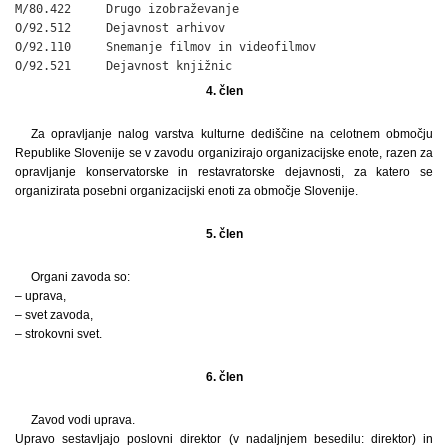
M/80.422     Drugo izobraževanje

O/92.512     Dejavnost arhivov

O/92.110     Snemanje filmov in videofilmov

O/92.521     Dejavnost knjižnic
4. člen
Za opravljanje nalog varstva kulturne dediščine na celotnem območju
Republike Slovenije se v zavodu organizirajo organizacijske enote, razen za
opravljanje konservatorske in restavratorske dejavnosti, za katero se
organizirata posebni organizacijski enoti za območje Slovenije.
5. člen
Organi zavoda so:
– uprava,
– svet zavoda,
– strokovni svet.
6. člen
Zavod vodi uprava.
Upravo sestavljajo poslovni direktor (v nadaljnjem besedilu: direktor) in