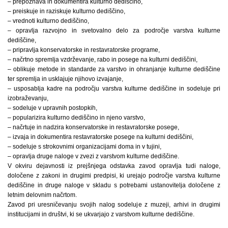
– prepoznava in dokumentira kulturno dediščino,
– preiskuje in raziskuje kulturno dediščino,
– vrednoti kulturno dediščino,
– opravlja razvojno in svetovalno delo za področje varstva kulturne
dediščine,
– pripravlja konservatorske in restavratorske programe,
– načrtno spremlja vzdrževanje, rabo in posege na kulturni dediščini,
– oblikuje metode in standarde za varstvo in ohranjanje kulturne dediščine
ter spremlja in usklajuje njihovo izvajanje,
– usposablja kadre na področju varstva kulturne dediščine in sodeluje pri
izobraževanju,
– sodeluje v upravnih postopkih,
– popularizira kulturno dediščino in njeno varstvo,
– načrtuje in nadzira konservatorske in restavratorske posege,
– izvaja in dokumentira restavratorske posege na kulturni dediščini,
– sodeluje s strokovnimi organizacijami doma in v tujini,
– opravlja druge naloge v zvezi z varstvom kulturne dediščine.
V okviru dejavnosti iz prejšnjega odstavka zavod opravlja tudi naloge,
določene z zakoni in drugimi predpisi, ki urejajo področje varstva kulturne
dediščine in druge naloge v skladu s potrebami ustanovitelja določene z
letnim delovnim načrtom.
Zavod pri uresničevanju svojih nalog sodeluje z muzeji, arhivi in drugimi
institucijami in društvi, ki se ukvarjajo z varstvom kulturne dediščine.