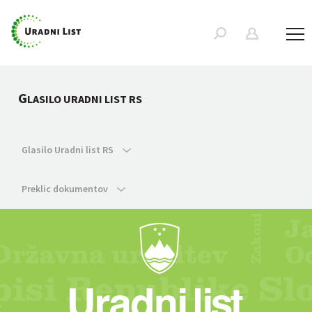
G
LASILO URADNI LIST RS
Glasilo Uradni list RS
Preklic dokumentov