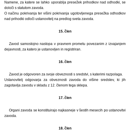
Namene, za katere se lahko uporablja presežek prihodkov nad odhodki, se
določi s statutom zavoda.
O načinu pokrivanja ter višini pokrivanja ugotovljenega presežka odhodkov
nad prihodki odloči ustanovitelj na predlog sveta zavoda.
15. člen
Zavod samostojno nastopa v pravnem prometu povezanim z izvajanjem
dejavnosti, za katero je ustanovljen in registriran.
16. člen
Zavod je odgovoren za svoje obveznosti s sredstvi, s katerimi razpolaga.
Ustanovitelj odgovarja za obveznosti zavoda do višine sredstev, ki jih
zagotavlja zavodu v skladu z 12. členom tega sklepa.
17. člen
Organi zavoda se konstituirajo najkasneje v šestih mesecih po ustanovitvi
zavoda.
18. člen