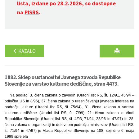
lista, izdane po 28.2.2026, so dostopne
na
PISRS
.
KAZALO
1882. Sklep o ustanovitvi Javnega zavoda Republike
Slovenije za varstvo kulturne dediščine, stran 4473.
Na podlagi 3. člena zakona o zavodih (Uradni list RS, št. 12/91, 45/94 –
odločba US in 8/96), 37. člena zakona o uresničevanju javnega interesa na
področju kulture (Uradni list RS, št. 75/94), 81. člena zakona o varstvu
kulturne dediščine (Uradni list RS, št. 7/99), 21. člena zakona o Vladi
Republike Slovenije (Uradni list RS, št. 4/93, 71/94, 23/96 in 47/97) in 28.
člena zakona o organizaciji in delovnem področju ministrstev (Uradni list RS,
št. 71/94 in 47/97) je Vlada Republike Slovenije na 108. seji dne 6. maja
1999 sprejela