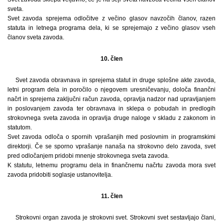
sveta.
Svet zavoda sprejema odločitve z večino glasov navzočih članov, razen
statuta in letnega programa dela, ki se sprejemajo z večino glasov vseh
članov sveta zavoda.
10. člen
Svet zavoda obravnava in sprejema statut in druge splošne akte zavoda,
letni program dela in poročilo o njegovem uresničevanju, določa finančni
načrt in sprejema zaključni račun zavoda, opravlja nadzor nad upravljanjem
in poslovanjem zavoda ter obravnava in sklepa o pobudah in predlogih
strokovnega sveta zavoda in opravlja druge naloge v skladu z zakonom in
statutom.
Svet zavoda odloča o spornih vprašanjih med poslovnim in programskimi
direktorji. Če se sporno vprašanje nanaša na strokovno delo zavoda, svet
pred odločanjem pridobi mnenje strokovnega sveta zavoda.
K statutu, letnemu programu dela in finančnemu načrtu zavoda mora svet
zavoda pridobiti soglasje ustanovitelja.
11. člen
Strokovni organ zavoda je strokovni svet. Strokovni svet sestavljajo člani,