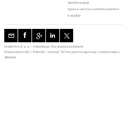
Splošni pogoji
Izjava o varstvu osebnih podatkov
E-dražbe
Uradni list d. o. o. – v likvidaciji / Vse pravice pridržane.
Pravna obvestila
/
Piškotki
/ Avtorji:
TriTim spletna agencija
v sodelovanju z
2Mobile