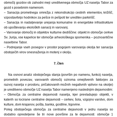
območij gozdov ob zahodni meji ureditvenega območja UZ naselja Tabor za
gozd s posebnim namenom.
– Sanacija prometnega omrežja z rekonstrukcijo cestnih elementov, križišč,
vzpostavitvijo hodnikov za pešce in pešpoti ter ureditev parkirišč.
– Sanacija in nadaljevanje urejanja komunalne in energetske infrastrukture
ob upoštevanju ekoloških sanacij in varovanj.
– Varovanje območij in objektov kulturne dediščine: objekt in območje cerkve
Sv. Jurija, vse kapelice ter območje arheološkega spomenika – poznoantične
naselbine Tabor.
– Podrejanje vseh posegov v prostor pogojem varovanja okolja ter sanacija
obstoječih virov onesnaženja in motenj v okolju.
7. člen
Na osnovi analiz obstoječega stanja (površin po namenu, funkcij naselja,
prometnih povezav, varovanih območij oziroma omejitvenih faktorjev za
razvoj naselja v prostoru, pričakovanih možnih negativnih vplivov na okolje)
je ureditveno območje UZ naselja Tabor namenjeno naslednjim dejavnostim:
– Območja za centralne dejavnosti naselja, kjer prevladujejo objekti, v
katerih so locirane centralne dejavnosti – cerkev, šola, vzgojno varstvo, dom
kulture, dom krajanov, pošta, banka, gostilne, trgovine.
Poleg obstoječega območja za centralne dejavnosti v jedru naselja so
dodatno opredeljene še tri nove površine za te dejavnosti: območje 1