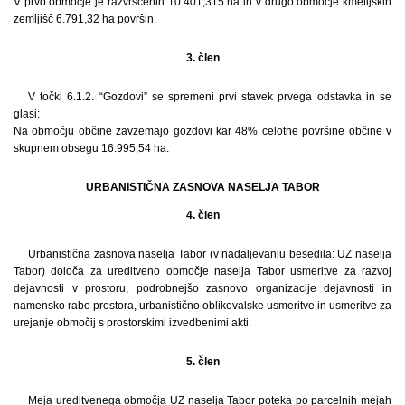
V prvo območje je razvrščenih 10.401,315 ha in v drugo območje kmetijskih
zemljišč 6.791,32 ha površin.
3. člen
V točki 6.1.2. “Gozdovi” se spremeni prvi stavek prvega odstavka in se
glasi:
Na območju občine zavzemajo gozdovi kar 48% celotne površine občine v
skupnem obsegu 16.995,54 ha.
URBANISTIČNA ZASNOVA NASELJA TABOR
4. člen
Urbanistična zasnova naselja Tabor (v nadaljevanju besedila: UZ naselja
Tabor) določa za ureditveno območje naselja Tabor usmeritve za razvoj
dejavnosti v prostoru, podrobnejšo zasnovo organizacije dejavnosti in
namensko rabo prostora, urbanistično oblikovalske usmeritve in usmeritve za
urejanje območij s prostorskimi izvedbenimi akti.
5. člen
Meja ureditvenega območja UZ naselja Tabor poteka po parcelnih mejah