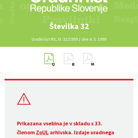
Številka 32
Uradni list RS, št. 32/1999 z dne 6. 5. 1999
Prikazana vsebina je v skladu s 33.
členom
ZoUL
arhivska. Izdaje uradnega