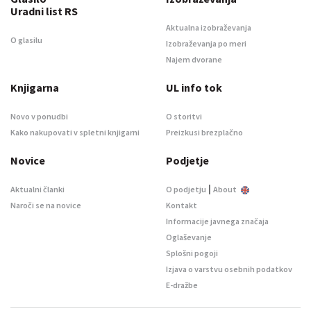
Uradni list RS
Aktualna izobraževanja
O glasilu
Izobraževanja po meri
Najem dvorane
Knjigarna
UL info tok
Novo v ponudbi
O storitvi
Kako nakupovati v spletni knjigarni
Preizkusi brezplačno
Novice
Podjetje
|
Aktualni članki
O podjetju
About
Naroči se na novice
Kontakt
Informacije javnega značaja
Oglaševanje
Splošni pogoji
Izjava o varstvu osebnih podatkov
E-dražbe