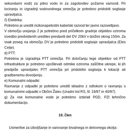
sekundarni vodi) za pitno vodo in za zagotovitev požarne varnosti. Pri
lociranju in izgradnji vodovodnega omrežja je potrebno pridobiti soglasje
upravljalca.
č) Elektrika:
Potrebno je urediti nizkonapetostni kabelski razvod ter javno razsvetljavo.
V območju urejanja 2 je potrebno pred pričetkom gradnje objektov oziroma
izvedbo predvidenih ureditev prestaviti del DV 20kV v dolžini okrog 150m. Za
vsak poseg na območju DV je potrebno pridobiti soglasje upravljalca (Eles
Celje).
d) PTT:
Potrebna je izgradnja PTT omrežja. Pri določanju lege objektov od PTT
infrastrukture je potrebno upoštevati odmike oziroma zaščitne ukrepe, ki jih
predpiše upravljalec PTT omrežja pri pridobitvi soglasja k lokaciji ali
gradbenemu dovoljenju.
e) Komunalni odpadki:
Ravnanje z odpadki je potrebno urediti skladno z odlokom o ravnanju s
komunalnimi odpadki v Občini Žalec (Uradni list RS, št. 19/97 in 40/97).
g) Za vse komunalne vode je potrebno izdelati PGD, PZI tehnično
dokumentacijo.
10. člen
Usmeritve za izboljšanje in varovanje bivalnega in delovnega okolja: