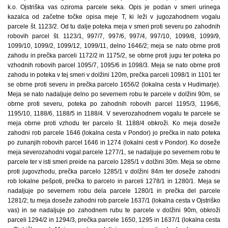
k.o. Ojstriška vas oziroma parcele seka. Opis je podan v smeri urinega
kazalca od začetne točke opisa meje T, ki leži v jugozahodnem vogalu
parcele št. 1123/2. Od tu dalje poteka meja v smeri proti severu po zahodnih
robovih parcel št. 1123/1, 997/7, 997/6, 997/4, 997/10, 1099/8, 1099/9,
1099/10, 1099/2, 1099/12, 1099/11, delno 1646/2; meja se nato obrne proti
zahodu in prečka parceli 1172/2 in 1175/2, se obrne proti jugu ter poteka po
vzhodnih robovih parcel 1095/7, 1095/6 in 1098/3. Meja se nato obrne proti
zahodu in poteka v tej smeri v dolžini 120m, prečka parceli 1098/1 in 1101 ter
se obrne proti severu in prečka parcelo 1656/2 (lokalna cesta v Hudimarje).
Meja se nato nadaljuje delno po severnem robu te parcele v dolžini 90m, se
obrne proti severu, poteka po zahodnih robovih parcel 1195/3, 1196/6,
1195/10, 1188/6, 1188/5 in 1188/4. V severozahodnem vogalu te parcele se
meja obrne proti vzhodu ter parcelo št. 1188/4 obkroži. Ko meja doseže
zahodni rob parcele 1646 (lokalna cesta v Pondor) jo prečka in nato poteka
po zunanjih robovih parcel 1646 in 1274 (lokalni cesti v Pondor). Ko doseže
meja severozahodni vogal parcele 1277/1, se nadaljuje po severnem robu te
parcele ter v isti smeri preide na parcelo 1285/1 v dolžini 30m. Meja se obrne
proti jugovzhodu, prečka parcelo 1285/1 v dolžini 84m ter doseže zahodni
rob lokalne pešpoti, prečka to parcelo in parceli 1278/1 in 1280/1. Meja se
nadaljuje po severnem robu dela parcele 1280/1 in prečka del parcele
1281/2; tu meja doseže zahodni rob parcele 1637/1 (lokalna cesta v Ojstriško
vas) in se nadaljuje po zahodnem rubu te parcele v dolžini 90m, obkroži
parceli 1294/2 in 1294/3, prečka parcele 1650, 1295 in 1637/1 (lokalna cesta