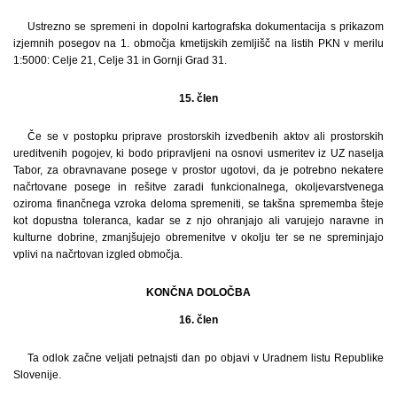
Ustrezno se spremeni in dopolni kartografska dokumentacija s prikazom
izjemnih posegov na 1. območja kmetijskih zemljišč na listih PKN v merilu
1:5000: Celje 21, Celje 31 in Gornji Grad 31.
15. člen
Če se v postopku priprave prostorskih izvedbenih aktov ali prostorskih
ureditvenih pogojev, ki bodo pripravljeni na osnovi usmeritev iz UZ naselja
Tabor, za obravnavane posege v prostor ugotovi, da je potrebno nekatere
načrtovane posege in rešitve zaradi funkcionalnega, okoljevarstvenega
oziroma finančnega vzroka deloma spremeniti, se takšna sprememba šteje
kot dopustna toleranca, kadar se z njo ohranjajo ali varujejo naravne in
kulturne dobrine, zmanjšujejo obremenitve v okolju ter se ne spreminjajo
vplivi na načrtovan izgled območja.
KONČNA DOLOČBA
16. člen
Ta odlok začne veljati petnajsti dan po objavi v Uradnem listu Republike
Slovenije.