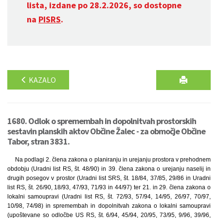
lista, izdane po 28.2.2026, so dostopne
na
PISRS
.
KAZALO
1680. Odlok o spremembah in dopolnitvah prostorskih
sestavin planskih aktov Občine Žalec - za območje Občine
Tabor, stran 3831.
Na podlagi 2. člena zakona o planiranju in urejanju prostora v prehodnem
obdobju (Uradni list RS, št. 48/90) in 39. člena zakona o urejanju naselij in
drugih posegov v prostor (Uradni list SRS, št. 18/84, 37/85, 29/86 in Uradni
list RS, št. 26/90, 18/93, 47/93, 71/93 in 44/97) ter 21. in 29. člena zakona o
lokalni samoupravi (Uradni list RS, št. 72/93, 57/94, 14/95, 26/97, 70/97,
10/98, 74/98) in spremembah in dopolnitvah zakona o lokalni samoupravi
(upoštevane so odločbe US RS, št. 6/94, 45/94, 20/95, 73/95, 9/96, 39/96,