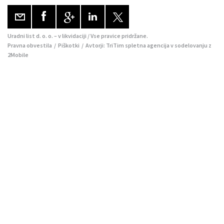
Uradni list d. o. o. – v likvidaciji / Vse pravice pridržane.
Pravna obvestila
/
Piškotki
/ Avtorji:
TriTim spletna agencija
v sodelovanju z
2Mobile