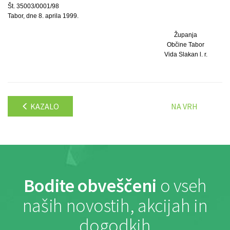
Št. 35003/0001/98
Tabor, dne 8. aprila 1999.
Županja
Občine Tabor
Vida Slakan l. r.
KAZALO
NA VRH
Bodite obveščeni
o vseh
naših novostih, akcijah in
dogodkih