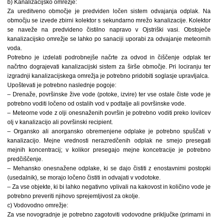
b) Kanalizacijsko omrežje:
Za ureditveno območje je predviden ločen sistem odvajanja odplak. Na
območju se izvede zbirni kolektor s sekundarno mrežo kanalizacije. Kolektor
se naveže na predvideno čistilno napravo v Ojstriški vasi. Obstoječe
kanalizacijsko omrežje se lahko po sanaciji uporabi za odvajanje meteornih
voda.
Potrebno je izdelati podrobnejše načrte za odvod in čiščenje odplak ter
načrtno dograjevati kanalizacijski sistem za širše območje. Pri lociranju ter
izgradnji kanalizacijskega omrežja je potrebno pridobiti soglasje upravljalca.
Upoštevati je potrebno naslednje pogoje:
– Drenaže, površinske žive vode (potoke, izvire) ter vse ostale čiste vode je
potrebno voditi ločeno od ostalih vod v podtalje ali površinske vode.
– Meteorne vode z olji onesnaženih površin je potrebno voditi preko lovilcev
olj v kanalizacijo ali površinski recipient.
– Organsko ali anorgansko obremenjene odplake je potrebno spuščati v
kanalizacijo. Mejne vrednosti nerazredčenih odplak ne smejo presegati
mejnih koncentracij; v kolikor presegajo mejne koncetracije je potrebno
predčiščenje.
– Mehansko onesnažene odplake, ki se dajo čistiti z enostavnimi postopki
(usedalnik), se morajo ločeno čistiti in odvajati v vodotoke.
– Za vse objekte, ki bi lahko negativno vplivali na kakovost in količino vode je
potrebno preveriti njihovo sprejemljivost za okolje.
c) Vodovodno omrežje:
Za vse novogradnje je potrebno zagotoviti vodovodne priključke (primarni in