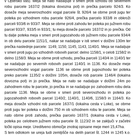
v Ojstriško vas). Meja se nato nadaljuje v smeri proti vzhodu ob severnem
robu parcele 1637/2 (lokalna dovozna pot) in prečka parcelo 924/3. Ko
doseže meja severovzhodni vogal parcele št. 926/4 se obrne proti jugu ter
poteka po vzhodnem robu parcele 926/4, prečka parcelo 933/8 in obkroži
parceli 933/6 in 933/7. Meja se obrne proti zahodu ter poteka po južnem robu
parcel 933/7, 933/5 in 933/1; tu meja doseže parcelo 1637/2 in jo prečka. Od
tu dalje poteka meja v smeri proti jugozahodu ob južnem robu parcele 934/4
in ob delu parcele 1151/1, nakar se nadaljuje v isti smeri v dolžini 130m ter
prečka naslednje parcele: 1149, 1150, 1145, 1143, 1140/1. Meja se nadaljuje
v smeri proti jugu po vzhodnih robovih parcel: delno 1158/1, v celoti 1158/2 in
delno 1158/3. Meja se obrne proti vzhodu, prečka parceli 1140/4 in 1140/1 ter
se nadaljuje po severnih robovih parcel 1140/1 in 1136. Ko doseže meje
severovzhodni vogal parcele 1136 se obrne proti jugovzhodu ter poteka
preko parcele 1135/2 v dolžini 105m, doseže rob parcele 1146/4 (lokalna
dovozna pot) in jo prečka. Meja se nato se nadaljuje v dolžini 24m po
zahodnem robu te parcele, jo prečka in se nadaljuje po zahodnem robu dela
parcele 1136. Meja se obrne v smeri proti severovzhodu in poteka po
jugozahodnih robovih parcel 1140/2, 1140/1, 1140/6, 1158/3 in 1164/3. Ko
meja doseže vzhodni rob parcele 1637/1 (lokalna cesta v Loke), se obrne
proti jugu ter poteka v dolžini 750 m ob vzhodnem robu te parcele. Meja se
nato obrne proti zahodu, prečka parcelo 1637/1 (lokalna cesta v Loke),
poteka po celotnem južnem robu parcele št. 1123/2 in se zaključi v začetni
točki opisa meje. Ureditveno območje znotraj opisane meje meri 15,47ha.
S tem odlokom se ureja tudi zemljišče na delih parcel št. 1244 in 1245 k.o.