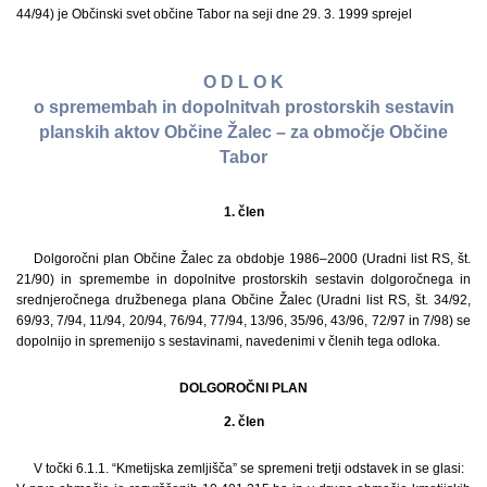
44/94) je Občinski svet občine Tabor na seji dne 29. 3. 1999 sprejel
O D L O K
o spremembah in dopolnitvah prostorskih sestavin
planskih aktov Občine Žalec – za območje Občine
Tabor
1. člen
Dolgoročni plan Občine Žalec za obdobje 1986–2000 (Uradni list RS, št.
21/90) in spremembe in dopolnitve prostorskih sestavin dolgoročnega in
srednjeročnega družbenega plana Občine Žalec (Uradni list RS, št. 34/92,
69/93, 7/94, 11/94, 20/94, 76/94, 77/94, 13/96, 35/96, 43/96, 72/97 in 7/98) se
dopolnijo in spremenijo s sestavinami, navedenimi v členih tega odloka.
DOLGOROČNI PLAN
2. člen
V točki 6.1.1. “Kmetijska zemljišča” se spremeni tretji odstavek in se glasi: