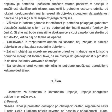
objektov je potrebno upoštevati značilen vzorec poselitve v naselju in
značilnosti okoliške arhitekture; zagotoviti je potrebno ustrezne odmike od
lokalnih cest, parcelnih mej ter sosednjih objektov s pogojem, da zazidanost
parcele ne presega 60% razpoložljivega zemljišča.
– Višinske in tlorisne gabarite ter etažnost je potrebno prilagajati gabaritom
obstoječe zazidave s tem da so podrejeni dominanti naselja (cerkev Sv.
Jurija). Strehe naj bodo simetrične dvokapnice s čopi z naklonom strešin od
40° do 45°, kritina naj bo temna ali opečna.
– Oblikovanje in razporeditev odprtin na fasadah naj izhajata iz funkcije
objekta in se prilagajata sosednjim objektom.
– Začasni objekti za morebitne sezonske prireditve in druge vrste turistične
ponudbe morajo biti locirani tako, da ne ovirajo drugih dejavnosti v prostoru
in da niso locirani v varovanih območjih.
– Na celotnem ureditvenem območju je potrebno upoštevati opredeljeno
kulturno dediščino.
9. člen
Usmeritve za prometno in komunalno urejanje, urejanje energetske
oskrbe in omrežje zvez:
a) Promet:
Naselje Tabor je prometno dostopno po obstoječih cestah; regionalne cesta
II. reda Celje–Ljubljana poteka severno od naselja v oddaljenosti 1400m.