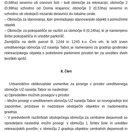
(0,68ha) severno ob osnovni šoli – tudi območje za rekreacijo; območje 2
(0,99ha) vzhodno od Doma krajanov; območje 3 (0,53ha) severno in
vzhodno ob obstoječi mizarski delavnici do lokalne ceste.
– Območja za stanovanja, kjer prevladujejo stanovanjski objekti s pomožnimi
objekti.
– Območje za pokopališče se razširi za območje 6 (0,24ha), ki je namenjeno
širitvi pokopališča in ureditvi parkirišč.
Zemljišče na delih parcel št. 1244 in 1245 k.o. Črni vrh, ki leži izven
ureditvenega območja UZ naselja Tabor, je namenjeno za gradnjo gostinsko
rekreacijskega objekta s potrebnimi parkirnimi prostori ter za ureditev dveh
teniških igrišč.
8. člen
Urbanistično oblikovalske usmeritve za posege v prostor ureditvenega
območje UZ naselja Tabor so naslednje:
a) Opredelitev možnih posegov v prostor:
– Možni posegi v ureditvenem območju UZ naselja Tabor so novogradnje kot
zapolnitve, prizidave in nadzidave obstoječih objektov in nadomestna
gradnja.
– V predvidenih razširitvah obstoječega območja za centralne dejavnosti so
opredeljeni naslednji možni posegi: v območju 1 širitev šole in ureditev
rekreacijskih površin; v območju 2 gradnja objektov centralnih dejavnosti in