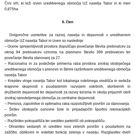
Črni vrh, ki leži izven ureditvenega območja UZ naselja Tabor in ki meri
0,875ha.
6. člen
Dolgoročne usmeritve za razvoj naselja in dejavnosti v ureditvenem
območje UZ naselja Tabor in izven so naslednje:
– Ocene sprejemljivosti prostora dopuščajo povečanje števila prebivalcev za
okrog 94 prebivalcev oziroma na planirano število 399 prebivalcev ter
povečanje števila stanovanj za 27.
– Racionalna in za podeželje primerna raba prostora znotraj obstoječega
ureditvenega območja s prenovo in štirimi razširitvami ureditvenega območja
naselja Tabor.
– Krepitev vloge naselja Tabor kot lokalnega oskrbnega središča in sedeža
krajevne skupnosti s poudarjenim razvojem oskrbnih, storitvenih in
družbenih dejavnosti ter dejavnosti za razvoj turizma in okolju prijaznih obrti
znotraj opredeljenega območja za centralne dejavnosti.
– Prenova, zapolnitve in optimalna raba razpoložljivih površin za stanovanja.
– Širitev obstoječe osnovne šole in pripadajočih športno rekreacijskih
površin.
– Razširitev pokopališča ter ureditev parkirišč ob pokopališču.
– Ohranitev sedanjih in ureditev novi zelenih površin s poudarkom na
zaščitni, oblikovni in estetski funkciji zelenja v naselju. Razglasitev dveh