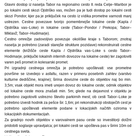
Glavni dostop iz naselja Tabor na regionalno cesto II. reda Celje–Maribor je
po lokalni cesti skozi Ojstriško vas, možen pa je tudi dostop po lokalni cesti
skozi Pondor, kjer pa je priključek na cesto iz vidika prometne varnosti manj
ustrezen. Cestne povezave tvorijo pomembnejše lokalne ceste (Kapla /
Ojstriška vas–Loke) in lokalne ceste (Tabor–Pondor / Prekopa; Tabor–
Miklavž; Tabor–Hudimarje).
Cestno omrežje zadovoljivo povezuje okoliške kraje s Taborom; znotraj
naselja je potrebno (zaradi starejše strukture pozidave) rekonstruirati cestne
elemente (križišče ceste Kapla / Ojstriška vas–Loke s cesto Tabor–
Hodimarje, priključki lokalnih internih dovozov na lokalne ceste) ter zagotoviti
varen peš promet in kolesarski promet.
Pri izgradnji cestnega omrežja je potrebno upoštevati: vse prometne
površine se izvedejo v asfaltu, razen v primeru posebnih zahtev (varstvo
kulturne dediščine, krajine); širina dovozne ceste do objektov naj bo min.
3,5m; vsak objekt mora imeti urejen dovoz do lokalne ceste; odmik objektov
od lokalne ceste mora znašati min. 5m; glede na dejavnost v objektu je
potrebno zagotoviti ustrezno število parkirnih mest; ob cesti Tabor–Loke je
potrebno izvesti hodnik za pešce šir. 1,6m; pri rekonstrukciji obstoječih cest je
potrebno upoštevati elemente podane v lokacijskih načrtih oziroma v
lokacijskih dokumentacijah.
Za gradnjo novih objektov v varovalnem pasu ceste so investitorji dolžni
pridobiti soglasje upravljalca; pri lokalni cesti se upošteva pas v širini 10m od
cestnega sveta.