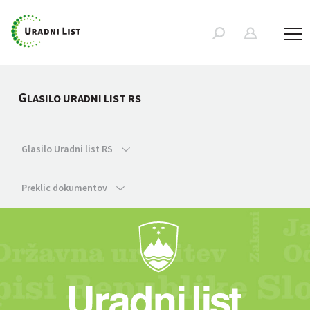
G
LASILO URADNI LIST RS
Glasilo Uradni list RS
Preklic dokumentov