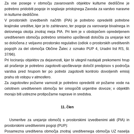
Za vse posege v območju zavarovanih objektov kulturne dediščine je
potrebno pridobiti pogoje in soglasje pristojnega Zavoda za varstvo naravne
in kulturne dediščine.
V prostorskih izvedbenih načrtih (PIA) je potrebno opredeliti potrebne
krajinske ureditve, kjer je to zahtevano, ter pogoje za varovanje bivalnega in
delovnega okolja znotraj meja PIA. Pri tem je v obstoječem opredeljenem
ureditvenem območju potrebno smiselno upoštevati določila za urejanje kot
so določena z veljavno prostorsko regulativo (odlok o prostorskih ureditvenih
pogojih za del območja Občine Žalec z oznako PUP 4, Uradni list RS, št.
37/96).
Pri lociranju objektov za dejavnosti, kjer bi utegnil nastajati prekomerni hrup
ali prašenje je potrebno zagotoviti upoštevanje določil predpisov s področja
varstva pred hrupom ter po potrebi zagotoviti kontrolo dovoljenih emisij
prahu ob vstopu v atmosfero.
Za zagotovitev požarne varnosti je potrebno opredeliti vir požarne vode na
celotnem ureditvenem območju ter omogočiti urgentne dovoze; v objektih
morajo biti ustrezne protipožarne naprave in sredstva.
11. člen
Usmeritve za urejanje območij s prostorskimi izvedbenimi akti (PIA) in
prostorskimi ureditvenimi pogoji (PUP):
Posamezna ureditvena območja znotraj ureditvenega območja UZ naselja