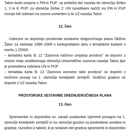
Tabor bodo urejana s PIA in PUP: za pretežni del naselja ter območja širitev
1, 3 in 6: PUP; za območje širitve 2: UN (ureditveni načrt); vsi PIA in PUP
morajo biti izdelani na osnovi usmeritev iz te UZ naselja Tabor.
12. člen
Ustrezno se dopolnijo prostorske sestavine dolgoročnega plana Občine
Žalec za obdobje 1986–2000 v kartografskem delu s tematskimi kartami v
merilu 1:25000:
– tematska karta št. 12 “Zasnova načinov urejanja prostora” se dopolni z
vrisom meje ureditvenega območja Urbanistične zasnove naselja Tabor, kjer
je predvidena izdelava UN in PUP
– tematska karta št. 13 “Zasnova osnovne rabe prostora” se dopolni z
možnimi posegi na 1. območje kmetijskih zemljišč. Grafično gradivo se
dopolni z UZ naselja Tabor.
PROSTORSKE SESTAVINE SREDNJEROČNEGA PLANA
13. člen
Spremembe in dopolnitve so, zaradi uveljavitve izjemnih posegov na 1.
območje kmetijskih zemljišč in na območje gozdov za predvidene ureditve in
gradnje, razvidne iz tabele, ki je sestavni del gradiva sprememb in dopolnitev