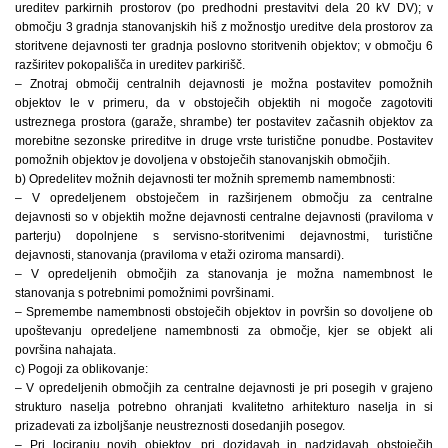
ureditev parkirnih prostorov (po predhodni prestavitvi dela 20 kV DV); v
območju 3 gradnja stanovanjskih hiš z možnostjo ureditve dela prostorov za
storitvene dejavnosti ter gradnja poslovno storitvenih objektov; v območju 6
razširitev pokopališča in ureditev parkirišč.
– Znotraj območij centralnih dejavnosti je možna postavitev pomožnih
objektov le v primeru, da v obstoječih objektih ni mogoče zagotoviti
ustreznega prostora (garaže, shrambe) ter postavitev začasnih objektov za
morebitne sezonske prireditve in druge vrste turistične ponudbe. Postavitev
pomožnih objektov je dovoljena v obstoječih stanovanjskih območjih.
b) Opredelitev možnih dejavnosti ter možnih sprememb namembnosti:
– V opredeljenem obstoječem in razširjenem območju za centralne
dejavnosti so v objektih možne dejavnosti centralne dejavnosti (praviloma v
parterju) dopolnjene s servisno-storitvenimi dejavnostmi, turistične
dejavnosti, stanovanja (praviloma v etaži oziroma mansardi).
– V opredeljenih območjih za stanovanja je možna namembnost le
stanovanja s potrebnimi pomožnimi površinami.
– Spremembe namembnosti obstoječih objektov in površin so dovoljene ob
upoštevanju opredeljene namembnosti za območje, kjer se objekt ali
površina nahajata.
c) Pogoji za oblikovanje:
– V opredeljenih območjih za centralne dejavnosti je pri posegih v grajeno
strukturo naselja potrebno ohranjati kvalitetno arhitekturo naselja in si
prizadevati za izboljšanje neustreznosti dosedanjih posegov.
– Pri lociranju novih objektov, pri dozidavah in nadzidavah obstoječih