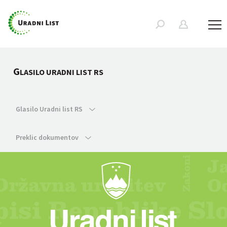
G
LASILO URADNI LIST RS
Glasilo Uradni list RS
Preklic dokumentov