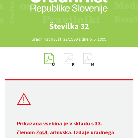
Številka 32
Uradni list RS, št. 32/1999 z dne 6. 5. 1999
Prikazana vsebina je v skladu s 33.
členom
ZoUL
arhivska. Izdaje uradnega