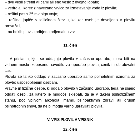
– dve vesli s tremi vilicami ali eno veslo z dvojno lopato;
– vedro ali korec z navezano vrvico za izmetavanje vode iz plovila;
– rešilni pas s 25 m dolgo vrvjo;
– rešilne jopiče v tolikšnem številu, kolikor oseb je dovoljeno v plovilu
prevažati;
– na bokih plovila pritrjeno prijemalno vrv.
11. člen
V pristanih, kjer se oddajajo plovila v začasno uporabo, mora biti na
vidnem mestu izobešeno navodilo za uporabo plovila, cenik in obratovalni
čas.
Plovila se lahko oddajo v začasno uporabo samo polnoletnim oziroma za
plovbo usposobljenim osebam.
Pravne in fizične osebe, ki oddajo plovilo v začasno uporabo, tega ne smejo
oddati osebi, za katero je mogoče sklepati, da je v takem psihofizičnem
stanju, pod vplivom alkohola, mamil, psihoaktivnih zdravil ali drugih
psihotropnih snovi, da ne bi mogla varno upravljati plovila.
V. VPIS PLOVIL V VPISNIK
12. člen