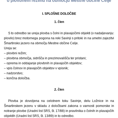
o plovbnem režimu na območju Mestne občine Celje
I. SPLOŠNE DOLOČBE
1. člen
S to odredbo se ureja plovba s čolni in plavajočimi objekti (v nadaljevanju:
plovilo) brez motornega pogona na reki Savinji s pritoki in na umetni zajezitvi
Šmartinsko jezero na območju Mestne občine Celje.
Ureja se:
– plovbni režim;
– plovbna območja, sidrišča in prezimovališča ter pristani;
– oprema in oddajanje plovbnih in plavajočih objektov;
– vpis čolnov in plavajočih objektov v vpisnik;
– nadzorstvo;
– končna določba.
2. člen
Plovba je dovoljena na celotnem toku Savinje, delu Ložnice in na
Šmartinskem jezeru v skladu z določbami zakona o varnosti pomorske in
notranje plovbe (Uradni list SRS, št. 17/88) in pravilnika o čolnih in plavajočih
objektih (Uradni list SRS, št. 13/89) in to odredbo.