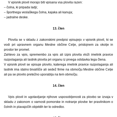
V vpisnik plovil morajo biti vpisana vsa plovila razen:
– čolna, ki pripada ladji;
– športnega veslaškega čolna, kajaka ali kanuja;
– jadralne deske.
13. člen
Plovila se v skladu z zakonskimi predpisi vpisujejo v vpisnik plovil, ki se
vodi pri upravnem organu Mestne občine Celje, pristojnem za okolje in
prostor ter promet.
Zahtevo za vpis, spremembo za vpis ali izpis plovila vloži imetnik pravice
razpolaganja ali lastnik plovila pri organu iz prvega odstavka tega člena.
V vpisnik plovil se vpisuje plovilo, katerega imetnik pravice razpolaganja ali
lastnik ima stalno bivališče ali sedež firme na območju Mestne občine Celje
ali pa se plovilo pretežno uporablja na tem območju.
14. člen
Vpis plovil in ugotavljanje njihove usposobljenosti za plovbo se izvaja v
skladu z zakonom o varnosti pomorske in notranje plovbe ter pravilnikom o
čolnih in plavajočih objektih ter to odredbo.