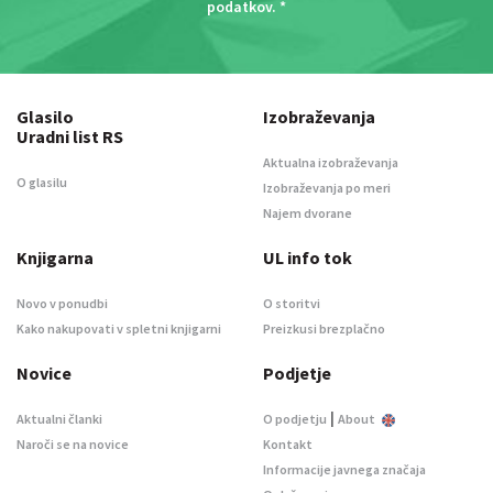
podatkov
. *
Glasilo
Izobraževanja
Uradni list RS
Aktualna izobraževanja
O glasilu
Izobraževanja po meri
Najem dvorane
Knjigarna
UL info tok
Novo v ponudbi
O storitvi
Kako nakupovati v spletni knjigarni
Preizkusi brezplačno
Novice
Podjetje
|
Aktualni članki
O podjetju
About
Naroči se na novice
Kontakt
Informacije javnega značaja