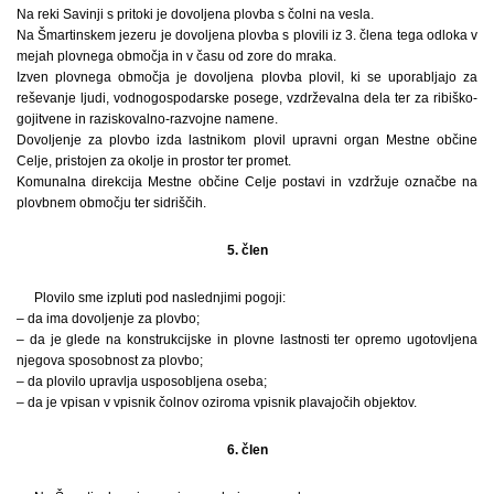
Na reki Savinji s pritoki je dovoljena plovba s čolni na vesla.
Na Šmartinskem jezeru je dovoljena plovba s plovili iz 3. člena tega odloka v
mejah plovnega območja in v času od zore do mraka.
Izven plovnega območja je dovoljena plovba plovil, ki se uporabljajo za
reševanje ljudi, vodnogospodarske posege, vzdrževalna dela ter za ribiško-
gojitvene in raziskovalno-razvojne namene.
Dovoljenje za plovbo izda lastnikom plovil upravni organ Mestne občine
Celje, pristojen za okolje in prostor ter promet.
Komunalna direkcija Mestne občine Celje postavi in vzdržuje označbe na
plovbnem območju ter sidriščih.
5. člen
Plovilo sme izpluti pod naslednjimi pogoji:
– da ima dovoljenje za plovbo;
– da je glede na konstrukcijske in plovne lastnosti ter opremo ugotovljena
njegova sposobnost za plovbo;
– da plovilo upravlja usposobljena oseba;
– da je vpisan v vpisnik čolnov oziroma vpisnik plavajočih objektov.
6. člen