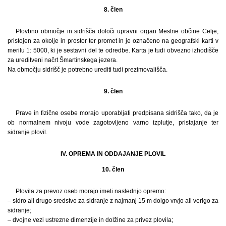
8. člen
Plovbno območje in sidrišča določi upravni organ Mestne občine Celje,
pristojen za okolje in prostor ter promet in je označeno na geografski karti v
merilu 1: 5000, ki je sestavni del te odredbe. Karta je tudi obvezno izhodišče
za ureditveni načrt Šmartinskega jezera.
Na območju sidrišč je potrebno urediti tudi prezimovališča.
9. člen
Prave in fizične osebe morajo uporabljati predpisana sidrišča tako, da je
ob normalnem nivoju vode zagotovljeno varno izplutje, pristajanje ter
sidranje plovil.
IV. OPREMA IN ODDAJANJE PLOVIL
10. člen
Plovila za prevoz oseb morajo imeti naslednjo opremo:
– sidro ali drugo sredstvo za sidranje z najmanj 15 m dolgo vrvjo ali verigo za
sidranje;
– dvojne vezi ustrezne dimenzije in dolžine za privez plovila;