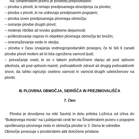
Na Šmartinskem jezeru je posebej prepovedano:
– plovba s plovili, ki nimajo predpisanega dovoljenja za plovbo;
– plovba s plovili, ki ne ustrezajo predpisanim pogojem;
– plovba izven predpisanega plovnega območja;
– oviranje plovbe drugih plovil;
– motenje ribiške ali lovsko gojitvene dejavnosti;
– poškodovanje naprav in objektov plovnega območja ter brežin;
– onesnaževanje vode in okolja;
– plovba v času izvajanja vodnogospodarskih posegov, če bi bili ti zaradi
plovbe plovil moteni ali bi bila ogrožena varnost ljudi;
– prevažanje oseb, ki so v takem psihofizičnem stanju ali pod vplivom
alkohola, ali pod vplivom mamil, psihoaktivnih zdravil ali drugig psihoaktivnih
snovi, da lahko ogrozijo osebno varnost in varnost drugih udeležencev na
plovbi.
III. PLOVBNA OBMOČJA, SIDRIŠČA IN PREZIMOVALIŠČA
7. člen
Plovba je dovoljena na reki Savinji in delu pritoka Ložnica od izliva do
“Butejevega mostu“ na Ljubljanski cesti ter na Šmartinskem jezeru s pogojem
upoštevanja plovnega reda in območja plovbe iz 3. člena te odredbe.
Območje povezuje s prostorskimi akti določene pristane.