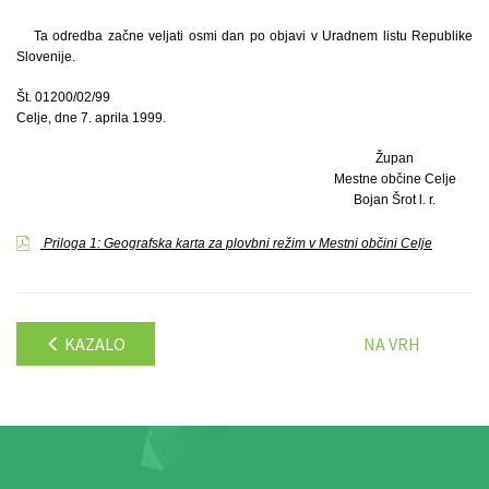
Ta odredba začne veljati osmi dan po objavi v Uradnem listu Republike
Slovenije.
Št. 01200/02/99
Celje, dne 7. aprila 1999.
Župan
Mestne občine Celje
Bojan Šrot l. r.
Priloga 1: Geografska karta za plovbni režim v Mestni občini Celje
KAZALO
NA VRH