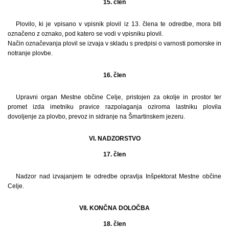
15. člen
Plovilo, ki je vpisano v vpisnik plovil iz 13. člena te odredbe, mora biti
označeno z oznako, pod katero se vodi v vpisniku plovil.
Način označevanja plovil se izvaja v skladu s predpisi o varnosti pomorske in
notranje plovbe.
16. člen
Upravni organ Mestne občine Celje, pristojen za okolje in prostor ter
promet izda imetniku pravice razpolaganja oziroma lastniku plovila
dovoljenje za plovbo, prevoz in sidranje na Šmartinskem jezeru.
VI. NADZORSTVO
17. člen
Nadzor nad izvajanjem te odredbe opravlja Inšpektorat Mestne občine
Celje.
VII. KONČNA DOLOČBA
18. člen