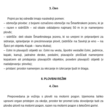
3. člen
Pojmi po tej odredbi imajo naslednji pomen:
– območje plovbe: z bojami označeno območje na Šmartinskem jezeru, ki je
– razen v sidriščih – od obale oddaljeno najmanj 50 m in je namenjeno
plovbi;
– sidrišče: deli obale Šmartinskega jezera, ki so urejeni in pripravljeni za
sidranje, splavljanje in prezimovanje plovil, (sidrišče na Savinji je eno – na
Špici pri objektu Kajak – kanu kluba);
– čolni in plavajoči objekti so: čolni na vesla, športni veslaški čolni, jadrnice,
kajaki, kanuji, jadralne deske, pedalini, plavajoče ploščadi namenjene
kopalcem ali pristajanju plavajočih objektov, posebni plavajoči objekti (v
nadaljevanju: plovila);
– pristani: prostor namenjen za vkrcanje in izkrcanje ljudi in blaga.
II. PLOVBNI REŽIM
4. člen
Prepovedana je vožnja s plovili na motorni pogon. Izjemoma lahko
upravni organ pristojen za okolje, prostor ter promet izda dovoljenje tudi za
plovbo plovil na motorni pogon, razen na motorni pogon s tekočimi gorivi.