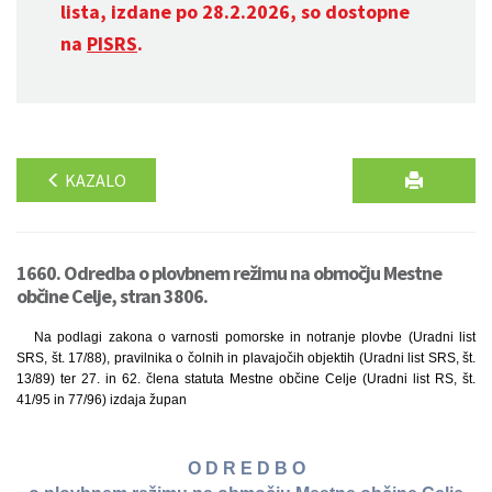
lista, izdane po 28.2.2026, so dostopne
na
PISRS
.
KAZALO
1660. Odredba o plovbnem režimu na območju Mestne
občine Celje, stran 3806.
Na podlagi zakona o varnosti pomorske in notranje plovbe (Uradni list
SRS, št. 17/88), pravilnika o čolnih in plavajočih objektih (Uradni list SRS, št.
13/89) ter 27. in 62. člena statuta Mestne občine Celje (Uradni list RS, št.
41/95 in 77/96) izdaja župan
O D R E D B O