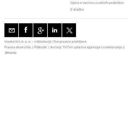
Izjava o varstvu osebnih podatkov
E-dražbe
Uradni list d. o. o. – v likvidaciji / Vse pravice pridržane.
Pravna obvestila
/
Piškotki
/ Avtorji:
TriTim spletna agencija
v sodelovanju z
2Mobile