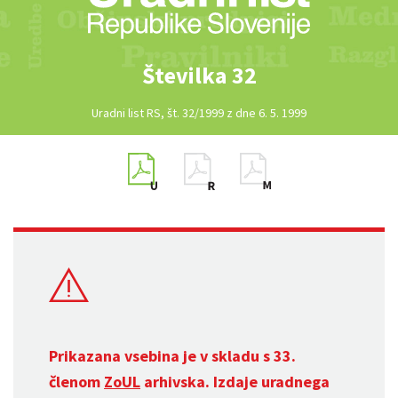
Številka 32
Uradni list RS, št. 32/1999 z dne 6. 5. 1999
Prikazana vsebina je v skladu s 33.
členom
ZoUL
arhivska. Izdaje uradnega