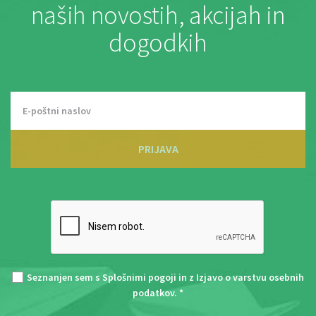
naših novostih, akcijah in
dogodkih
PRIJAVA
Seznanjen sem s
Splošnimi pogoji
in z
Izjavo o varstvu osebnih
podatkov
. *