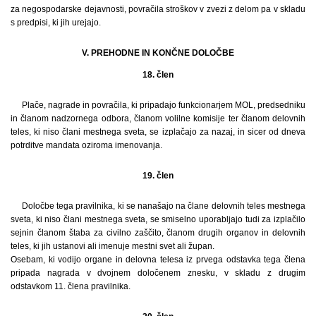
za negospodarske dejavnosti, povračila stroškov v zvezi z delom pa v skladu
s predpisi, ki jih urejajo.
V. PREHODNE IN KONČNE DOLOČBE
18. člen
Plače, nagrade in povračila, ki pripadajo funkcionarjem MOL, predsedniku
in članom nadzornega odbora, članom volilne komisije ter članom delovnih
teles, ki niso člani mestnega sveta, se izplačajo za nazaj, in sicer od dneva
potrditve mandata oziroma imenovanja.
19. člen
Določbe tega pravilnika, ki se nanašajo na člane delovnih teles mestnega
sveta, ki niso člani mestnega sveta, se smiselno uporabljajo tudi za izplačilo
sejnin članom štaba za civilno zaščito, članom drugih organov in delovnih
teles, ki jih ustanovi ali imenuje mestni svet ali župan.
Osebam, ki vodijo organe in delovna telesa iz prvega odstavka tega člena
pripada nagrada v dvojnem določenem znesku, v skladu z drugim
odstavkom 11. člena pravilnika.