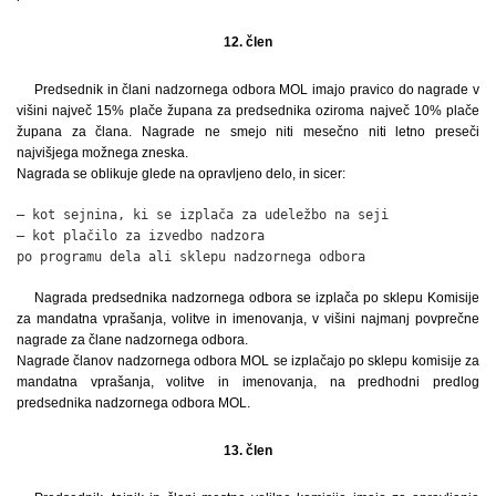
12. člen
Predsednik in člani nadzornega odbora MOL imajo pravico do nagrade v
višini največ 15% plače župana za predsednika oziroma največ 10% plače
župana za člana. Nagrade ne smejo niti mesečno niti letno preseči
najvišjega možnega zneska.
Nagrada se oblikuje glede na opravljeno delo, in sicer:
– kot sejnina, ki se izplača za udeležbo na seji              
– kot plačilo za izvedbo nadzora

po programu dela ali sklepu nadzornega odbora                
Nagrada predsednika nadzornega odbora se izplača po sklepu Komisije
za mandatna vprašanja, volitve in imenovanja, v višini najmanj povprečne
nagrade za člane nadzornega odbora.
Nagrade članov nadzornega odbora MOL se izplačajo po sklepu komisije za
mandatna vprašanja, volitve in imenovanja, na predhodni predlog
predsednika nadzornega odbora MOL.
13. člen