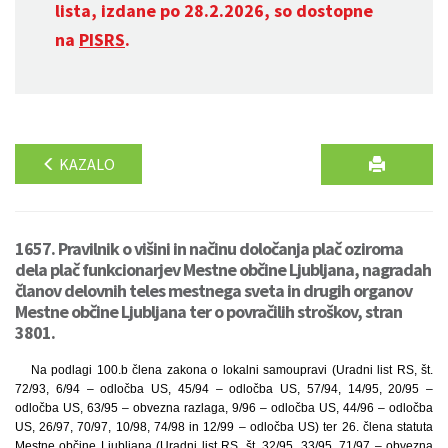
lista, izdane po 28.2.2026, so dostopne
na
PISRS
.
KAZALO
1657. Pravilnik o višini in načinu določanja plač oziroma
dela plač funkcionarjev Mestne občine Ljubljana, nagradah
članov delovnih teles mestnega sveta in drugih organov
Mestne občine Ljubljana ter o povračilih stroškov, stran
3801.
Na podlagi 100.b člena zakona o lokalni samoupravi (Uradni list RS, št.
72/93, 6/94 – odločba US, 45/94 – odločba US, 57/94, 14/95, 20/95 –
odločba US, 63/95 – obvezna razlaga, 9/96 – odločba US, 44/96 – odločba
US, 26/97, 70/97, 10/98, 74/98 in 12/99 – odločba US) ter 26. člena statuta
Mestne občine Ljubljana (Uradni list RS, št. 32/95, 33/95, 71/97 – obvezna