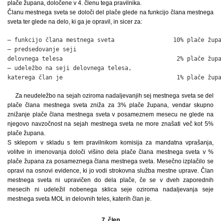
plače župana, določene v 4. členu tega pravilnika.
Članu mestnega sveta se določi del plače glede na funkcijo člana mestnega
sveta ter glede na delo, ki ga je opravil, in sicer za:
– funkcijo člana mestnega sveta                 10% plače župa
– predsedovanje seji

delovnega telesa                                 2% plače župa
– udeležbo na seji delovnega telesa,

katerega član je                                 1% plače žup
Za neudeležbo na sejah oziroma nadaljevanjih sej mestnega sveta se del
plače člana mestnega sveta zniža za 3% plače župana, vendar skupno
znižanje plače člana mestnega sveta v posameznem mesecu ne glede na
njegovo navzočnost na sejah mestnega sveta ne more znašati več kot 5%
plače župana.
S sklepom v skladu s tem pravilnikom komisija za mandatna vprašanja,
volitve in imenovanja določi višino dela plače člana mestnega sveta v %
plače župana za posameznega člana mestnega sveta. Mesečno izplačilo se
opravi na osnovi evidence, ki jo vodi strokovna služba mestne uprave. Član
mestnega sveta ni upravičen do dela plače, če se v dveh zaporednih
mesecih ni udeležil nobenega sklica seje oziroma nadaljevanja seje
mestnega sveta MOL in delovnih teles, katerih član je.
7. člen