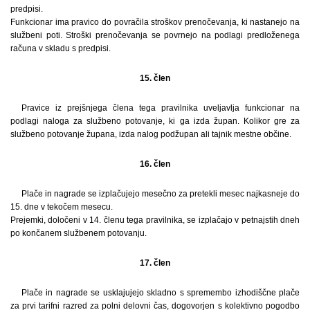
predpisi.
Funkcionar ima pravico do povračila stroškov prenočevanja, ki nastanejo na
službeni poti. Stroški prenočevanja se povrnejo na podlagi predloženega
računa v skladu s predpisi.
15. člen
Pravice iz prejšnjega člena tega pravilnika uveljavlja funkcionar na
podlagi naloga za službeno potovanje, ki ga izda župan. Kolikor gre za
službeno potovanje župana, izda nalog podžupan ali tajnik mestne občine.
16. člen
Plače in nagrade se izplačujejo mesečno za pretekli mesec najkasneje do
15. dne v tekočem mesecu.
Prejemki, določeni v 14. členu tega pravilnika, se izplačajo v petnajstih dneh
po končanem službenem potovanju.
17. člen
Plače in nagrade se usklajujejo skladno s spremembo izhodiščne plače
za prvi tarifni razred za polni delovni čas, dogovorjen s kolektivno pogodbo