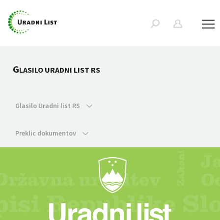
G
LASILO URADNI LIST RS
Glasilo Uradni list RS
Preklic dokumentov