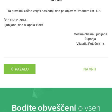
20. člen
Ta pravilnik začne veljati naslednji dan po objavi v Uradnem listu RS.
Št. 143-125/99-4
Ljubljana, dne 8. aprila 1999.
Mestna občina Ljubljana
Županja
Viktorija Potočnik l. r.
KAZALO
NA VRH
Bodite obveščeni
o vseh