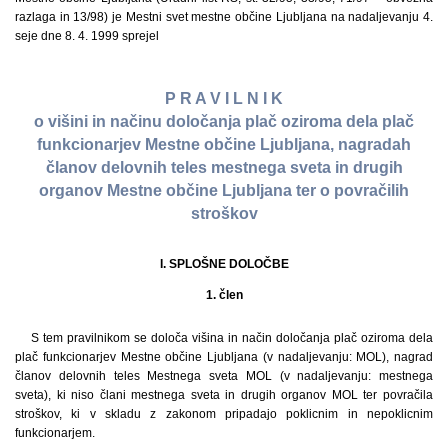
razlaga in 13/98) je Mestni svet mestne občine Ljubljana na nadaljevanju 4.
seje dne 8. 4. 1999 sprejel
P R A V I L N I K
o višini in načinu določanja plač oziroma dela plač
funkcionarjev Mestne občine Ljubljana, nagradah
članov delovnih teles mestnega sveta in drugih
organov Mestne občine Ljubljana ter o povračilih
stroškov
I. SPLOŠNE DOLOČBE
1. člen
S tem pravilnikom se določa višina in način določanja plač oziroma dela
plač funkcionarjev Mestne občine Ljubljana (v nadaljevanju: MOL), nagrad
članov delovnih teles Mestnega sveta MOL (v nadaljevanju: mestnega
sveta), ki niso člani mestnega sveta in drugih organov MOL ter povračila
stroškov, ki v skladu z zakonom pripadajo poklicnim in nepoklicnim
funkcionarjem.