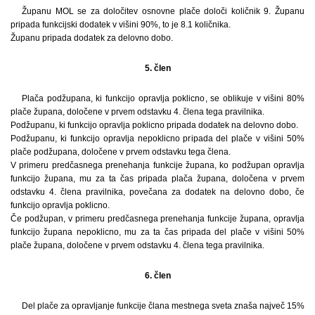
Županu MOL se za določitev osnovne plače določi količnik 9. Županu
pripada funkcijski dodatek v višini 90%, to je 8.1 količnika.
Županu pripada dodatek za delovno dobo.
5. člen
Plača podžupana, ki funkcijo opravlja poklicno, se oblikuje v višini 80%
plače župana, določene v prvem odstavku 4. člena tega pravilnika.
Podžupanu, ki funkcijo opravlja poklicno pripada dodatek na delovno dobo.
Podžupanu, ki funkcijo opravlja nepoklicno pripada del plače v višini 50%
plače podžupana, določene v prvem odstavku tega člena.
V primeru predčasnega prenehanja funkcije župana, ko podžupan opravlja
funkcijo župana, mu za ta čas pripada plača župana, določena v prvem
odstavku 4. člena pravilnika, povečana za dodatek na delovno dobo, če
funkcijo opravlja poklicno.
Če podžupan, v primeru predčasnega prenehanja funkcije župana, opravlja
funkcijo župana nepoklicno, mu za ta čas pripada del plače v višini 50%
plače župana, določene v prvem odstavku 4. člena tega pravilnika.
6. člen
Del plače za opravljanje funkcije člana mestnega sveta znaša največ 15%