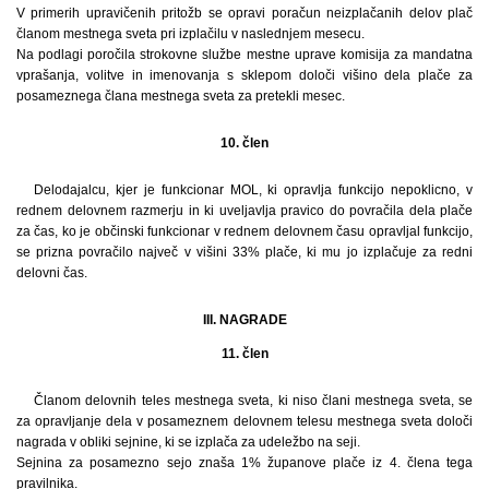
V primerih upravičenih pritožb se opravi poračun neizplačanih delov plač
članom mestnega sveta pri izplačilu v naslednjem mesecu.
Na podlagi poročila strokovne službe mestne uprave komisija za mandatna
vprašanja, volitve in imenovanja s sklepom določi višino dela plače za
posameznega člana mestnega sveta za pretekli mesec.
10. člen
Delodajalcu, kjer je funkcionar MOL, ki opravlja funkcijo nepoklicno, v
rednem delovnem razmerju in ki uveljavlja pravico do povračila dela plače
za čas, ko je občinski funkcionar v rednem delovnem času opravljal funkcijo,
se prizna povračilo največ v višini 33% plače, ki mu jo izplačuje za redni
delovni čas.
III. NAGRADE
11. člen
Članom delovnih teles mestnega sveta, ki niso člani mestnega sveta, se
za opravljanje dela v posameznem delovnem telesu mestnega sveta določi
nagrada v obliki sejnine, ki se izplača za udeležbo na seji.
Sejnina za posamezno sejo znaša 1% županove plače iz 4. člena tega
pravilnika.