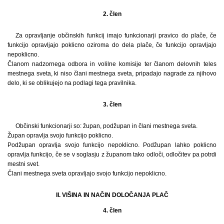
2. člen
Za opravljanje občinskih funkcij imajo funkcionarji pravico do plače, če
funkcijo opravljajo poklicno oziroma do dela plače, če funkcijo opravljajo
nepoklicno.
Članom nadzornega odbora in volilne komisije ter članom delovnih teles
mestnega sveta, ki niso člani mestnega sveta, pripadajo nagrade za njihovo
delo, ki se oblikujejo na podlagi tega pravilnika.
3. člen
Občinski funkcionarji so: župan, podžupan in člani mestnega sveta.
Župan opravlja svojo funkcijo poklicno.
Podžupan opravlja svojo funkcijo nepoklicno. Podžupan lahko poklicno
opravlja funkcijo, če se v soglasju z županom tako odloči, odločitev pa potrdi
mestni svet.
Člani mestnega sveta opravljajo svojo funkcijo nepoklicno.
II. VIŠINA IN NAČIN DOLOČANJA PLAČ
4. člen