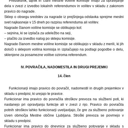
Predsednik, tajnik in člani mestne volilne komisije imajo za opravljanje
dela v zvezi z izvedbo lokalnih referendumov in volitev v skladu z zakonom
pravico do nagrade.
Sklep o obsegu sredstev za nagrade iz prejšnjega odstavka sprejme mestni
svet najkasneje v 15 dneh po razpisu referenduma ali volitev.
Nagrade članom volilne komisije se oblikujejo kot:
– sejnina, ki se izplača za udeležbo na seji,
– plačilo za izvedbo nalog po sklepu komisije.
Nagrade članom mestne volilne komisije se oblikujejo v skladu z merili, ki jih
določi s sklepom volilna komisija in izplačujejo na podlagi pogodbe o delu,
sklenjene za posamezne volitve oziroma referendum.
IV. POVRAČILA, NADOMESTILA IN DRUGI PREJEMKI
14. člen
Funkcionarji imajo pravico do povračil, nadomestil in drugih prejemkov v
skladu s predpisi, ki urejajo te pravice.
Funkcionar ima pravico do povračila stroškov prevoza na službeni poti, ki
nastanejo pri opravljanju funkcije ali v zvezi z njo. Pravico do povračila
potnih stroškov lahko funkcionarji uveljavljajo, če gre za službeno potovanje
izven območja Mestne občine Ljubljana. Stroški prevoza se povrnejo v
skladu s predpisi.
Funkcionar ima pravico do dnevnice za službeno potovanje v skladu s