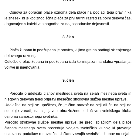
Osnova za obračun plače oziroma dela plače na podlagi tega pravilnika
je znesek, ki je kot izhodiščna plača za prvi tarifni razred za polni delovni čas,
dogovorjen s kolektivno pogodbo za negospodarske dejavnosti.
8. člen
Plača župana in podžupana je pravica, ki jima gre na podlagi sklenjenega
delovnega razmerja.
Odločbo o plači župana in podžupana izda komisija za mandatna vprašanja,
volitve in imenovanja.
9. člen
Poročilo o udeležbi članov mestnega sveta na sejah mestnega sveta in
njegovih delovnih teles pripravi mesečno strokovna služba mestne uprave.
Udeležba na seji se upošteva, če je član navzoč na seji ali če na seji ne
sodeluje zaradi, na seji javno obrazložene, odločitve svetniškega kluba
oziroma samostojnega svetnika.
Poročilo strokovne službe mestne uprave, se pred izplačilom dela plače
članom mestnega sveta posreduje vodjem svetniških klubov, ki preverijo
ustreznost podatkov o navzočnosti članov svojih svetniških klubov na sejah.