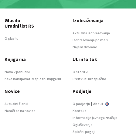
Glasilo
Izobraževanja
Uradni list RS
Aktualna izobraževanja
O glasilu
Izobraževanja po meri
Najem dvorane
Knjigarna
UL info tok
Novo v ponudbi
O storitvi
Kako nakupovati v spletni knjigarni
Preizkusi brezplačno
Novice
Podjetje
|
Aktualni članki
O podjetju
About
Naroči se na novice
Kontakt
Informacije javnega značaja
Oglaševanje
Splošni pogoji