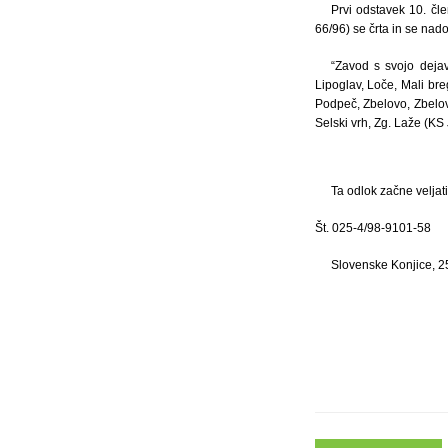
Prvi odstavek 10. čl
66/96) se črta in se nad
“Zavod s svojo dejav
Lipoglav, Loče, Mali br
Podpeč, Zbelovo, Zbelovs
Selski vrh, Zg. Laže (KS 
Ta odlok začne veljat
Št. 025-4/98-9101-58
Slovenske Konjice, 2