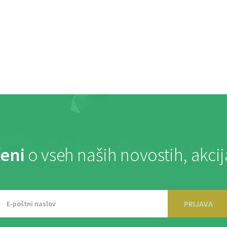
eni
o vseh naših novostih, akci
PRIJAVA