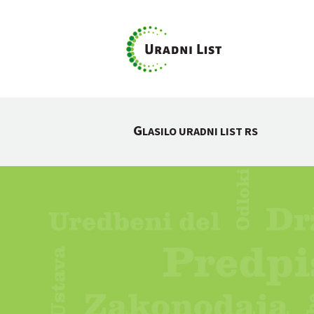
G
LASILO URADNI LIST RS