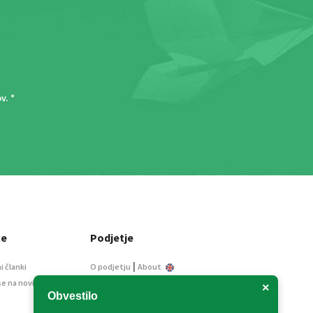
ov
. *
ce
Podjetje
|
i članki
O podjetju
About
se na novice
Kontakt
×
Obvestilo
Informacije javnega
značaja