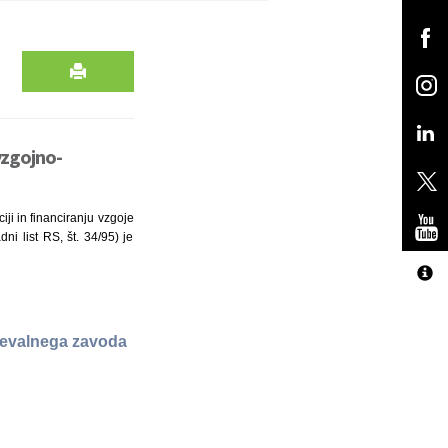
vzgojno-
iji in financiranju vzgoje
ni list RS, št. 34/95) je
ževalnega zavoda