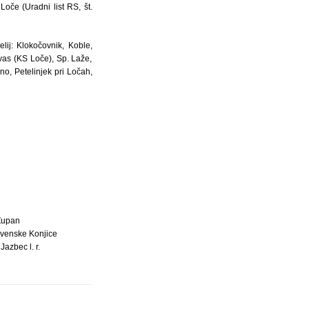
oče (Uradni list RS, št.
ij: Klokočovnik, Koble,
vas (KS Loče), Sp. Laže,
no, Petelinjek pri Ločah,
Župan
ovenske Konjice
Jazbec l. r.