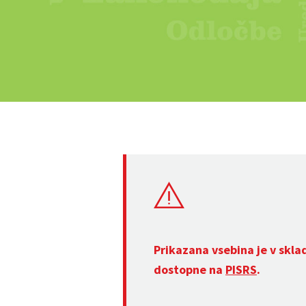
Prikazana vsebina je v skla
dostopne na
PISRS
.