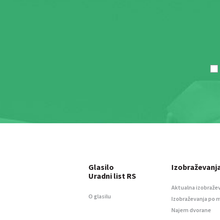
Glasilo
Izobraževanj
Uradni list RS
Aktualna izobraže
O glasilu
Izobraževanja po 
Najem dvorane