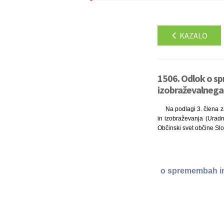
KAZALO
1506. Odlok o s
izobraževalnega
Na podlagi 3. člena za
in izobraževanja (Uradni
Občinski svet občine Slo
o spremembah in