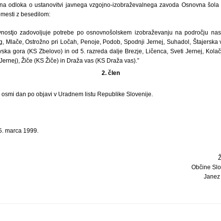
ena odloka o ustanovitvi javnega vzgojno-izobraževalnega zavoda Osnovna šola L
omesti z besedilom:
nostjo zadovoljuje potrebe po osnovnošolskem izobraževanju na področju nasel
eg, Mlače, Ostrožno pri Ločah, Penoje, Podob, Spodnji Jernej, Suhadol, Štajerska 
ka gora (KS Zbelovo) in od 5. razreda dalje Brezje, Ličenca, Sveti Jernej, Kolač
Jernej), Žiče (KS Žiče) in Draža vas (KS Draža vas).”
2. člen
i osmi dan po objavi v Uradnem listu Republike Slovenije.
5. marca 1999.
Občine Sl
Janez 