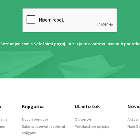
Seznanjen sem s
Splošnimi pogoji
in z
Izjavo o varstvu osebnih podatk
a
Knjigarna
UL info tok
Novi
vanja
Novo v ponudbi
O storitvi
Aktualn
meri
Kako nakupovati v spletni
Preizkusi brezplačno
Naroči 
knjigarni