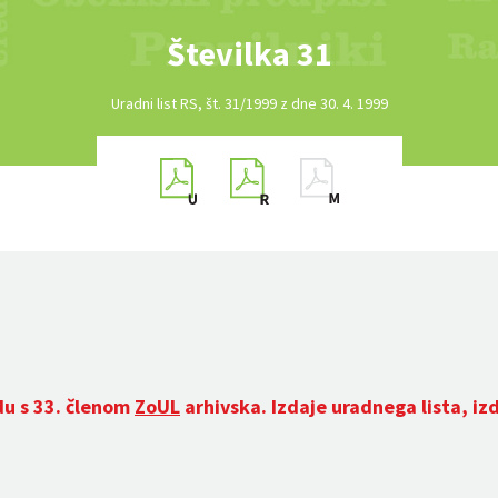
Številka 31
Uradni list RS, št. 31/1999 z dne 30. 4. 1999
du s 33. členom
ZoUL
arhivska. Izdaje uradnega lista, iz