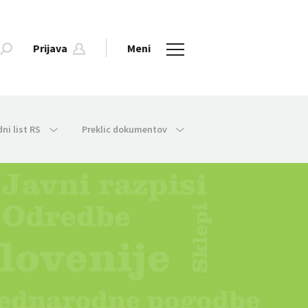
Prijava
Meni
dni list RS
Preklic dokumentov