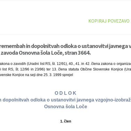
KOPIRAJ POVEZAVO
premembah in dopolnitvah odloka o ustanovitvi javnega 
 zavoda Osnovna šola Loče, stran 3664.
kona o zavodih (Uradni list RS, št. 12/91), 40., 41. in 42. člena zakona o organizac
 list RS, št. 12/96 in 23/96) ter 13. člena statuta Občine Slovenske Konjice (Urad
venske Konjice na seji dne 25. 3. 1999 sprejel
O D L O K
 dopolnitvah odloka o ustanovitvi javnega vzgojno-izobra
Osnovna šola Loče
1. člen