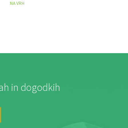
NA VRH
jah in dogodkih