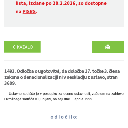
lista, izdane po 28.2.2026, so dostopne
na
PISRS
.
KAZALO
1493. Odločba o ugotovitvi, da določba 17. točke 3. člena
zakona o denacionalizaciji ni v neskladju z ustavo, stran
3609.
Ustavno sodišče je v postopku za oceno ustavnosti, začetem na zahtevo
Okrožnega sodišča v Ljubljani, na seji dne 1. aprila 1999
o d l o č i l o: