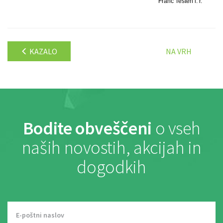
Franc Testen l. r.
KAZALO
NA VRH
Bodite obveščeni
o vseh
naših novostih, akcijah in
dogodkih