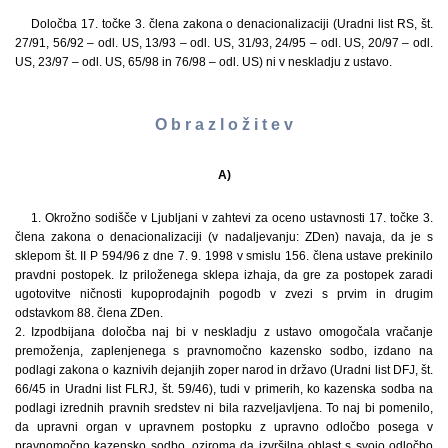
Določba 17. točke 3. člena zakona o denacionalizaciji (Uradni list RS, št.
27/91, 56/92 – odl. US, 13/93 – odl. US, 31/93, 24/95 – odl. US, 20/97 – odl.
US, 23/97 – odl. US, 65/98 in 76/98 – odl. US) ni v neskladju z ustavo.
O b r a z l o ž i t e v
A)
1. Okrožno sodišče v Ljubljani v zahtevi za oceno ustavnosti 17. točke 3.
člena zakona o denacionalizaciji (v nadaljevanju: ZDen) navaja, da je s
sklepom št. II P 594/96 z dne 7. 9. 1998 v smislu 156. člena ustave prekinilo
pravdni postopek. Iz priloženega sklepa izhaja, da gre za postopek zaradi
ugotovitve ničnosti kupoprodajnih pogodb v zvezi s prvim in drugim
odstavkom 88. člena ZDen.
2. Izpodbijana določba naj bi v neskladju z ustavo omogočala vračanje
premoženja, zaplenjenega s pravnomočno kazensko sodbo, izdano na
podlagi zakona o kaznivih dejanjih zoper narod in državo (Uradni list DFJ, št.
66/45 in Uradni list FLRJ, št. 59/46), tudi v primerih, ko kazenska sodba na
podlagi izrednih pravnih sredstev ni bila razveljavljena. To naj bi pomenilo,
da upravni organ v upravnem postopku z upravno odločbo posega v
pravnomočno kazensko sodbo, oziroma da izvršilna oblast s svojo odločbo