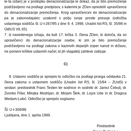
le-ta izdan) je v postopku denacionalizacije le dokaz, da je bilo premoženje
podržavljeno na podlagi predpisov, s katerimi je ZDen opredelil upravičence
do denacionalizacije premoženja. Krog upravičencev do denacionalizacije
pa je zakonodajalec uzakonil v polju svoje proste presoje (odločba
ustavnega sodišča št. U-I-267/95 z dne 9. 4. 1998, Uradni list RS, št. 35/98 in
OdlUS VII, 65).
7. Iz navedenega izhaja, da tudi 17. točka 3. člena ZDen, ki določa, da so
upravičenci do denacionalizacije osebe, ki jim je bilo premoženje
podržavljeno na podlagi zakona o kaznivih dejanjih zoper narod in državo,
ne pomeni kršitve ustavnih načel, ki jih vlagatelj zahteve zatrjuje.
C)
8. Ustavno sodišče je sprejelo to odločbo na podlagi prvega odstavka 21.
člena zakona o ustavnem sodišču (Uradni list RS, št. 15/94 – ZUstS) v
sestavi: predsednik Franc Testen ter sodnice in sodniki dr. Janez Čebulj, dr.
Zvonko Fišer, Milojka Modrijan, dr. Mirjam Škrk, dr. Lojze Ude in dr. Dragica
Wedam-Lukić. Odločbo je sprejelo soglasno.
Št. U-I-309/98
Ljubljana, dne 1. aprila 1999.
Predsednik