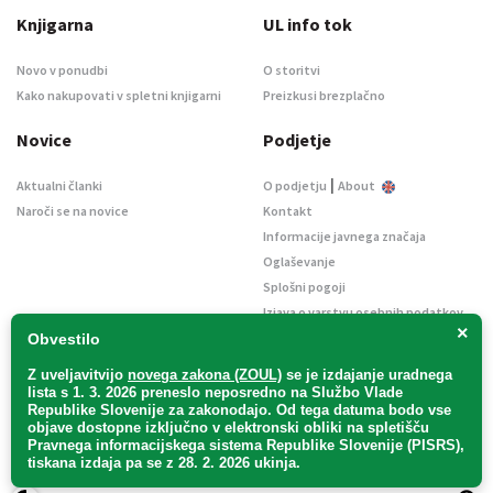
Knjigarna
UL info tok
Novo v ponudbi
O storitvi
Kako nakupovati v spletni knjigarni
Preizkusi brezplačno
Novice
Podjetje
|
Aktualni članki
O podjetju
About
Naroči se na novice
Kontakt
Informacije javnega značaja
Oglaševanje
Splošni pogoji
Izjava o varstvu osebnih podatkov
×
E-dražbe
Obvestilo
Z uveljavitvijo
novega zakona (ZOUL)
se je
izdajanje uradnega
lista s 1. 3. 2026 preneslo
neposredno
na Službo Vlade
Republike Slovenije za zakonodajo
. Od tega datuma bodo vse
objave dostopne izključno v elektronski obliki na spletišču
Pravnega informacijskega sistema Republike Slovenije (PISRS),
Uradni list d. o. o. – v likvidaciji / Vse pravice pridržane.
tiskana izdaja pa se z 28. 2. 2026 ukinja.
Pravna obvestila
/
Piškotki
/ Avtorji:
TriTim spletna agencija
v sodelovanju z