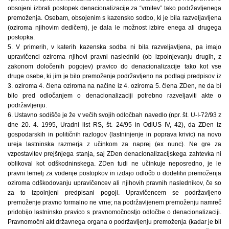
obsojeni izbrali postopek denacionalizacije za “vrnitev” tako podržavljenega
premoženja. Osebam, obsojenim s kazensko sodbo, ki je bila razveljavljena
(oziroma njihovim dedičem), je dala le možnost izbire enega ali drugega
postopka.
5. V primerih, v katerih kazenska sodba ni bila razveljavljena, pa imajo
upravičenci oziroma njihovi pravni nasledniki (ob izpolnjevanju drugih, z
zakonom določenih pogojev) pravico do denacionalizacije tako kot vse
druge osebe, ki jim je bilo premoženje podržavljeno na podlagi predpisov iz
3. oziroma 4. člena oziroma na načine iz 4. oziroma 5. člena ZDen, ne da bi
bilo pred odločanjem o denacionalizaciji potrebno razveljaviti akte o
podržavljenju.
6. Ustavno sodišče je že v večih svojih odločbah navedlo (npr. št. U-I-72/93 z
dne 20. 4. 1995, Uradni list RS, št. 24/95 in OdlUS IV, 42), da ZDen iz
gospodarskih in političnih razlogov (lastninjenje in poprava krivic) na novo
ureja lastninska razmerja z učinkom za naprej (ex nunc). Ne gre za
vzpostavitev prejšnjega stanja, saj ZDen denacionalizacijskega zahtevka ni
oblikoval kot odškodninskega. ZDen tudi ne učinkuje neposredno, je le
pravni temelj za vodenje postopkov in izdajo odločb o dodelitvi premoženja
oziroma odškodovanju upravičencev ali njihovih pravnih naslednikov, če so
za to izpolnjeni predpisani pogoji. Upravičencem se podržavljeno
premoženje pravno formalno ne vrne; na podržavljenem premoženju namreč
pridobijo lastninsko pravico s pravnomočnostjo odločbe o denacionalizaciji.
Pravnomočni akt državnega organa o podržavljenju premoženja (kadar je bil