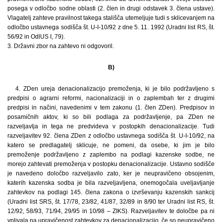
posega v odločbo sodne oblasti (2. člen in drugi odstavek 3. člena ustave).
Vlagatelj zahteve pravilnost takega stališča utemeljuje tudi s sklicevanjem na
odločbo ustavnega sodišča št. U-I-10/92 z dne 5. 11. 1992 (Uradni list RS, št.
56/92 in OdlUS I, 79).
3. Državni zbor na zahtevo ni odgovoril.
B)
4. ZDen ureja denacionalizacijo premoženja, ki je bilo podržavljeno s
predpisi o agrarni reformi, nacionalizaciji in o zaplembah ter z drugimi
predpisi in načini, navedenimi v tem zakonu (1. člen ZDen). Predpisov in
posamičnih aktov, ki so bili podlaga za podržavljenje, pa ZDen ne
razveljavlja in tega ne predvideva v postopkih denacionalizacije. Tudi
razveljavitev 92. člena ZDen z odločbo ustavnega sodišča št. U-I-10/92, na
katero se predlagatelj sklicuje, ne pomeni, da osebe, ki jim je bilo
premoženje podržavljeno z zaplembo na podlagi kazenske sodbe, ne
morejo zahtevati premoženja v postopku denacionalizacije. Ustavno sodišče
je navedeno določbo razveljavilo zato, ker je neupravičeno obsojenim,
katerih kazenska sodba je bila razveljavljena, onemogočala uveljavljanje
zahtevkov na podlagi 145. člena zakona o izvrševanju kazenskih sankcij
(Uradni list SRS, št. 17/78, 23/82, 41/87, 32/89 in 8/90 ter Uradni list RS, št.
12/92, 58/93, 71/94, 29/95 in 10/98 – ZIKS). Razveljavitev te določbe pa ni
vplivala na upravičenost zahtevkov za denacionalizacijo, če so neupravičeno