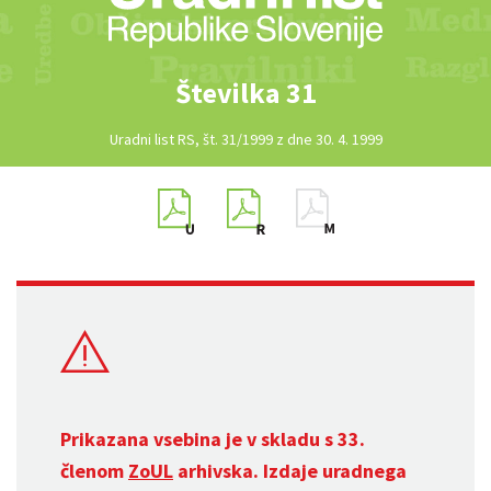
Številka 31
Uradni list RS, št. 31/1999 z dne 30. 4. 1999
Prikazana vsebina je v skladu s 33.
členom
ZoUL
arhivska. Izdaje uradnega