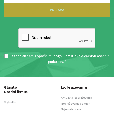
PRIJAVA
Seznanjen sem s
Splošnimi pogoji
in z
Izjavo o varstvu osebnih
podatkov
. *
Glasilo
Izobraževanja
Uradni list RS
Aktualna izobraževanja
O glasilu
Izobraževanja po meri
Najem dvorane