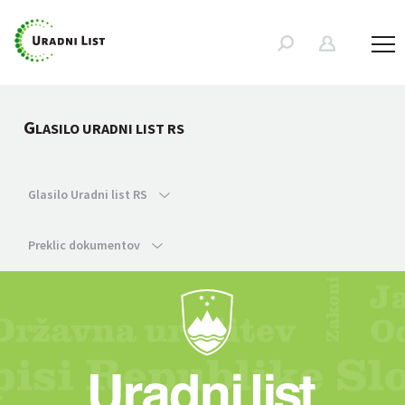
G
LASILO URADNI LIST RS
Glasilo Uradni list RS
Preklic dokumentov