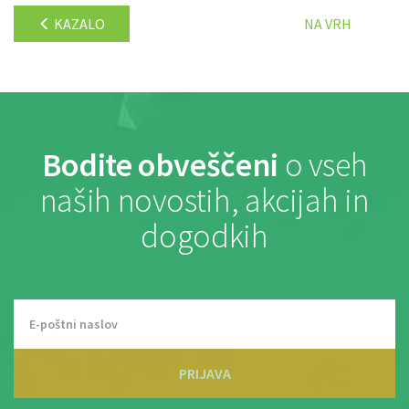
KAZALO
NA VRH
Bodite obveščeni
o vseh
naših novostih, akcijah in
dogodkih
PRIJAVA