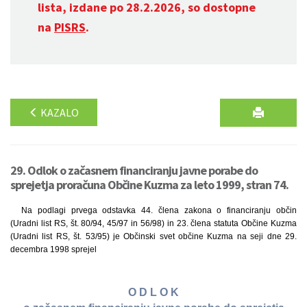
lista, izdane po 28.2.2026, so dostopne
na
PISRS
.
KAZALO
29. Odlok o začasnem financiranju javne porabe do
sprejetja proračuna Občine Kuzma za leto 1999, stran 74.
Na podlagi prvega odstavka 44. člena zakona o financiranju občin
(Uradni list RS, št. 80/94, 45/97 in 56/98) in 23. člena statuta Občine Kuzma
(Uradni list RS, št. 53/95) je Občinski svet občine Kuzma na seji dne 29.
decembra 1998 sprejel
O D L O K