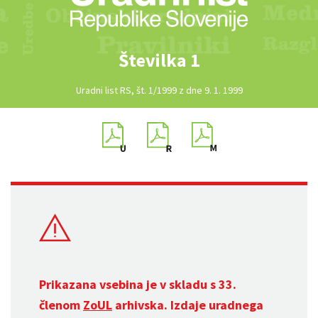
Številka 1
Uradni list RS, št. 1/1999 z dne 9. 1. 1999
Prikazana vsebina je v skladu s 33.
členom
ZoUL
arhivska. Izdaje uradnega