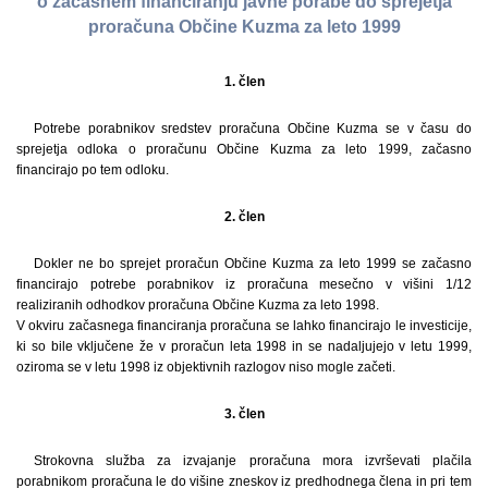
o začasnem financiranju javne porabe do sprejetja
proračuna Občine Kuzma za leto 1999
1. člen
Potrebe porabnikov sredstev proračuna Občine Kuzma se v času do
sprejetja odloka o proračunu Občine Kuzma za leto 1999, začasno
financirajo po tem odloku.
2. člen
Dokler ne bo sprejet proračun Občine Kuzma za leto 1999 se začasno
financirajo potrebe porabnikov iz proračuna mesečno v višini 1/12
realiziranih odhodkov proračuna Občine Kuzma za leto 1998.
V okviru začasnega financiranja proračuna se lahko financirajo le investicije,
ki so bile vključene že v proračun leta 1998 in se nadaljujejo v letu 1999,
oziroma se v letu 1998 iz objektivnih razlogov niso mogle začeti.
3. člen
Strokovna služba za izvajanje proračuna mora izvrševati plačila
porabnikom proračuna le do višine zneskov iz predhodnega člena in pri tem