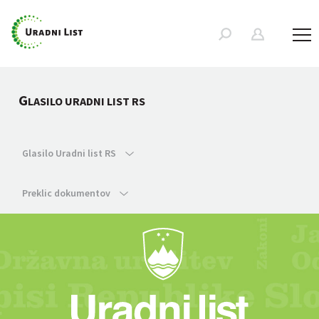
G
LASILO URADNI LIST RS
Glasilo Uradni list RS
Preklic dokumentov