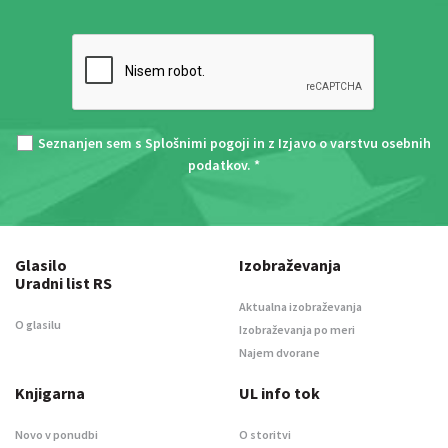
Seznanjen sem s
Splošnimi pogoji
in z
Izjavo o varstvu osebnih
podatkov
. *
Glasilo
Izobraževanja
Uradni list RS
Aktualna izobraževanja
O glasilu
Izobraževanja po meri
Najem dvorane
Knjigarna
UL info tok
Novo v ponudbi
O storitvi