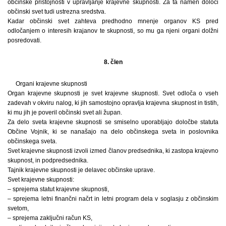
občinske pristojnosti v upravljanje krajevne skupnosti. Za ta namen določi
občinski svet tudi ustrezna sredstva.
Kadar občinski svet zahteva predhodno mnenje organov KS pred
odločanjem o interesih krajanov te skupnosti, so mu ga njeni organi dolžni
posredovati.
8. člen
Organi krajevne skupnosti
Organ krajevne skupnosti je svet krajevne skupnosti. Svet odloča o vseh
zadevah v okviru nalog, ki jih samostojno opravlja krajevna skupnost in tistih,
ki mu jih je poveril občinski svet ali župan.
Za delo sveta krajevne skupnosti se smiselno uporabljajo določbe statuta
Občine Vojnik, ki se nanašajo na delo občinskega sveta in poslovnika
občinskega sveta.
Svet krajevne skupnosti izvoli izmed članov predsednika, ki zastopa krajevno
skupnost, in podpredsednika.
Tajnik krajevne skupnosti je delavec občinske uprave.
Svet krajevne skupnosti:
– sprejema statut krajevne skupnosti,
– sprejema letni finančni načrt in letni program dela v soglasju z občinskim
svetom,
– sprejema zaključni račun KS,