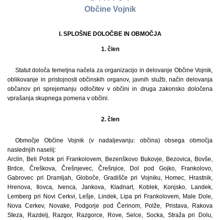
Občine Vojnik
I. SPLOŠNE DOLOČBE IN OBMOČJA
1. člen
Statut določa temeljna načela za organizacijo in delovanje Občine Vojnik,
oblikovanje in pristojnosti občinskih organov, javnih služb, način delovanja
občanov pri sprejemanju odločitev v občini in druga zakonsko določena
vprašanja skupnega pomena v občini.
2. člen
Območje Občine Vojnik (v nadaljevanju: občina) obsega območja
naslednjih naselij:
Arclin, Beli Potok pri Frankolovem, Bezenškovo Bukovje, Bezovica, Bovše,
Brdce, Čreškova, Črešnjevec, Črešnjice, Dol pod Gojko, Frankolovo,
Gabrovec pri Dramljah, Globoče, Gradišče pri Vojniku, Homec, Hrastnik,
Hrenova, Ilovca, Ivenca, Jankova, Kladnart, Koblek, Konjsko, Landek,
Lemberg pri Novi Cerkvi, Lešje, Lindek, Lipa pri Frankolovem, Male Dole,
Nova Cerkev, Novake, Podgorje pod Čerinom, Polže, Pristava, Rakova
Steza, Razdelj, Razgor, Razgorce, Rove, Selce, Socka, Straža pri Dolu,