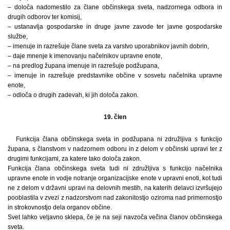
– določa nadomestilo za člane občinskega sveta, nadzornega odbora in
drugih odborov ter komisij,
– ustanavlja gospodarske in druge javne zavode ter javne gospodarske
službe,
– imenuje in razrešuje člane sveta za varstvo uporabnikov javnih dobrin,
– daje mnenje k imenovanju načelnikov upravne enote,
– na predlog župana imenuje in razrešuje podžupana,
– imenuje in razrešuje predstavnike občine v sosvetu načelnika upravne
enote,
– odloča o drugih zadevah, ki jih določa zakon.
19. člen
Funkcija člana občinskega sveta in podžupana ni združljiva s funkcijo
župana, s članstvom v nadzornem odboru in z delom v občinski upravi ter z
drugimi funkcijami, za katere tako določa zakon.
Funkcija člana občinskega sveta tudi ni združljiva s funkcijo načelnika
upravne enote in vodje notranje organizacijske enote v upravni enoti, kot tudi
ne z delom v državni upravi na delovnih mestih, na katerih delavci izvršujejo
pooblastila v zvezi z nadzorstvom nad zakonitostjo oziroma nad primernostjo
in strokovnostjo dela organov občine.
Svet lahko veljavno sklepa, če je na seji navzoča večina članov občinskega
sveta.