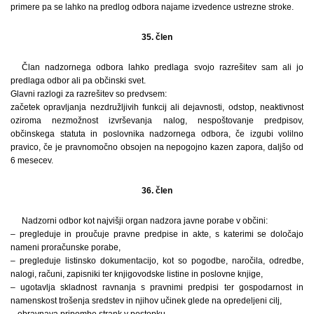
primere pa se lahko na predlog odbora najame izvedence ustrezne stroke.
35. člen
Član nadzornega odbora lahko predlaga svojo razrešitev sam ali jo
predlaga odbor ali pa občinski svet.
Glavni razlogi za razrešitev so predvsem:
začetek opravljanja nezdružljivih funkcij ali dejavnosti, odstop, neaktivnost
oziroma nezmožnost izvrševanja nalog, nespoštovanje predpisov,
občinskega statuta in poslovnika nadzornega odbora, če izgubi volilno
pravico, če je pravnomočno obsojen na nepogojno kazen zapora, daljšo od
6 mesecev.
36. člen
Nadzorni odbor kot najvišji organ nadzora javne porabe v občini:
– pregleduje in proučuje pravne predpise in akte, s katerimi se določajo
nameni proračunske porabe,
– pregleduje listinsko dokumentacijo, kot so pogodbe, naročila, odredbe,
nalogi, računi, zapisniki ter knjigovodske listine in poslovne knjige,
– ugotavlja skladnost ravnanja s pravnimi predpisi ter gospodarnost in
namenskost trošenja sredstev in njihov učinek glede na opredeljeni cilj,
– obravnava pripombe strank v postopku,