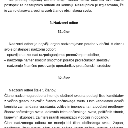
postopek za nezaupnico odboru ali komisiji. Nezaupnica je izglasovana, če
je zanjo glasovala večina vseh članov občinskega sveta.
3. Nadzorni odbor
31. člen
Nadzorni odbor je najvišji organ nadzora javne porabe v občini. V okviru
svoje pristojnosti nadzorni odbor:
– opravlja nadzor nad razpolaganjem s premoženjem občine;
– nadzoruje namenskost in smotrnost porabe proračunskih sredstev;
– nadzoruje finančno poslovanje uporabnikov proračunskih sredstev.
32. člen
Nadzorni odbor šteje 5 članov.
Člane nadzornega odbora imenuje občinski svet na podlagi liste kandidatov
z večino glasov navzočih članov občinskega sveta. Listo kandidatov določi
komisija za mandatna vprašanja, volitve in imenovanja na podlagi predlogov
članov občinskega sveta, delovnih teles občinskega sveta, političnih strank,
krajevnih skupnosti, zainteresiranih organizacij v občini in občanov.
Člani nadzornega odbora ne morejo biti člani občinskega sveta, župan,