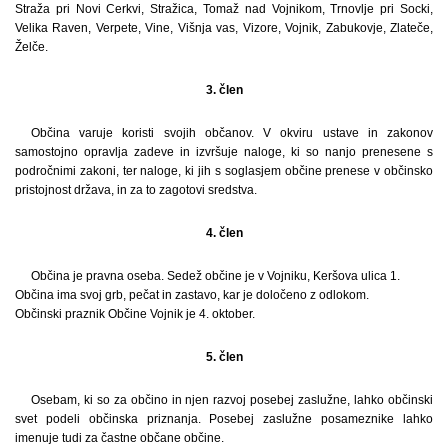
Straža pri Novi Cerkvi, Stražica, Tomaž nad Vojnikom, Trnovlje pri Socki,
Velika Raven, Verpete, Vine, Višnja vas, Vizore, Vojnik, Zabukovje, Zlateče,
Želče.
3. člen
Občina varuje koristi svojih občanov. V okviru ustave in zakonov
samostojno opravlja zadeve in izvršuje naloge, ki so nanjo prenesene s
področnimi zakoni, ter naloge, ki jih s soglasjem občine prenese v občinsko
pristojnost država, in za to zagotovi sredstva.
4. člen
Občina je pravna oseba. Sedež občine je v Vojniku, Keršova ulica 1.
Občina ima svoj grb, pečat in zastavo, kar je določeno z odlokom.
Občinski praznik Občine Vojnik je 4. oktober.
5. člen
Osebam, ki so za občino in njen razvoj posebej zaslužne, lahko občinski
svet podeli občinska priznanja. Posebej zaslužne posameznike lahko
imenuje tudi za častne občane občine.