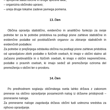
– organizira občinsko upravo;
– ureja druge lokalne zadeve javnega pomena.
13. člen
Občina opravlja statistično, evidenčno in analitično funkcijo za svoje
potrebe ter za te potrebe pridobiva na podlagi pisne zahteve statistične in
evidenčne podatke od pooblaščenih organov za zbiranje statističnih in
evidenčnih podatkov.
Za potrebe iz prejšnjega odstavka občina na podlagi pisne zahteve pridobiva
od upravljalcev zbirk podatke o fizičnih osebah, ki imajo v občini stalno ali
začasno prebivališče in o fizičnih osebah, ki imajo v občini nepremičnine,
podatke o pravnih osebah, ki imajo sedež ali premoženje oziroma del
premoženja v občini ter o prostoru.
14. člen
Po predhodnem soglasju občinskega sveta lahko država z zakonom
prenese na občino opravljanje posameznih nalog iz državne pristojnosti –
prenesene naloge.
Za prenesene naloge zagotavlja država občini tudi ustrezna sredstva za
njihovo opravljanje.