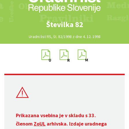
Številka 82
Uradni list RS, št. 82/1998 z dne 4. 12. 1998
Prikazana vsebina je v skladu s 33.
členom
ZoUL
arhivska. Izdaje uradnega