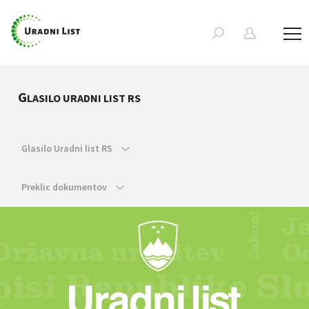
G
LASILO URADNI LIST RS
Glasilo Uradni list RS
Preklic dokumentov