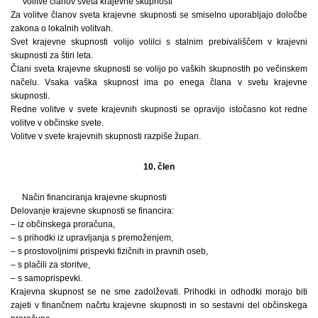
Volitve članov sveta krajevne skupnosti
Za volitve članov sveta krajevne skupnosti se smiselno uporabljajo določbe
zakona o lokalnih volitvah.
Svet krajevne skupnosti volijo volilci s stalnim prebivališčem v krajevni
skupnosti za štiri leta.
Člani sveta krajevne skupnosti se volijo po vaških skupnostih po večinskem
načelu. Vsaka vaška skupnost ima po enega člana v svetu krajevne
skupnosti.
Redne volitve v svete krajevnih skupnosti se opravijo istočasno kot redne
volitve v občinske svete.
Volitve v svete krajevnih skupnosti razpiše župan.
10. člen
Način financiranja krajevne skupnosti
Delovanje krajevne skupnosti se financira:
– iz občinskega proračuna,
– s prihodki iz upravljanja s premoženjem,
– s prostovoljnimi prispevki fizičnih in pravnih oseb,
– s plačili za storitve,
– s samoprispevki.
Krajevna skupnost se ne sme zadolževati. Prihodki in odhodki morajo biti
zajeti v finančnem načrtu krajevne skupnosti in so sestavni del občinskega