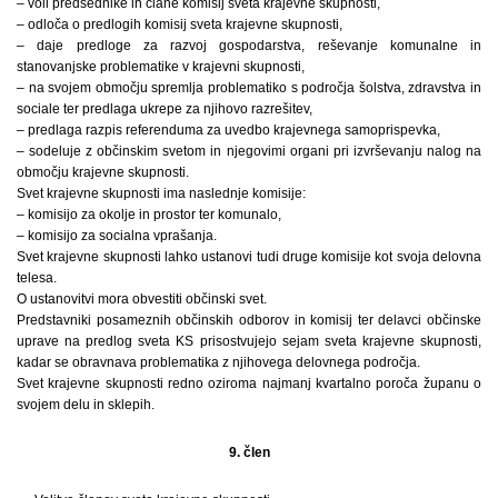
– voli predsednike in člane komisij sveta krajevne skupnosti,
– odloča o predlogih komisij sveta krajevne skupnosti,
– daje predloge za razvoj gospodarstva, reševanje komunalne in
stanovanjske problematike v krajevni skupnosti,
– na svojem območju spremlja problematiko s področja šolstva, zdravstva in
sociale ter predlaga ukrepe za njihovo razrešitev,
– predlaga razpis referenduma za uvedbo krajevnega samoprispevka,
– sodeluje z občinskim svetom in njegovimi organi pri izvrševanju nalog na
območju krajevne skupnosti.
Svet krajevne skupnosti ima naslednje komisije:
– komisijo za okolje in prostor ter komunalo,
– komisijo za socialna vprašanja.
Svet krajevne skupnosti lahko ustanovi tudi druge komisije kot svoja delovna
telesa.
O ustanovitvi mora obvestiti občinski svet.
Predstavniki posameznih občinskih odborov in komisij ter delavci občinske
uprave na predlog sveta KS prisostvujejo sejam sveta krajevne skupnosti,
kadar se obravnava problematika z njihovega delovnega področja.
Svet krajevne skupnosti redno oziroma najmanj kvartalno poroča županu o
svojem delu in sklepih.
9. člen