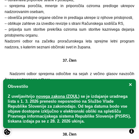
– sprejema poročila, mnenje in priporočila oziroma predloge ukrepov
nadzorovanim osebam,
– obvešča pristojne organe občine in predlaga ukrepe iz njihove pristojnosti,
– oblikuje zahteve za izvedbo revizije s strani Računskega sodišča RS,
– prijavlja sum storitve prekrška oziroma sum storitve kaznivega dejanja
pristojnemu organu.
Nadzorni odbor na začetku proračunskega leta sprejme letni program
nadzora, s katerim seznani občinski svet in župana.
37. člen
Nadzorni odbor sprejema odločitve na sejah z večino glasov navzočih
članov nadzornega odbora.
×
Seje nadzornega odbora sklicuje predsednik nadzornega odbora na lastno
Obvestilo
pobudo, pobudo člana nadzornega odbora, občinskega sveta ali župana.
Z uveljavitvijo
novega zakona (ZOUL)
se je
izdajanje uradnega
Seje nadzornega odbora so javne, razen kadar je nadzorni odbor dolžan
lista s 1. 3. 2026 preneslo
neposredno
na Službo Vlade
varovati osebne podatke ter državne, uradne in poslovne skrivnosti, ki so
Republike Slovenije za zakonodajo
. Od tega datuma bodo vse
tako opredeljene z zakonom, drugimi predpisi ali z akti občinskega sveta in
objave dostopne izključno v elektronski obliki na spletišču
organizacij porabnikov proračunskih sredstev in ko je to potrebno za
Pravnega informacijskega sistema Republike Slovenije (PISRS),
spoštovanje dostojanstva, dobrega imena in integritete posameznikov.
tiskana izdaja pa se z 28. 2. 2026 ukinja.
38. člen