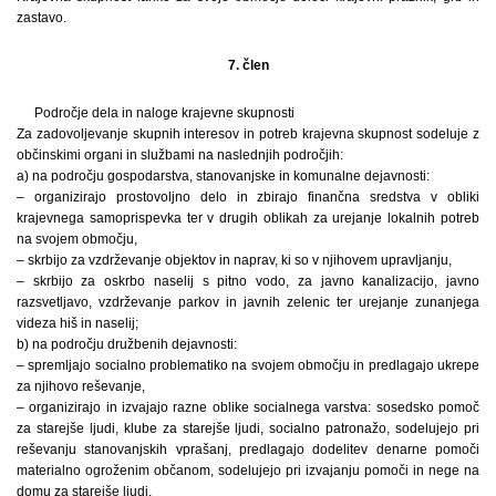
zastavo.
7. člen
Področje dela in naloge krajevne skupnosti
Za zadovoljevanje skupnih interesov in potreb krajevna skupnost sodeluje z
občinskimi organi in službami na naslednjih področjih:
a) na področju gospodarstva, stanovanjske in komunalne dejavnosti:
– organizirajo prostovoljno delo in zbirajo finančna sredstva v obliki
krajevnega samoprispevka ter v drugih oblikah za urejanje lokalnih potreb
na svojem območju,
– skrbijo za vzdrževanje objektov in naprav, ki so v njihovem upravljanju,
– skrbijo za oskrbo naselij s pitno vodo, za javno kanalizacijo, javno
razsvetljavo, vzdrževanje parkov in javnih zelenic ter urejanje zunanjega
videza hiš in naselij;
b) na področju družbenih dejavnosti:
– spremljajo socialno problematiko na svojem območju in predlagajo ukrepe
za njihovo reševanje,
– organizirajo in izvajajo razne oblike socialnega varstva: sosedsko pomoč
za starejše ljudi, klube za starejše ljudi, socialno patronažo, sodelujejo pri
reševanju stanovanjskih vprašanj, predlagajo dodelitev denarne pomoči
materialno ogroženim občanom, sodelujejo pri izvajanju pomoči in nege na
domu za starejše ljudi,