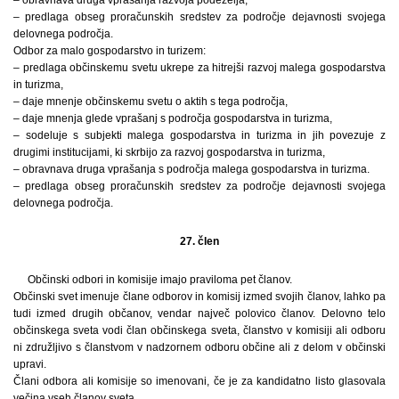
– predlaga obseg proračunskih sredstev za področje dejavnosti svojega
delovnega področja.
Odbor za malo gospodarstvo in turizem:
– predlaga občinskemu svetu ukrepe za hitrejši razvoj malega gospodarstva
in turizma,
– daje mnenje občinskemu svetu o aktih s tega področja,
– daje mnenja glede vprašanj s področja gospodarstva in turizma,
– sodeluje s subjekti malega gospodarstva in turizma in jih povezuje z
drugimi institucijami, ki skrbijo za razvoj gospodarstva in turizma,
– obravnava druga vprašanja s področja malega gospodarstva in turizma.
– predlaga obseg proračunskih sredstev za področje dejavnosti svojega
delovnega področja.
27. člen
Občinski odbori in komisije imajo praviloma pet članov.
Občinski svet imenuje člane odborov in komisij izmed svojih članov, lahko pa
tudi izmed drugih občanov, vendar največ polovico članov. Delovno telo
občinskega sveta vodi član občinskega sveta, članstvo v komisiji ali odboru
ni združljivo s članstvom v nadzornem odboru občine ali z delom v občinski
upravi.
Člani odbora ali komisije so imenovani, če je za kandidatno listo glasovala
večina vseh članov sveta.