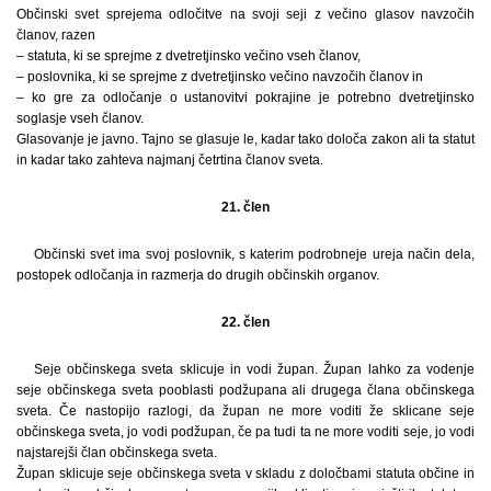
Občinski svet sprejema odločitve na svoji seji z večino glasov navzočih
članov, razen
– statuta, ki se sprejme z dvetretjinsko večino vseh članov,
– poslovnika, ki se sprejme z dvetretjinsko večino navzočih članov in
– ko gre za odločanje o ustanovitvi pokrajine je potrebno dvetretjinsko
soglasje vseh članov.
Glasovanje je javno. Tajno se glasuje le, kadar tako določa zakon ali ta statut
in kadar tako zahteva najmanj četrtina članov sveta.
21. člen
Občinski svet ima svoj poslovnik, s katerim podrobneje ureja način dela,
postopek odločanja in razmerja do drugih občinskih organov.
22. člen
Seje občinskega sveta sklicuje in vodi župan. Župan lahko za vodenje
seje občinskega sveta pooblasti podžupana ali drugega člana občinskega
sveta. Če nastopijo razlogi, da župan ne more voditi že sklicane seje
občinskega sveta, jo vodi podžupan, če pa tudi ta ne more voditi seje, jo vodi
najstarejši član občinskega sveta.
Župan sklicuje seje občinskega sveta v skladu z določbami statuta občine in