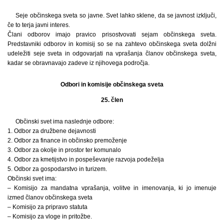
Seje občinskega sveta so javne. Svet lahko sklene, da se javnost izključi,
če to terja javni interes.
Člani odborov imajo pravico prisostvovati sejam občinskega sveta.
Predstavniki odborov in komisij so se na zahtevo občinskega sveta dolžni
udeležiti seje sveta in odgovarjati na vprašanja članov občinskega sveta,
kadar se obravnavajo zadeve iz njihovega področja.
Odbori in komisije občinskega sveta
25. člen
Občinski svet ima naslednje odbore:
1. Odbor za družbene dejavnosti
2. Odbor za finance in občinsko premoženje
3. Odbor za okolje in prostor ter komunalo
4. Odbor za kmetijstvo in pospeševanje razvoja podeželja
5. Odbor za gospodarstvo in turizem.
Občinski svet ima:
– Komisijo za mandatna vprašanja, volitve in imenovanja, ki jo imenuje
izmed članov občinskega sveta
– Komisijo za pripravo statuta
– Komisijo za vloge in pritožbe.