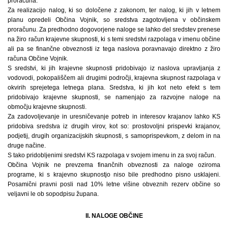
proračuna.
Za realizacijo nalog, ki so določene z zakonom, ter nalog, ki jih v letnem
planu opredeli Občina Vojnik, so sredstva zagotovljena v občinskem
proračunu. Za predhodno dogovorjene naloge se lahko del sredstev prenese
na žiro račun krajevne skupnosti, ki s temi sredstvi razpolaga v imenu občine
ali pa se finančne obveznosti iz tega naslova poravnavajo direktno z žiro
računa Občine Vojnik.
S sredstvi, ki jih krajevne skupnosti pridobivajo iz naslova upravljanja z
vodovodi, pokopališčem ali drugimi področji, krajevna skupnost razpolaga v
okvirih sprejetega letnega plana. Sredstva, ki jih kot neto efekt s tem
pridobivajo krajevne skupnosti, se namenjajo za razvojne naloge na
območju krajevne skupnosti.
Za zadovoljevanje in uresničevanje potreb in interesov krajanov lahko KS
pridobiva sredstva iz drugih virov, kot so: prostovoljni prispevki krajanov,
podjetij, drugih organizacijskih skupnosti, s samoprispevkom, z delom in na
druge načine.
S tako pridobljenimi sredstvi KS razpolaga v svojem imenu in za svoj račun.
Občina Vojnik ne prevzema finančnih obveznosti za naloge oziroma
programe, ki s krajevno skupnostjo niso bile predhodno pisno usklajeni.
Posamični pravni posli nad 10% letne višine obveznih rezerv občine so
veljavni le ob sopodpisu župana.
II. NALOGE OBČINE