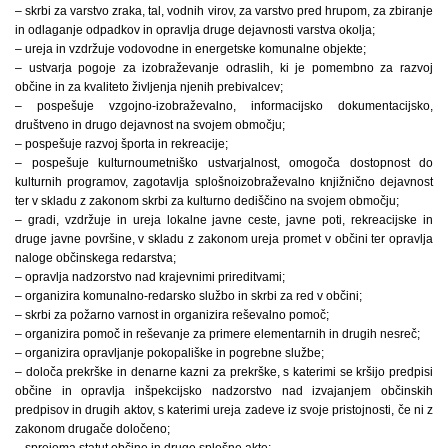
– skrbi za varstvo zraka, tal, vodnih virov, za varstvo pred hrupom, za zbiranje
in odlaganje odpadkov in opravlja druge dejavnosti varstva okolja;
– ureja in vzdržuje vodovodne in energetske komunalne objekte;
– ustvarja pogoje za izobraževanje odraslih, ki je pomembno za razvoj
občine in za kvaliteto življenja njenih prebivalcev;
– pospešuje vzgojno-izobraževalno, informacijsko dokumentacijsko,
društveno in drugo dejavnost na svojem območju;
– pospešuje razvoj športa in rekreacije;
– pospešuje kulturnoumetniško ustvarjalnost, omogoča dostopnost do
kulturnih programov, zagotavlja splošnoizobraževalno knjižnično dejavnost
ter v skladu z zakonom skrbi za kulturno dediščino na svojem območju;
– gradi, vzdržuje in ureja lokalne javne ceste, javne poti, rekreacijske in
druge javne površine, v skladu z zakonom ureja promet v občini ter opravlja
naloge občinskega redarstva;
– opravlja nadzorstvo nad krajevnimi prireditvami;
– organizira komunalno-redarsko službo in skrbi za red v občini;
– skrbi za požarno varnost in organizira reševalno pomoč;
– organizira pomoč in reševanje za primere elementarnih in drugih nesreč;
– organizira opravljanje pokopališke in pogrebne službe;
– določa prekrške in denarne kazni za prekrške, s katerimi se kršijo predpisi
občine in opravlja inšpekcijsko nadzorstvo nad izvajanjem občinskih
predpisov in drugih aktov, s katerimi ureja zadeve iz svoje pristojnosti, če ni z
zakonom drugače določeno;
– sprejema statut občine in druge splošne akte;