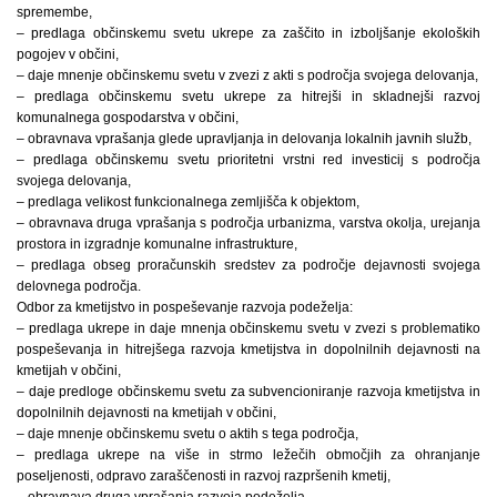
spremembe,
– predlaga občinskemu svetu ukrepe za zaščito in izboljšanje ekoloških
pogojev v občini,
– daje mnenje občinskemu svetu v zvezi z akti s področja svojega delovanja,
– predlaga občinskemu svetu ukrepe za hitrejši in skladnejši razvoj
komunalnega gospodarstva v občini,
– obravnava vprašanja glede upravljanja in delovanja lokalnih javnih služb,
– predlaga občinskemu svetu prioritetni vrstni red investicij s področja
svojega delovanja,
– predlaga velikost funkcionalnega zemljišča k objektom,
– obravnava druga vprašanja s področja urbanizma, varstva okolja, urejanja
prostora in izgradnje komunalne infrastrukture,
– predlaga obseg proračunskih sredstev za področje dejavnosti svojega
delovnega področja.
Odbor za kmetijstvo in pospeševanje razvoja podeželja:
– predlaga ukrepe in daje mnenja občinskemu svetu v zvezi s problematiko
pospeševanja in hitrejšega razvoja kmetijstva in dopolnilnih dejavnosti na
kmetijah v občini,
– daje predloge občinskemu svetu za subvencioniranje razvoja kmetijstva in
dopolnilnih dejavnosti na kmetijah v občini,
– daje mnenje občinskemu svetu o aktih s tega področja,
– predlaga ukrepe na više in strmo ležečih območjih za ohranjanje
poseljenosti, odpravo zaraščenosti in razvoj razpršenih kmetij,
– obravnava druga vprašanja razvoja podeželja,