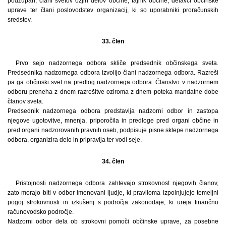
podžupan, člani svetov ožjih delov občine, tajnik občine, delavci občinske
uprave ter člani poslovodstev organizacij, ki so uporabniki proračunskih
sredstev.
33. člen
Prvo sejo nadzornega odbora skliče predsednik občinskega sveta.
Predsednika nadzornega odbora izvolijo člani nadzornega odbora. Razreši
pa ga občinski svet na predlog nadzornega odbora. Članstvo v nadzornem
odboru preneha z dnem razrešitve oziroma z dnem poteka mandatne dobe
članov sveta.
Predsednik nadzornega odbora predstavlja nadzorni odbor in zastopa
njegove ugotovitve, mnenja, priporočila in predloge pred organi občine in
pred organi nadzorovanih pravnih oseb, podpisuje pisne sklepe nadzornega
odbora, organizira delo in pripravlja ter vodi seje.
34. člen
Pristojnosti nadzornega odbora zahtevajo strokovnost njegovih članov,
zato morajo biti v odbor imenovani ljudje, ki praviloma izpolnjujejo temeljni
pogoj strokovnosti in izkušenj s področja zakonodaje, ki ureja finančno
računovodsko področje.
Nadzorni odbor dela ob strokovni pomoči občinske uprave, za posebne