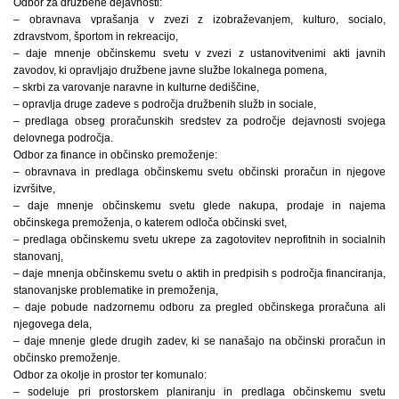
Odbor za družbene dejavnosti:
– obravnava vprašanja v zvezi z izobraževanjem, kulturo, socialo,
zdravstvom, športom in rekreacijo,
– daje mnenje občinskemu svetu v zvezi z ustanovitvenimi akti javnih
zavodov, ki opravljajo družbene javne službe lokalnega pomena,
– skrbi za varovanje naravne in kulturne dediščine,
– opravlja druge zadeve s področja družbenih služb in sociale,
– predlaga obseg proračunskih sredstev za področje dejavnosti svojega
delovnega področja.
Odbor za finance in občinsko premoženje:
– obravnava in predlaga občinskemu svetu občinski proračun in njegove
izvršitve,
– daje mnenje občinskemu svetu glede nakupa, prodaje in najema
občinskega premoženja, o katerem odloča občinski svet,
– predlaga občinskemu svetu ukrepe za zagotovitev neprofitnih in socialnih
stanovanj,
– daje mnenja občinskemu svetu o aktih in predpisih s področja financiranja,
stanovanjske problematike in premoženja,
– daje pobude nadzornemu odboru za pregled občinskega proračuna ali
njegovega dela,
– daje mnenje glede drugih zadev, ki se nanašajo na občinski proračun in
občinsko premoženje.
Odbor za okolje in prostor ter komunalo:
– sodeluje pri prostorskem planiranju in predlaga občinskemu svetu