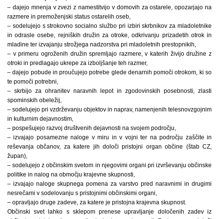
– dajejo mnenja v zvezi z namestitvijo v domovih za ostarele, opozarjajo na
razmere in premoženjski status ostarelih oseb,
– sodelujejo s strokovno socialno službo pri izbiri skrbnikov za mladoletnike
in odrasle osebe, rejniških družin za otroke, odkrivanju prizadetih otrok in
mladine ter izvajanju strožjega nadzorstva pri mladoletnih prestopnikih,
– v primeru ogroženih družin spremljajo razmere, v katerih živijo družine z
otroki in predlagajo ukrepe za izboljšanje teh razmer,
– dajejo pobude in proučujejo potrebe glede denarnih pomoči otrokom, ki so
te pomoči potrebni,
– skrbijo za ohranitev naravnih lepot in zgodovinskih posebnosti, zlasti
spominskih obeležij,
– sodelujejo pri vzdrževanju objektov in naprav, namenjenih telesnovzgojnim
in kulturnim dejavnostim,
– pospešujejo razvoj društvenih dejavnosti na svojem področju,
– izvajajo posamezne naloge v miru in v vojni ter na področju zaščite in
reševanja občanov, za katere jih določi pristojni organ občine (štab CZ,
župan),
– sodelujejo z občinskim svetom in njegovimi organi pri izvrševanju občinske
politike in nalog na območju krajevne skupnosti,
– izvajajo naloge skupnega pomena za varstvo pred naravnimi in drugimi
nesrečami v sodelovanju s pristojnimi občinskimi organi,
– opravljajo druge zadeve, za katere je pristojna krajevna skupnost.
Občinski svet lahko s sklepom prenese upravljanje določenih zadev iz