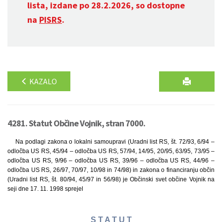
lista, izdane po 28.2.2026, so dostopne
na
PISRS
.
KAZALO
4281. Statut Občine Vojnik, stran 7000.
Na podlagi zakona o lokalni samoupravi (Uradni list RS, št. 72/93, 6/94 –
odločba US RS, 45/94 – odločba US RS, 57/94, 14/95, 20/95, 63/95, 73/95 –
odločba US RS, 9/96 – odločba US RS, 39/96 – odločba US RS, 44/96 –
odločba US RS, 26/97, 70/97, 10/98 in 74/98) in zakona o financiranju občin
(Uradni list RS, št. 80/94, 45/97 in 56/98) je Občinski svet občine Vojnik na
seji dne 17. 11. 1998 sprejel
S T A T U T