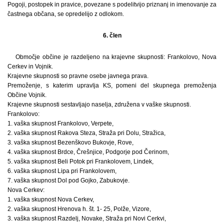
Pogoji, postopek in pravice, povezane s podelitvijo priznanj in imenovanje za
častnega občana, se opredelijo z odlokom.
6. člen
Območje občine je razdeljeno na krajevne skupnosti: Frankolovo, Nova
Cerkev in Vojnik.
Krajevne skupnosti so pravne osebe javnega prava.
Premoženje, s katerim upravlja KS, pomeni del skupnega premoženja
Občine Vojnik.
Krajevne skupnosti sestavljajo naselja, združena v vaške skupnosti.
Frankolovo:
1. vaška skupnost Frankolovo, Verpete,
2. vaška skupnost Rakova Steza, Straža pri Dolu, Stražica,
3. vaška skupnost Bezenškovo Bukovje, Rove,
4. vaška skupnost Brdce, Črešnjice, Podgorje pod Čerinom,
5. vaška skupnost Beli Potok pri Frankolovem, Lindek,
6. vaška skupnost Lipa pri Frankolovem,
7. vaška skupnost Dol pod Gojko, Zabukovje.
Nova Cerkev:
1. vaška skupnost Nova Cerkev,
2. vaška skupnost Hrenova h. št. 1- 25, Polže, Vizore,
3. vaška skupnost Razdelj, Novake, Straža pri Novi Cerkvi,