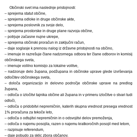
Občinski svet ima naslednje pristojnosti:
– sprejema statut občine,
– sprejema odloke in druge občinske akte,
– sprejema poslovnik za svoje delo,
– sprejema prostorske in druge plane razvoja občine,
– potrjuje začasne nujne ukrepe,
– sprejema občinski proračun in zaključni račun,
– daje soglasje k prenosu nalog iz državne pristojnosti na občino,
– imenuje in razrešuje člane nadzornega odbora ter člane odborov in komisij
občinskega sveta,
– imenuje volilno komisijo za lokalne volitve,
– nadzoruje delo župana, podžupana in občinske uprave glede izvrševanja
odločitev občinskega sveta,
– določa organizacijo in delovno področje občinske uprave na predlog
župana,
– odloča o izločitvi tajnika občine ali župana in v primeru izločitve o stvari tudi
odloči,
– odloča o pridobitvi nepremičnin, katerih skupna vrednost presega vrednost
1% proračuna za tekoče leto,
– odloča o odtujitvi nepremičnin in o odsvojitvi delov premoženja,
– odloča o najemu posojila, razen o najemu kratkoročnih posojil med letom,
– razpisuje referendum,
– daje pobudo za sklic zbora občanov,