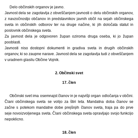
Delo občinskih organov je javno.
Javnost dela se zagotavlja z obveščanjem javnosti o delu občinskih organov,
z navzočnostjo občanov in predstavnikov javnih občil na sejah občinskega
sveta in občinskih odborov ter na druge načine, ki jih določata statut in
poslovnik občinskega sveta.
Za javnost dela je odgovoren župan oziroma druga oseba, ki jo župan
pooblasti.
Javnosti niso dostopni dokumenti in gradiva sveta in drugih občinskih
organov, ki so zaupne narave. Javnost dela se zagotavlja tudi z obveščanjem
v uradnem glasilu Občine Vojnik.
2. Občinski svet
17. člen
Občinski svet ima osemnajst članov in je najvišji organ odločanja v občini.
Člani občinskega sveta se volijo za štiri leta. Mandatna doba članov se
začne s potekom mandatne dobe prejšnjih članov sveta, traja pa do prve
seje novoizvoljenega sveta. Člani občinskega sveta opravljajo svojo funkcijo
nepoklicno.
18. člen