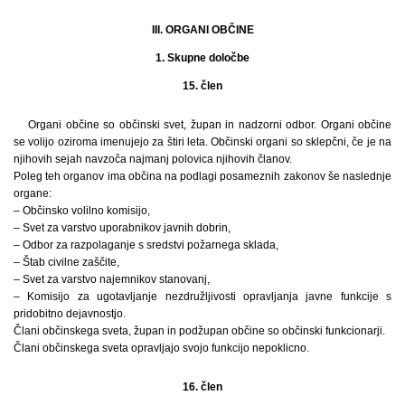
III. ORGANI OBČINE
1. Skupne določbe
15. člen
Organi občine so občinski svet, župan in nadzorni odbor. Organi občine
se volijo oziroma imenujejo za štiri leta. Občinski organi so sklepčni, če je na
njihovih sejah navzoča najmanj polovica njihovih članov.
Poleg teh organov ima občina na podlagi posameznih zakonov še naslednje
organe:
– Občinsko volilno komisijo,
– Svet za varstvo uporabnikov javnih dobrin,
– Odbor za razpolaganje s sredstvi požarnega sklada,
– Štab civilne zaščite,
– Svet za varstvo najemnikov stanovanj,
– Komisijo za ugotavljanje nezdružljivosti opravljanja javne funkcije s
pridobitno dejavnostjo.
Člani občinskega sveta, župan in podžupan občine so občinski funkcionarji.
Člani občinskega sveta opravljajo svojo funkcijo nepoklicno.
16. člen