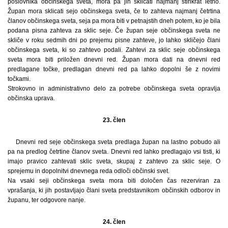
poslovnika občinskega sveta, mora pa jih sklicati najmanj štirikrat letno.
Župan mora sklicati sejo občinskega sveta, če to zahteva najmanj četrtina
članov občinskega sveta, seja pa mora biti v petnajstih dneh potem, ko je bila
podana pisna zahteva za sklic seje. Če župan seje občinskega sveta ne
skliče v roku sedmih dni po prejemu pisne zahteve, jo lahko skličejo člani
občinskega sveta, ki so zahtevo podali. Zahtevi za sklic seje občinskega
sveta mora biti priložen dnevni red. Župan mora dati na dnevni red
predlagane točke, predlagan dnevni red pa lahko dopolni še z novimi
točkami.
Strokovno in administrativno delo za potrebe občinskega sveta opravlja
občinska uprava.
23. člen
Dnevni red seje občinskega sveta predlaga župan na lastno pobudo ali
pa na predlog četrtine članov sveta. Dnevni red lahko predlagajo vsi tisti, ki
imajo pravico zahtevati sklic sveta, skupaj z zahtevo za sklic seje. O
sprejemu in dopolnitvi dnevnega reda odloči občinski svet.
Na vsaki seji občinskega sveta mora biti določen čas rezerviran za
vprašanja, ki jih postavljajo člani sveta predstavnikom občinskih odborov in
županu, ter odgovore nanje.
24. člen