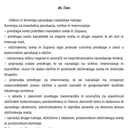
26. člen
Odbori in komisija opravljajo naslednje naloge:
Komisija za mandatna vprašanja, volitve in imenovanja:
– predlaga svetu potrditev mandatov sveta in župana,
– predlaga svetu kandidate za organe sveta in druge organe, ki jih voli in
imenuje svet,
– občinskemu svetu in županu daje pobude oziroma predloge v zvezi s
kadrovskimi vprašanji v občini,
– obravnava višino nagrad in povračil za neprofesionalno opravljanje funkcij,
– pripravlja ostale predloge, ki se nanašajo na volitve, imenovanja in
razrešitve, razen če statut občine in poslovnik občinskega sveta ne določata
drugače,
– pripravlja predloge za imenovanja, ki se nanašajo na izvajanje
ustanoviteljskih pravic občine v javnih zavodih in gospodarskih službah
lokalnega pomena,
– v skladu z zakonom predlaga nadomestila in povračila za uspešnost
občinskih funkcionarjev, predsednikov in članov delovnih teles in delavcev, ki
opravljajo strokovna, administrativna in tajniška opravila za delovna telesa
občinskega sveta,
– opravlja druge naloge, določene s statutom, poslovnikom občinskega sveta
in poslovnikom komisije.