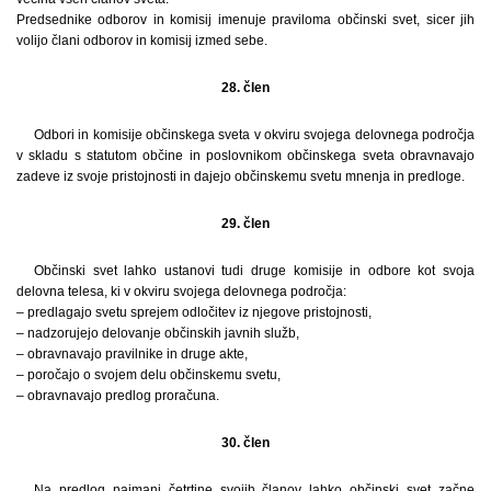
Predsednike odborov in komisij imenuje praviloma občinski svet, sicer jih
volijo člani odborov in komisij izmed sebe.
28. člen
Odbori in komisije občinskega sveta v okviru svojega delovnega področja
v skladu s statutom občine in poslovnikom občinskega sveta obravnavajo
zadeve iz svoje pristojnosti in dajejo občinskemu svetu mnenja in predloge.
29. člen
Občinski svet lahko ustanovi tudi druge komisije in odbore kot svoja
delovna telesa, ki v okviru svojega delovnega področja:
– predlagajo svetu sprejem odločitev iz njegove pristojnosti,
– nadzorujejo delovanje občinskih javnih služb,
– obravnavajo pravilnike in druge akte,
– poročajo o svojem delu občinskemu svetu,
– obravnavajo predlog proračuna.
30. člen
Na predlog najmanj četrtine svojih članov lahko občinski svet začne