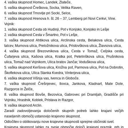
4. vaška skupnost Homec, Landek, Zlateče,
5. vaška skupnost Čreškova, Socka, Velika Raven,
6. vaška skupnost Trnovlje pri Socki, Selce,
7. vaška skupnost Hrenova h. št. 26 – 37, Lemberg pri Novi Cerkvi, Vine.
Vojnik:
1. vaška skupnost Cesta ob Hudinji, Pot v Konjsko, Konjsko in Lešje
2. vaška skupnost Cesta v Šmartno, Pot v Lešje,
3. vaška skupnost Ahtikova ulica, Arclinska cesta, Belakova ulica, Cesta
talcev, Murnova ulica, Preložnikova ulica, Pristovškova ulica, Žlavsova ulica,
4. vaška skupnost Brezovnikova ulica, Cesta v Tomaž, Celjska cesta,
Čufarjeva ulica, Kašova ulica, Kratka pot, Petelinškova ulica, Prušnikova
ulica, Tomaž nad Vojnikom, Ulica bratov Jančar, Voduškova ulica,
5. vaška skupnost Keršova ulica, Krožna pot, Parmova ulica, Pot na Dobrotin,
Škoflekova ulica, Ulica Stanka Kvedra, Vinterjeva ulica,
6. vaška skupnost Višnja vas, Ivenca in Globoče.
7. vaška skupnost Črešnjevec, Ilovca, Jankova, Kladnart, Male Dole,
Razgorce in Želče,
8. vaška skupnost Bovše, Bezovica, Gabrovec pri Dramljah, Gradišče pri
Vojniku, Hrastnik, Koblek, Pristava in Razgor,
9. vaška skupnost Arclin.
Zaradi zadovoljevanja določenih skupnih potreb lahko krajani večjih
naseljenih območij ustanovijo krajevno skupnost.
Odločitev o oblikovanju nove krajevne skupnosti sprejme občinski svet.
Krajevna skupnost lahko za svoje območje določi krajevni praznik, grb in