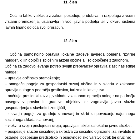
11. člen
Občina lahko v skladu z zakoni poseduje, pridobiva in razpolaga z vsemi
vrstami premoženja, ustanavlja in vodi javna podjetja ter v okviru sistema
javnih financ določa svoj proračun.
12. člen
Občina samostojno opravlja lokalne zadeve javnega pomena “izvirne
naloge“, ki jih določi s splošnim aktom občine ali so določene z zakonom.
Občina za zadovoljevanje potreb svojih prebivalcev opravlja zlasti naslednje
naloge:
– upravlja občinsko premoženje;
– omogoča pogoje za gospodarski razvoj občine in v skladu z zakonom
opravlja naloge s področja gostinstva, turizma in kmetijstva;
– načrtuje prostorski razvoj, v skladu z zakonom opravlja naloge na področju
posegov v prostor in graditve objektov ter zagotavlja javno službo
gospodarjenja s stavbnimi zemljišči;
– ustvarja pogoje za gradnjo stanovanj in skrbi za povečanje najemnega
socialnega sklada stanovanj;
– v okviru svojih pristojnosti ureja, upravlja in skrbi za lokalne javne službe;
– pospešuje službe socialnega skrbstva za socialno ogrožene, za invalide in
ostarele, pospešuje predšolsko in osnovnošolsko varstvo otrok ter družine;