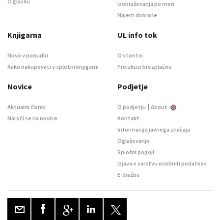
O glasilu
Izobraževanja po meri
Najem dvorane
Knjigarna
UL info tok
Novo v ponudbi
O storitvi
Kako nakupovati v spletni knjigarni
Preizkusi brezplačno
Novice
Podjetje
|
Aktualni članki
O podjetju
About
Naroči se na novice
Kontakt
Informacije javnega značaja
Oglaševanje
Splošni pogoji
Izjava o varstvu osebnih podatkov
E-dražbe