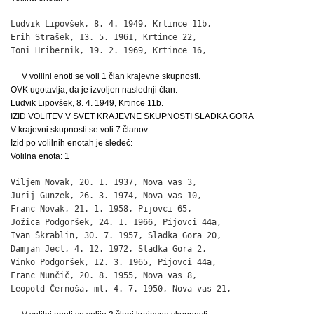
Ludvik Lipovšek, 8. 4. 1949, Krtince 11b,                     
Erih Strašek, 13. 5. 1961, Krtince 22,                        
Toni Hribernik, 19. 2. 1969, Krtince 16,                     
V volilni enoti se voli 1 član krajevne skupnosti.
OVK ugotavlja, da je izvoljen naslednji član:
Ludvik Lipovšek, 8. 4. 1949, Krtince 11b.
IZID VOLITEV V SVET KRAJEVNE SKUPNOSTI SLADKA GORA
V krajevni skupnosti se voli 7 članov.
Izid po volilnih enotah je sledeč:
Volilna enota: 1
Viljem Novak, 20. 1. 1937, Nova vas 3,                        
Jurij Gunzek, 26. 3. 1974, Nova vas 10,                       
Franc Novak, 21. 1. 1958, Pijovci 65,                         
Jožica Podgoršek, 24. 1. 1966, Pijovci 44a,                   
Ivan Škrablin, 30. 7. 1957, Sladka Gora 20,                   
Damjan Jecl, 4. 12. 1972, Sladka Gora 2,                      
Vinko Podgoršek, 12. 3. 1965, Pijovci 44a,                    
Franc Nunčič, 20. 8. 1955, Nova vas 8,                        
Leopold Černoša, ml. 4. 7. 1950, Nova vas 21,                