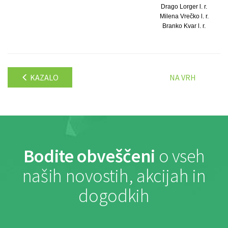
Drago Lorger l. r.
Milena Vrečko l. r.
Branko Kvar l. r.
KAZALO
NA VRH
Bodite obveščeni
o vseh
naših novostih, akcijah in
dogodkih