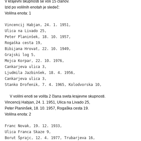
V krajevni skupnosti se voli 15 članov.
Izid po volilnih enotah je sledeč:
Volilna enota: 1
Vincencij Habjan, 24. 1. 1951,

Ulica na Livado 25,                                           
Peter Planinšek, 18. 10. 1957,

Rogaška cesta 19,                                             
Bibijana Hrovat, 22. 10. 1949,

Grajski log 5,                                                
Mojca Korpar, 22. 10. 1976,

Cankarjeva ulica 3,                                           
Ljudmila Jazbinšek, 18. 4. 1956,

Cankarjeva ulica 3,                                           
Stanko Drofenik, 7. 4. 1965, Kolodvorska 10,                 
V volilni enoti se volita 2 člana sveta krajevne skupnosti.
Vincencij Habjan, 24. 1. 1951, Ulica na Livado 25,
Peter Planinšek, 18. 10. 1957, Rogaška cesta 19.
Volilna enota: 2
Franc Novak, 19. 12. 1933,

Ulica Franca Skaze 9,                                         
Borut Šprajc, 12. 4. 1977, Trubarjeva 16,                     