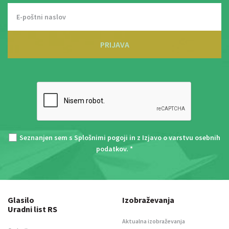
PRIJAVA
Seznanjen sem s
Splošnimi pogoji
in z
Izjavo o varstvu osebnih
podatkov
. *
Glasilo
Izobraževanja
Uradni list RS
Aktualna izobraževanja