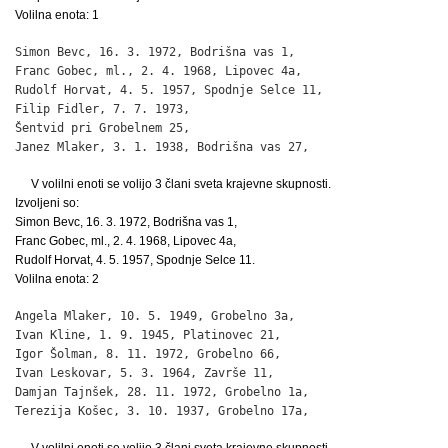
Volilna enota: 1
Simon Bevc, 16. 3. 1972, Bodrišna vas 1,                      
Franc Gobec, ml., 2. 4. 1968, Lipovec 4a,                     
Rudolf Horvat, 4. 5. 1957, Spodnje Selce 11,                  
Filip Fidler, 7. 7. 1973,

Šentvid pri Grobelnem 25,                                     
Janez Mlaker, 3. 1. 1938, Bodrišna vas 27,                   
V volilni enoti se volijo 3 člani sveta krajevne skupnosti.
Izvoljeni so:
Simon Bevc, 16. 3. 1972, Bodrišna vas 1,
Franc Gobec, ml., 2. 4. 1968, Lipovec 4a,
Rudolf Horvat, 4. 5. 1957, Spodnje Selce 11.
Volilna enota: 2
Angela Mlaker, 10. 5. 1949, Grobelno 3a,                      
Ivan Kline, 1. 9. 1945, Platinovec 21,                        
Igor Šolman, 8. 11. 1972, Grobelno 66,                        
Ivan Leskovar, 5. 3. 1964, Završe 11,                         
Damjan Tajnšek, 28. 11. 1972, Grobelno 1a,                    
Terezija Košec, 3. 10. 1937, Grobelno 17a,                   
V volilni enoti se volijo 3 člani sveta krajevne skupnosti.