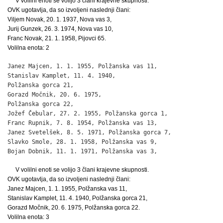
V volilni enoti se volijo 3 člani krajevne skupnosti.
OVK ugotavlja, da so izvoljeni naslednji člani:
Viljem Novak, 20. 1. 1937, Nova vas 3,
Jurij Gunzek, 26. 3. 1974, Nova vas 10,
Franc Novak, 21. 1. 1958, Pijovci 65.
Volilna enota: 2
Janez Majcen, 1. 1. 1955, Polžanska vas 11,                   
Stanislav Kamplet, 11. 4. 1940,

Polžanska gorca 21,                                           
Gorazd Močnik, 20. 6. 1975,

Polžanska gorca 22,                                           
Jožef Čebular, 27. 2. 1955, Polžanska gorca 1,                
Franc Rupnik, 7. 8. 1954, Polžanska vas 13,                   
Janez Svetelšek, 8. 5. 1971, Polžanska gorca 7,               
Slavko Smole, 28. 1. 1958, Polžanska vas 9,                   
Bojan Dobnik, 11. 1. 1971, Polžanska vas 3,                  
V volilni enoti se volijo 3 člani krajevne skupnosti.
OVK ugotavlja, da so izvoljeni naslednji člani:
Janez Majcen, 1. 1. 1955, Polžanska vas 11,
Stanislav Kamplet, 11. 4. 1940, Polžanska gorca 21,
Gorazd Močnik, 20. 6. 1975, Polžanska gorca 22.
Volilna enota: 3