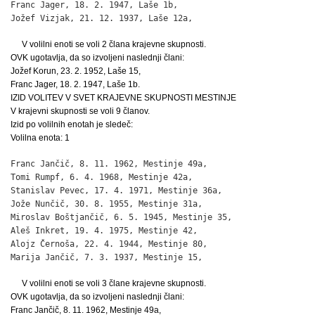
Franc Jager, 18. 2. 1947, Laše 1b,                            
Jožef Vizjak, 21. 12. 1937, Laše 12a,                        
V volilni enoti se voli 2 člana krajevne skupnosti.
OVK ugotavlja, da so izvoljeni naslednji člani:
Jožef Korun, 23. 2. 1952, Laše 15,
Franc Jager, 18. 2. 1947, Laše 1b.
IZID VOLITEV V SVET KRAJEVNE SKUPNOSTI MESTINJE
V krajevni skupnosti se voli 9 članov.
Izid po volilnih enotah je sledeč:
Volilna enota: 1
Franc Jančič, 8. 11. 1962, Mestinje 49a,                      
Tomi Rumpf, 6. 4. 1968, Mestinje 42a,                         
Stanislav Pevec, 17. 4. 1971, Mestinje 36a,                   
Jože Nunčič, 30. 8. 1955, Mestinje 31a,                       
Miroslav Boštjančič, 6. 5. 1945, Mestinje 35,                 
Aleš Inkret, 19. 4. 1975, Mestinje 42,                        
Alojz Černoša, 22. 4. 1944, Mestinje 80,                      
Marija Jančič, 7. 3. 1937, Mestinje 15,                      
V volilni enoti se voli 3 člane krajevne skupnosti.
OVK ugotavlja, da so izvoljeni naslednji člani:
Franc Jančič, 8. 11. 1962, Mestinje 49a,