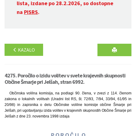
lista, izdane po 28.2.2026, so dostopne
na
PISRS
.
KAZALO
4275. Poročilo o izidu volitev v svete krajevnih skupnosti
Občine Šmarje pri Jelšah, stran 6992.
Občinska volilna komisija, na podlagi 90. člena, v zvezi z 114. členom
zakona o lokalnih volitvah (Uradni list RS, št. 72/93, 7/94, 33/94, 61/95 in
20/98) in zapisnika o delu Občinske volilne komisije občine Šmarje pri
Jelšah, pri ugotavljanju izida volitev v krajevnih skupnostih Občine Šmarje pri
Jelšah z dne 23. novembra 1998 izdaja
P O R O Č I L O