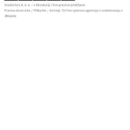
Uradni list d. o. o. – v likvidaciji / Vse pravice pridržane.
Pravna obvestila
/
Piškotki
/ Avtorji:
TriTim spletna agencija
v sodelovanju z
2Mobile