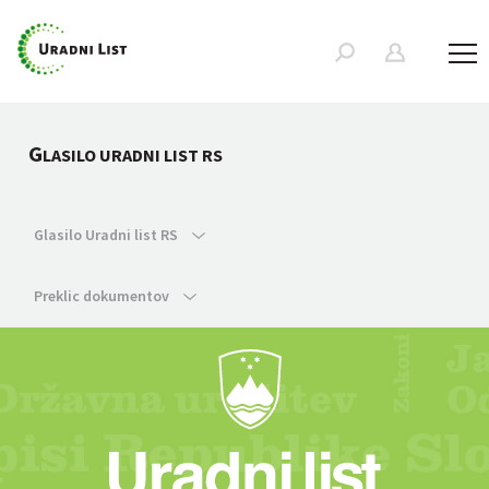
G
LASILO URADNI LIST RS
Glasilo Uradni list RS
Preklic dokumentov