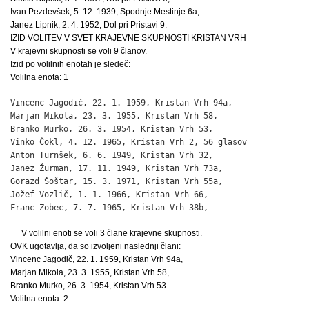
Ivan Pezdevšek, 5. 12. 1939, Spodnje Mestinje 6a,
Janez Lipnik, 2. 4. 1952, Dol pri Pristavi 9.
IZID VOLITEV V SVET KRAJEVNE SKUPNOSTI KRISTAN VRH
V krajevni skupnosti se voli 9 članov.
Izid po volilnih enotah je sledeč:
Volilna enota: 1
Vincenc Jagodič, 22. 1. 1959, Kristan Vrh 94a,                
Marjan Mikola, 23. 3. 1955, Kristan Vrh 58,                   
Branko Murko, 26. 3. 1954, Kristan Vrh 53,                    
Vinko Čokl, 4. 12. 1965, Kristan Vrh 2,	56 glasov

Anton Turnšek, 6. 6. 1949, Kristan Vrh 32,                    
Janez Žurman, 17. 11. 1949, Kristan Vrh 73a,                  
Gorazd Šoštar, 15. 3. 1971, Kristan Vrh 55a,                  
Jožef Vozlič, 1. 1. 1966, Kristan Vrh 66,                     
Franc Zobec, 7. 7. 1965, Kristan Vrh 38b,                    
V volilni enoti se voli 3 člane krajevne skupnosti.
OVK ugotavlja, da so izvoljeni naslednji člani:
Vincenc Jagodič, 22. 1. 1959, Kristan Vrh 94a,
Marjan Mikola, 23. 3. 1955, Kristan Vrh 58,
Branko Murko, 26. 3. 1954, Kristan Vrh 53.
Volilna enota: 2