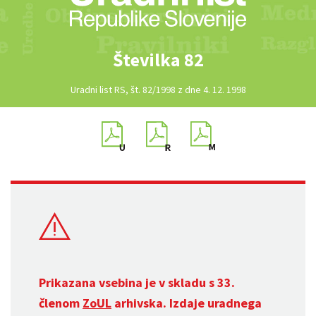
Številka 82
Uradni list RS, št. 82/1998 z dne 4. 12. 1998
Prikazana vsebina je v skladu s 33.
členom
ZoUL
arhivska. Izdaje uradnega